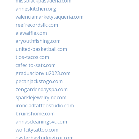
missblackpasadena.com
anneskitchen.org
valenciamarketytaqueria.com
reefrecordsllc.com
alawaffle.com
aryouthfishing.com
united-basketball.com
tios-tacos.com
cafecito-satx.com
graduacionviu2023.com
pecanjackstogo.com
zengardendayspa.com
sparklejewelryinc.com
ironcladtattoostudio.com
bruinshome.com
annascleaningsvc.com
wolfcitytattoo.com
oysterbayturkeytrot.com