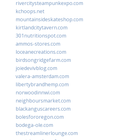
rivercitysteampunkexpo.com
kchoops.net
mountainsideskateshop.com
kirtlandcitytavern.com
301nutritionspot.com
ammos-stores.com
loceanecreations.com
birdsongridgefarm.com
joiedevivblog.com
valera-amsterdam.com
libertybrandhemp.com
norwoodinnwi.com
neighboursmarket.com
blackanguscareers.com
bolesfororegon.com
bodega-ole.com
thestreamlinerlounge.com