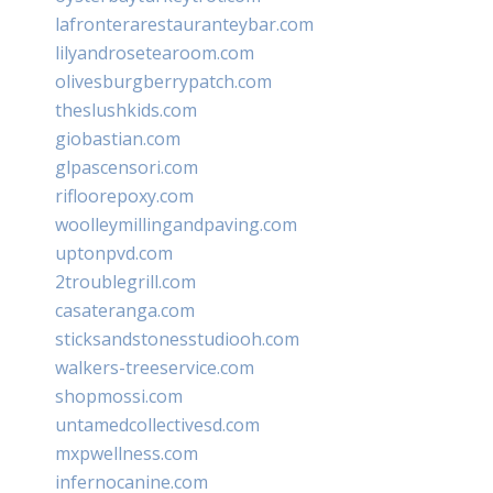
lafronterarestauranteybar.com
lilyandrosetearoom.com
olivesburgberrypatch.com
theslushkids.com
giobastian.com
glpascensori.com
rifloorepoxy.com
woolleymillingandpaving.com
uptonpvd.com
2troublegrill.com
casateranga.com
sticksandstonesstudiooh.com
walkers-treeservice.com
shopmossi.com
untamedcollectivesd.com
mxpwellness.com
infernocanine.com