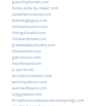
guesttinyhomes.com
home-plow-by-meyer.com
palatelatincuisine.com
blackdoglegacy.com
eatvivahouston.com
thebigshowok.com
chimeandstave.com
greatwallseafoodny.com
theloverose.com
gabriovoice.com
resinflowart.com
p-sports.net
korsairstreetwear.com
petshopallston.com
avenue26tacos.com
topgglasses.com
broadmoornailsspacoloradosprings.com