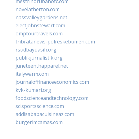
mestrinorubanofc.com
novelatherton.com
nassvalleygardens.net
electjohnstewart.com
omptourtravels.com
tribratanews-polreskebumen.com
rsudbayuasih.org
publikjurnalistik.org
juneteenthapparel.net
italywarm.com
journaloffinanceeconomics.com
kvk-kumari.org
foodscienceandtechnology.com
scisportsscience.com
addisababacuisineaz.com
burgerimcamas.com