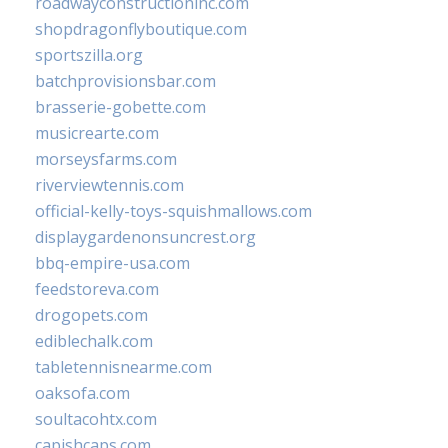
roadwayconstructioninc.com
shopdragonflyboutique.com
sportszilla.org
batchprovisionsbar.com
brasserie-gobette.com
musicrearte.com
morseysfarms.com
riverviewtennis.com
official-kelly-toys-squishmallows.com
displaygardenonsuncrest.org
bbq-empire-usa.com
feedstoreva.com
drogopets.com
ediblechalk.com
tabletennisnearme.com
oaksofa.com
soultacohtx.com
capishcaps.com