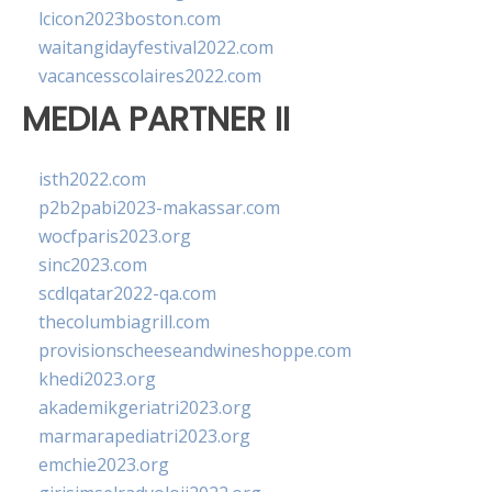
lcicon2023boston.com
waitangidayfestival2022.com
vacancesscolaires2022.com
MEDIA PARTNER II
isth2022.com
p2b2pabi2023-makassar.com
wocfparis2023.org
sinc2023.com
scdlqatar2022-qa.com
thecolumbiagrill.com
provisionscheeseandwineshoppe.com
khedi2023.org
akademikgeriatri2023.org
marmarapediatri2023.org
emchie2023.org