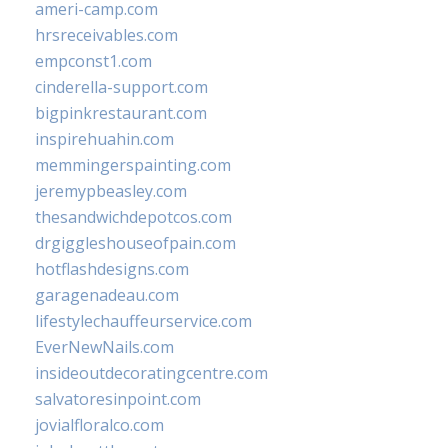
ameri-camp.com
hrsreceivables.com
empconst1.com
cinderella-support.com
bigpinkrestaurant.com
inspirehuahin.com
memmingerspainting.com
jeremypbeasley.com
thesandwichdepotcos.com
drgiggleshouseofpain.com
hotflashdesigns.com
garagenadeau.com
lifestylechauffeurservice.com
EverNewNails.com
insideoutdecoratingcentre.com
salvatoresinpoint.com
jovialfloralco.com