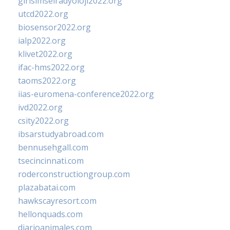
girisimselradyoloji2022.org
utcd2022.org
biosensor2022.org
ialp2022.org
klivet2022.org
ifac-hms2022.org
taoms2022.org
iias-euromena-conference2022.org
ivd2022.org
csity2022.org
ibsarstudyabroad.com
bennusehgall.com
tsecincinnati.com
roderconstructiongroup.com
plazabatai.com
hawkscayresort.com
hellonquads.com
diarioanimales.com