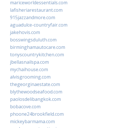
mariceworldessentials.com
lafisheriarestaurant.com
915jazzandmore.com
aguadulce-countryfair.com
jakehovis.com
bosswingsduluth.com
birminghamautocare.com
tonyscountrykitchen.com
jbellasnailspa.com
mychaihouse.com
alvisgrooming.com
thegeorginaestate.com
blythewoodseafood.com
paolosdelibangkok.com
bobacove.com
phoone24brookfield.com
mickeybarmama.com