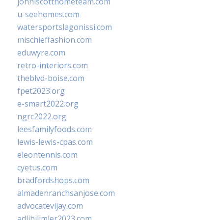
johnlscotthometeam.com
u-seehomes.com
watersportslagonissi.com
mischieffashion.com
eduwyre.com
retro-interiors.com
theblvd-boise.com
fpet2023.org
e-smart2022.org
ngrc2022.org
leesfamilyfoods.com
lewis-lewis-cpas.com
eleontennis.com
cyetus.com
bradfordshops.com
almadenranchsanjose.com
advocatevijay.com
adlibilimler2023.com