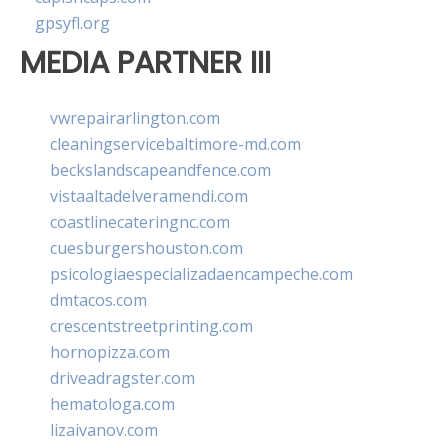
gpsyfl.org
MEDIA PARTNER III
vwrepairarlington.com
cleaningservicebaltimore-md.com
beckslandscapeandfence.com
vistaaltadelveramendi.com
coastlinecateringnc.com
cuesburgershouston.com
psicologiaespecializadaencampeche.com
dmtacos.com
crescentstreetprinting.com
hornopizza.com
driveadragster.com
hematologa.com
lizaivanov.com