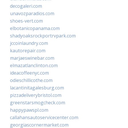
decogaleri.com
unavozparadios.com
shoes-vert.com
elbotanicopanama.com
shadyoaksrockportrvpark.com
jccoinlaundry.com
kautorepair.com
marjaeswinebar.com
elmazatlanclinton.com
ideacoffeenyc.com
odieschillicothe.com
lacantinitagalesburg.com
pizzadeliverybristol.com
greenstarsmogcheck.com
happypawspl.com
callahansautoservicecenter.com
georgiascornermarket.com