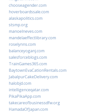
chooseagender.com
hoverboardssale.com
alaskapolitics.com
stsmp.org
manoelneves.com
mandelaeffectlibrary.com
roselynns.com
balanceyoganj.com
salesforceblogs.com
TrainGames365.com
BaytownEvaCationRentals.com
JabalpurCakeDelivery.com
halobjd.com
intelligenceqatar.com
PikaPikaApp.com
takecareofbusinessdfw.org
HamadaOfJapan.com