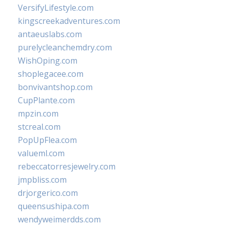
VersifyLifestyle.com
kingscreekadventures.com
antaeuslabs.com
purelycleanchemdry.com
WishOping.com
shoplegacee.com
bonvivantshop.com
CupPlante.com
mpzin.com
stcreal.com
PopUpFlea.com
valueml.com
rebeccatorresjewelry.com
jmpbliss.com
drjorgerico.com
queensushipa.com
wendyweimerdds.com