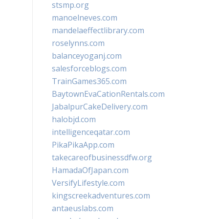
stsmp.org
manoelneves.com
mandelaeffectlibrary.com
roselynns.com
balanceyoganj.com
salesforceblogs.com
TrainGames365.com
BaytownEvaCationRentals.com
JabalpurCakeDelivery.com
halobjd.com
intelligenceqatar.com
PikaPikaApp.com
takecareofbusinessdfw.org
HamadaOfJapan.com
VersifyLifestyle.com
kingscreekadventures.com
antaeuslabs.com