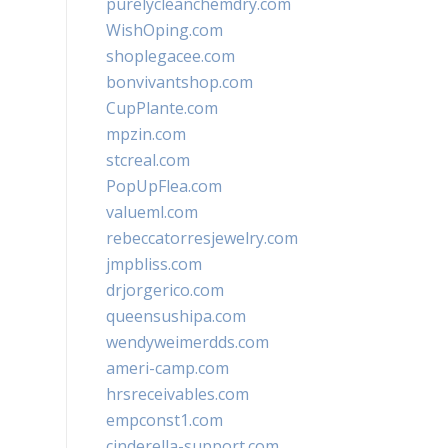
purelycleanchemdry.com
WishOping.com
shoplegacee.com
bonvivantshop.com
CupPlante.com
mpzin.com
stcreal.com
PopUpFlea.com
valueml.com
rebeccatorresjewelry.com
jmpbliss.com
drjorgerico.com
queensushipa.com
wendyweimerdds.com
ameri-camp.com
hrsreceivables.com
empconst1.com
cinderella-support.com