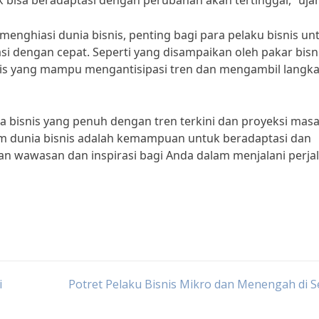
bisa beradaptasi dengan perubahan akan tertinggal,” ujar
enghiasi dunia bisnis, penting bagi para pelaku bisnis un
 dengan cepat. Seperti yang disampaikan oleh pakar bisni
isnis yang mampu mengantisipasi tren dan mengambil langk
a bisnis yang penuh dengan tren terkini dan proyeksi mas
m dunia bisnis adalah kemampuan untuk beradaptasi dan
kan wawasan dan inspirasi bagi Anda dalam menjalani perja
i
Potret Pelaku Bisnis Mikro dan Menengah di S