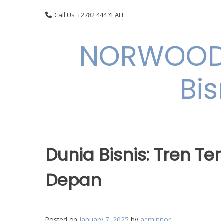
Skip
Call Us: +2782 444 YEAH
to
content
NORWOODI
Bi
Dunia Bisnis: Tren Te
Depan
Posted on
January 7, 2025
by
adminnor