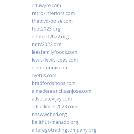
eduwyre.com
retro-interiors.com
theblvd-boise.com
fpet2023.org
e-smart2022.org
ngrc2022.org
leesfamilyfoods.com
lewis-lewis-cpas.com
eleontennis.com
cyetus.com
bradfordshops.com
almadenranchsanjose.com
advocatevijay.com
adlibilimler2023.com
naswwebed.org
balithut-manado.org
alteregotradingcompany.org