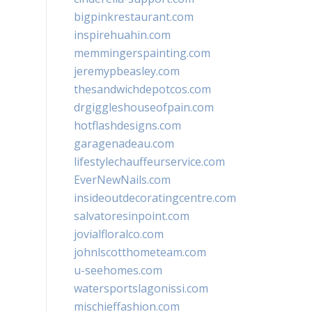
bigpinkrestaurant.com
inspirehuahin.com
memmingerspainting.com
jeremypbeasley.com
thesandwichdepotcos.com
drgiggleshouseofpain.com
hotflashdesigns.com
garagenadeau.com
lifestylechauffeurservice.com
EverNewNails.com
insideoutdecoratingcentre.com
salvatoresinpoint.com
jovialfloralco.com
johnlscotthometeam.com
u-seehomes.com
watersportslagonissi.com
mischieffashion.com