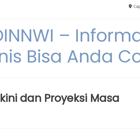
Cap
NNWI – Informas
snis Bisa Anda C
rkini dan Proyeksi Masa