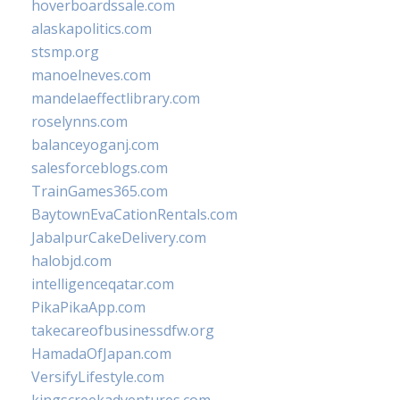
hoverboardssale.com
alaskapolitics.com
stsmp.org
manoelneves.com
mandelaeffectlibrary.com
roselynns.com
balanceyoganj.com
salesforceblogs.com
TrainGames365.com
BaytownEvaCationRentals.com
JabalpurCakeDelivery.com
halobjd.com
intelligenceqatar.com
PikaPikaApp.com
takecareofbusinessdfw.org
HamadaOfJapan.com
VersifyLifestyle.com