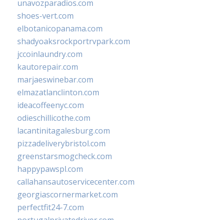
unavozparadios.com
shoes-vert.com
elbotanicopanama.com
shadyoaksrockportrvpark.com
jccoinlaundry.com
kautorepair.com
marjaeswinebar.com
elmazatlanclinton.com
ideacoffeenyc.com
odieschillicothe.com
lacantinitagalesburg.com
pizzadeliverybristol.com
greenstarsmogcheck.com
happypawspl.com
callahansautoservicecenter.com
georgiascornermarket.com
perfectfit24-7.com