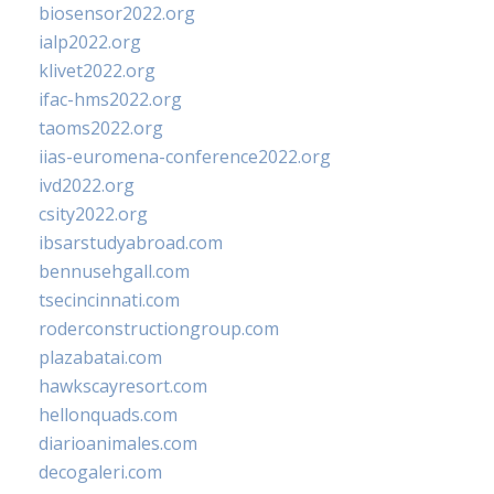
biosensor2022.org
ialp2022.org
klivet2022.org
ifac-hms2022.org
taoms2022.org
iias-euromena-conference2022.org
ivd2022.org
csity2022.org
ibsarstudyabroad.com
bennusehgall.com
tsecincinnati.com
roderconstructiongroup.com
plazabatai.com
hawkscayresort.com
hellonquads.com
diarioanimales.com
decogaleri.com