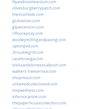
lilyandrosetearoom.com
olivesburgberrypatch.com
theslushkids.com
giobastian.com
glpascensori.com
rifloorepoxy.com
woolleymillingandpaving.com
uptonpvd.com
2troublegrill.com
casateranga.com
sticksandstonesstudiooh.com
walkers-treeservice.com
shopmossi.com
untamedcollectivesd.com
mxpwellness.com
infernocanine.com
thepaperhousecollection.com