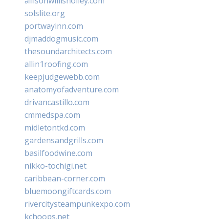
allisonwillisholley.com
solslite.org
portwayinn.com
djmaddogmusic.com
thesoundarchitects.com
allin1roofing.com
keepjudgewebb.com
anatomyofadventure.com
drivancastillo.com
cmmedspa.com
midletontkd.com
gardensandgrills.com
basilfoodwine.com
nikko-tochigi.net
caribbean-corner.com
bluemoongiftcards.com
rivercitysteampunkexpo.com
kchoops.net