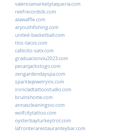
valenciamarketytaqueria.com
reefrecordsllc.com
alawaffle.com
aryouthfishing.com
united-basketball.com
tios-tacos.com
cafecito-satx.com
graduacionviu2023.com
pecanjackstogo.com
zengardendayspa.com
sparklejewelryinc.com
ironcladtattoostudio.com
bruinshome.com
annascleaningsvc.com
wolfcitytattoo.com
oysterbayturkeytrot.com
lafronterarestauranteybar.com