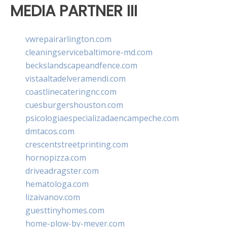
MEDIA PARTNER III
vwrepairarlington.com
cleaningservicebaltimore-md.com
beckslandscapeandfence.com
vistaaltadelveramendi.com
coastlinecateringnc.com
cuesburgershouston.com
psicologiaespecializadaencampeche.com
dmtacos.com
crescentstreetprinting.com
hornopizza.com
driveadragster.com
hematologa.com
lizaivanov.com
guesttinyhomes.com
home-plow-by-meyer.com