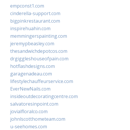
empconst1.com
cinderella-support.com
bigpinkrestaurant.com
inspirehuahin.com
memmingerspainting.com
jeremypbeasley.com
thesandwichdepotcos.com
drgiggleshouseofpain.com
hotflashdesigns.com
garagenadeau.com
lifestylechauffeurservice.com
EverNewNails.com
insideoutdecoratingcentre.com
salvatoresinpoint.com
jovialfloralco.com
johnlscotthometeam.com
u-seehomes.com