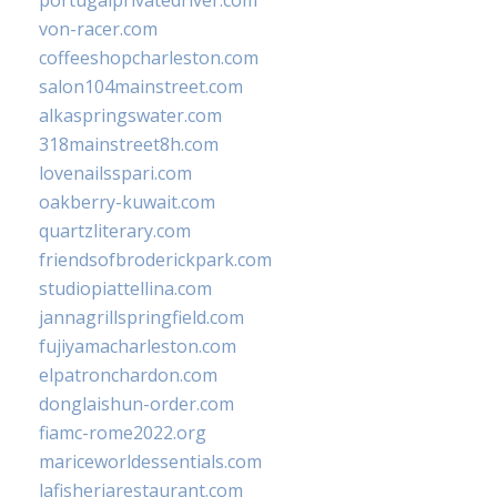
portugalprivatedriver.com
von-racer.com
coffeeshopcharleston.com
salon104mainstreet.com
alkaspringswater.com
318mainstreet8h.com
lovenailsspari.com
oakberry-kuwait.com
quartzliterary.com
friendsofbroderickpark.com
studiopiattellina.com
jannagrillspringfield.com
fujiyamacharleston.com
elpatronchardon.com
donglaishun-order.com
fiamc-rome2022.org
mariceworldessentials.com
lafisheriarestaurant.com