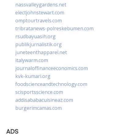
nassvalleygardens.net
electjohnstewart.com
omptourtravels.com
tribratanews-polreskebumen.com
rsudbayuasih.org
publikjurnalistik.org
juneteenthapparel.net
italywarm.com
journaloffinanceeconomics.com
kvk-kumari.org
foodscienceandtechnology.com
scisportsscience.com
addisababacuisineaz.com
burgerimcamas.com
ADS