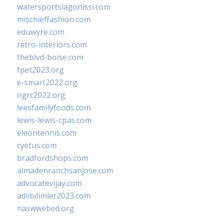
watersportslagonissi.com
mischieffashion.com
eduwyre.com
retro-interiors.com
theblvd-boise.com
fpet2023.org
e-smart2022.org
ngrc2022.org
leesfamilyfoods.com
lewis-lewis-cpas.com
eleontennis.com
cyetus.com
bradfordshops.com
almadenranchsanjose.com
advocatevijay.com
adlibilimler2023.com
naswwebed.org