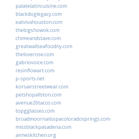
palatelatincuisine.com
blackdoglegacy.com
eatvivahouston.com
thebigshowok.com
chimeandstave.com
greatwallseafoodny.com
theloverose.com
gabriovoice.com
resinflowart.com
p-sports.net
korsairstreetwear.com
petshopallston.com
avenue26tacos.com
topgglasses.com
broadmoornailsspacoloradosprings.com
missblackpasadena.com
anneskitchen.org