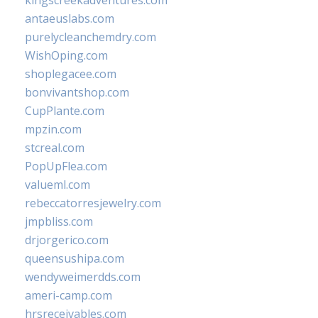
kingscreekadventures.com
antaeuslabs.com
purelycleanchemdry.com
WishOping.com
shoplegacee.com
bonvivantshop.com
CupPlante.com
mpzin.com
stcreal.com
PopUpFlea.com
valueml.com
rebeccatorresjewelry.com
jmpbliss.com
drjorgerico.com
queensushipa.com
wendyweimerdds.com
ameri-camp.com
hrsreceivables.com