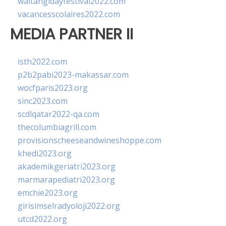
waitangidayfestival2022.com
vacancesscolaires2022.com
MEDIA PARTNER II
isth2022.com
p2b2pabi2023-makassar.com
wocfparis2023.org
sinc2023.com
scdlqatar2022-qa.com
thecolumbiagrill.com
provisionscheeseandwineshoppe.com
khedi2023.org
akademikgeriatri2023.org
marmarapediatri2023.org
emchie2023.org
girisimselradyoloji2022.org
utcd2022.org