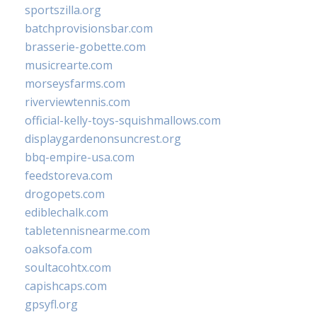
sportszilla.org
batchprovisionsbar.com
brasserie-gobette.com
musicrearte.com
morseysfarms.com
riverviewtennis.com
official-kelly-toys-squishmallows.com
displaygardenonsuncrest.org
bbq-empire-usa.com
feedstoreva.com
drogopets.com
ediblechalk.com
tabletennisnearme.com
oaksofa.com
soultacohtx.com
capishcaps.com
gpsyfl.org