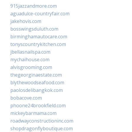
915jazzandmore.com
aguadulce-countryfair.com
jakehovis.com
bosswingsduluth.com
birminghamautocare.com
tonyscountrykitchen.com
jbellasnailspa.com
mychaihouse.com
alvisgrooming.com
thegeorginaestate.com
blythewoodseafood.com
paolosdelibangkok.com
bobacove.com
phoone24brookfield.com
mickeybarmama.com
roadwayconstructioninc.com
shopdragonflyboutique.com