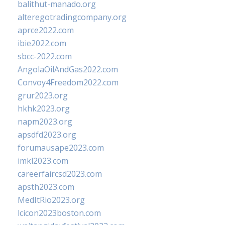
balithut-manado.org
alteregotradingcompany.org
aprce2022.com
ibie2022.com
sbcc-2022.com
AngolaOilAndGas2022.com
Convoy4Freedom2022.com
grur2023.org
hkhk2023.org
napm2023.org
apsdfd2023.org
forumausape2023.com
imkl2023.com
careerfaircsd2023.com
apsth2023.com
MedItRio2023.org
lcicon2023boston.com