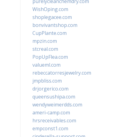
purelycleanchemdry.com
WishOping.com
shoplegacee.com
bonvivantshop.com
CupPlante.com
mpzin.com
stcreal.com
PopUpFlea.com
valueml.com
rebeccatorresjewelry.com
jmpbliss.com
drjorgerico.com
queensushipa.com
wendyweimerdds.com
ameri-camp.com
hrsreceivables.com
empconst1.com
cinderella-support.com