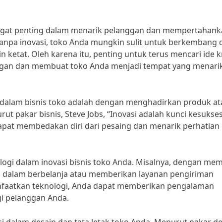
angat penting dalam menarik pelanggan dan mempertahan
 Tanpa inovasi, toko Anda mungkin sulit untuk berkembang 
ketat. Oleh karena itu, penting untuk terus mencari ide k
gan dan membuat toko Anda menjadi tempat yang menari
an dalam bisnis toko adalah dengan menghadirkan produk a
ut pakar bisnis, Steve Jobs, “Inovasi adalah kunci kesukse
dapat membedakan diri dari pesaing dan menarik perhatian
ologi dalam inovasi bisnis toko Anda. Misalnya, dengan me
 dalam berbelanja atau memberikan layanan pengiriman
nfaatkan teknologi, Anda dapat memberikan pengalaman
i pelanggan Anda.