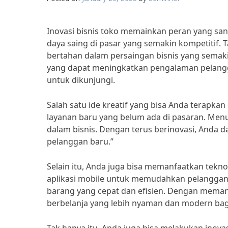
Inovasi bisnis toko memainkan peran yang s
daya saing di pasar yang semakin kompetitif.
bertahan dalam persaingan bisnis yang semakin 
yang dapat meningkatkan pengalaman pelang
untuk dikunjungi.
Salah satu ide kreatif yang bisa Anda terapk
layanan baru yang belum ada di pasaran. Menur
dalam bisnis. Dengan terus berinovasi, Anda 
pelanggan baru.”
Selain itu, Anda juga bisa memanfaatkan tekn
aplikasi mobile untuk memudahkan pelanggan
barang yang cepat dan efisien. Dengan mema
berbelanja yang lebih nyaman dan modern bag