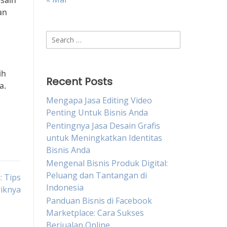
esain
an
Search
for:
ih
Recent Posts
a.
Mengapa Jasa Editing Video
Penting Untuk Bisnis Anda
Pentingnya Jasa Desain Grafis
untuk Meningkatkan Identitas
Bisnis Anda
Mengenal Bisnis Produk Digital:
Peluang dan Tantangan di
: Tips
Indonesia
riknya
Panduan Bisnis di Facebook
Marketplace: Cara Sukses
Berjualan Online