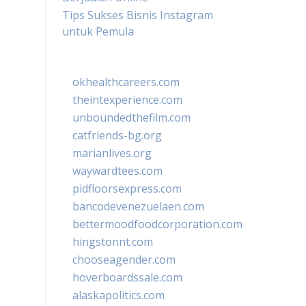
Tips Sukses Bisnis Instagram
untuk Pemula
okhealthcareers.com
theintexperience.com
unboundedthefilm.com
catfriends-bg.org
marianlives.org
waywardtees.com
pidfloorsexpress.com
bancodevenezuelaen.com
bettermoodfoodcorporation.com
hingstonnt.com
chooseagender.com
hoverboardssale.com
alaskapolitics.com