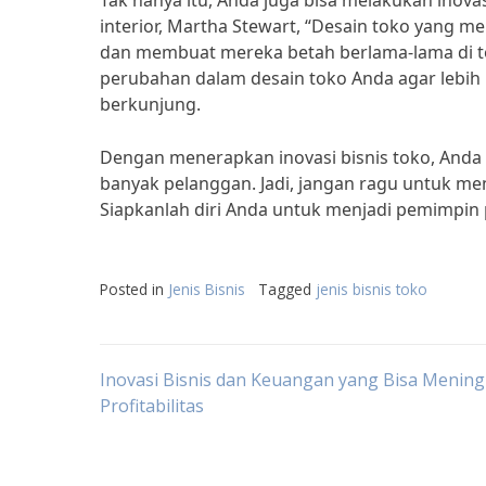
Tak hanya itu, Anda juga bisa melakukan inova
interior, Martha Stewart, “Desain toko yang 
dan membuat mereka betah berlama-lama di to
perubahan dalam desain toko Anda agar lebi
berkunjung.
Dengan menerapkan inovasi bisnis toko, Anda 
banyak pelanggan. Jadi, jangan ragu untuk menc
Siapkanlah diri Anda untuk menjadi pemimpin 
Posted in
Jenis Bisnis
Tagged
jenis bisnis toko
Post
Inovasi Bisnis dan Keuangan yang Bisa Menin
Profitabilitas
navigation