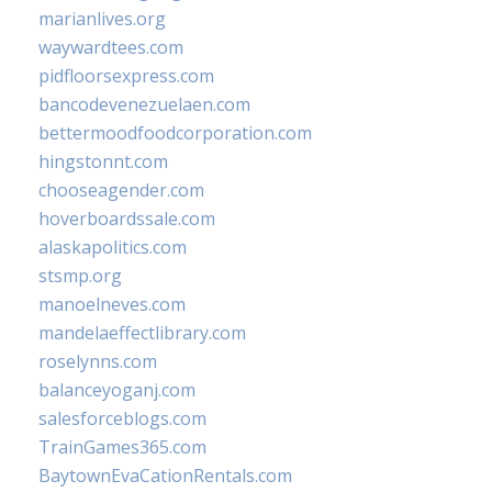
marianlives.org
waywardtees.com
pidfloorsexpress.com
bancodevenezuelaen.com
bettermoodfoodcorporation.com
hingstonnt.com
chooseagender.com
hoverboardssale.com
alaskapolitics.com
stsmp.org
manoelneves.com
mandelaeffectlibrary.com
roselynns.com
balanceyoganj.com
salesforceblogs.com
TrainGames365.com
BaytownEvaCationRentals.com