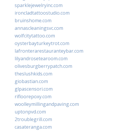
sparklejewelryinc.com
ironcladtattoostudio.com
bruinshome.com
annascleaningsvc.com
wolfcitytattoo.com
oysterbayturkeytrot.com
lafronterarestauranteybar.com
lilyandrosetearoom.com
olivesburgberrypatch.com
theslushkids.com
giobastian.com
glpascensori.com
rifloorepoxy.com
woolleymillingandpaving.com
uptonpvd.com
2troublegrill.com
casateranga.com