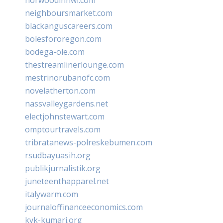
neighboursmarket.com
blackanguscareers.com
bolesfororegon.com
bodega-ole.com
thestreamlinerlounge.com
mestrinorubanofc.com
novelatherton.com
nassvalleygardens.net
electjohnstewart.com
omptourtravels.com
tribratanews-polreskebumen.com
rsudbayuasih.org
publikjurnalistik.org
juneteenthapparel.net
italywarm.com
journaloffinanceeconomics.com
kvk-kumari.org