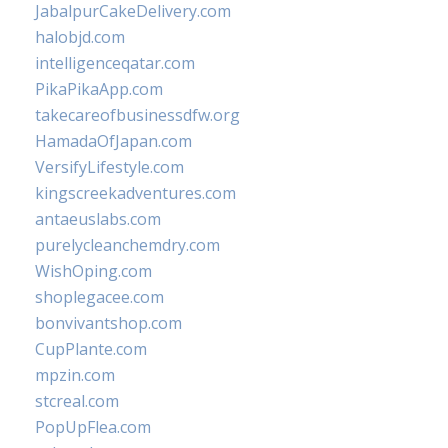
JabalpurCakeDelivery.com
halobjd.com
intelligenceqatar.com
PikaPikaApp.com
takecareofbusinessdfw.org
HamadaOfJapan.com
VersifyLifestyle.com
kingscreekadventures.com
antaeuslabs.com
purelycleanchemdry.com
WishOping.com
shoplegacee.com
bonvivantshop.com
CupPlante.com
mpzin.com
stcreal.com
PopUpFlea.com