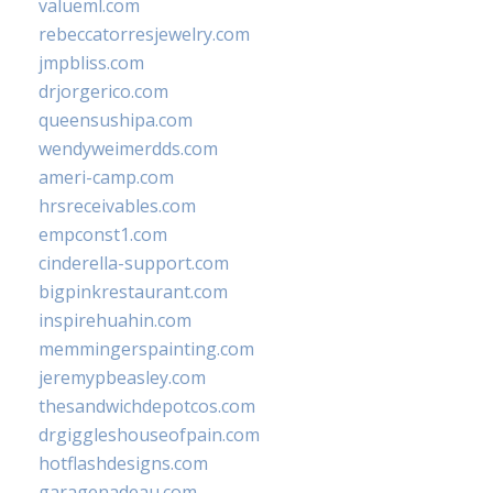
valueml.com
rebeccatorresjewelry.com
jmpbliss.com
drjorgerico.com
queensushipa.com
wendyweimerdds.com
ameri-camp.com
hrsreceivables.com
empconst1.com
cinderella-support.com
bigpinkrestaurant.com
inspirehuahin.com
memmingerspainting.com
jeremypbeasley.com
thesandwichdepotcos.com
drgiggleshouseofpain.com
hotflashdesigns.com
garagenadeau.com