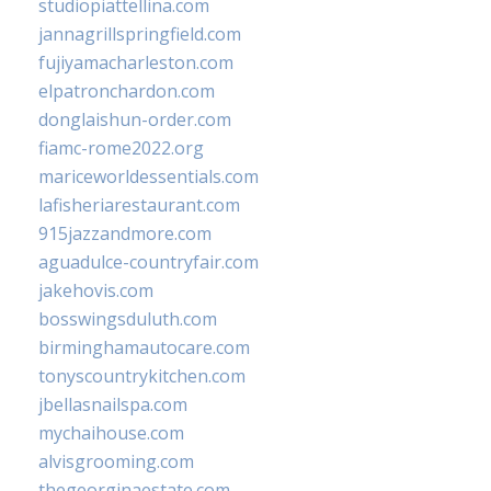
studiopiattellina.com
jannagrillspringfield.com
fujiyamacharleston.com
elpatronchardon.com
donglaishun-order.com
fiamc-rome2022.org
mariceworldessentials.com
lafisheriarestaurant.com
915jazzandmore.com
aguadulce-countryfair.com
jakehovis.com
bosswingsduluth.com
birminghamautocare.com
tonyscountrykitchen.com
jbellasnailspa.com
mychaihouse.com
alvisgrooming.com
thegeorginaestate.com