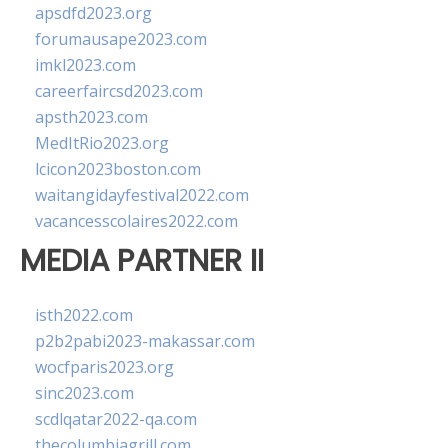
apsdfd2023.org
forumausape2023.com
imkl2023.com
careerfaircsd2023.com
apsth2023.com
MedItRio2023.org
lcicon2023boston.com
waitangidayfestival2022.com
vacancesscolaires2022.com
MEDIA PARTNER II
isth2022.com
p2b2pabi2023-makassar.com
wocfparis2023.org
sinc2023.com
scdlqatar2022-qa.com
thecolumbiagrill.com