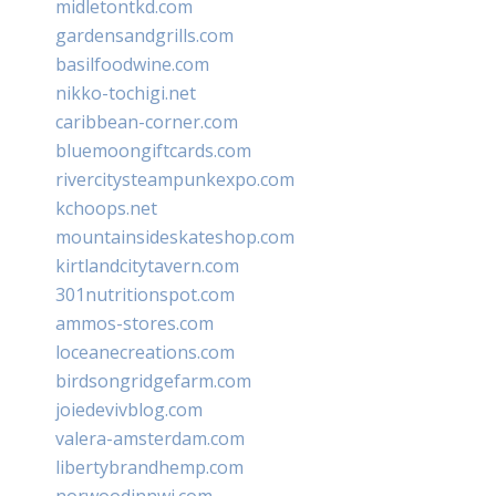
midletontkd.com
gardensandgrills.com
basilfoodwine.com
nikko-tochigi.net
caribbean-corner.com
bluemoongiftcards.com
rivercitysteampunkexpo.com
kchoops.net
mountainsideskateshop.com
kirtlandcitytavern.com
301nutritionspot.com
ammos-stores.com
loceanecreations.com
birdsongridgefarm.com
joiedevivblog.com
valera-amsterdam.com
libertybrandhemp.com
norwoodinnwi.com