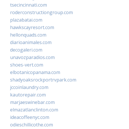
tsecincinnati.com
roderconstructiongroup.com
plazabatai.com
hawkscayresort.com
hellonquads.com
diarioanimales.com
decogaleri.com
unavozparadios.com
shoes-vert.com
elbotanicopanama.com
shadyoaksrockportrvpark.com
jccoinlaundry.com
kautorepair.com
marjaeswinebar.com
elmazatlanclinton.com
ideacoffeenyc.com
odieschillicothe.com