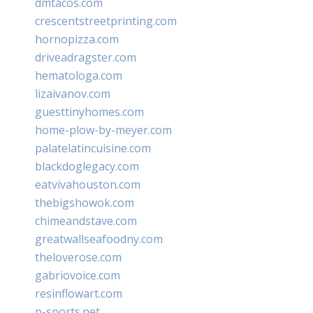
dmtacos.com
crescentstreetprinting.com
hornopizza.com
driveadragster.com
hematologa.com
lizaivanov.com
guesttinyhomes.com
home-plow-by-meyer.com
palatelatincuisine.com
blackdoglegacy.com
eatvivahouston.com
thebigshowok.com
chimeandstave.com
greatwallseafoodny.com
theloverose.com
gabriovoice.com
resinflowart.com
p-sports.net