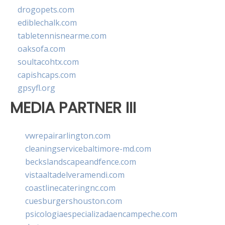
drogopets.com
ediblechalk.com
tabletennisnearme.com
oaksofa.com
soultacohtx.com
capishcaps.com
gpsyfl.org
MEDIA PARTNER III
vwrepairarlington.com
cleaningservicebaltimore-md.com
beckslandscapeandfence.com
vistaaltadelveramendi.com
coastlinecateringnc.com
cuesburgershouston.com
psicologiaespecializadaencampeche.com