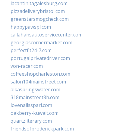
lacantinitagalesburg.com
pizzadeliverybristol.com
greenstarsmogcheck.com
happypawspl.com
callahansautoservicecenter.com
georgiascornermarket.com
perfectfit24-7.com
portugalprivatedriver.com
von-racer.com
coffeeshopcharleston.com
salon104mainstreet.com
alkaspringswater.com
318mainstreet8h.com
lovenailsspari.com
oakberry-kuwait.com
quartzliterary.com
friendsofbroderickpark.com