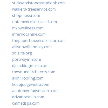
sticksandstonesstudiooh.com
walkers-treeservice.com
shopmossi.com
untamedcollectivesd.com
mxpwellness.com
infernocanine.com
thepaperhousecollection.com
allisonwillisholley.com
solslite.org
portwayinn.com
djmaddogmusic.com
thesoundarchitects.com
allin1roofing.com
keepjudgewebb.com
anatomyofadventure.com
drivancastillo.com
cmmedspa.com