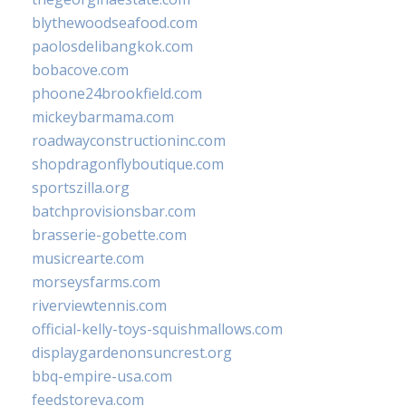
blythewoodseafood.com
paolosdelibangkok.com
bobacove.com
phoone24brookfield.com
mickeybarmama.com
roadwayconstructioninc.com
shopdragonflyboutique.com
sportszilla.org
batchprovisionsbar.com
brasserie-gobette.com
musicrearte.com
morseysfarms.com
riverviewtennis.com
official-kelly-toys-squishmallows.com
displaygardenonsuncrest.org
bbq-empire-usa.com
feedstoreva.com