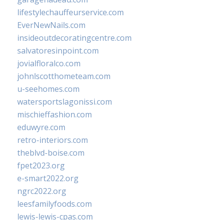
lifestylechauffeurservice.com
EverNewNails.com
insideoutdecoratingcentre.com
salvatoresinpoint.com
jovialfloralco.com
johnlscotthometeam.com
u-seehomes.com
watersportslagonissi.com
mischieffashion.com
eduwyre.com
retro-interiors.com
theblvd-boise.com
fpet2023.org
e-smart2022.org
ngrc2022.org
leesfamilyfoods.com
lewis-lewis-cpas.com