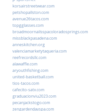
korsairstreetwear.com
petshopallston.com
avenue26tacos.com
topgglasses.com
broadmoornailsspacoloradosprings.com
missblackpasadena.com
anneskitchen.org
valenciamarketytaqueria.com
reefrecordsllc.com
alawaffle.com
aryouthfishing.com
united-basketball.com
tios-tacos.com
cafecito-satx.com
graduacionviu2023.com
pecanjackstogo.com
zengardendayspa.com