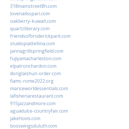
318mainstreet8h.com
lovenailsspari.com
oakberry-kuwait.com
quartzliterary.com
friendsofbroderickpark.com
studiopiattellina.com
jannagrillspringfield.com
fujiyamacharleston.com
elpatronchardon.com
donglaishun-order.com
fiamc-rome2022.org
mariceworldessentials.com
lafisheriarestaurant.com
915jazzandmore.com
aguadulce-countryfair.com
jakehovis.com
bosswingsduluth.com