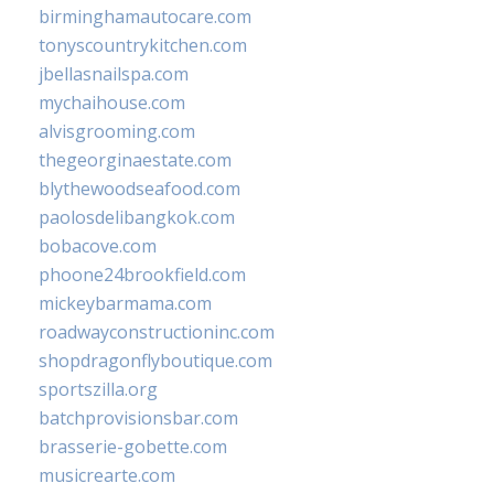
birminghamautocare.com
tonyscountrykitchen.com
jbellasnailspa.com
mychaihouse.com
alvisgrooming.com
thegeorginaestate.com
blythewoodseafood.com
paolosdelibangkok.com
bobacove.com
phoone24brookfield.com
mickeybarmama.com
roadwayconstructioninc.com
shopdragonflyboutique.com
sportszilla.org
batchprovisionsbar.com
brasserie-gobette.com
musicrearte.com