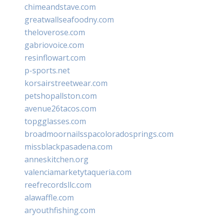
chimeandstave.com
greatwallseafoodny.com
theloverose.com
gabriovoice.com
resinflowart.com
p-sports.net
korsairstreetwear.com
petshopallston.com
avenue26tacos.com
topgglasses.com
broadmoornailsspacoloradosprings.com
missblackpasadena.com
anneskitchen.org
valenciamarketytaqueria.com
reefrecordsllc.com
alawaffle.com
aryouthfishing.com