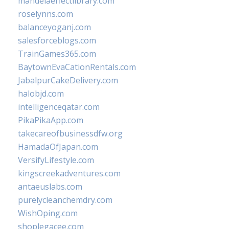
mandelaeffectlibrary.com
roselynns.com
balanceyoganj.com
salesforceblogs.com
TrainGames365.com
BaytownEvaCationRentals.com
JabalpurCakeDelivery.com
halobjd.com
intelligenceqatar.com
PikaPikaApp.com
takecareofbusinessdfw.org
HamadaOfJapan.com
VersifyLifestyle.com
kingscreekadventures.com
antaeuslabs.com
purelycleanchemdry.com
WishOping.com
shoplegacee.com