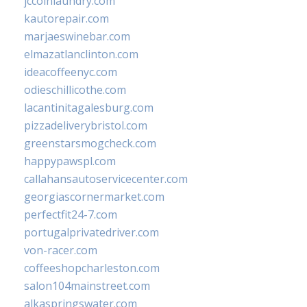
jccoinlaundry.com
kautorepair.com
marjaeswinebar.com
elmazatlanclinton.com
ideacoffeenyc.com
odieschillicothe.com
lacantinitagalesburg.com
pizzadeliverybristol.com
greenstarsmogcheck.com
happypawspl.com
callahansautoservicecenter.com
georgiascornermarket.com
perfectfit24-7.com
portugalprivatedriver.com
von-racer.com
coffeeshopcharleston.com
salon104mainstreet.com
alkaspringswater.com