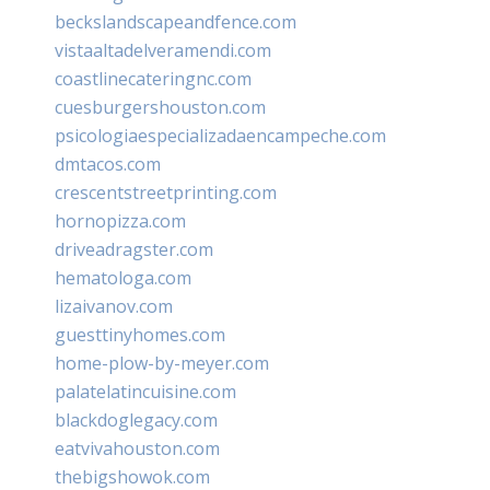
beckslandscapeandfence.com
vistaaltadelveramendi.com
coastlinecateringnc.com
cuesburgershouston.com
psicologiaespecializadaencampeche.com
dmtacos.com
crescentstreetprinting.com
hornopizza.com
driveadragster.com
hematologa.com
lizaivanov.com
guesttinyhomes.com
home-plow-by-meyer.com
palatelatincuisine.com
blackdoglegacy.com
eatvivahouston.com
thebigshowok.com