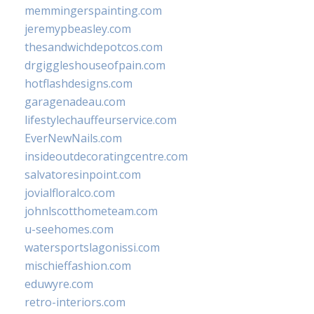
memmingerspainting.com
jeremypbeasley.com
thesandwichdepotcos.com
drgiggleshouseofpain.com
hotflashdesigns.com
garagenadeau.com
lifestylechauffeurservice.com
EverNewNails.com
insideoutdecoratingcentre.com
salvatoresinpoint.com
jovialfloralco.com
johnlscotthometeam.com
u-seehomes.com
watersportslagonissi.com
mischieffashion.com
eduwyre.com
retro-interiors.com