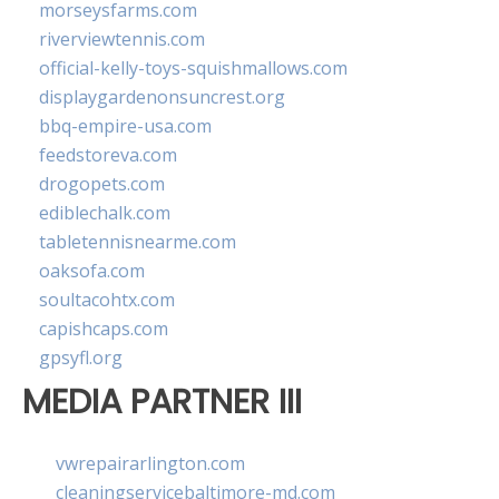
morseysfarms.com
riverviewtennis.com
official-kelly-toys-squishmallows.com
displaygardenonsuncrest.org
bbq-empire-usa.com
feedstoreva.com
drogopets.com
ediblechalk.com
tabletennisnearme.com
oaksofa.com
soultacohtx.com
capishcaps.com
gpsyfl.org
MEDIA PARTNER III
vwrepairarlington.com
cleaningservicebaltimore-md.com