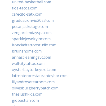
united-basketball.com
tios-tacos.com
cafecito-satx.com
graduacionviu2023.com
pecanjackstogo.com
zengardendayspa.com
sparklejewelryinc.com
ironcladtattoostudio.com
bruinshome.com
annascleaningsvc.com
wolfcitytattoo.com
oysterbayturkeytrot.com
lafronterarestauranteybar.com
lilyandrosetearoom.com
olivesburgberrypatch.com
theslushkids.com
giobastian.com