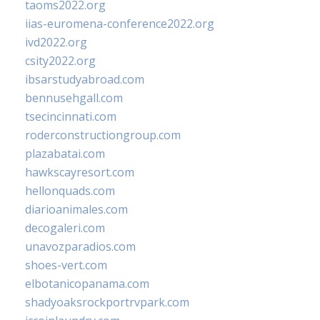
taoms2022.org
iias-euromena-conference2022.org
ivd2022.org
csity2022.org
ibsarstudyabroad.com
bennusehgall.com
tsecincinnati.com
roderconstructiongroup.com
plazabatai.com
hawkscayresort.com
hellonquads.com
diarioanimales.com
decogaleri.com
unavozparadios.com
shoes-vert.com
elbotanicopanama.com
shadyoaksrockportrvpark.com