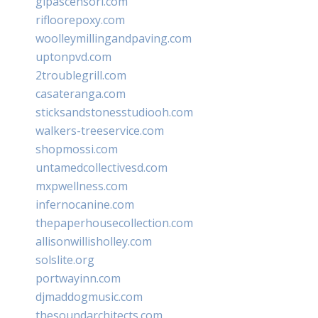
glpascensori.com
rifloorepoxy.com
woolleymillingandpaving.com
uptonpvd.com
2troublegrill.com
casateranga.com
sticksandstonesstudiooh.com
walkers-treeservice.com
shopmossi.com
untamedcollectivesd.com
mxpwellness.com
infernocanine.com
thepaperhousecollection.com
allisonwillisholley.com
solslite.org
portwayinn.com
djmaddogmusic.com
thesoundarchitects.com