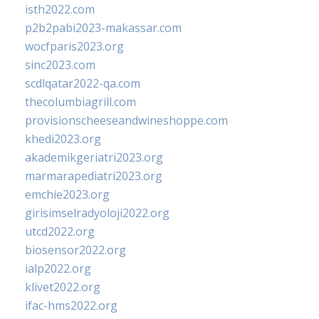
isth2022.com
p2b2pabi2023-makassar.com
wocfparis2023.org
sinc2023.com
scdlqatar2022-qa.com
thecolumbiagrill.com
provisionscheeseandwineshoppe.com
khedi2023.org
akademikgeriatri2023.org
marmarapediatri2023.org
emchie2023.org
girisimselradyoloji2022.org
utcd2022.org
biosensor2022.org
ialp2022.org
klivet2022.org
ifac-hms2022.org