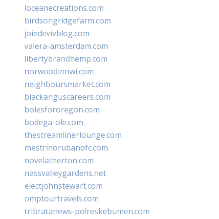
loceanecreations.com
birdsongridgefarm.com
joiedevivblog.com
valera-amsterdam.com
libertybrandhemp.com
norwoodinnwi.com
neighboursmarket.com
blackanguscareers.com
bolesfororegon.com
bodega-ole.com
thestreamlinerlounge.com
mestrinorubanofc.com
novelatherton.com
nassvalleygardens.net
electjohnstewart.com
omptourtravels.com
tribratanews-polreskebumen.com