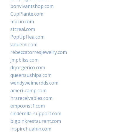
bonvivantshop.com
CupPlante.com
mpzin.com
stcreal.com
PopUpFlea.com
valueml.com
rebeccatorresjewelry.com
jmpbliss.com
drjorgerico.com
queensushipa.com
wendyweimerdds.com
ameri-camp.com
hrsreceivables.com
empconst1.com
cinderella-support.com
bigpinkrestaurant.com
inspirehuahin.com