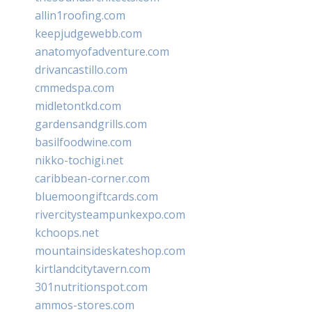
allin1roofing.com
keepjudgewebb.com
anatomyofadventure.com
drivancastillo.com
cmmedspa.com
midletontkd.com
gardensandgrills.com
basilfoodwine.com
nikko-tochigi.net
caribbean-corner.com
bluemoongiftcards.com
rivercitysteampunkexpo.com
kchoops.net
mountainsideskateshop.com
kirtlandcitytavern.com
301nutritionspot.com
ammos-stores.com