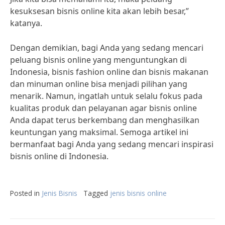
kesuksesan bisnis online kita akan lebih besar,”
katanya.
Dengan demikian, bagi Anda yang sedang mencari
peluang bisnis online yang menguntungkan di
Indonesia, bisnis fashion online dan bisnis makanan
dan minuman online bisa menjadi pilihan yang
menarik. Namun, ingatlah untuk selalu fokus pada
kualitas produk dan pelayanan agar bisnis online
Anda dapat terus berkembang dan menghasilkan
keuntungan yang maksimal. Semoga artikel ini
bermanfaat bagi Anda yang sedang mencari inspirasi
bisnis online di Indonesia.
Posted in
Jenis Bisnis
Tagged
jenis bisnis online