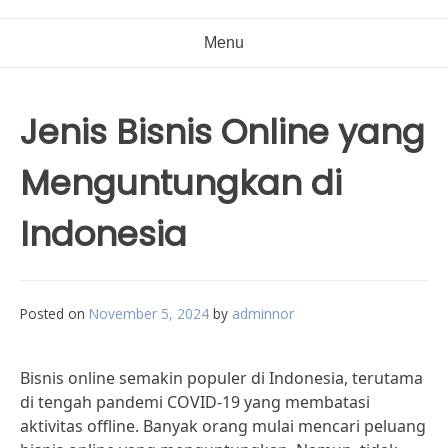
Menu
Jenis Bisnis Online yang
Menguntungkan di
Indonesia
Posted on
November 5, 2024
by
adminnor
Bisnis online semakin populer di Indonesia, terutama
di tengah pandemi COVID-19 yang membatasi
aktivitas offline. Banyak orang mulai mencari peluang