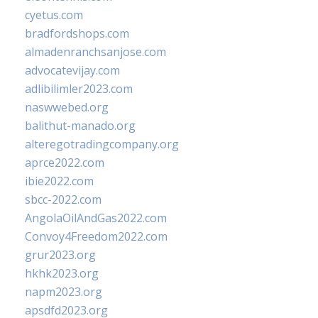
cyetus.com
bradfordshops.com
almadenranchsanjose.com
advocatevijay.com
adlibilimler2023.com
naswwebed.org
balithut-manado.org
alteregotradingcompany.org
aprce2022.com
ibie2022.com
sbcc-2022.com
AngolaOilAndGas2022.com
Convoy4Freedom2022.com
grur2023.org
hkhk2023.org
napm2023.org
apsdfd2023.org