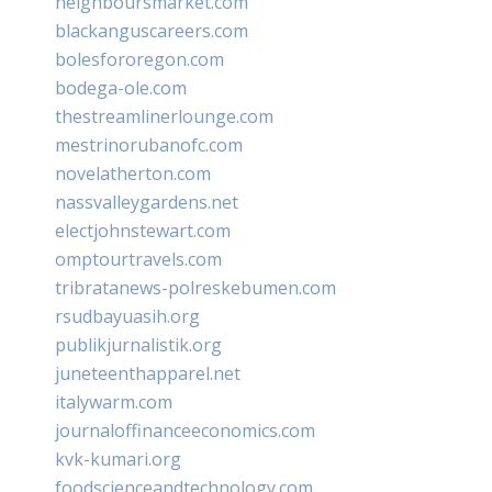
neighboursmarket.com
blackanguscareers.com
bolesfororegon.com
bodega-ole.com
thestreamlinerlounge.com
mestrinorubanofc.com
novelatherton.com
nassvalleygardens.net
electjohnstewart.com
omptourtravels.com
tribratanews-polreskebumen.com
rsudbayuasih.org
publikjurnalistik.org
juneteenthapparel.net
italywarm.com
journaloffinanceeconomics.com
kvk-kumari.org
foodscienceandtechnology.com