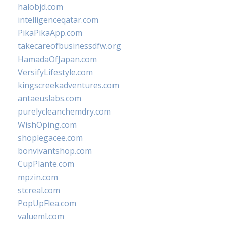
halobjd.com
intelligenceqatar.com
PikaPikaApp.com
takecareofbusinessdfw.org
HamadaOfJapan.com
VersifyLifestyle.com
kingscreekadventures.com
antaeuslabs.com
purelycleanchemdry.com
WishOping.com
shoplegacee.com
bonvivantshop.com
CupPlante.com
mpzin.com
stcreal.com
PopUpFlea.com
valueml.com