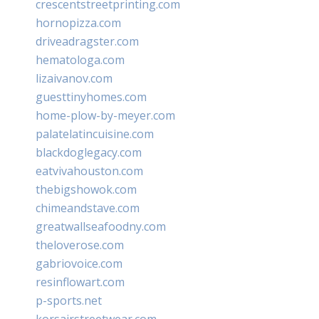
crescentstreetprinting.com
hornopizza.com
driveadragster.com
hematologa.com
lizaivanov.com
guesttinyhomes.com
home-plow-by-meyer.com
palatelatincuisine.com
blackdoglegacy.com
eatvivahouston.com
thebigshowok.com
chimeandstave.com
greatwallseafoodny.com
theloverose.com
gabriovoice.com
resinflowart.com
p-sports.net
korsairstreetwear.com