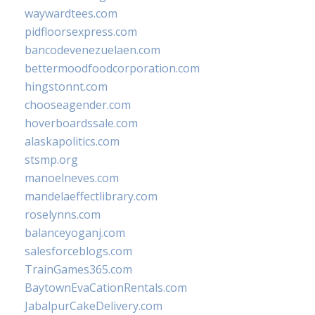
waywardtees.com
pidfloorsexpress.com
bancodevenezuelaen.com
bettermoodfoodcorporation.com
hingstonnt.com
chooseagender.com
hoverboardssale.com
alaskapolitics.com
stsmp.org
manoelneves.com
mandelaeffectlibrary.com
roselynns.com
balanceyoganj.com
salesforceblogs.com
TrainGames365.com
BaytownEvaCationRentals.com
JabalpurCakeDelivery.com