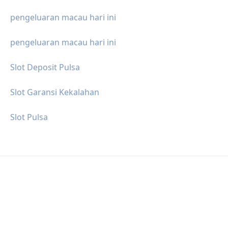
pengeluaran macau hari ini
pengeluaran macau hari ini
Slot Deposit Pulsa
Slot Garansi Kekalahan
Slot Pulsa