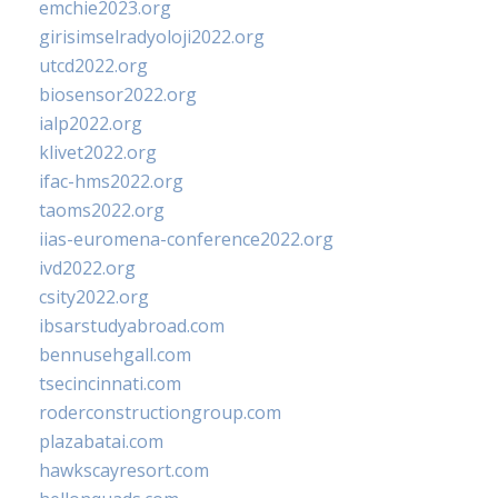
emchie2023.org
girisimselradyoloji2022.org
utcd2022.org
biosensor2022.org
ialp2022.org
klivet2022.org
ifac-hms2022.org
taoms2022.org
iias-euromena-conference2022.org
ivd2022.org
csity2022.org
ibsarstudyabroad.com
bennusehgall.com
tsecincinnati.com
roderconstructiongroup.com
plazabatai.com
hawkscayresort.com