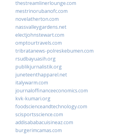
thestreamlinerlounge.com
mestrinorubanofc.com
novelatherton.com
nassvalleygardens.net
electjohnstewart.com
omptourtravels.com
tribratanews-polreskebumen.com
rsudbayuasih.org
publikjurnalistik.org
juneteenthapparel.net
italywarm.com
journaloffinanceeconomics.com
kvk-kumari.org
foodscienceandtechnology.com
scisportsscience.com
addisababacuisineaz.com
burgerimcamas.com