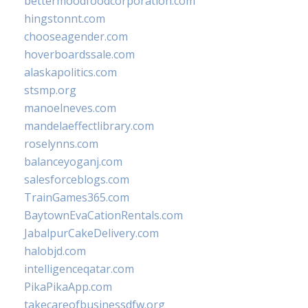
bettermoodfoodcorporation.com
hingstonnt.com
chooseagender.com
hoverboardssale.com
alaskapolitics.com
stsmp.org
manoelneves.com
mandelaeffectlibrary.com
roselynns.com
balanceyoganj.com
salesforceblogs.com
TrainGames365.com
BaytownEvaCationRentals.com
JabalpurCakeDelivery.com
halobjd.com
intelligenceqatar.com
PikaPikaApp.com
takecareofbusinessdfw.org