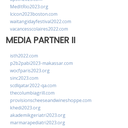
MedItRio2023.org
lcicon2023boston.com
waitangidayfestival2022.com
vacancesscolaires2022.com
MEDIA PARTNER II
isth2022.com
p2b2pabi2023-makassar.com
wocfparis2023.org
sinc2023.com
scdlqatar2022-qa.com
thecolumbiagrill.com
provisionscheeseandwineshoppe.com
khedi2023.org
akademikgeriatri2023.org
marmarapediatri2023.org