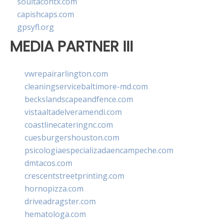
soultacohtx.com
capishcaps.com
gpsyfl.org
MEDIA PARTNER III
vwrepairarlington.com
cleaningservicebaltimore-md.com
beckslandscapeandfence.com
vistaaltadelveramendi.com
coastlinecateringnc.com
cuesburgershouston.com
psicologiaespecializadaencampeche.com
dmtacos.com
crescentstreetprinting.com
hornopizza.com
driveadragster.com
hematologa.com