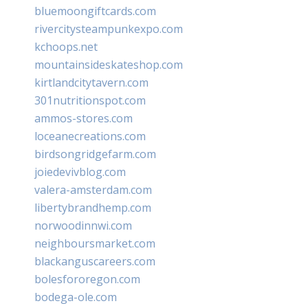
bluemoongiftcards.com
rivercitysteampunkexpo.com
kchoops.net
mountainsideskateshop.com
kirtlandcitytavern.com
301nutritionspot.com
ammos-stores.com
loceanecreations.com
birdsongridgefarm.com
joiedevivblog.com
valera-amsterdam.com
libertybrandhemp.com
norwoodinnwi.com
neighboursmarket.com
blackanguscareers.com
bolesfororegon.com
bodega-ole.com