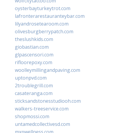
wolfcitytattoo.com
oysterbayturkeytrot.com
lafronterarestauranteybar.com
lilyandrosetearoom.com
olivesburgberrypatch.com
theslushkids.com
giobastian.com
glpascensori.com
rifloorepoxy.com
woolleymillingandpaving.com
uptonpvd.com
2troublegrill.com
casateranga.com
sticksandstonesstudiooh.com
walkers-treeservice.com
shopmossi.com
untamedcollectivesd.com
mxpwellness.com