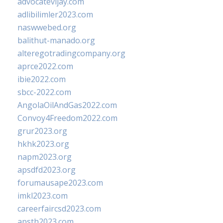
advocatevijay.com
adlibilimler2023.com
naswwebed.org
balithut-manado.org
alteregotradingcompany.org
aprce2022.com
ibie2022.com
sbcc-2022.com
AngolaOilAndGas2022.com
Convoy4Freedom2022.com
grur2023.org
hkhk2023.org
napm2023.org
apsdfd2023.org
forumausape2023.com
imkl2023.com
careerfaircsd2023.com
apsth2023.com