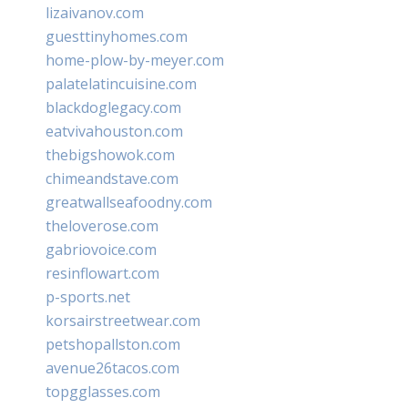
lizaivanov.com
guesttinyhomes.com
home-plow-by-meyer.com
palatelatincuisine.com
blackdoglegacy.com
eatvivahouston.com
thebigshowok.com
chimeandstave.com
greatwallseafoodny.com
theloverose.com
gabriovoice.com
resinflowart.com
p-sports.net
korsairstreetwear.com
petshopallston.com
avenue26tacos.com
topgglasses.com