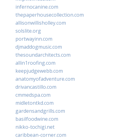
infernocanine.com
thepaperhousecollection.com
allisonwillisholley.com
solslite.org
portwayinn.com
djmaddogmusic.com
thesoundarchitects.com
allin1roofing.com
keepjudgewebb.com
anatomyofadventure.com
drivancastillo.com
cmmedspa.com
midletontkd.com
gardensandgrills.com
basilfoodwine.com
nikko-tochigi.net
caribbean-corner.com