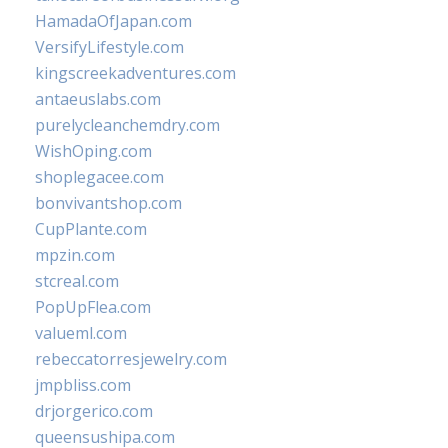
HamadaOfJapan.com
VersifyLifestyle.com
kingscreekadventures.com
antaeuslabs.com
purelycleanchemdry.com
WishOping.com
shoplegacee.com
bonvivantshop.com
CupPlante.com
mpzin.com
stcreal.com
PopUpFlea.com
valueml.com
rebeccatorresjewelry.com
jmpbliss.com
drjorgerico.com
queensushipa.com