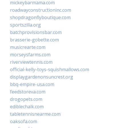
mickeybarmama.com
roadwayconstructioninc.com
shopdragonflyboutique.com
sportszilla.org
batchprovisionsbar.com
brasserie-gobette.com
musicrearte.com
morseysfarms.com
riverviewtennis.com
official-kelly-toys-squishmallows.com
displaygardenonsuncrest.org
bbq-empire-usa.com
feedstoreva.com
drogopets.com
ediblechalk.com
tabletennisnearme.com
oaksofa.com