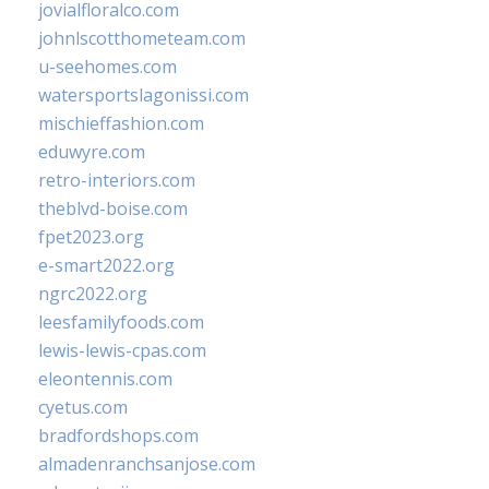
jovialfloralco.com
johnlscotthometeam.com
u-seehomes.com
watersportslagonissi.com
mischieffashion.com
eduwyre.com
retro-interiors.com
theblvd-boise.com
fpet2023.org
e-smart2022.org
ngrc2022.org
leesfamilyfoods.com
lewis-lewis-cpas.com
eleontennis.com
cyetus.com
bradfordshops.com
almadenranchsanjose.com