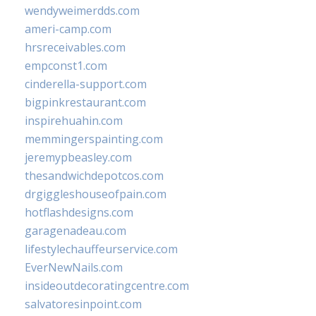
wendyweimerdds.com
ameri-camp.com
hrsreceivables.com
empconst1.com
cinderella-support.com
bigpinkrestaurant.com
inspirehuahin.com
memmingerspainting.com
jeremypbeasley.com
thesandwichdepotcos.com
drgiggleshouseofpain.com
hotflashdesigns.com
garagenadeau.com
lifestylechauffeurservice.com
EverNewNails.com
insideoutdecoratingcentre.com
salvatoresinpoint.com