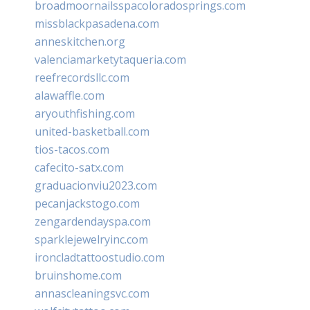
broadmoornailsspacoloradosprings.com
missblackpasadena.com
anneskitchen.org
valenciamarketytaqueria.com
reefrecordsllc.com
alawaffle.com
aryouthfishing.com
united-basketball.com
tios-tacos.com
cafecito-satx.com
graduacionviu2023.com
pecanjackstogo.com
zengardendayspa.com
sparklejewelryinc.com
ironcladtattoostudio.com
bruinshome.com
annascleaningsvc.com