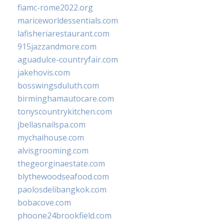
fiamc-rome2022.org
mariceworldessentials.com
lafisheriarestaurant.com
915jazzandmore.com
aguadulce-countryfair.com
jakehovis.com
bosswingsduluth.com
birminghamautocare.com
tonyscountrykitchen.com
jbellasnailspa.com
mychaihouse.com
alvisgrooming.com
thegeorginaestate.com
blythewoodseafood.com
paolosdelibangkok.com
bobacove.com
phoone24brookfield.com