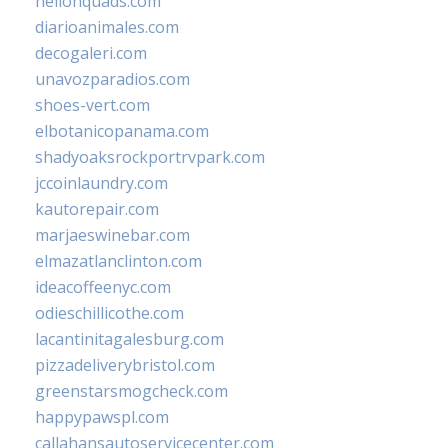
hellonquads.com
diarioanimales.com
decogaleri.com
unavozparadios.com
shoes-vert.com
elbotanicopanama.com
shadyoaksrockportrvpark.com
jccoinlaundry.com
kautorepair.com
marjaeswinebar.com
elmazatlanclinton.com
ideacoffeenyc.com
odieschillicothe.com
lacantinitagalesburg.com
pizzadeliverybristol.com
greenstarsmogcheck.com
happypawspl.com
callahansautoservicecenter.com