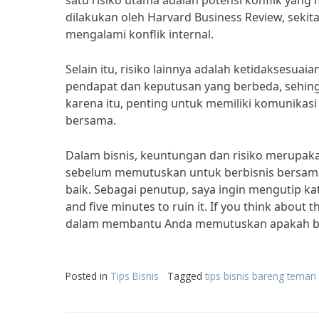
satu risiko utama adalah potensi konflik yang 
dilakukan oleh Harvard Business Review, sekit
mengalami konflik internal.
Selain itu, risiko lainnya adalah ketidaksesua
pendapat dan keputusan yang berbeda, sehingga
karena itu, penting untuk memiliki komunika
bersama.
Dalam bisnis, keuntungan dan risiko merupakan
sebelum memutuskan untuk berbisnis bersam
baik. Sebagai penutup, saya ingin mengutip kata
and five minutes to ruin it. If you think about t
dalam membantu Anda memutuskan apakah bisn
Posted in
Tips Bisnis
Tagged
tips bisnis bareng teman