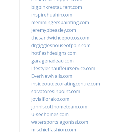
bigpinkrestaurant.com
inspirehuahin.com
memmingerspainting.com
jeremypbeasley.com
thesandwichdepotcos.com
drgiggleshouseofpain.com
hotflashdesigns.com
garagenadeau.com
lifestylechauffeurservice.com
EverNewNails.com
insideoutdecoratingcentre.com
salvatoresinpoint.com
jovialfloralco.com
johnlscotthometeam.com
u-seehomes.com
watersportslagonissi.com
mischieffashion.com