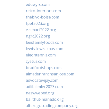
eduwyre.com
retro-interiors.com
theblvd-boise.com
fpet2023.org
e-smart2022.org
ngrc2022.org
leesfamilyfoods.com
lewis-lewis-cpas.com
eleontennis.com
cyetus.com
bradfordshops.com
almadenranchsanjose.com
advocatevijay.com
adlibilimler2023.com
naswwebed.org
balithut-manado.org
alteregotradingcompany.org