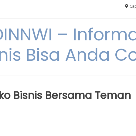
Cap
NNWI – Informas
snis Bisa Anda C
iko Bisnis Bersama Teman