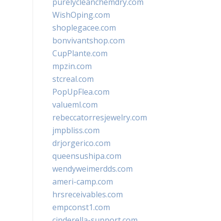
purelycleanchemdry.com
WishOping.com
shoplegacee.com
bonvivantshop.com
CupPlante.com
mpzin.com
stcreal.com
PopUpFlea.com
valueml.com
rebeccatorresjewelry.com
jmpbliss.com
drjorgerico.com
queensushipa.com
wendyweimerdds.com
ameri-camp.com
hrsreceivables.com
empconst1.com
cinderella-support.com