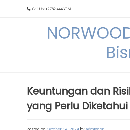
Skip
Call Us: +2782 444 YEAH
to
content
NORWOODI
Bi
Keuntungan dan Ris
yang Perlu Diketahui
Posted on
October 14, 2024
by
adminnor