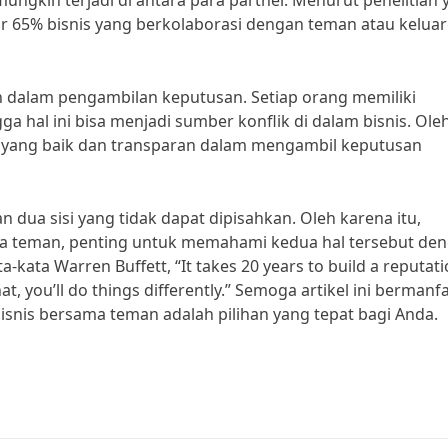
mungkin terjadi di antara para partner. Menurut penelitian
ar 65% bisnis yang berkolaborasi dengan teman atau kelua
ian dalam pengambilan keputusan. Setiap orang memiliki
 hal ini bisa menjadi sumber konflik di dalam bisnis. Ole
si yang baik dan transparan dalam mengambil keputusan
 dua sisi yang tidak dapat dipisahkan. Oleh karena itu,
a teman, penting untuk memahami kedua hal tersebut de
-kata Warren Buffett, “It takes 20 years to build a reputat
hat, you’ll do things differently.” Semoga artikel ini bermanf
is bersama teman adalah pilihan yang tepat bagi Anda.