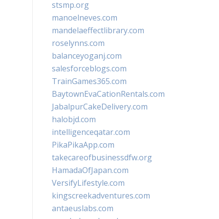
stsmp.org
manoelneves.com
mandelaeffectlibrary.com
roselynns.com
balanceyoganj.com
salesforceblogs.com
TrainGames365.com
BaytownEvaCationRentals.com
JabalpurCakeDelivery.com
halobjd.com
intelligenceqatar.com
PikaPikaApp.com
takecareofbusinessdfw.org
HamadaOfJapan.com
VersifyLifestyle.com
kingscreekadventures.com
antaeuslabs.com