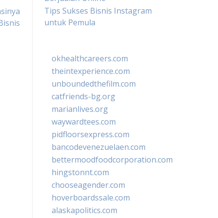
Tips Sukses Bisnis Instagram
asinya
untuk Pemula
Bisnis
okhealthcareers.com
theintexperience.com
unboundedthefilm.com
catfriends-bg.org
marianlives.org
waywardtees.com
pidfloorsexpress.com
bancodevenezuelaen.com
bettermoodfoodcorporation.com
hingstonnt.com
chooseagender.com
hoverboardssale.com
alaskapolitics.com