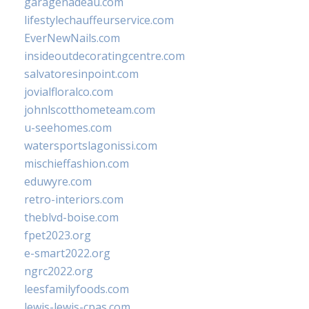
garagenadeau.com
lifestylechauffeurservice.com
EverNewNails.com
insideoutdecoratingcentre.com
salvatoresinpoint.com
jovialfloralco.com
johnlscotthometeam.com
u-seehomes.com
watersportslagonissi.com
mischieffashion.com
eduwyre.com
retro-interiors.com
theblvd-boise.com
fpet2023.org
e-smart2022.org
ngrc2022.org
leesfamilyfoods.com
lewis-lewis-cpas.com