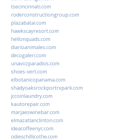
tsecincinnati.com
roderconstructiongroup.com
plazabatai.com
hawkscayresort.com
hellonquads.com
diarioanimales.com
decogaleri.com
unavozparadios.com
shoes-vert.com
elbotanicopanama.com
shadyoaksrockportrvpark.com
jccoinlaundry.com
kautorepair.com
marjaeswinebar.com
elmazatlanclinton.com
ideacoffeenyc.com
odieschillicothe.com