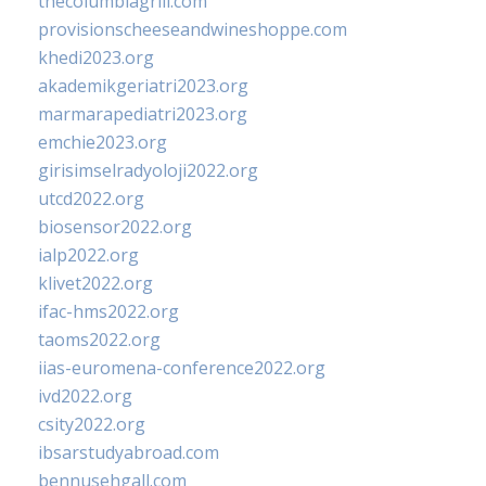
thecolumbiagrill.com
provisionscheeseandwineshoppe.com
khedi2023.org
akademikgeriatri2023.org
marmarapediatri2023.org
emchie2023.org
girisimselradyoloji2022.org
utcd2022.org
biosensor2022.org
ialp2022.org
klivet2022.org
ifac-hms2022.org
taoms2022.org
iias-euromena-conference2022.org
ivd2022.org
csity2022.org
ibsarstudyabroad.com
bennusehgall.com