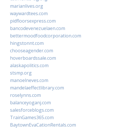
marianlives.org
waywardtees.com
pidfloorsexpress.com
bancodevenezuelaen.com
bettermoodfoodcorporation.com
hingstonnt.com
chooseagender.com
hoverboardssale.com
alaskapolitics.com
stsmp.org
manoelneves.com
mandelaeffectlibrary.com
roselynns.com
balanceyoganj.com
salesforceblogs.com
TrainGames365.com
BaytownEvaCationRentals.com