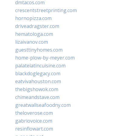
dmtacos.com
crescentstreetprinting.com
hornopizza.com
driveadragster.com
hematologa.com
lizaivanov.com
guesttinyhomes.com
home-plow-by-meyer.com
palatelatincuisine.com
blackdoglegacy.com
eatvivahouston.com
thebigshowok.com
chimeandstave.com
greatwallseafoodny.com
theloverose.com
gabriovoice.com
resinflowart.com