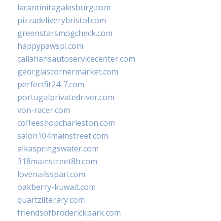
lacantinitagalesburg.com
pizzadeliverybristol.com
greenstarsmogcheck.com
happypawspl.com
callahansautoservicecenter.com
georgiascornermarket.com
perfectfit24-7.com
portugalprivatedriver.com
von-racer.com
coffeeshopcharleston.com
salon104mainstreet.com
alkaspringswater.com
318mainstreet8h.com
lovenailsspari.com
oakberry-kuwait.com
quartzliterary.com
friendsofbroderickpark.com