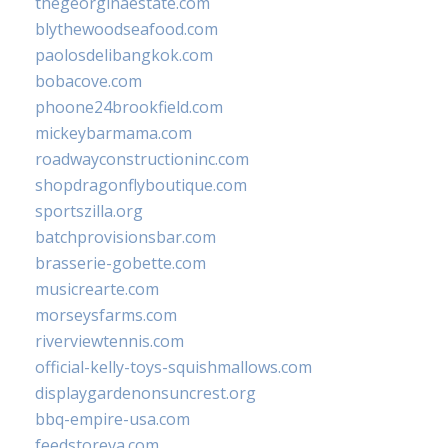
thegeorginaestate.com
blythewoodseafood.com
paolosdelibangkok.com
bobacove.com
phoone24brookfield.com
mickeybarmama.com
roadwayconstructioninc.com
shopdragonflyboutique.com
sportszilla.org
batchprovisionsbar.com
brasserie-gobette.com
musicrearte.com
morseysfarms.com
riverviewtennis.com
official-kelly-toys-squishmallows.com
displaygardenonsuncrest.org
bbq-empire-usa.com
feedstoreva.com