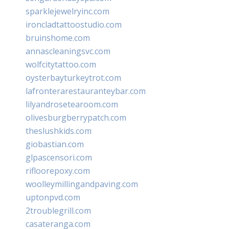
sparklejewelryinc.com
ironcladtattoostudio.com
bruinshome.com
annascleaningsvc.com
wolfcitytattoo.com
oysterbayturkeytrot.com
lafronterarestauranteybar.com
lilyandrosetearoom.com
olivesburgberrypatch.com
theslushkids.com
giobastian.com
glpascensori.com
rifloorepoxy.com
woolleymillingandpaving.com
uptonpvd.com
2troublegrill.com
casateranga.com