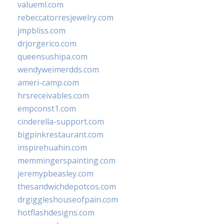
valueml.com
rebeccatorresjewelry.com
jmpbliss.com
drjorgerico.com
queensushipa.com
wendyweimerdds.com
ameri-camp.com
hrsreceivables.com
empconst1.com
cinderella-support.com
bigpinkrestaurant.com
inspirehuahin.com
memmingerspainting.com
jeremypbeasley.com
thesandwichdepotcos.com
drgiggleshouseofpain.com
hotflashdesigns.com