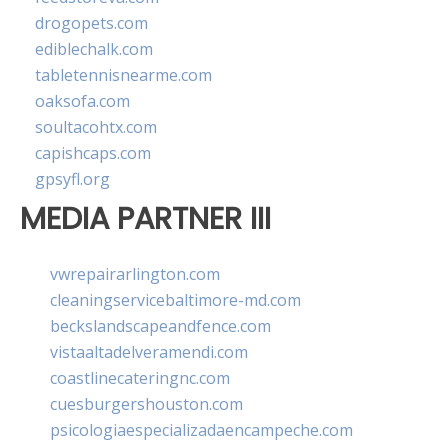
drogopets.com
ediblechalk.com
tabletennisnearme.com
oaksofa.com
soultacohtx.com
capishcaps.com
gpsyfl.org
MEDIA PARTNER III
vwrepairarlington.com
cleaningservicebaltimore-md.com
beckslandscapeandfence.com
vistaaltadelveramendi.com
coastlinecateringnc.com
cuesburgershouston.com
psicologiaespecializadaencampeche.com