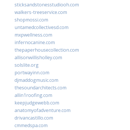
sticksandstonesstudiooh.com
walkers-treeservice.com
shopmossi.com
untamedcollectivesd.com
mxpwellness.com
infernocanine.com
thepaperhousecollection.com
allisonwillisholley.com
solslite.org
portwayinn.com
djmaddogmusic.com
thesoundarchitects.com
allin1roofing.com
keepjudgewebb.com
anatomyofadventure.com
drivancastillo.com
cmmedspa.com