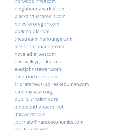
norwoodinnwi.com
neighboursmarket.com
blackanguscareers.com
bolesfororegon.com
bodega-ole.com
thestreamlinerlounge.com
mestrinorubanofc.com
novelatherton.com
nassvalleygardens.net
electjohnstewart.com
omptourtravels.com
tribratanews-polreskebumen.com
rsudbayuasih.org
publikjurnalistik.org
juneteenthapparel.net
italywarm.com
journaloffinanceeconomics.com
kvk-kumari.org