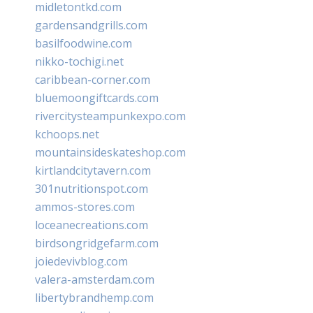
midletontkd.com
gardensandgrills.com
basilfoodwine.com
nikko-tochigi.net
caribbean-corner.com
bluemoongiftcards.com
rivercitysteampunkexpo.com
kchoops.net
mountainsideskateshop.com
kirtlandcitytavern.com
301nutritionspot.com
ammos-stores.com
loceanecreations.com
birdsongridgefarm.com
joiedevivblog.com
valera-amsterdam.com
libertybrandhemp.com