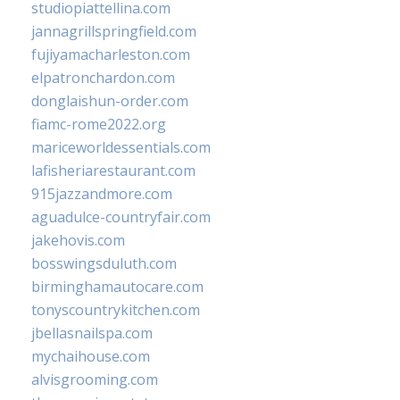
studiopiattellina.com
jannagrillspringfield.com
fujiyamacharleston.com
elpatronchardon.com
donglaishun-order.com
fiamc-rome2022.org
mariceworldessentials.com
lafisheriarestaurant.com
915jazzandmore.com
aguadulce-countryfair.com
jakehovis.com
bosswingsduluth.com
birminghamautocare.com
tonyscountrykitchen.com
jbellasnailspa.com
mychaihouse.com
alvisgrooming.com