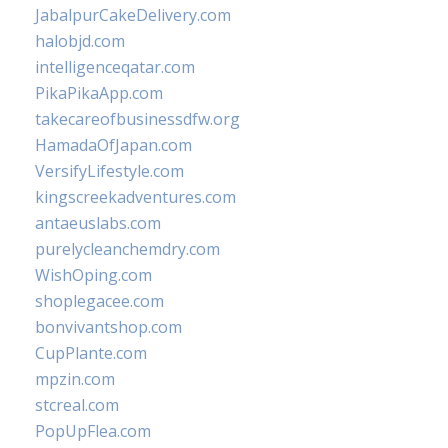
JabalpurCakeDelivery.com
halobjd.com
intelligenceqatar.com
PikaPikaApp.com
takecareofbusinessdfw.org
HamadaOfJapan.com
VersifyLifestyle.com
kingscreekadventures.com
antaeuslabs.com
purelycleanchemdry.com
WishOping.com
shoplegacee.com
bonvivantshop.com
CupPlante.com
mpzin.com
stcreal.com
PopUpFlea.com