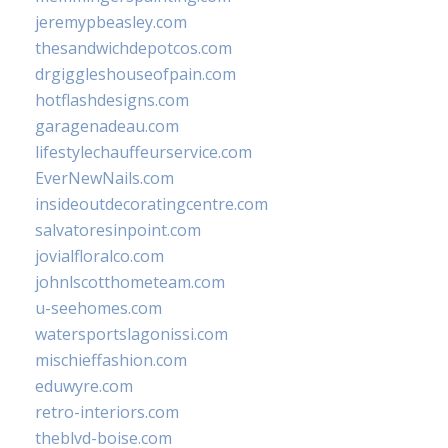
jeremypbeasley.com
thesandwichdepotcos.com
drgiggleshouseofpain.com
hotflashdesigns.com
garagenadeau.com
lifestylechauffeurservice.com
EverNewNails.com
insideoutdecoratingcentre.com
salvatoresinpoint.com
jovialfloralco.com
johnlscotthometeam.com
u-seehomes.com
watersportslagonissi.com
mischieffashion.com
eduwyre.com
retro-interiors.com
theblvd-boise.com