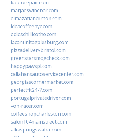
kautorepair.com
marjaeswinebar.com
elmazatlanclinton.com
ideacoffeenyc.com
odieschillicothe.com
lacantinitagalesburg.com
pizzadeliverybristol.com
greenstarsmogcheck.com
happypawspl.com
callahansautoservicecenter.com
georgiascornermarket.com
perfectfit24-7.com
portugalprivatedriver.com
von-racer.com
coffeeshopcharleston.com
salon104mainstreet.com
alkaspringswater.com