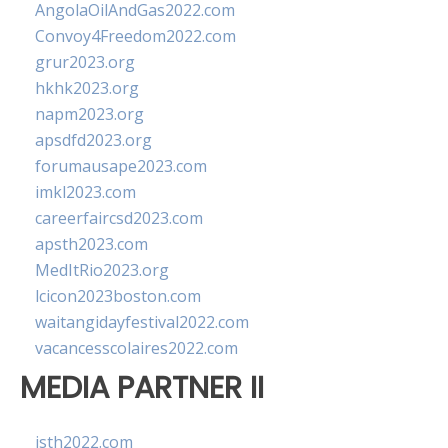
AngolaOilAndGas2022.com
Convoy4Freedom2022.com
grur2023.org
hkhk2023.org
napm2023.org
apsdfd2023.org
forumausape2023.com
imkl2023.com
careerfaircsd2023.com
apsth2023.com
MedItRio2023.org
lcicon2023boston.com
waitangidayfestival2022.com
vacancesscolaires2022.com
MEDIA PARTNER II
isth2022.com