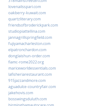
318mainstreet8h.com
lovenailsspari.com
oakberry-kuwait.com
quartzliterary.com
friendsofbroderickpark.com
studiopiattellina.com
jannagrillspringfield.com
fujiyamacharleston.com
elpatronchardon.com
donglaishun-order.com
fiamc-rome2022.org
mariceworldessentials.com
lafisheriarestaurant.com
915jazzandmore.com
aguadulce-countryfair.com
jakehovis.com
bosswingsduluth.com
birminghamautocare.com