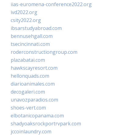
iias-euromena-conference2022.org
ivd2022.org
csity2022.org
ibsarstudyabroad.com
bennusehgall.com
tsecincinnati.com
roderconstructiongroup.com
plazabatai.com
hawkscayresort.com
hellonquads.com
diarioanimales.com
decogaleri.com
unavozparadios.com
shoes-vert.com
elbotanicopanama.com
shadyoaksrockportrvpark.com
jccoinlaundry.com