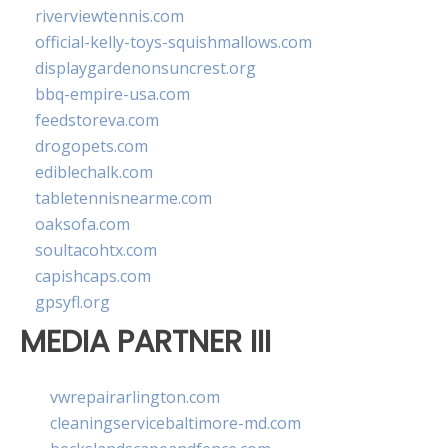
riverviewtennis.com
official-kelly-toys-squishmallows.com
displaygardenonsuncrest.org
bbq-empire-usa.com
feedstoreva.com
drogopets.com
ediblechalk.com
tabletennisnearme.com
oaksofa.com
soultacohtx.com
capishcaps.com
gpsyfl.org
MEDIA PARTNER III
vwrepairarlington.com
cleaningservicebaltimore-md.com