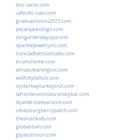
tios-tacos.com
cafecito-satx.com
graduacionviu2023.com
pecanjackstogo.com
zengardendayspa.com
sparklejewelryinc.com
ironcladtattoostudio.com
bruinshome.com
annascleaningsvc.com
wolfcitytattoo.com
oysterbayturkeytrot.com
lafronterarestauranteybar.com
lilyandrosetearoom.com
olivesburgberrypatch.com
theslushkids.com
giobastian.com
glpascensori.com