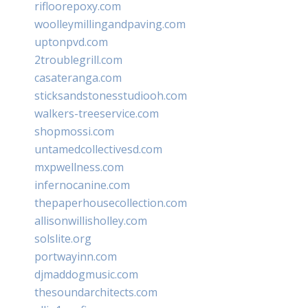
rifloorepoxy.com
woolleymillingandpaving.com
uptonpvd.com
2troublegrill.com
casateranga.com
sticksandstonesstudiooh.com
walkers-treeservice.com
shopmossi.com
untamedcollectivesd.com
mxpwellness.com
infernocanine.com
thepaperhousecollection.com
allisonwillisholley.com
solslite.org
portwayinn.com
djmaddogmusic.com
thesoundarchitects.com