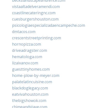
beckslandscapeandfence.com
vistaaltadelveramendi.com
coastlinecateringnc.com
cuesburgershouston.com
psicologiaespecializadaencampeche.com
dmtacos.com
crescentstreetprinting.com
hornopizza.com
driveadragster.com
hematologa.com
lizaivanov.com
guesttinyhomes.com
home-plow-by-meyer.com
palatelatincuisine.com
blackdoglegacy.com
eatvivahouston.com
thebigshowok.com
chimeandstave.com