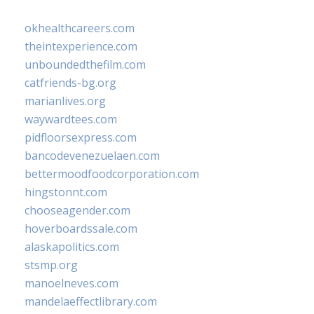
okhealthcareers.com
theintexperience.com
unboundedthefilm.com
catfriends-bg.org
marianlives.org
waywardtees.com
pidfloorsexpress.com
bancodevenezuelaen.com
bettermoodfoodcorporation.com
hingstonnt.com
chooseagender.com
hoverboardssale.com
alaskapolitics.com
stsmp.org
manoelneves.com
mandelaeffectlibrary.com