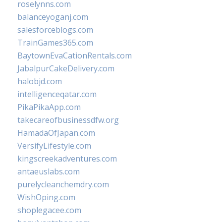
roselynns.com
balanceyoganj.com
salesforceblogs.com
TrainGames365.com
BaytownEvaCationRentals.com
JabalpurCakeDelivery.com
halobjd.com
intelligenceqatar.com
PikaPikaApp.com
takecareofbusinessdfw.org
HamadaOfJapan.com
VersifyLifestyle.com
kingscreekadventures.com
antaeuslabs.com
purelycleanchemdry.com
WishOping.com
shoplegacee.com