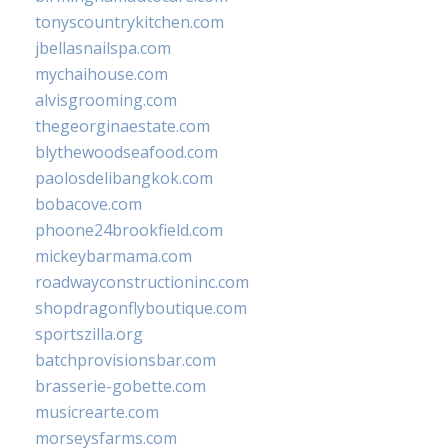
tonyscountrykitchen.com
jbellasnailspa.com
mychaihouse.com
alvisgrooming.com
thegeorginaestate.com
blythewoodseafood.com
paolosdelibangkok.com
bobacove.com
phoone24brookfield.com
mickeybarmama.com
roadwayconstructioninc.com
shopdragonflyboutique.com
sportszilla.org
batchprovisionsbar.com
brasserie-gobette.com
musicrearte.com
morseysfarms.com