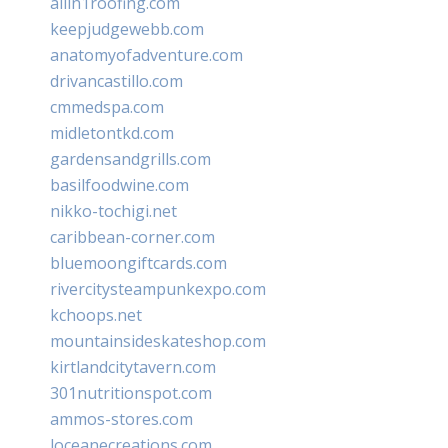
allin1roofing.com
keepjudgewebb.com
anatomyofadventure.com
drivancastillo.com
cmmedspa.com
midletontkd.com
gardensandgrills.com
basilfoodwine.com
nikko-tochigi.net
caribbean-corner.com
bluemoongiftcards.com
rivercitysteampunkexpo.com
kchoops.net
mountainsideskateshop.com
kirtlandcitytavern.com
301nutritionspot.com
ammos-stores.com
loceanecreations.com