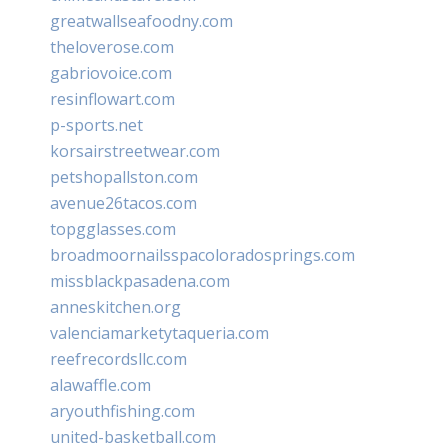
greatwallseafoodny.com
theloverose.com
gabriovoice.com
resinflowart.com
p-sports.net
korsairstreetwear.com
petshopallston.com
avenue26tacos.com
topgglasses.com
broadmoornailsspacoloradosprings.com
missblackpasadena.com
anneskitchen.org
valenciamarketytaqueria.com
reefrecordsllc.com
alawaffle.com
aryouthfishing.com
united-basketball.com