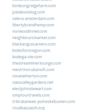
birdsongridgefarm.com
joiedevivblog.com
valera-amsterdam.com
libertybrandhemp.com
norwoodinnwi.com
neighboursmarket.com
blackanguscareers.com
bolesfororegon.com
bodega-ole.com
thestreamlinerlounge.com
mestrinorubanofc.com
novelatherton.com
nassvalleygardens.net
electjohnstewart.com
omptourtravels.com
tribratanews-polreskebumen.com
rsudbayuasih.org