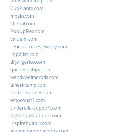
bonvivantshop.com
CupPlante.com
mpzin.com
stcreal.com
PopUpFlea.com
valueml.com
rebeccatorresjewelry.com
jmpbliss.com
drjorgerico.com
queensushipa.com
wendyweimerdds.com
ameri-camp.com
hrsreceivables.com
empconst1.com
cinderella-support.com
bigpinkrestaurant.com
inspirehuahin.com
memmingerspainting.com