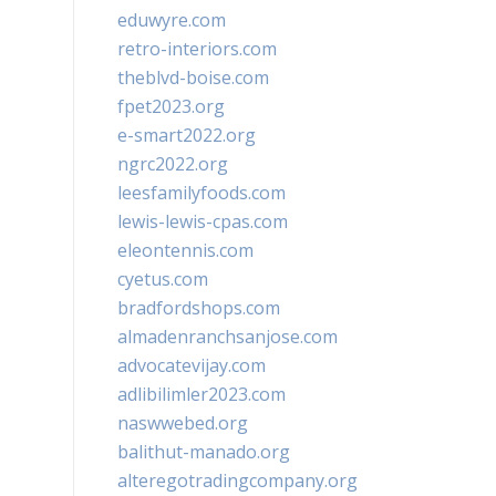
eduwyre.com
retro-interiors.com
theblvd-boise.com
fpet2023.org
e-smart2022.org
ngrc2022.org
leesfamilyfoods.com
lewis-lewis-cpas.com
eleontennis.com
cyetus.com
bradfordshops.com
almadenranchsanjose.com
advocatevijay.com
adlibilimler2023.com
naswwebed.org
balithut-manado.org
alteregotradingcompany.org