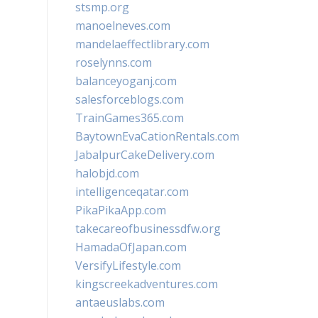
stsmp.org
manoelneves.com
mandelaeffectlibrary.com
roselynns.com
balanceyoganj.com
salesforceblogs.com
TrainGames365.com
BaytownEvaCationRentals.com
JabalpurCakeDelivery.com
halobjd.com
intelligenceqatar.com
PikaPikaApp.com
takecareofbusinessdfw.org
HamadaOfJapan.com
VersifyLifestyle.com
kingscreekadventures.com
antaeuslabs.com