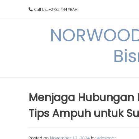
Skip
Call Us: +2782 444 YEAH
to
content
NORWOODI
Bi
Menjaga Hubungan P
Tips Ampuh untuk S
Posted on
November 12, 2024
by
adminnor