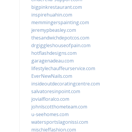
bigpinkrestaurant.com
inspirehuahin.com
memmingerspainting.com
jeremypbeasley.com
thesandwichdepotcos.com
drgiggleshouseofpain.com
hotflashdesigns.com
garagenadeau.com
lifestylechauffeurservice.com
EverNewNails.com
insideoutdecoratingcentre.com
salvatoresinpoint.com
jovialfloralco.com
johnlscotthometeam.com
u-seehomes.com
watersportslagonissi.com
mischieffashion.com