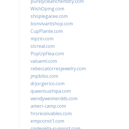
purelycleanchemdry.com
WishOping.com
shoplegacee.com
bonvivantshop.com
CupPlante.com
mpzin.com
stcreal.com
PopUpFlea.com
valueml.com
rebeccatorresjewelry.com
jmpbliss.com
drjorgerico.com
queensushipa.com
wendyweimerdds.com
ameri-camp.com
hrsreceivables.com
empconst1.com
cinderella-support.com