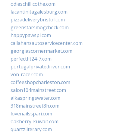
odieschillicothe.com
lacantinitagalesburg.com
pizzadeliverybristol.com
greenstarsmogcheck.com
happypawspl.com
callahansautoservicecenter.com
georgiascornermarket.com
perfectfit24-7.com
portugalprivatedriver.com
von-racer.com
coffeeshopcharleston.com
salon104mainstreet.com
alkaspringswater.com
318mainstreet8h.com
lovenailsspari.com
oakberry-kuwait.com
quartzliterary.com