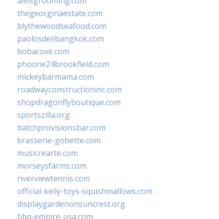
alvisgrooming.com
thegeorginaestate.com
blythewoodseafood.com
paolosdelibangkok.com
bobacove.com
phoone24brookfield.com
mickeybarmama.com
roadwayconstructioninc.com
shopdragonflyboutique.com
sportszilla.org
batchprovisionsbar.com
brasserie-gobette.com
musicrearte.com
morseysfarms.com
riverviewtennis.com
official-kelly-toys-squishmallows.com
displaygardenonsuncrest.org
bbq-empire-usa.com