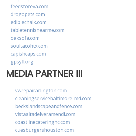
feedstoreva.com
drogopets.com
ediblechalk.com
tabletennisnearme.com
oaksofa.com
soultacohtx.com
capishcaps.com
gpsyfl.org
MEDIA PARTNER III
vwrepairarlington.com
cleaningservicebaltimore-md.com
beckslandscapeandfence.com
vistaaltadelveramendi.com
coastlinecateringnc.com
cuesburgershouston.com