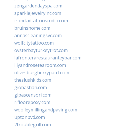
zengardendayspa.com
sparklejewelryinc.com
ironcladtattoostudio.com
bruinshome.com
annascleaningsvc.com
wolfcitytattoo.com
oysterbayturkeytrot.com
lafronterarestauranteybar.com
lilyandrosetearoom.com
olivesburgberrypatch.com
theslushkids.com
giobastian.com
glpascensori.com
rifloorepoxy.com
woolleymillingandpaving.com
uptonpvd.com
2troublegrill.com