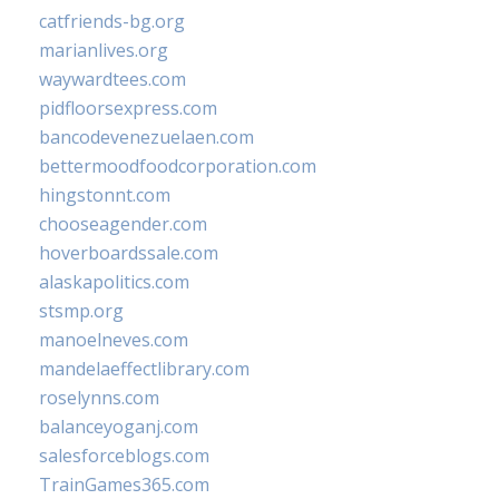
catfriends-bg.org
marianlives.org
waywardtees.com
pidfloorsexpress.com
bancodevenezuelaen.com
bettermoodfoodcorporation.com
hingstonnt.com
chooseagender.com
hoverboardssale.com
alaskapolitics.com
stsmp.org
manoelneves.com
mandelaeffectlibrary.com
roselynns.com
balanceyoganj.com
salesforceblogs.com
TrainGames365.com