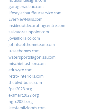
hotflashdesigns.com
garagenadeau.com
lifestylechauffeurservice.com
EverNewNails.com
insideoutdecoratingcentre.com
salvatoresinpoint.com
jovialfloralco.com
johnlscotthometeam.com
u-seehomes.com
watersportslagonissi.com
mischieffashion.com
eduwyre.com
retro-interiors.com
theblvd-boise.com
fpet2023.org
e-smart2022.org
ngrc2022.org
leesfamilyfoods.com