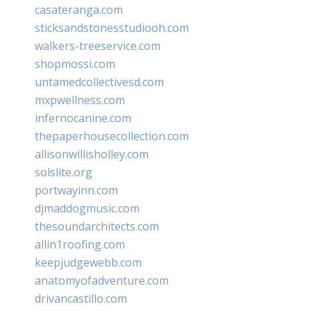
casateranga.com
sticksandstonesstudiooh.com
walkers-treeservice.com
shopmossi.com
untamedcollectivesd.com
mxpwellness.com
infernocanine.com
thepaperhousecollection.com
allisonwillisholley.com
solslite.org
portwayinn.com
djmaddogmusic.com
thesoundarchitects.com
allin1roofing.com
keepjudgewebb.com
anatomyofadventure.com
drivancastillo.com