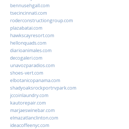
bennusehgall.com
tsecincinnati.com
roderconstructiongroup.com
plazabatai.com
hawkscayresort.com
hellonquads.com
diarioanimales.com
decogaleri.com
unavozparadios.com
shoes-vert.com
elbotanicopanama.com
shadyoaksrockportrvpark.com
jccoinlaundry.com
kautorepair.com
marjaeswinebar.com
elmazatlanclinton.com
ideacoffeenyc.com