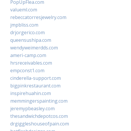
PopUpFlea.com
valueml.com
rebeccatorresjewelry.com
jmpbliss.com
drjorgerico.com
queensushipa.com
wendyweimerdds.com
ameri-camp.com
hrsreceivables.com
empconst1.com
cinderella-support.com
bigpinkrestaurant.com
inspirehuahin.com
memmingerspainting.com
jeremypbeasley.com
thesandwichdepotcos.com
drgiggleshouseofpain.com