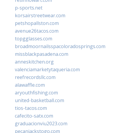
p-sports.net
korsairstreetwear.com
petshopallston.com
avenue26tacos.com
topgglasses.com
broadmoornailsspacoloradosprings.com
missblackpasadena.com
anneskitchen.org
valenciamarketytaqueria.com
reefrecordsllc.com
alawaffle.com
aryouthfishing.com
united-basketball.com
tios-tacos.com
cafecito-satx.com
graduacionviu2023.com
pecanjackstogo.com