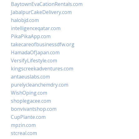
BaytownEvaCationRentals.com
JabalpurCakeDelivery.com
halobjd.com
intelligenceqatar.com
PikaPikaApp.com
takecareofbusinessdfw.org
HamadaOfJapan.com
VersifyLifestyle.com
kingscreekadventures.com
antaeuslabs.com
purelycleanchemdry.com
WishOping.com
shoplegacee.com
bonvivantshop.com
CupPlante.com
mpzin.com
stcreal.com