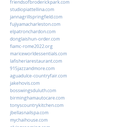
friendsofbroderickpark.com
studiopiattellina.com
jannagrillspringfield.com
fujiyamacharleston.com
elpatronchardon.com
donglaishun-order.com
fiamc-rome2022.org
mariceworldessentials.com
lafisheriarestaurant.com
915jazzandmore.com
aguadulce-countryfair.com
jakehovis.com
bosswingsduluth.com
birminghamautocare.com
tonyscountrykitchen.com
jbellasnailspa.com
mychaihouse.com