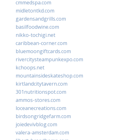
cmmedspa.com
midletontkd.com
gardensandgrills.com
basilfoodwine.com
nikko-tochigi.net
caribbean-corner.com
bluemoongiftcards.com
rivercitysteampunkexpo.com
kchoops.net
mountainsideskateshop.com
kirtlandcitytavern.com
301nutritionspot.com
ammos-stores.com
loceanecreations.com
birdsongridgefarm.com
joiedevivblog.com
valera-amsterdam.com