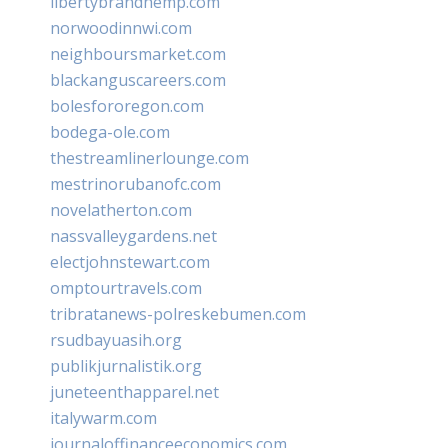
libertybrandhemp.com
norwoodinnwi.com
neighboursmarket.com
blackanguscareers.com
bolesfororegon.com
bodega-ole.com
thestreamlinerlounge.com
mestrinorubanofc.com
novelatherton.com
nassvalleygardens.net
electjohnstewart.com
omptourtravels.com
tribratanews-polreskebumen.com
rsudbayuasih.org
publikjurnalistik.org
juneteenthapparel.net
italywarm.com
journaloffinanceeconomics.com