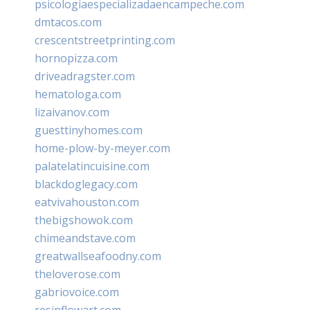
psicologiaespecializadaencampeche.com
dmtacos.com
crescentstreetprinting.com
hornopizza.com
driveadragster.com
hematologa.com
lizaivanov.com
guesttinyhomes.com
home-plow-by-meyer.com
palatelatincuisine.com
blackdoglegacy.com
eatvivahouston.com
thebigshowok.com
chimeandstave.com
greatwallseafoodny.com
theloverose.com
gabriovoice.com
resinflowart.com