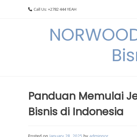
Skip
Call Us: +2782 444 YEAH
to
content
NORWOODI
Bi
Panduan Memulai Jen
Bisnis di Indonesia
Posted on
January 28, 2025
by
adminnor