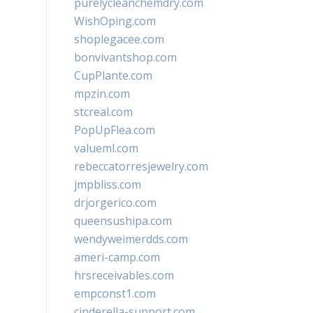
purelycleanchemdry.com
WishOping.com
shoplegacee.com
bonvivantshop.com
CupPlante.com
mpzin.com
stcreal.com
PopUpFlea.com
valueml.com
rebeccatorresjewelry.com
jmpbliss.com
drjorgerico.com
queensushipa.com
wendyweimerdds.com
ameri-camp.com
hrsreceivables.com
empconst1.com
cinderella-support.com