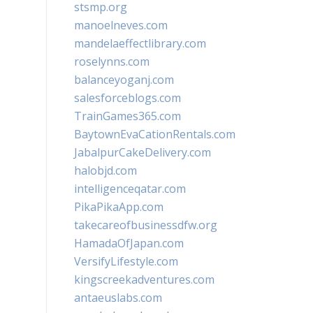
stsmp.org
manoelneves.com
mandelaeffectlibrary.com
roselynns.com
balanceyoganj.com
salesforceblogs.com
TrainGames365.com
BaytownEvaCationRentals.com
JabalpurCakeDelivery.com
halobjd.com
intelligenceqatar.com
PikaPikaApp.com
takecareofbusinessdfw.org
HamadaOfJapan.com
VersifyLifestyle.com
kingscreekadventures.com
antaeuslabs.com