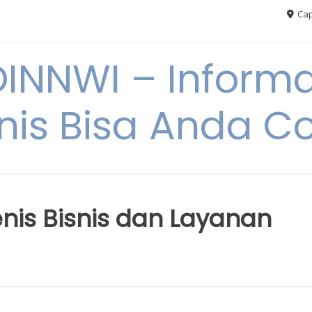
Cap
NNWI – Informas
snis Bisa Anda C
is Bisnis dan Layanan