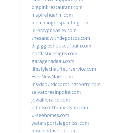
bigpinkrestaurant.com
inspirehuahin.com
memmingerspainting.com
jeremypbeasley.com
thesandwichdepotcos.com
drgiggleshouseofpain.com
hotflashdesigns.com
garagenadeau.com
lifestylechauffeurservice.com
EverNewNails.com
insideoutdecoratingcentre.com
salvatoresinpoint.com
jovialfloralco.com
johnlscotthometeam.com
u-seehomes.com
watersportslagonissi.com
mischieffashion.com