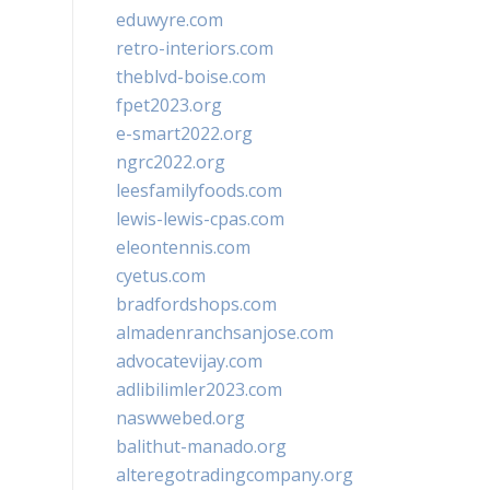
eduwyre.com
retro-interiors.com
theblvd-boise.com
fpet2023.org
e-smart2022.org
ngrc2022.org
leesfamilyfoods.com
lewis-lewis-cpas.com
eleontennis.com
cyetus.com
bradfordshops.com
almadenranchsanjose.com
advocatevijay.com
adlibilimler2023.com
naswwebed.org
balithut-manado.org
alteregotradingcompany.org