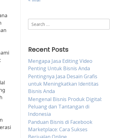
ana
Search
n
for:
nan
Recent Posts
hami
t
Mengapa Jasa Editing Video
Penting Untuk Bisnis Anda
Pentingnya Jasa Desain Grafis
dal
untuk Meningkatkan Identitas
ing
Bisnis Anda
h
Mengenal Bisnis Produk Digital:
Peluang dan Tantangan di
Indonesia
an
Panduan Bisnis di Facebook
erasi
Marketplace: Cara Sukses
Berjualan Online