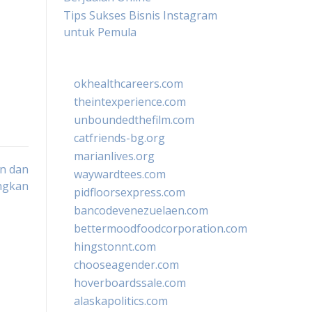
Tips Sukses Bisnis Instagram
untuk Pemula
okhealthcareers.com
theintexperience.com
unboundedthefilm.com
catfriends-bg.org
marianlives.org
en dan
waywardtees.com
ngkan
pidfloorsexpress.com
bancodevenezuelaen.com
bettermoodfoodcorporation.com
hingstonnt.com
chooseagender.com
hoverboardssale.com
alaskapolitics.com