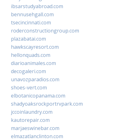
ibsarstudyabroad.com
bennusehgall.com
tsecincinnati.com
roderconstructiongroup.com
plazabatai.com
hawkscayresort.com
hellonquads.com
diarioanimales.com
decogaleri.com
unavozparadios.com
shoes-vert.com
elbotanicopanama.com
shadyoaksrockportrvpark.com
jccoinlaundry.com
kautorepair.com
marjaeswinebar.com
elmazatlanclinton.com