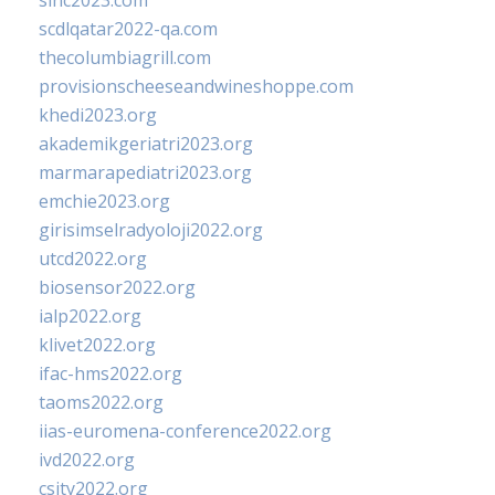
sinc2023.com
scdlqatar2022-qa.com
thecolumbiagrill.com
provisionscheeseandwineshoppe.com
khedi2023.org
akademikgeriatri2023.org
marmarapediatri2023.org
emchie2023.org
girisimselradyoloji2022.org
utcd2022.org
biosensor2022.org
ialp2022.org
klivet2022.org
ifac-hms2022.org
taoms2022.org
iias-euromena-conference2022.org
ivd2022.org
csity2022.org