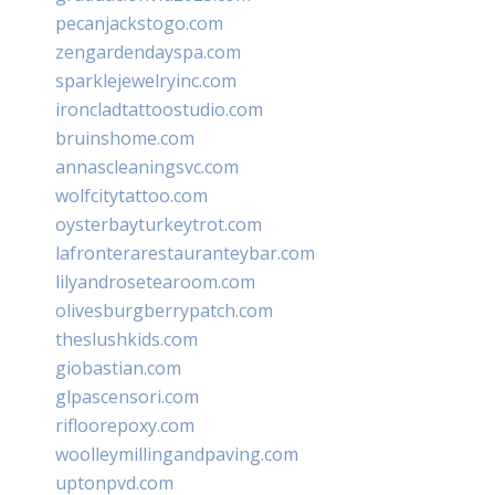
pecanjackstogo.com
zengardendayspa.com
sparklejewelryinc.com
ironcladtattoostudio.com
bruinshome.com
annascleaningsvc.com
wolfcitytattoo.com
oysterbayturkeytrot.com
lafronterarestauranteybar.com
lilyandrosetearoom.com
olivesburgberrypatch.com
theslushkids.com
giobastian.com
glpascensori.com
rifloorepoxy.com
woolleymillingandpaving.com
uptonpvd.com