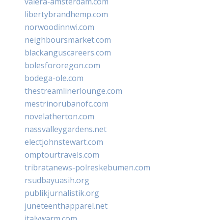
valera-amsterdam.com
libertybrandhemp.com
norwoodinnwi.com
neighboursmarket.com
blackanguscareers.com
bolesfororegon.com
bodega-ole.com
thestreamlinerlounge.com
mestrinorubanofc.com
novelatherton.com
nassvalleygardens.net
electjohnstewart.com
omptourtravels.com
tribratanews-polreskebumen.com
rsudbayuasih.org
publikjurnalistik.org
juneteenthapparel.net
italywarm.com