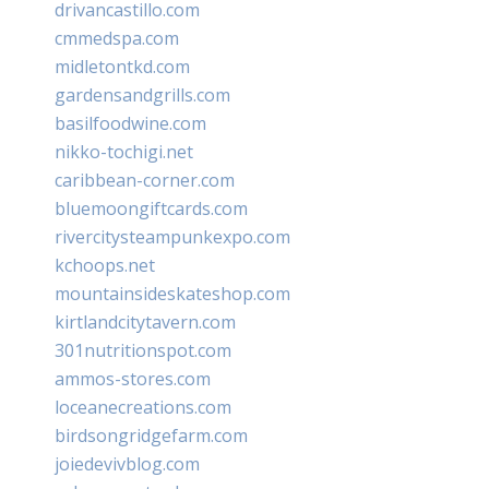
drivancastillo.com
cmmedspa.com
midletontkd.com
gardensandgrills.com
basilfoodwine.com
nikko-tochigi.net
caribbean-corner.com
bluemoongiftcards.com
rivercitysteampunkexpo.com
kchoops.net
mountainsideskateshop.com
kirtlandcitytavern.com
301nutritionspot.com
ammos-stores.com
loceanecreations.com
birdsongridgefarm.com
joiedevivblog.com