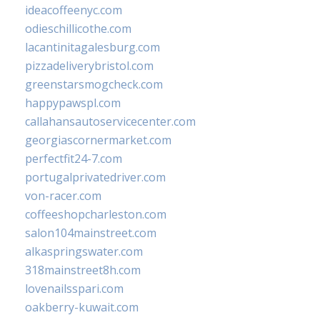
ideacoffeenyc.com
odieschillicothe.com
lacantinitagalesburg.com
pizzadeliverybristol.com
greenstarsmogcheck.com
happypawspl.com
callahansautoservicecenter.com
georgiascornermarket.com
perfectfit24-7.com
portugalprivatedriver.com
von-racer.com
coffeeshopcharleston.com
salon104mainstreet.com
alkaspringswater.com
318mainstreet8h.com
lovenailsspari.com
oakberry-kuwait.com