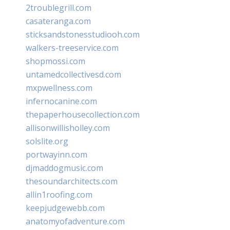
2troublegrill.com
casateranga.com
sticksandstonesstudiooh.com
walkers-treeservice.com
shopmossi.com
untamedcollectivesd.com
mxpwellness.com
infernocanine.com
thepaperhousecollection.com
allisonwillisholley.com
solslite.org
portwayinn.com
djmaddogmusic.com
thesoundarchitects.com
allin1roofing.com
keepjudgewebb.com
anatomyofadventure.com