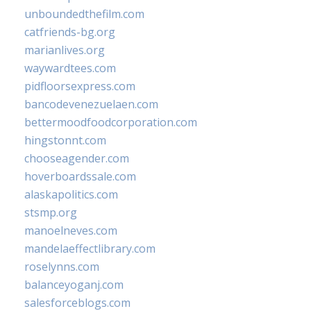
unboundedthefilm.com
catfriends-bg.org
marianlives.org
waywardtees.com
pidfloorsexpress.com
bancodevenezuelaen.com
bettermoodfoodcorporation.com
hingstonnt.com
chooseagender.com
hoverboardssale.com
alaskapolitics.com
stsmp.org
manoelneves.com
mandelaeffectlibrary.com
roselynns.com
balanceyoganj.com
salesforceblogs.com