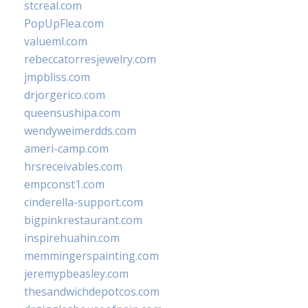
stcreal.com
PopUpFlea.com
valueml.com
rebeccatorresjewelry.com
jmpbliss.com
drjorgerico.com
queensushipa.com
wendyweimerdds.com
ameri-camp.com
hrsreceivables.com
empconst1.com
cinderella-support.com
bigpinkrestaurant.com
inspirehuahin.com
memmingerspainting.com
jeremypbeasley.com
thesandwichdepotcos.com