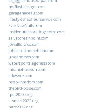
drgiggleshouseofpain.com
hotflashdesigns.com
garagenadeau.com
lifestylechauffeurservice.com
EverNewNails.com
insideoutdecoratingcentre.com
salvatoresinpoint.com
jovialfloralco.com
johnlscotthometeam.com
u-seehomes.com
watersportslagonissi.com
mischieffashion.com
eduwyre.com
retro-interiors.com
theblvd-boise.com
fpet2023.org
e-smart2022.org
ngrc2022.org