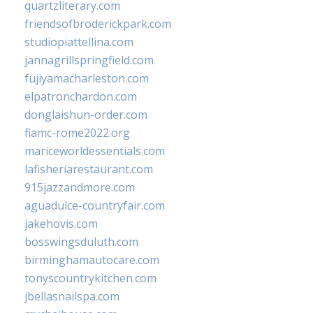
quartzliterary.com
friendsofbroderickpark.com
studiopiattellina.com
jannagrillspringfield.com
fujiyamacharleston.com
elpatronchardon.com
donglaishun-order.com
fiamc-rome2022.org
mariceworldessentials.com
lafisheriarestaurant.com
915jazzandmore.com
aguadulce-countryfair.com
jakehovis.com
bosswingsduluth.com
birminghamautocare.com
tonyscountrykitchen.com
jbellasnailspa.com