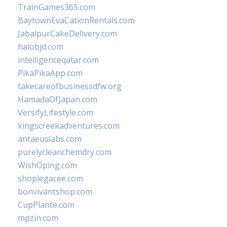
TrainGames365.com
BaytownEvaCationRentals.com
JabalpurCakeDelivery.com
halobjd.com
intelligenceqatar.com
PikaPikaApp.com
takecareofbusinessdfw.org
HamadaOfJapan.com
VersifyLifestyle.com
kingscreekadventures.com
antaeuslabs.com
purelycleanchemdry.com
WishOping.com
shoplegacee.com
bonvivantshop.com
CupPlante.com
mpzin.com