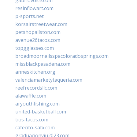
gabriovoice.com
resinflowart.com
p-sports.net
korsairstreetwear.com
petshopallston.com
avenue26tacos.com
topgglasses.com
broadmoornailsspacoloradosprings.com
missblackpasadena.com
anneskitchen.org
valenciamarketytaqueria.com
reefrecordsllc.com
alawaffle.com
aryouthfishing.com
united-basketball.com
tios-tacos.com
cafecito-satx.com
graduacionviu2023.com