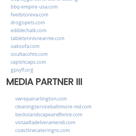
bbq-empire-usa.com
feedstoreva.com
drogopets.com
ediblechalk.com
tabletennisnearme.com
oaksofa.com
soultacohtx.com
capishcaps.com
gpsyfl.org
MEDIA PARTNER III
vwrepairarlington.com
cleaningservicebaltimore-md.com
beckslandscapeandfence.com
vistaaltadelveramendi.com
coastlinecateringnc.com