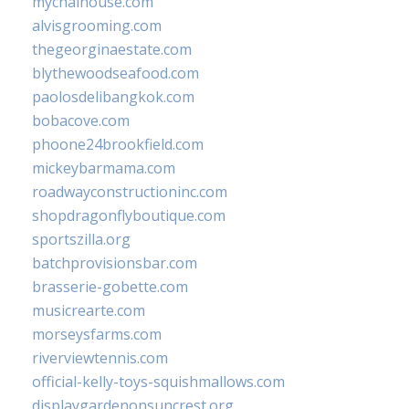
mychaihouse.com
alvisgrooming.com
thegeorginaestate.com
blythewoodseafood.com
paolosdelibangkok.com
bobacove.com
phoone24brookfield.com
mickeybarmama.com
roadwayconstructioninc.com
shopdragonflyboutique.com
sportszilla.org
batchprovisionsbar.com
brasserie-gobette.com
musicrearte.com
morseysfarms.com
riverviewtennis.com
official-kelly-toys-squishmallows.com
displaygardenonsuncrest.org