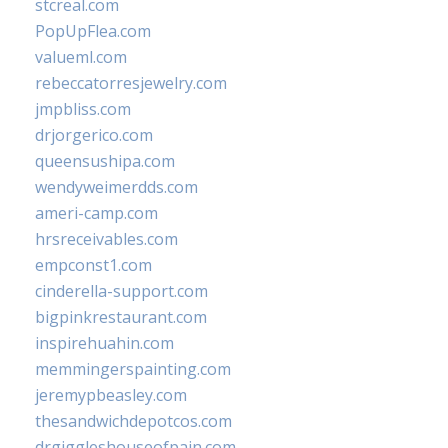
stcreal.com
PopUpFlea.com
valueml.com
rebeccatorresjewelry.com
jmpbliss.com
drjorgerico.com
queensushipa.com
wendyweimerdds.com
ameri-camp.com
hrsreceivables.com
empconst1.com
cinderella-support.com
bigpinkrestaurant.com
inspirehuahin.com
memmingerspainting.com
jeremypbeasley.com
thesandwichdepotcos.com
drgiggleshouseofpain.com