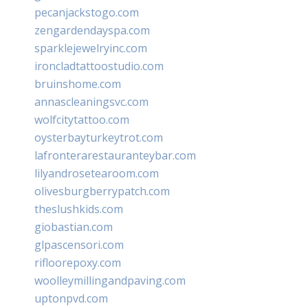
pecanjackstogo.com
zengardendayspa.com
sparklejewelryinc.com
ironcladtattoostudio.com
bruinshome.com
annascleaningsvc.com
wolfcitytattoo.com
oysterbayturkeytrot.com
lafronterarestauranteybar.com
lilyandrosetearoom.com
olivesburgberrypatch.com
theslushkids.com
giobastian.com
glpascensori.com
rifloorepoxy.com
woolleymillingandpaving.com
uptonpvd.com