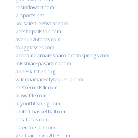
resinflowart.com
p-sports.net
korsairstreetwear.com
petshopallston.com
avenue26tacos.com
topgglasses.com
broadmoornailsspacoloradosprings.com
missblackpasadena.com
anneskitchen.org
valenciamarketytaqueria.com
reefrecordsllc.com
alawaffle.com
aryouthfishing.com
united-basketball.com
tios-tacos.com
cafecito-satx.com
graduacionviu2023.com