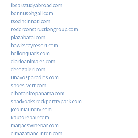
ibsarstudyabroad.com
bennusehgall.com
tsecincinnati.com
roderconstructiongroup.com
plazabatai.com
hawkscayresort.com
hellonquads.com
diarioanimales.com
decogaleri.com
unavozparadios.com
shoes-vert.com
elbotanicopanama.com
shadyoaksrockportrvpark.com
jccoinlaundry.com
kautorepair.com
marjaeswinebar.com
elmazatlanclinton.com