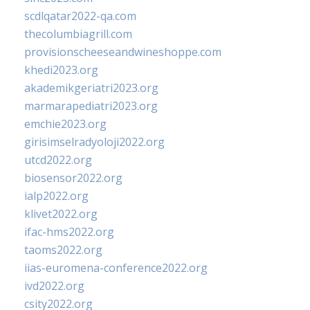
scdlqatar2022-qa.com
thecolumbiagrill.com
provisionscheeseandwineshoppe.com
khedi2023.org
akademikgeriatri2023.org
marmarapediatri2023.org
emchie2023.org
girisimselradyoloji2022.org
utcd2022.org
biosensor2022.org
ialp2022.org
klivet2022.org
ifac-hms2022.org
taoms2022.org
iias-euromena-conference2022.org
ivd2022.org
csity2022.org