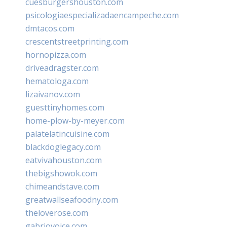
cuesburgershouston.com
psicologiaespecializadaencampeche.com
dmtacos.com
crescentstreetprinting.com
hornopizza.com
driveadragster.com
hematologa.com
lizaivanov.com
guesttinyhomes.com
home-plow-by-meyer.com
palatelatincuisine.com
blackdoglegacy.com
eatvivahouston.com
thebigshowok.com
chimeandstave.com
greatwallseafoodny.com
theloverose.com
gabriovoice.com