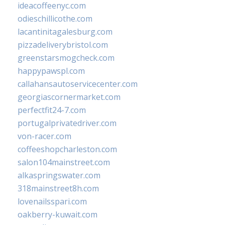
ideacoffeenyc.com
odieschillicothe.com
lacantinitagalesburg.com
pizzadeliverybristol.com
greenstarsmogcheck.com
happypawspl.com
callahansautoservicecenter.com
georgiascornermarket.com
perfectfit24-7.com
portugalprivatedriver.com
von-racer.com
coffeeshopcharleston.com
salon104mainstreet.com
alkaspringswater.com
318mainstreet8h.com
lovenailsspari.com
oakberry-kuwait.com