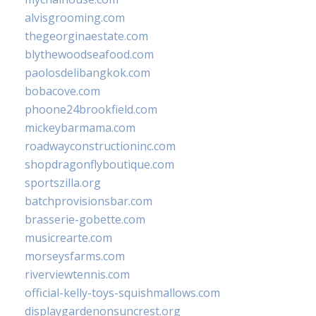
alvisgrooming.com
thegeorginaestate.com
blythewoodseafood.com
paolosdelibangkok.com
bobacove.com
phoone24brookfield.com
mickeybarmama.com
roadwayconstructioninc.com
shopdragonflyboutique.com
sportszilla.org
batchprovisionsbar.com
brasserie-gobette.com
musicrearte.com
morseysfarms.com
riverviewtennis.com
official-kelly-toys-squishmallows.com
displaygardenonsuncrest.org