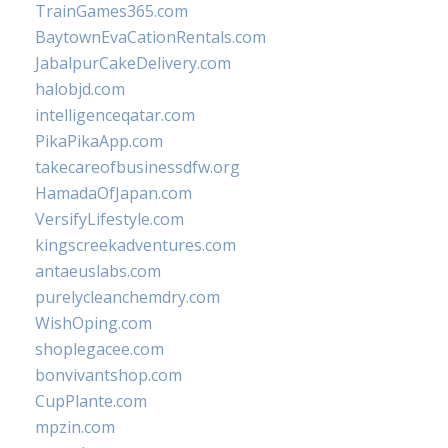
TrainGames365.com
BaytownEvaCationRentals.com
JabalpurCakeDelivery.com
halobjd.com
intelligenceqatar.com
PikaPikaApp.com
takecareofbusinessdfw.org
HamadaOfJapan.com
VersifyLifestyle.com
kingscreekadventures.com
antaeuslabs.com
purelycleanchemdry.com
WishOping.com
shoplegacee.com
bonvivantshop.com
CupPlante.com
mpzin.com