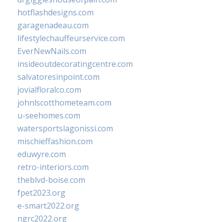
hotflashdesigns.com
garagenadeau.com
lifestylechauffeurservice.com
EverNewNails.com
insideoutdecoratingcentre.com
salvatoresinpoint.com
jovialfloralco.com
johnlscotthometeam.com
u-seehomes.com
watersportslagonissi.com
mischieffashion.com
eduwyre.com
retro-interiors.com
theblvd-boise.com
fpet2023.org
e-smart2022.org
ngrc2022.org