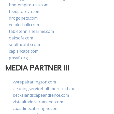
bbq-empire-usa.com
feedstoreva.com
drogopets.com
ediblechalk.com
tabletennisnearme.com
oaksofa.com
soultacohtx.com
capishcaps.com
gpsyfl.org
MEDIA PARTNER III
vwrepairarlington.com
cleaningservicebaltimore-md.com
beckslandscapeandfence.com
vistaaltadelveramendi.com
coastlinecateringnc.com