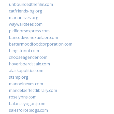
unboundedthefilm.com
catfriends-bg.org
marianlives.org
waywardtees.com
pidfloorsexpress.com
bancodevenezuelaen.com
bettermoodfoodcorporation.com
hingstonnt.com
chooseagender.com
hoverboardssale.com
alaskapolitics.com
stsmp.org
manoelneves.com
mandelaeffectlibrary.com
roselynns.com
balanceyoganj.com
salesforceblogs.com