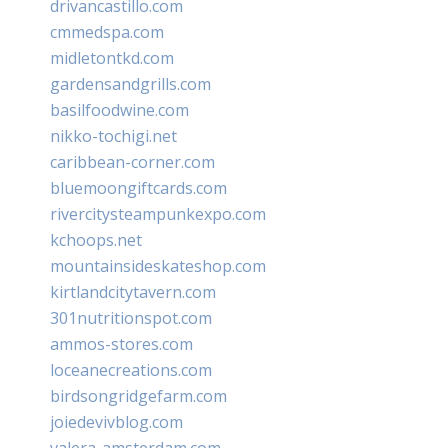
drivancastillo.com
cmmedspa.com
midletontkd.com
gardensandgrills.com
basilfoodwine.com
nikko-tochigi.net
caribbean-corner.com
bluemoongiftcards.com
rivercitysteampunkexpo.com
kchoops.net
mountainsideskateshop.com
kirtlandcitytavern.com
301nutritionspot.com
ammos-stores.com
loceanecreations.com
birdsongridgefarm.com
joiedevivblog.com
valera-amsterdam.com