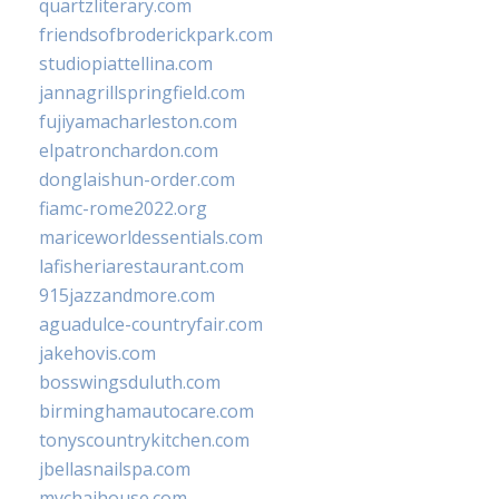
quartzliterary.com
friendsofbroderickpark.com
studiopiattellina.com
jannagrillspringfield.com
fujiyamacharleston.com
elpatronchardon.com
donglaishun-order.com
fiamc-rome2022.org
mariceworldessentials.com
lafisheriarestaurant.com
915jazzandmore.com
aguadulce-countryfair.com
jakehovis.com
bosswingsduluth.com
birminghamautocare.com
tonyscountrykitchen.com
jbellasnailspa.com
mychaihouse.com