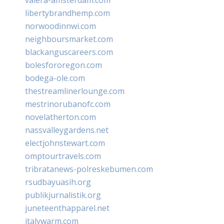
libertybrandhemp.com
norwoodinnwi.com
neighboursmarket.com
blackanguscareers.com
bolesfororegon.com
bodega-ole.com
thestreamlinerlounge.com
mestrinorubanofc.com
novelatherton.com
nassvalleygardens.net
electjohnstewart.com
omptourtravels.com
tribratanews-polreskebumen.com
rsudbayuasih.org
publikjurnalistik.org
juneteenthapparel.net
italywarm.com