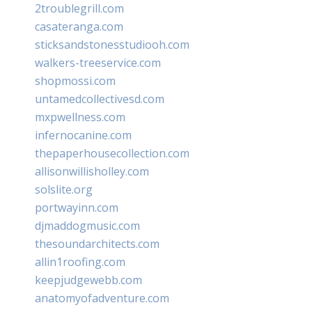
2troublegrill.com
casateranga.com
sticksandstonesstudiooh.com
walkers-treeservice.com
shopmossi.com
untamedcollectivesd.com
mxpwellness.com
infernocanine.com
thepaperhousecollection.com
allisonwillisholley.com
solslite.org
portwayinn.com
djmaddogmusic.com
thesoundarchitects.com
allin1roofing.com
keepjudgewebb.com
anatomyofadventure.com