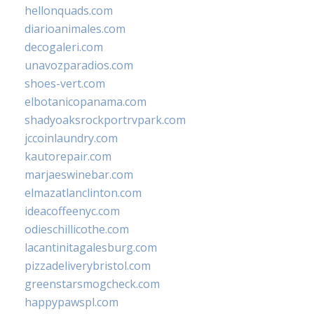
hellonquads.com
diarioanimales.com
decogaleri.com
unavozparadios.com
shoes-vert.com
elbotanicopanama.com
shadyoaksrockportrvpark.com
jccoinlaundry.com
kautorepair.com
marjaeswinebar.com
elmazatlanclinton.com
ideacoffeenyc.com
odieschillicothe.com
lacantinitagalesburg.com
pizzadeliverybristol.com
greenstarsmogcheck.com
happypawspl.com