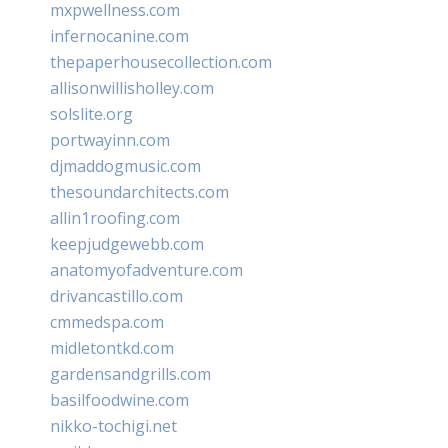
mxpwellness.com
infernocanine.com
thepaperhousecollection.com
allisonwillisholley.com
solslite.org
portwayinn.com
djmaddogmusic.com
thesoundarchitects.com
allin1roofing.com
keepjudgewebb.com
anatomyofadventure.com
drivancastillo.com
cmmedspa.com
midletontkd.com
gardensandgrills.com
basilfoodwine.com
nikko-tochigi.net