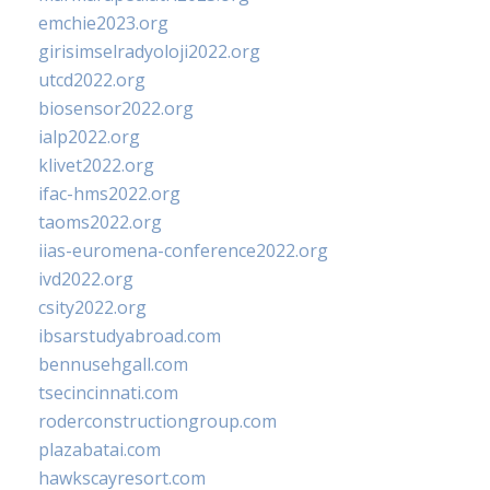
emchie2023.org
girisimselradyoloji2022.org
utcd2022.org
biosensor2022.org
ialp2022.org
klivet2022.org
ifac-hms2022.org
taoms2022.org
iias-euromena-conference2022.org
ivd2022.org
csity2022.org
ibsarstudyabroad.com
bennusehgall.com
tsecincinnati.com
roderconstructiongroup.com
plazabatai.com
hawkscayresort.com