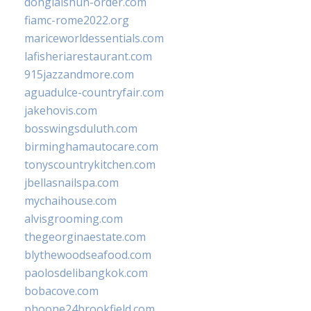
donglaishun-order.com
fiamc-rome2022.org
mariceworldessentials.com
lafisheriarestaurant.com
915jazzandmore.com
aguadulce-countryfair.com
jakehovis.com
bosswingsduluth.com
birminghamautocare.com
tonyscountrykitchen.com
jbellasnailspa.com
mychaihouse.com
alvisgrooming.com
thegeorginaestate.com
blythewoodseafood.com
paolosdelibangkok.com
bobacove.com
phoone24brookfield.com