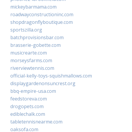
mickeybarmama.com
roadwayconstructioninc.com
shopdragonflyboutique.com
sportszilla.org
batchprovisionsbar.com
brasserie-gobette.com
musicrearte.com
morseysfarms.com
riverviewtennis.com
official-kelly-toys-squishmallows.com
displaygardenonsuncrest.org
bbq-empire-usa.com
feedstoreva.com
drogopets.com
ediblechalk.com
tabletennisnearme.com
oaksofa.com