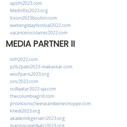
apsth2023.com
MedItRio2023.org
lcicon2023boston.com
waitangidayfestival2022.com
vacancesscolaires2022.com
MEDIA PARTNER II
isth2022.com
p2b2pabi2023-makassar.com
wocfparis2023.org
sinc2023.com
scdlqatar2022-qa.com
thecolumbiagrill.com
provisionscheeseandwineshoppe.com
khedi2023.org
akademikgeriatri2023.org
marmarapediatri2023.org