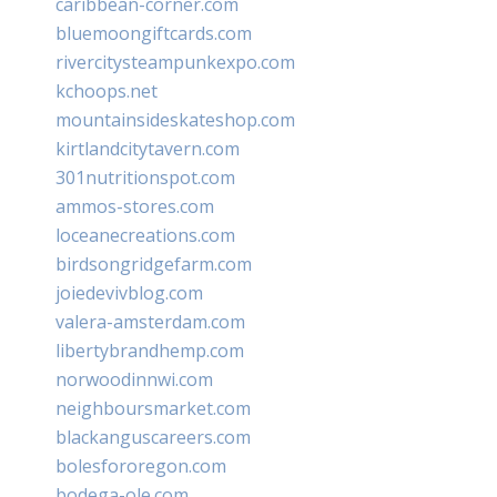
caribbean-corner.com
bluemoongiftcards.com
rivercitysteampunkexpo.com
kchoops.net
mountainsideskateshop.com
kirtlandcitytavern.com
301nutritionspot.com
ammos-stores.com
loceanecreations.com
birdsongridgefarm.com
joiedevivblog.com
valera-amsterdam.com
libertybrandhemp.com
norwoodinnwi.com
neighboursmarket.com
blackanguscareers.com
bolesfororegon.com
bodega-ole.com