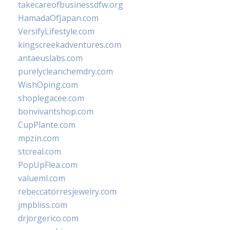
takecareofbusinessdfw.org
HamadaOfJapan.com
VersifyLifestyle.com
kingscreekadventures.com
antaeuslabs.com
purelycleanchemdry.com
WishOping.com
shoplegacee.com
bonvivantshop.com
CupPlante.com
mpzin.com
stcreal.com
PopUpFlea.com
valueml.com
rebeccatorresjewelry.com
jmpbliss.com
drjorgerico.com