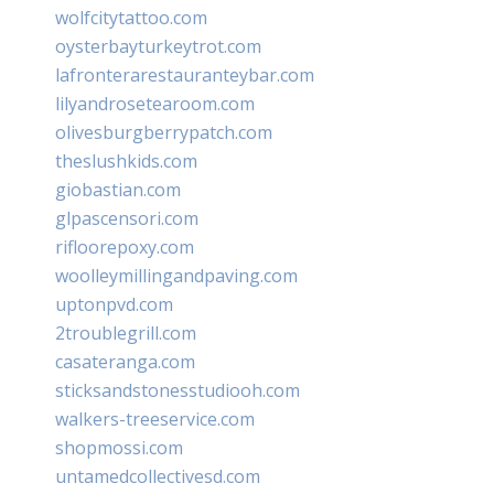
wolfcitytattoo.com
oysterbayturkeytrot.com
lafronterarestauranteybar.com
lilyandrosetearoom.com
olivesburgberrypatch.com
theslushkids.com
giobastian.com
glpascensori.com
rifloorepoxy.com
woolleymillingandpaving.com
uptonpvd.com
2troublegrill.com
casateranga.com
sticksandstonesstudiooh.com
walkers-treeservice.com
shopmossi.com
untamedcollectivesd.com