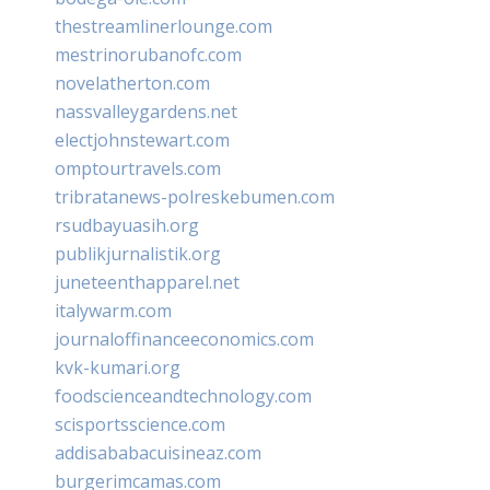
thestreamlinerlounge.com
mestrinorubanofc.com
novelatherton.com
nassvalleygardens.net
electjohnstewart.com
omptourtravels.com
tribratanews-polreskebumen.com
rsudbayuasih.org
publikjurnalistik.org
juneteenthapparel.net
italywarm.com
journaloffinanceeconomics.com
kvk-kumari.org
foodscienceandtechnology.com
scisportsscience.com
addisababacuisineaz.com
burgerimcamas.com