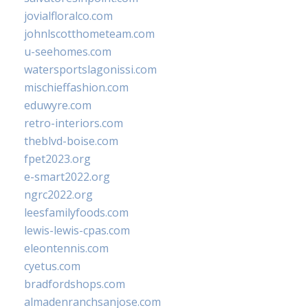
jovialfloralco.com
johnlscotthometeam.com
u-seehomes.com
watersportslagonissi.com
mischieffashion.com
eduwyre.com
retro-interiors.com
theblvd-boise.com
fpet2023.org
e-smart2022.org
ngrc2022.org
leesfamilyfoods.com
lewis-lewis-cpas.com
eleontennis.com
cyetus.com
bradfordshops.com
almadenranchsanjose.com