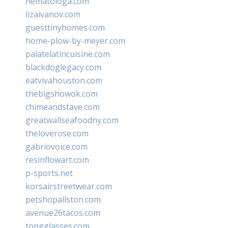
hematologa.com
lizaivanov.com
guesttinyhomes.com
home-plow-by-meyer.com
palatelatincuisine.com
blackdoglegacy.com
eatvivahouston.com
thebigshowok.com
chimeandstave.com
greatwallseafoodny.com
theloverose.com
gabriovoice.com
resinflowart.com
p-sports.net
korsairstreetwear.com
petshopallston.com
avenue26tacos.com
topgglasses.com