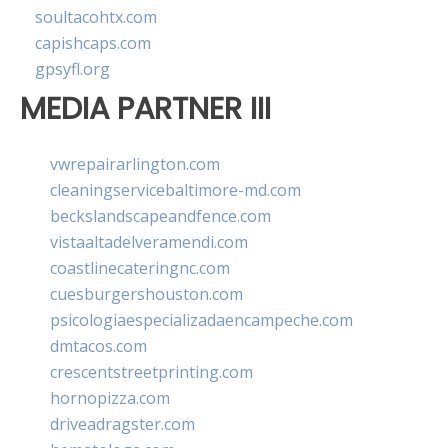
soultacohtx.com
capishcaps.com
gpsyfl.org
MEDIA PARTNER III
vwrepairarlington.com
cleaningservicebaltimore-md.com
beckslandscapeandfence.com
vistaaltadelveramendi.com
coastlinecateringnc.com
cuesburgershouston.com
psicologiaespecializadaencampeche.com
dmtacos.com
crescentstreetprinting.com
hornopizza.com
driveadragster.com