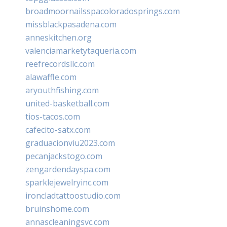
broadmoornailsspacoloradosprings.com
missblackpasadena.com
anneskitchen.org
valenciamarketytaqueria.com
reefrecordsllc.com
alawaffle.com
aryouthfishing.com
united-basketball.com
tios-tacos.com
cafecito-satx.com
graduacionviu2023.com
pecanjackstogo.com
zengardendayspa.com
sparklejewelryinc.com
ironcladtattoostudio.com
bruinshome.com
annascleaningsvc.com