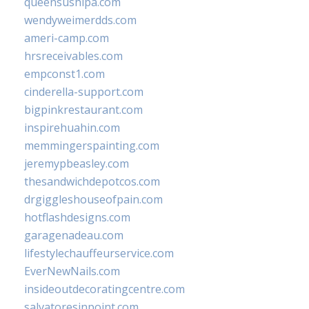
queensushipa.com
wendyweimerdds.com
ameri-camp.com
hrsreceivables.com
empconst1.com
cinderella-support.com
bigpinkrestaurant.com
inspirehuahin.com
memmingerspainting.com
jeremypbeasley.com
thesandwichdepotcos.com
drgiggleshouseofpain.com
hotflashdesigns.com
garagenadeau.com
lifestylechauffeurservice.com
EverNewNails.com
insideoutdecoratingcentre.com
salvatoresinpoint.com