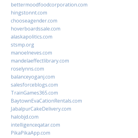
bettermoodfoodcorporation.com
hingstonnt.com
chooseagender.com
hoverboardssale.com
alaskapolitics.com
stsmp.org
manoelneves.com
mandelaeffectlibrary.com
roselynns.com
balanceyoganj.com
salesforceblogs.com
TrainGames365.com
BaytownEvaCationRentals.com
JabalpurCakeDelivery.com
halobjd.com
intelligenceqatar.com
PikaPikaApp.com