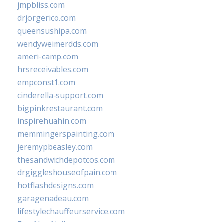
jmpbliss.com
drjorgerico.com
queensushipa.com
wendyweimerdds.com
ameri-camp.com
hrsreceivables.com
empconst1.com
cinderella-support.com
bigpinkrestaurant.com
inspirehuahin.com
memmingerspainting.com
jeremypbeasley.com
thesandwichdepotcos.com
drgiggleshouseofpain.com
hotflashdesigns.com
garagenadeau.com
lifestylechauffeurservice.com