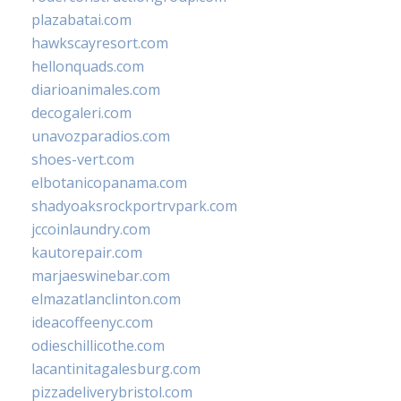
plazabatai.com
hawkscayresort.com
hellonquads.com
diarioanimales.com
decogaleri.com
unavozparadios.com
shoes-vert.com
elbotanicopanama.com
shadyoaksrockportrvpark.com
jccoinlaundry.com
kautorepair.com
marjaeswinebar.com
elmazatlanclinton.com
ideacoffeenyc.com
odieschillicothe.com
lacantinitagalesburg.com
pizzadeliverybristol.com