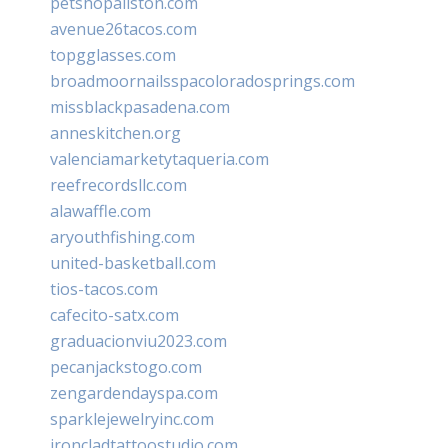
petshopallston.com
avenue26tacos.com
topgglasses.com
broadmoornailsspacoloradosprings.com
missblackpasadena.com
anneskitchen.org
valenciamarketytaqueria.com
reefrecordsllc.com
alawaffle.com
aryouthfishing.com
united-basketball.com
tios-tacos.com
cafecito-satx.com
graduacionviu2023.com
pecanjackstogo.com
zengardendayspa.com
sparklejewelryinc.com
ironcladtattoostudio.com