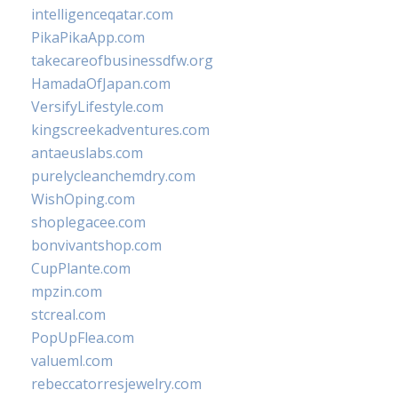
intelligenceqatar.com
PikaPikaApp.com
takecareofbusinessdfw.org
HamadaOfJapan.com
VersifyLifestyle.com
kingscreekadventures.com
antaeuslabs.com
purelycleanchemdry.com
WishOping.com
shoplegacee.com
bonvivantshop.com
CupPlante.com
mpzin.com
stcreal.com
PopUpFlea.com
valueml.com
rebeccatorresjewelry.com