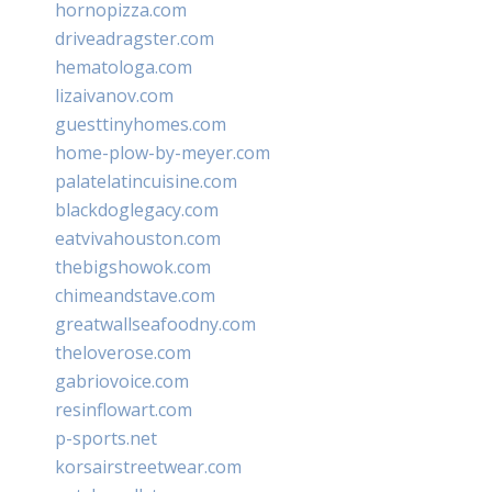
hornopizza.com
driveadragster.com
hematologa.com
lizaivanov.com
guesttinyhomes.com
home-plow-by-meyer.com
palatelatincuisine.com
blackdoglegacy.com
eatvivahouston.com
thebigshowok.com
chimeandstave.com
greatwallseafoodny.com
theloverose.com
gabriovoice.com
resinflowart.com
p-sports.net
korsairstreetwear.com