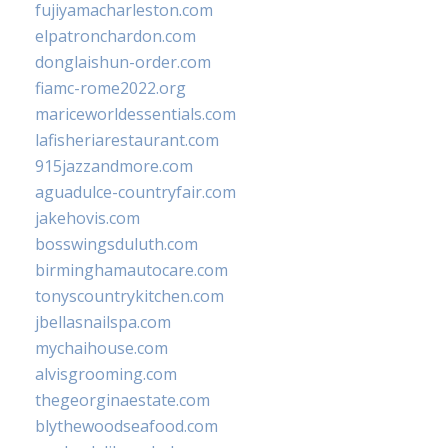
fujiyamacharleston.com
elpatronchardon.com
donglaishun-order.com
fiamc-rome2022.org
mariceworldessentials.com
lafisheriarestaurant.com
915jazzandmore.com
aguadulce-countryfair.com
jakehovis.com
bosswingsduluth.com
birminghamautocare.com
tonyscountrykitchen.com
jbellasnailspa.com
mychaihouse.com
alvisgrooming.com
thegeorginaestate.com
blythewoodseafood.com