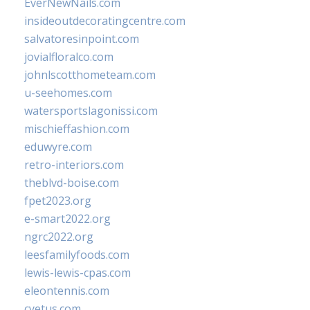
EverNewNails.com
insideoutdecoratingcentre.com
salvatoresinpoint.com
jovialfloralco.com
johnlscotthometeam.com
u-seehomes.com
watersportslagonissi.com
mischieffashion.com
eduwyre.com
retro-interiors.com
theblvd-boise.com
fpet2023.org
e-smart2022.org
ngrc2022.org
leesfamilyfoods.com
lewis-lewis-cpas.com
eleontennis.com
cyetus.com