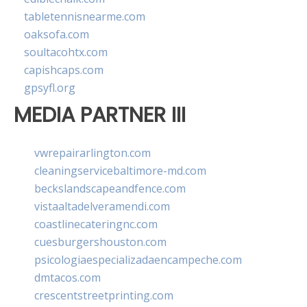
tabletennisnearme.com
oaksofa.com
soultacohtx.com
capishcaps.com
gpsyfl.org
MEDIA PARTNER III
vwrepairarlington.com
cleaningservicebaltimore-md.com
beckslandscapeandfence.com
vistaaltadelveramendi.com
coastlinecateringnc.com
cuesburgershouston.com
psicologiaespecializadaencampeche.com
dmtacos.com
crescentstreetprinting.com