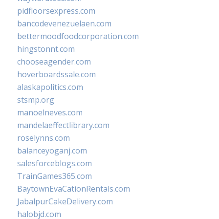
pidfloorsexpress.com
bancodevenezuelaen.com
bettermoodfoodcorporation.com
hingstonnt.com
chooseagender.com
hoverboardssale.com
alaskapolitics.com
stsmp.org
manoelneves.com
mandelaeffectlibrary.com
roselynns.com
balanceyoganj.com
salesforceblogs.com
TrainGames365.com
BaytownEvaCationRentals.com
JabalpurCakeDelivery.com
halobjd.com