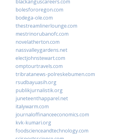
blackanguscareers.com
bolesfororegon.com
bodega-ole.com
thestreamlinerlounge.com
mestrinorubanofc.com
novelatherton.com
nassvalleygardens.net
electjohnstewart.com
omptourtravels.com
tribratanews-polreskebumen.com
rsudbayuasih.org
publikjurnalistik.org
juneteenthapparel.net
italywarm.com
journaloffinanceeconomics.com
kvk-kumari.org
foodscienceandtechnology.com
scisportsscience.com