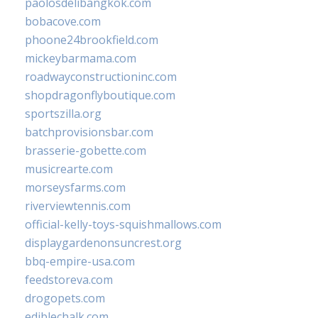
paolosdelibangkok.com
bobacove.com
phoone24brookfield.com
mickeybarmama.com
roadwayconstructioninc.com
shopdragonflyboutique.com
sportszilla.org
batchprovisionsbar.com
brasserie-gobette.com
musicrearte.com
morseysfarms.com
riverviewtennis.com
official-kelly-toys-squishmallows.com
displaygardenonsuncrest.org
bbq-empire-usa.com
feedstoreva.com
drogopets.com
ediblechalk.com