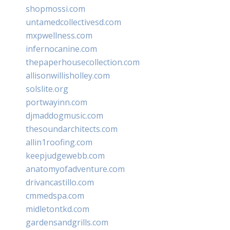
shopmossi.com
untamedcollectivesd.com
mxpwellness.com
infernocanine.com
thepaperhousecollection.com
allisonwillisholley.com
solslite.org
portwayinn.com
djmaddogmusic.com
thesoundarchitects.com
allin1roofing.com
keepjudgewebb.com
anatomyofadventure.com
drivancastillo.com
cmmedspa.com
midletontkd.com
gardensandgrills.com