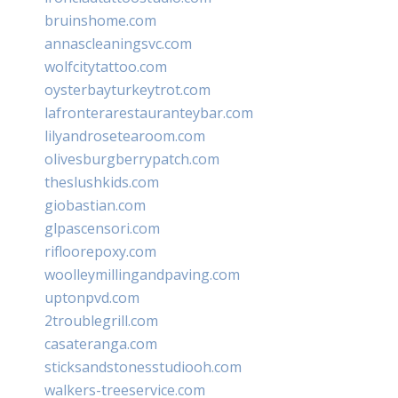
bruinshome.com
annascleaningsvc.com
wolfcitytattoo.com
oysterbayturkeytrot.com
lafronterarestauranteybar.com
lilyandrosetearoom.com
olivesburgberrypatch.com
theslushkids.com
giobastian.com
glpascensori.com
rifloorepoxy.com
woolleymillingandpaving.com
uptonpvd.com
2troublegrill.com
casateranga.com
sticksandstonesstudiooh.com
walkers-treeservice.com