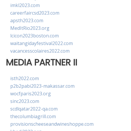
imkl2023.com
careerfaircsd2023.com
apsth2023.com
MedItRio2023.org
lcicon2023boston.com
waitangidayfestival2022.com
vacancesscolaires2022.com
MEDIA PARTNER II
isth2022.com
p2b2pabi2023-makassar.com
wocfparis2023.org
sinc2023.com
scdlqatar2022-qa.com
thecolumbiagrill.com
provisionscheeseandwineshoppe.com