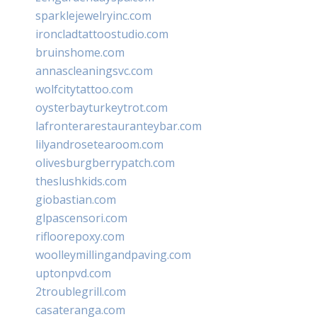
sparklejewelryinc.com
ironcladtattoostudio.com
bruinshome.com
annascleaningsvc.com
wolfcitytattoo.com
oysterbayturkeytrot.com
lafronterarestauranteybar.com
lilyandrosetearoom.com
olivesburgberrypatch.com
theslushkids.com
giobastian.com
glpascensori.com
rifloorepoxy.com
woolleymillingandpaving.com
uptonpvd.com
2troublegrill.com
casateranga.com