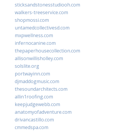
sticksandstonesstudiooh.com
walkers-treeservice.com
shopmossi.com
untamedcollectivesd.com
mxpwellness.com
infernocanine.com
thepaperhousecollection.com
allisonwillisholley.com
solslite.org
portwayinn.com
djmaddogmusic.com
thesoundarchitects.com
allin1roofing.com
keepjudgewebb.com
anatomyofadventure.com
drivancastillo.com
cmmedspa.com