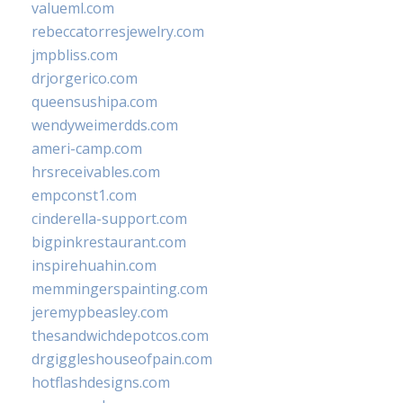
valueml.com
rebeccatorresjewelry.com
jmpbliss.com
drjorgerico.com
queensushipa.com
wendyweimerdds.com
ameri-camp.com
hrsreceivables.com
empconst1.com
cinderella-support.com
bigpinkrestaurant.com
inspirehuahin.com
memmingerspainting.com
jeremypbeasley.com
thesandwichdepotcos.com
drgiggleshouseofpain.com
hotflashdesigns.com