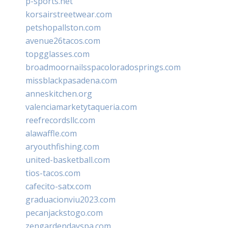
p-sports.net
korsairstreetwear.com
petshopallston.com
avenue26tacos.com
topgglasses.com
broadmoornailsspacoloradosprings.com
missblackpasadena.com
anneskitchen.org
valenciamarketytaqueria.com
reefrecordsllc.com
alawaffle.com
aryouthfishing.com
united-basketball.com
tios-tacos.com
cafecito-satx.com
graduacionviu2023.com
pecanjackstogo.com
zengardendayspa.com