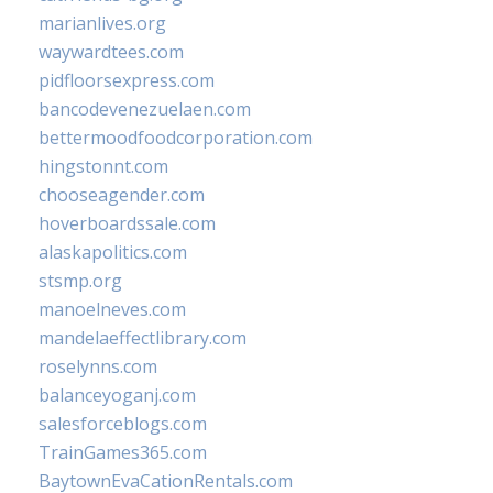
marianlives.org
waywardtees.com
pidfloorsexpress.com
bancodevenezuelaen.com
bettermoodfoodcorporation.com
hingstonnt.com
chooseagender.com
hoverboardssale.com
alaskapolitics.com
stsmp.org
manoelneves.com
mandelaeffectlibrary.com
roselynns.com
balanceyoganj.com
salesforceblogs.com
TrainGames365.com
BaytownEvaCationRentals.com