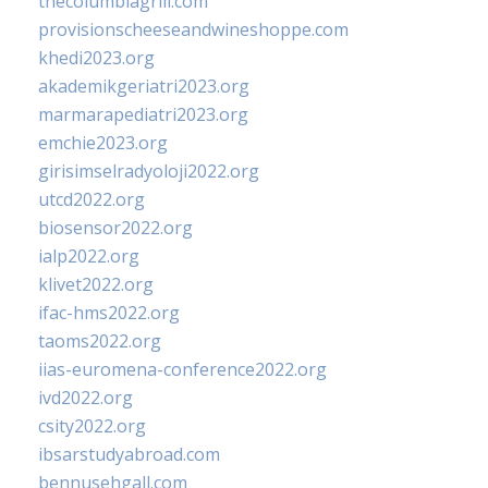
thecolumbiagrill.com
provisionscheeseandwineshoppe.com
khedi2023.org
akademikgeriatri2023.org
marmarapediatri2023.org
emchie2023.org
girisimselradyoloji2022.org
utcd2022.org
biosensor2022.org
ialp2022.org
klivet2022.org
ifac-hms2022.org
taoms2022.org
iias-euromena-conference2022.org
ivd2022.org
csity2022.org
ibsarstudyabroad.com
bennusehgall.com