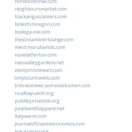
norwoodinnwi.com
neighboursmarket.com
blackanguscareers.com
bolesfororegon.com
bodega-ole.com
thestreamlinerlounge.com
mestrinorubanofc.com
novelatherton.com
nassvalleygardens.net
electjohnstewart.com
omptourtravels.com
tribratanews-polreskebumen.com
rsudbayuasih.org
publikjurnalistik.org
juneteenthapparel.net
italywarm.com
journaloffinanceeconomics.com
kvk-kumari.org