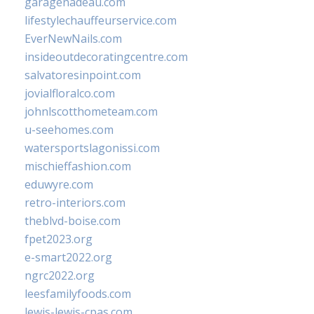
garagenadeau.com
lifestylechauffeurservice.com
EverNewNails.com
insideoutdecoratingcentre.com
salvatoresinpoint.com
jovialfloralco.com
johnlscotthometeam.com
u-seehomes.com
watersportslagonissi.com
mischieffashion.com
eduwyre.com
retro-interiors.com
theblvd-boise.com
fpet2023.org
e-smart2022.org
ngrc2022.org
leesfamilyfoods.com
lewis-lewis-cpas.com