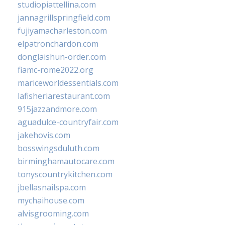
studiopiattellina.com
jannagrillspringfield.com
fujiyamacharleston.com
elpatronchardon.com
donglaishun-order.com
fiamc-rome2022.org
mariceworldessentials.com
lafisheriarestaurant.com
915jazzandmore.com
aguadulce-countryfair.com
jakehovis.com
bosswingsduluth.com
birminghamautocare.com
tonyscountrykitchen.com
jbellasnailspa.com
mychaihouse.com
alvisgrooming.com