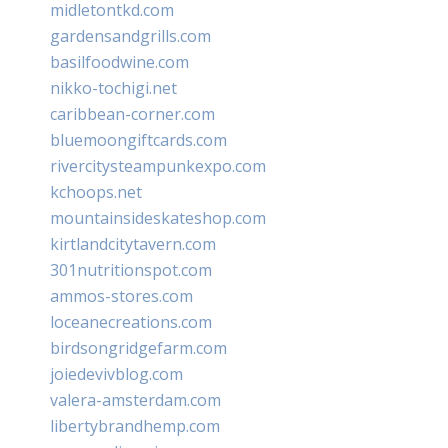
midletontkd.com
gardensandgrills.com
basilfoodwine.com
nikko-tochigi.net
caribbean-corner.com
bluemoongiftcards.com
rivercitysteampunkexpo.com
kchoops.net
mountainsideskateshop.com
kirtlandcitytavern.com
301nutritionspot.com
ammos-stores.com
loceanecreations.com
birdsongridgefarm.com
joiedevivblog.com
valera-amsterdam.com
libertybrandhemp.com