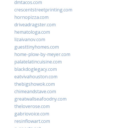
dmtacos.com
crescentstreetprinting.com
hornopizza.com
driveadragster.com
hematologa.com
lizaivanov.com
guesttinyhomes.com
home-plow-by-meyer.com
palatelatincuisine.com
blackdoglegacy.com
eatvivahouston.com
thebigshowok.com
chimeandstave.com
greatwallseafoodny.com
theloverose.com
gabriovoice.com
resinflowart.com