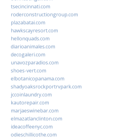
tsecincinnati.com
roderconstructiongroup.com
plazabatai.com
hawkscayresort.com
hellonquads.com
diarioanimales.com
decogaleri.com
unavozparadios.com
shoes-vert.com
elbotanicopanama.com
shadyoaksrockportrvpark.com
jccoinlaundry.com
kautorepair.com
marjaeswinebar.com
elmazatlanclinton.com
ideacoffeenyc.com
odieschillicothe.com