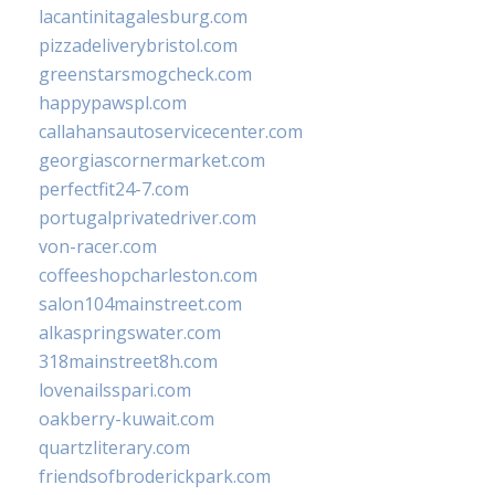
lacantinitagalesburg.com
pizzadeliverybristol.com
greenstarsmogcheck.com
happypawspl.com
callahansautoservicecenter.com
georgiascornermarket.com
perfectfit24-7.com
portugalprivatedriver.com
von-racer.com
coffeeshopcharleston.com
salon104mainstreet.com
alkaspringswater.com
318mainstreet8h.com
lovenailsspari.com
oakberry-kuwait.com
quartzliterary.com
friendsofbroderickpark.com