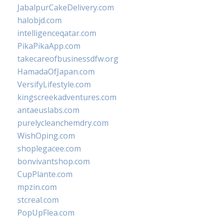
JabalpurCakeDelivery.com
halobjd.com
intelligenceqatar.com
PikaPikaApp.com
takecareofbusinessdfw.org
HamadaOfJapan.com
VersifyLifestyle.com
kingscreekadventures.com
antaeuslabs.com
purelycleanchemdry.com
WishOping.com
shoplegacee.com
bonvivantshop.com
CupPlante.com
mpzin.com
stcreal.com
PopUpFlea.com