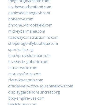
thegeorginaestate.com
blythewoodseafood.com
paolosdelibangkok.com
bobacove.com
phoone24brookfield.com
mickeybarmama.com
roadwayconstructioninc.com
shopdragonflyboutique.com
sportszilla.org
batchprovisionsbar.com
brasserie-gobette.com
musicrearte.com
morseysfarms.com
riverviewtennis.com
official-kelly-toys-squishmallows.com
displaygardenonsuncrest.org
bbq-empire-usa.com
feedstoreva.com