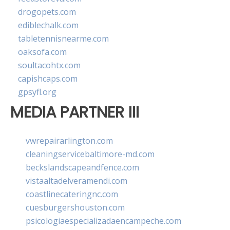
drogopets.com
ediblechalk.com
tabletennisnearme.com
oaksofa.com
soultacohtx.com
capishcaps.com
gpsyfl.org
MEDIA PARTNER III
vwrepairarlington.com
cleaningservicebaltimore-md.com
beckslandscapeandfence.com
vistaaltadelveramendi.com
coastlinecateringnc.com
cuesburgershouston.com
psicologiaespecializadaencampeche.com