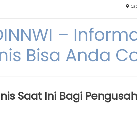
Cap
NNWI – Informas
snis Bisa Anda C
snis Saat Ini Bagi Pengusa