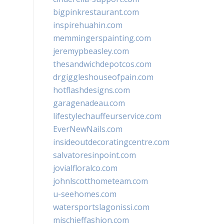
bigpinkrestaurant.com
inspirehuahin.com
memmingerspainting.com
jeremypbeasley.com
thesandwichdepotcos.com
drgiggleshouseofpain.com
hotflashdesigns.com
garagenadeau.com
lifestylechauffeurservice.com
EverNewNails.com
insideoutdecoratingcentre.com
salvatoresinpoint.com
jovialfloralco.com
johnlscotthometeam.com
u-seehomes.com
watersportslagonissi.com
mischieffashion.com