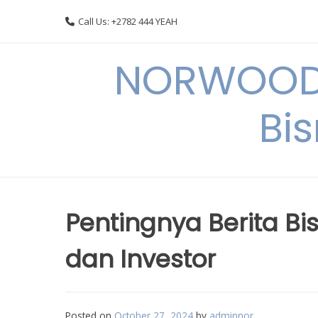
Skip
Call Us: +2782 444 YEAH
to
content
NORWOODI
Bi
Pentingnya Berita Bi
dan Investor
Posted on
October 27, 2024
by
adminnor