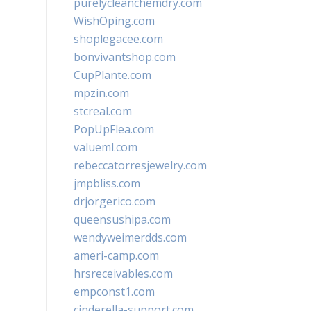
purelycleanchemdry.com
WishOping.com
shoplegacee.com
bonvivantshop.com
CupPlante.com
mpzin.com
stcreal.com
PopUpFlea.com
valueml.com
rebeccatorresjewelry.com
jmpbliss.com
drjorgerico.com
queensushipa.com
wendyweimerdds.com
ameri-camp.com
hrsreceivables.com
empconst1.com
cinderella-support.com