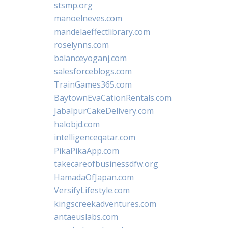
stsmp.org
manoelneves.com
mandelaeffectlibrary.com
roselynns.com
balanceyoganj.com
salesforceblogs.com
TrainGames365.com
BaytownEvaCationRentals.com
JabalpurCakeDelivery.com
halobjd.com
intelligenceqatar.com
PikaPikaApp.com
takecareofbusinessdfw.org
HamadaOfJapan.com
VersifyLifestyle.com
kingscreekadventures.com
antaeuslabs.com