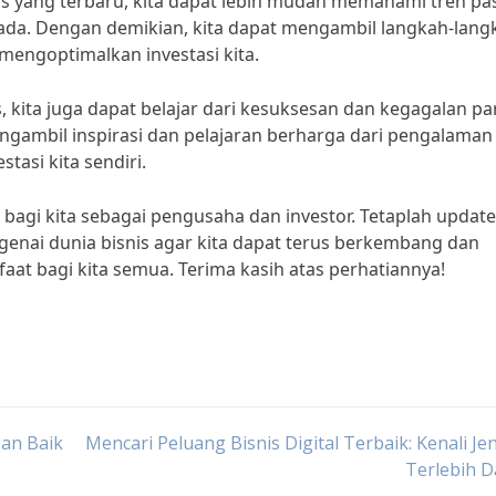
nis yang terbaru, kita dapat lebih mudah memahami tren pas
g ada. Dengan demikian, kita dapat mengambil langkah-lang
engoptimalkan investasi kita.
, kita juga dapat belajar dari kesuksesan dan kegagalan pa
engambil inspirasi dan pelajaran berharga dari pengalaman
tasi kita sendiri.
 bagi kita sebagai pengusaha dan investor. Tetaplah update
enai dunia bisnis agar kita dapat terus berkembang dan
aat bagi kita semua. Terima kasih atas perhatiannya!
an Baik
Mencari Peluang Bisnis Digital Terbaik: Kenali Je
Terlebih D