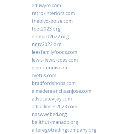
eduwyre.com
retro-interiors.com
theblvd-boise.com
fpet2023.org
e-smart2022.org
ngrc2022.org
leesfamilyfoods.com
lewis-lewis-cpas.com
eleontennis.com
cyetus.com
bradfordshops.com
almadenranchsanjose.com
advocatevijay.com
adlibilimler2023.com
naswwebed.org
balithut-manado.org
alteregotradingcompany.org