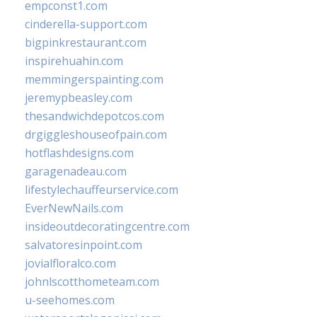
empconst1.com
cinderella-support.com
bigpinkrestaurant.com
inspirehuahin.com
memmingerspainting.com
jeremypbeasley.com
thesandwichdepotcos.com
drgiggleshouseofpain.com
hotflashdesigns.com
garagenadeau.com
lifestylechauffeurservice.com
EverNewNails.com
insideoutdecoratingcentre.com
salvatoresinpoint.com
jovialfloralco.com
johnlscotthometeam.com
u-seehomes.com