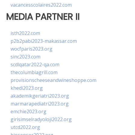
vacancesscolaires2022.com
MEDIA PARTNER II
isth2022.com
p2b2pabi2023-makassar.com
wocfparis2023.org
sinc2023.com
scdlqatar2022-qa.com
thecolumbiagrill.com
provisionscheeseandwineshoppe.com
khedi2023.org
akademikgeriatri2023.org
marmarapediatri2023.org
emchie2023.org
girisimselradyoloji2022.org
utcd2022.org