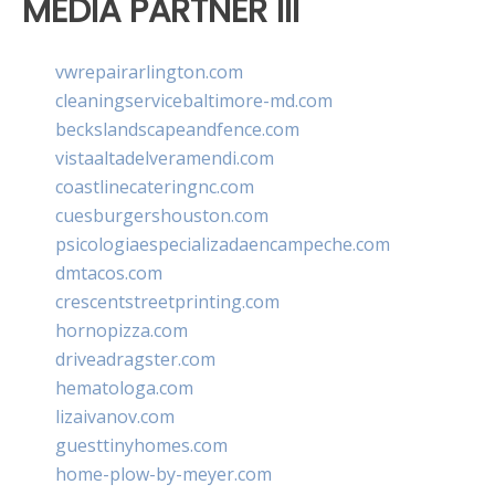
MEDIA PARTNER III
vwrepairarlington.com
cleaningservicebaltimore-md.com
beckslandscapeandfence.com
vistaaltadelveramendi.com
coastlinecateringnc.com
cuesburgershouston.com
psicologiaespecializadaencampeche.com
dmtacos.com
crescentstreetprinting.com
hornopizza.com
driveadragster.com
hematologa.com
lizaivanov.com
guesttinyhomes.com
home-plow-by-meyer.com