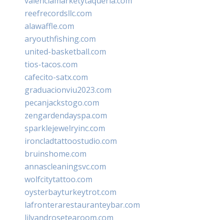
valenciamarketytaqueria.com
reefrecordsllc.com
alawaffle.com
aryouthfishing.com
united-basketball.com
tios-tacos.com
cafecito-satx.com
graduacionviu2023.com
pecanjackstogo.com
zengardendayspa.com
sparklejewelryinc.com
ironcladtattoostudio.com
bruinshome.com
annascleaningsvc.com
wolfcitytattoo.com
oysterbayturkeytrot.com
lafronterarestauranteybar.com
lilyandrosetearoom.com