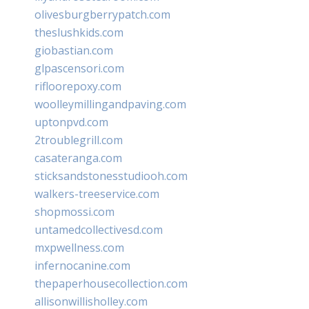
olivesburgberrypatch.com
theslushkids.com
giobastian.com
glpascensori.com
rifloorepoxy.com
woolleymillingandpaving.com
uptonpvd.com
2troublegrill.com
casateranga.com
sticksandstonesstudiooh.com
walkers-treeservice.com
shopmossi.com
untamedcollectivesd.com
mxpwellness.com
infernocanine.com
thepaperhousecollection.com
allisonwillisholley.com