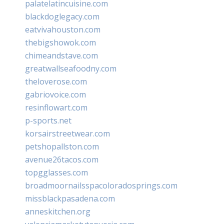
palatelatincuisine.com
blackdoglegacy.com
eatvivahouston.com
thebigshowok.com
chimeandstave.com
greatwallseafoodny.com
theloverose.com
gabriovoice.com
resinflowart.com
p-sports.net
korsairstreetwear.com
petshopallston.com
avenue26tacos.com
topgglasses.com
broadmoornailsspacoloradosprings.com
missblackpasadena.com
anneskitchen.org