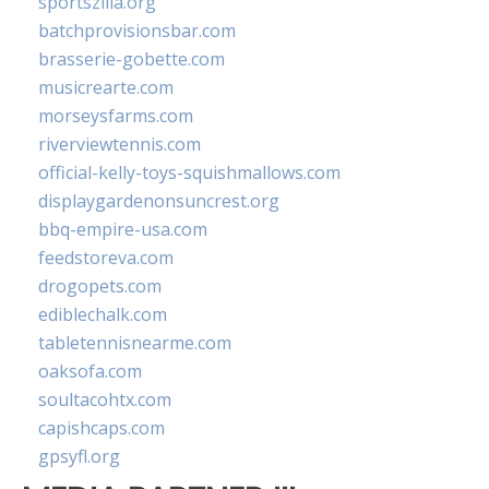
sportszilla.org
batchprovisionsbar.com
brasserie-gobette.com
musicrearte.com
morseysfarms.com
riverviewtennis.com
official-kelly-toys-squishmallows.com
displaygardenonsuncrest.org
bbq-empire-usa.com
feedstoreva.com
drogopets.com
ediblechalk.com
tabletennisnearme.com
oaksofa.com
soultacohtx.com
capishcaps.com
gpsyfl.org