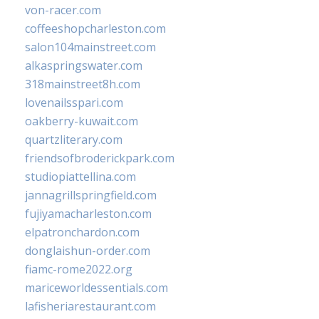
von-racer.com
coffeeshopcharleston.com
salon104mainstreet.com
alkaspringswater.com
318mainstreet8h.com
lovenailsspari.com
oakberry-kuwait.com
quartzliterary.com
friendsofbroderickpark.com
studiopiattellina.com
jannagrillspringfield.com
fujiyamacharleston.com
elpatronchardon.com
donglaishun-order.com
fiamc-rome2022.org
mariceworldessentials.com
lafisheriarestaurant.com