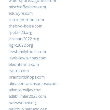
watersportslagonissi.com
mischieffashion.com
eduwyre.com
retro-interiors.com
theblvd-boise.com
fpet2023.org
e-smart2022.org
ngrc2022.org
leesfamilyfoods.com
lewis-lewis-cpas.com
eleontennis.com
cyetus.com
bradfordshops.com
almadenranchsanjose.com
advocatevijay.com
adlibilimler2023.com
naswwebed.org
balithut-manado.org