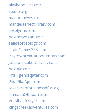
alaskapolitics.com
stsmp.org
manoelneves.com
mandelaeffectlibrary.com
roselynns.com
balanceyoganj.com
salesforceblogs.com
TrainGames365.com
BaytownEvaCationRentals.com
JabalpurCakeDelivery.com
halobjd.com
intelligenceqatar.com
PikaPikaApp.com
takecareofbusinessdfw.org
HamadaOfJapan.com
VersifyLifestyle.com
kingscreekadventures.com