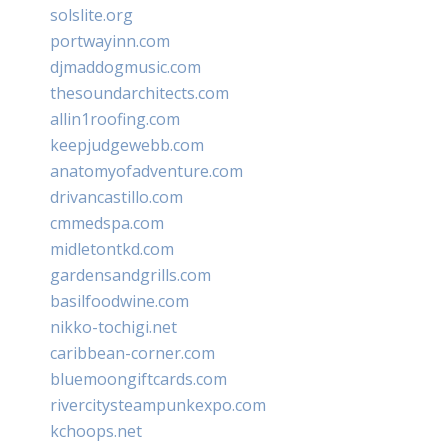
solslite.org
portwayinn.com
djmaddogmusic.com
thesoundarchitects.com
allin1roofing.com
keepjudgewebb.com
anatomyofadventure.com
drivancastillo.com
cmmedspa.com
midletontkd.com
gardensandgrills.com
basilfoodwine.com
nikko-tochigi.net
caribbean-corner.com
bluemoongiftcards.com
rivercitysteampunkexpo.com
kchoops.net