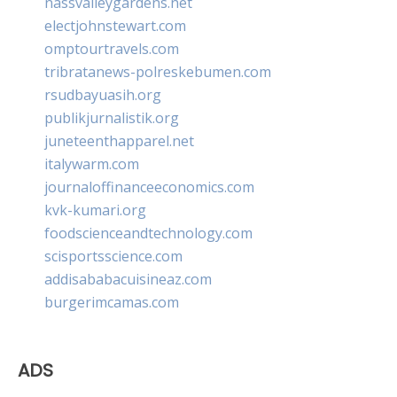
nassvalleygardens.net
electjohnstewart.com
omptourtravels.com
tribratanews-polreskebumen.com
rsudbayuasih.org
publikjurnalistik.org
juneteenthapparel.net
italywarm.com
journaloffinanceeconomics.com
kvk-kumari.org
foodscienceandtechnology.com
scisportsscience.com
addisababacuisineaz.com
burgerimcamas.com
ADS