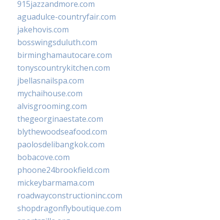
915jazzandmore.com
aguadulce-countryfair.com
jakehovis.com
bosswingsduluth.com
birminghamautocare.com
tonyscountrykitchen.com
jbellasnailspa.com
mychaihouse.com
alvisgrooming.com
thegeorginaestate.com
blythewoodseafood.com
paolosdelibangkok.com
bobacove.com
phoone24brookfield.com
mickeybarmama.com
roadwayconstructioninc.com
shopdragonflyboutique.com