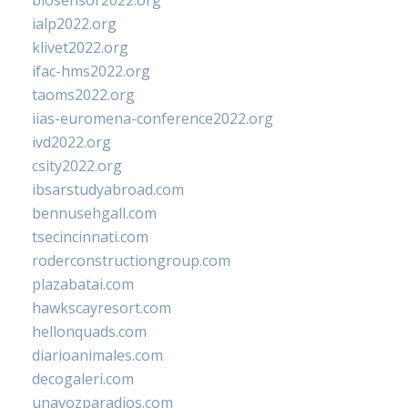
biosensor2022.org
ialp2022.org
klivet2022.org
ifac-hms2022.org
taoms2022.org
iias-euromena-conference2022.org
ivd2022.org
csity2022.org
ibsarstudyabroad.com
bennusehgall.com
tsecincinnati.com
roderconstructiongroup.com
plazabatai.com
hawkscayresort.com
hellonquads.com
diarioanimales.com
decogaleri.com
unavozparadios.com