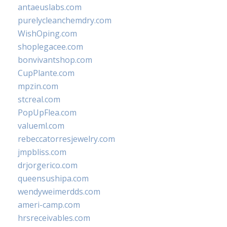
antaeuslabs.com
purelycleanchemdry.com
WishOping.com
shoplegacee.com
bonvivantshop.com
CupPlante.com
mpzin.com
stcreal.com
PopUpFlea.com
valueml.com
rebeccatorresjewelry.com
jmpbliss.com
drjorgerico.com
queensushipa.com
wendyweimerdds.com
ameri-camp.com
hrsreceivables.com