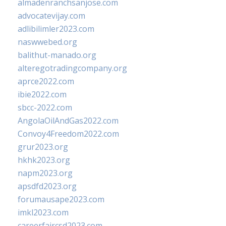
almadenranchsanjose.com
advocatevijay.com
adlibilimler2023.com
naswwebed.org
balithut-manado.org
alteregotradingcompany.org
aprce2022.com
ibie2022.com
sbcc-2022.com
AngolaOilAndGas2022.com
Convoy4Freedom2022.com
grur2023.org
hkhk2023.org
napm2023.org
apsdfd2023.org
forumausape2023.com
imkl2023.com
careerfaircsd2023.com