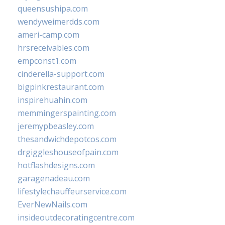
queensushipa.com
wendyweimerdds.com
ameri-camp.com
hrsreceivables.com
empconst1.com
cinderella-support.com
bigpinkrestaurant.com
inspirehuahin.com
memmingerspainting.com
jeremypbeasley.com
thesandwichdepotcos.com
drgiggleshouseofpain.com
hotflashdesigns.com
garagenadeau.com
lifestylechauffeurservice.com
EverNewNails.com
insideoutdecoratingcentre.com