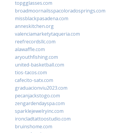
topgglasses.com
broadmoornailsspacoloradosprings.com
missblackpasadena.com
anneskitchen.org
valenciamarketytaqueria.com
reefrecordsllc.com
alawaffle.com
aryouthfishing.com
united-basketball.com
tios-tacos.com
cafecito-satx.com
graduacionviu2023.com
pecanjackstogo.com
zengardendayspa.com
sparklejewelryinc.com
ironcladtattoostudio.com
bruinshome.com