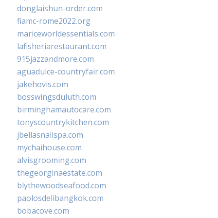
donglaishun-order.com
fiamc-rome2022.org
mariceworldessentials.com
lafisheriarestaurant.com
915jazzandmore.com
aguadulce-countryfair.com
jakehovis.com
bosswingsduluth.com
birminghamautocare.com
tonyscountrykitchen.com
jbellasnailspa.com
mychaihouse.com
alvisgrooming.com
thegeorginaestate.com
blythewoodseafood.com
paolosdelibangkok.com
bobacove.com