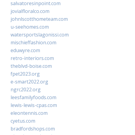
salvatoresinpoint.com
jovialfloralco.com
johnlscotthometeam.com
u-seehomes.com
watersportslagonissi.com
mischieffashion.com
eduwyre.com
retro-interiors.com
theblvd-boise.com
fpet2023.org
e-smart2022.org
ngrc2022.org
leesfamilyfoods.com
lewis-lewis-cpas.com
eleontennis.com
cyetus.com
bradfordshops.com