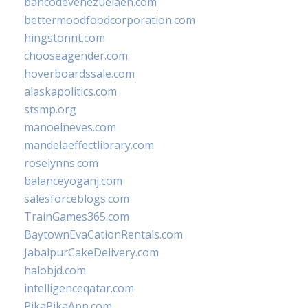
bancodevenezuelaen.com
bettermoodfoodcorporation.com
hingstonnt.com
chooseagender.com
hoverboardssale.com
alaskapolitics.com
stsmp.org
manoelneves.com
mandelaeffectlibrary.com
roselynns.com
balanceyoganj.com
salesforceblogs.com
TrainGames365.com
BaytownEvaCationRentals.com
JabalpurCakeDelivery.com
halobjd.com
intelligenceqatar.com
PikaPikaApp.com