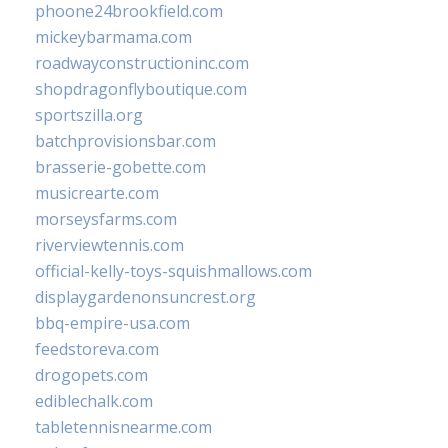
phoone24brookfield.com
mickeybarmama.com
roadwayconstructioninc.com
shopdragonflyboutique.com
sportszilla.org
batchprovisionsbar.com
brasserie-gobette.com
musicrearte.com
morseysfarms.com
riverviewtennis.com
official-kelly-toys-squishmallows.com
displaygardenonsuncrest.org
bbq-empire-usa.com
feedstoreva.com
drogopets.com
ediblechalk.com
tabletennisnearme.com