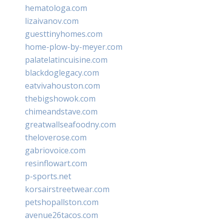
hematologa.com
lizaivanov.com
guesttinyhomes.com
home-plow-by-meyer.com
palatelatincuisine.com
blackdoglegacy.com
eatvivahouston.com
thebigshowok.com
chimeandstave.com
greatwallseafoodny.com
theloverose.com
gabriovoice.com
resinflowart.com
p-sports.net
korsairstreetwear.com
petshopallston.com
avenue26tacos.com