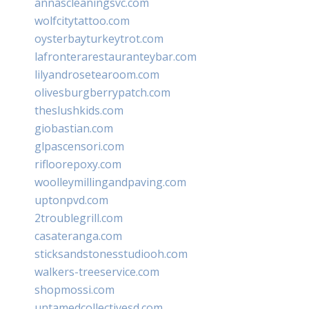
annascleaningsvc.com
wolfcitytattoo.com
oysterbayturkeytrot.com
lafronterarestauranteybar.com
lilyandrosetearoom.com
olivesburgberrypatch.com
theslushkids.com
giobastian.com
glpascensori.com
rifloorepoxy.com
woolleymillingandpaving.com
uptonpvd.com
2troublegrill.com
casateranga.com
sticksandstonesstudiooh.com
walkers-treeservice.com
shopmossi.com
untamedcollectivesd.com