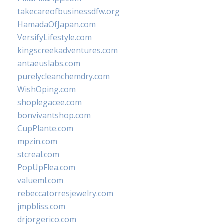
takecareofbusinessdfw.org
HamadaOfJapan.com
VersifyLifestyle.com
kingscreekadventures.com
antaeuslabs.com
purelycleanchemdry.com
WishOping.com
shoplegacee.com
bonvivantshop.com
CupPlante.com
mpzin.com
stcreal.com
PopUpFlea.com
valueml.com
rebeccatorresjewelry.com
jmpbliss.com
drjorgerico.com