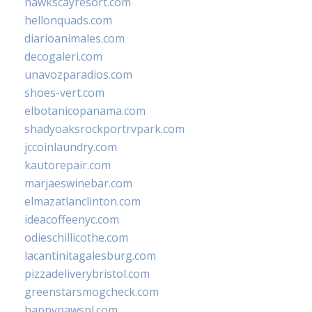
hawkscayresort.com
hellonquads.com
diarioanimales.com
decogaleri.com
unavozparadios.com
shoes-vert.com
elbotanicopanama.com
shadyoaksrockportrvpark.com
jccoinlaundry.com
kautorepair.com
marjaeswinebar.com
elmazatlanclinton.com
ideacoffeenyc.com
odieschillicothe.com
lacantinitagalesburg.com
pizzadeliverybristol.com
greenstarsmogcheck.com
happypawspl.com