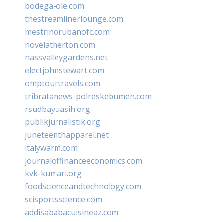
bodega-ole.com
thestreamlinerlounge.com
mestrinorubanofc.com
novelatherton.com
nassvalleygardens.net
electjohnstewart.com
omptourtravels.com
tribratanews-polreskebumen.com
rsudbayuasih.org
publikjurnalistik.org
juneteenthapparel.net
italywarm.com
journaloffinanceeconomics.com
kvk-kumari.org
foodscienceandtechnology.com
scisportsscience.com
addisababacuisineaz.com