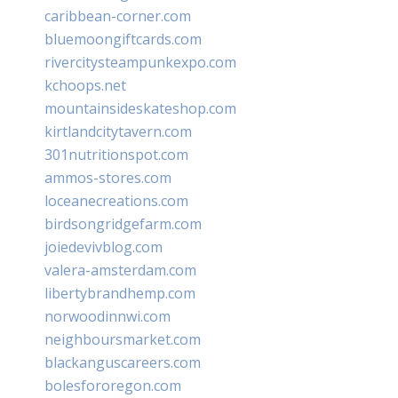
caribbean-corner.com
bluemoongiftcards.com
rivercitysteampunkexpo.com
kchoops.net
mountainsideskateshop.com
kirtlandcitytavern.com
301nutritionspot.com
ammos-stores.com
loceanecreations.com
birdsongridgefarm.com
joiedevivblog.com
valera-amsterdam.com
libertybrandhemp.com
norwoodinnwi.com
neighboursmarket.com
blackanguscareers.com
bolesfororegon.com