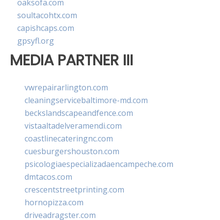
oaksofa.com
soultacohtx.com
capishcaps.com
gpsyfl.org
MEDIA PARTNER III
vwrepairarlington.com
cleaningservicebaltimore-md.com
beckslandscapeandfence.com
vistaaltadelveramendi.com
coastlinecateringnc.com
cuesburgershouston.com
psicologiaespecializadaencampeche.com
dmtacos.com
crescentstreetprinting.com
hornopizza.com
driveadragster.com