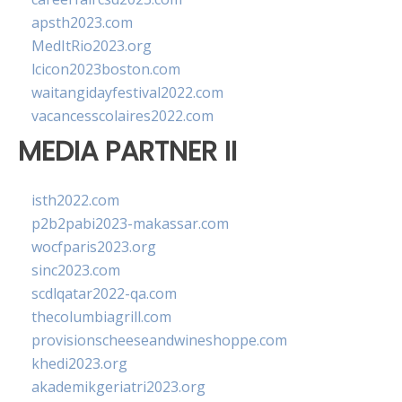
apsth2023.com
MedItRio2023.org
lcicon2023boston.com
waitangidayfestival2022.com
vacancesscolaires2022.com
MEDIA PARTNER II
isth2022.com
p2b2pabi2023-makassar.com
wocfparis2023.org
sinc2023.com
scdlqatar2022-qa.com
thecolumbiagrill.com
provisionscheeseandwineshoppe.com
khedi2023.org
akademikgeriatri2023.org