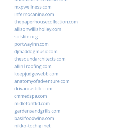
mxpwellness.com
infernocanine.com
thepaperhousecollection.com
allisonwillisholley.com
solslite.org
portwayinn.com
djmaddogmusic.com
thesoundarchitects.com
allin1roofing.com
keepjudgewebb.com
anatomyofadventure.com
drivancastillo.com
cmmedspa.com
midletontkd.com
gardensandgrills.com
basilfoodwine.com
nikko-tochigi.net