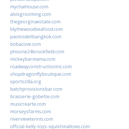
mychaihouse.com
alvisgrooming.com
thegeorginaestate.com
blythewoodseafood.com
paolosdelibangkok.com
bobacove.com
phoone24brookfield.com
mickeybarmama.com
roadwayconstructioninc.com
shopdragonflyboutique.com
sportszilla.org
batchprovisionsbar.com
brasserie-gobette.com
musicrearte.com
morseysfarms.com
riverviewtennis.com
official-kelly-toys-squishmallows.com