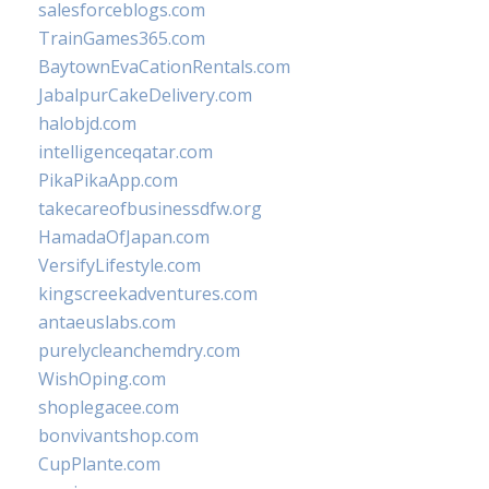
salesforceblogs.com
TrainGames365.com
BaytownEvaCationRentals.com
JabalpurCakeDelivery.com
halobjd.com
intelligenceqatar.com
PikaPikaApp.com
takecareofbusinessdfw.org
HamadaOfJapan.com
VersifyLifestyle.com
kingscreekadventures.com
antaeuslabs.com
purelycleanchemdry.com
WishOping.com
shoplegacee.com
bonvivantshop.com
CupPlante.com