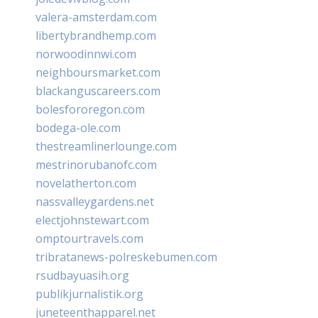
valera-amsterdam.com
libertybrandhemp.com
norwoodinnwi.com
neighboursmarket.com
blackanguscareers.com
bolesfororegon.com
bodega-ole.com
thestreamlinerlounge.com
mestrinorubanofc.com
novelatherton.com
nassvalleygardens.net
electjohnstewart.com
omptourtravels.com
tribratanews-polreskebumen.com
rsudbayuasih.org
publikjurnalistik.org
juneteenthapparel.net