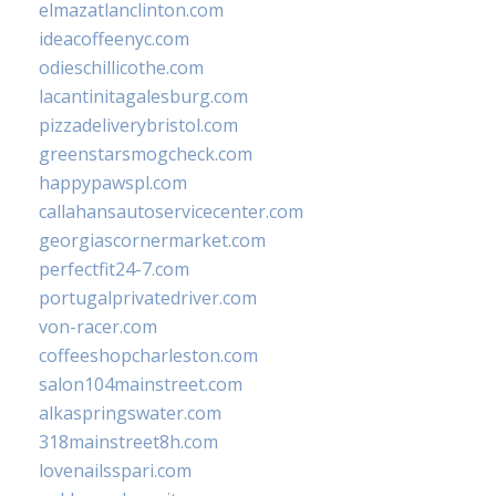
elmazatlanclinton.com
ideacoffeenyc.com
odieschillicothe.com
lacantinitagalesburg.com
pizzadeliverybristol.com
greenstarsmogcheck.com
happypawspl.com
callahansautoservicecenter.com
georgiascornermarket.com
perfectfit24-7.com
portugalprivatedriver.com
von-racer.com
coffeeshopcharleston.com
salon104mainstreet.com
alkaspringswater.com
318mainstreet8h.com
lovenailsspari.com