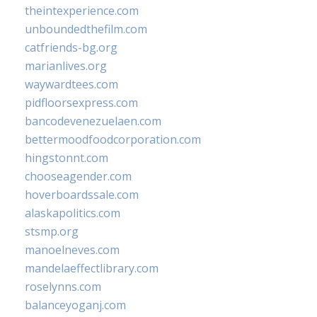
theintexperience.com
unboundedthefilm.com
catfriends-bg.org
marianlives.org
waywardtees.com
pidfloorsexpress.com
bancodevenezuelaen.com
bettermoodfoodcorporation.com
hingstonnt.com
chooseagender.com
hoverboardssale.com
alaskapolitics.com
stsmp.org
manoelneves.com
mandelaeffectlibrary.com
roselynns.com
balanceyoganj.com