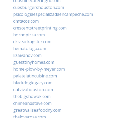
coastlinecateringnc.com
cuesburgershouston.com
psicologiaespecializadaencampeche.com
dmtacos.com
crescentstreetprinting.com
hornopizza.com
driveadragster.com
hematologa.com
lizaivanov.com
guesttinyhomes.com
home-plow-by-meyer.com
palatelatincuisine.com
blackdoglegacy.com
eatvivahouston.com
thebigshowok.com
chimeandstave.com
greatwallseafoodny.com
theloverose.com