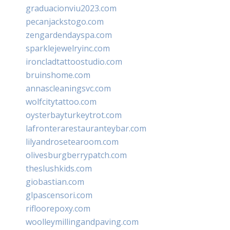
graduacionviu2023.com
pecanjackstogo.com
zengardendayspa.com
sparklejewelryinc.com
ironcladtattoostudio.com
bruinshome.com
annascleaningsvc.com
wolfcitytattoo.com
oysterbayturkeytrot.com
lafronterarestauranteybar.com
lilyandrosetearoom.com
olivesburgberrypatch.com
theslushkids.com
giobastian.com
glpascensori.com
rifloorepoxy.com
woolleymillingandpaving.com