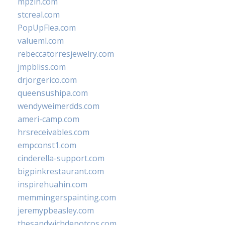
mpzin.com
stcreal.com
PopUpFlea.com
valueml.com
rebeccatorresjewelry.com
jmpbliss.com
drjorgerico.com
queensushipa.com
wendyweimerdds.com
ameri-camp.com
hrsreceivables.com
empconst1.com
cinderella-support.com
bigpinkrestaurant.com
inspirehuahin.com
memmingerspainting.com
jeremypbeasley.com
thesandwichdepotcos.com