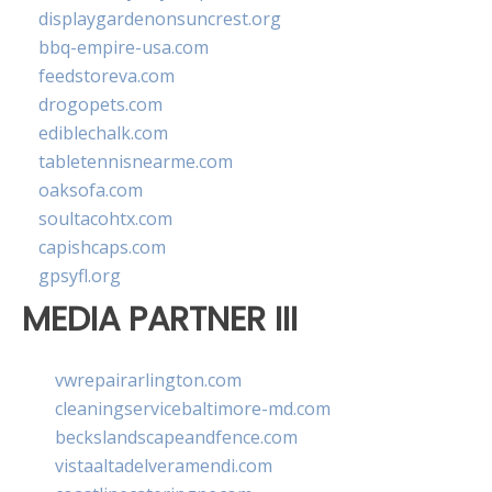
displaygardenonsuncrest.org
bbq-empire-usa.com
feedstoreva.com
drogopets.com
ediblechalk.com
tabletennisnearme.com
oaksofa.com
soultacohtx.com
capishcaps.com
gpsyfl.org
MEDIA PARTNER III
vwrepairarlington.com
cleaningservicebaltimore-md.com
beckslandscapeandfence.com
vistaaltadelveramendi.com