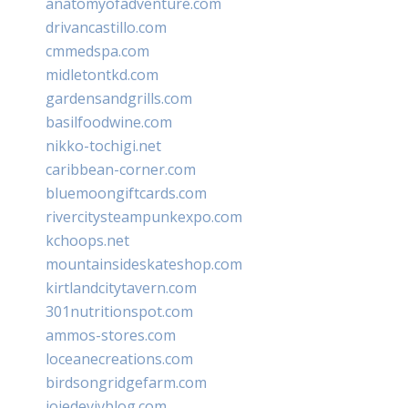
anatomyofadventure.com
drivancastillo.com
cmmedspa.com
midletontkd.com
gardensandgrills.com
basilfoodwine.com
nikko-tochigi.net
caribbean-corner.com
bluemoongiftcards.com
rivercitysteampunkexpo.com
kchoops.net
mountainsideskateshop.com
kirtlandcitytavern.com
301nutritionspot.com
ammos-stores.com
loceanecreations.com
birdsongridgefarm.com
joiedevivblog.com