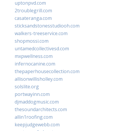
uptonpvd.com
2troublegrill.com
casateranga.com
sticksandstonesstudiooh.com
walkers-treeservice.com
shopmossi.com
untamedcollectivesd.com
mxpwellness.com
infernocanine.com
thepaperhousecollection.com
allisonwillisholley.com
solslite.org
portwayinn.com
djmaddogmusic.com
thesoundarchitects.com
allin1roofing.com
keepjudgewebb.com