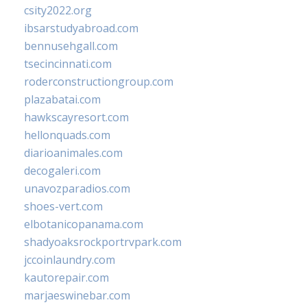
csity2022.org
ibsarstudyabroad.com
bennusehgall.com
tsecincinnati.com
roderconstructiongroup.com
plazabatai.com
hawkscayresort.com
hellonquads.com
diarioanimales.com
decogaleri.com
unavozparadios.com
shoes-vert.com
elbotanicopanama.com
shadyoaksrockportrvpark.com
jccoinlaundry.com
kautorepair.com
marjaeswinebar.com