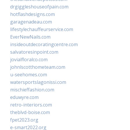
drgiggleshouseofpain.com
hotflashdesigns.com
garagenadeau.com
lifestylechauffeurservice.com
EverNewNails.com
insideoutdecoratingcentre.com
salvatoresinpoint.com
jovialfloralco.com
johnlscotthometeam.com
u-seehomes.com
watersportslagonissi.com
mischieffashion.com
eduwyre.com
retro-interiors.com
theblvd-boise.com
fpet2023.org
e-smart2022.org