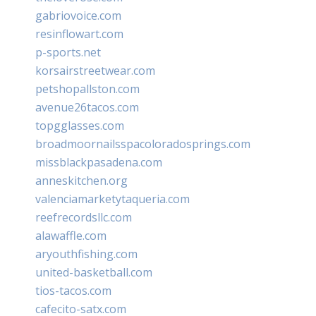
gabriovoice.com
resinflowart.com
p-sports.net
korsairstreetwear.com
petshopallston.com
avenue26tacos.com
topgglasses.com
broadmoornailsspacoloradosprings.com
missblackpasadena.com
anneskitchen.org
valenciamarketytaqueria.com
reefrecordsllc.com
alawaffle.com
aryouthfishing.com
united-basketball.com
tios-tacos.com
cafecito-satx.com