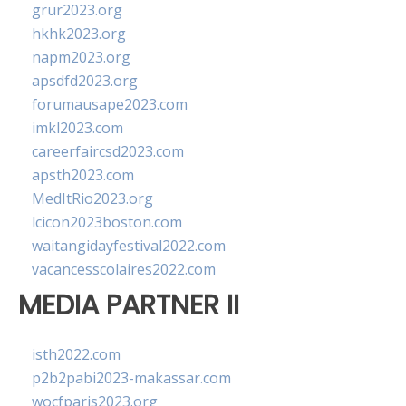
grur2023.org
hkhk2023.org
napm2023.org
apsdfd2023.org
forumausape2023.com
imkl2023.com
careerfaircsd2023.com
apsth2023.com
MedItRio2023.org
lcicon2023boston.com
waitangidayfestival2022.com
vacancesscolaires2022.com
MEDIA PARTNER II
isth2022.com
p2b2pabi2023-makassar.com
wocfparis2023.org