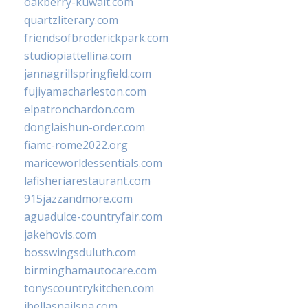
oakberry-kuwait.com
quartzliterary.com
friendsofbroderickpark.com
studiopiattellina.com
jannagrillspringfield.com
fujiyamacharleston.com
elpatronchardon.com
donglaishun-order.com
fiamc-rome2022.org
mariceworldessentials.com
lafisheriarestaurant.com
915jazzandmore.com
aguadulce-countryfair.com
jakehovis.com
bosswingsduluth.com
birminghamautocare.com
tonyscountrykitchen.com
jbellasnailspa.com