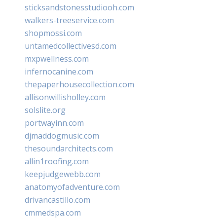
sticksandstonesstudiooh.com
walkers-treeservice.com
shopmossi.com
untamedcollectivesd.com
mxpwellness.com
infernocanine.com
thepaperhousecollection.com
allisonwillisholley.com
solslite.org
portwayinn.com
djmaddogmusic.com
thesoundarchitects.com
allin1roofing.com
keepjudgewebb.com
anatomyofadventure.com
drivancastillo.com
cmmedspa.com