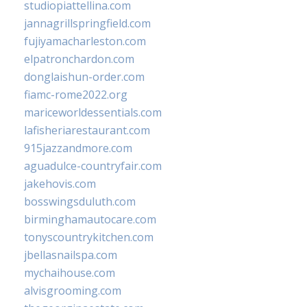
studiopiattellina.com
jannagrillspringfield.com
fujiyamacharleston.com
elpatronchardon.com
donglaishun-order.com
fiamc-rome2022.org
mariceworldessentials.com
lafisheriarestaurant.com
915jazzandmore.com
aguadulce-countryfair.com
jakehovis.com
bosswingsduluth.com
birminghamautocare.com
tonyscountrykitchen.com
jbellasnailspa.com
mychaihouse.com
alvisgrooming.com