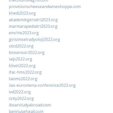
thecolumbiagrill.com
provisionscheeseandwineshoppe.com
khedi2023.org
akademikgeriatri2023.org
marmarapediatri2023.org
emchie2023.org
girisimselradyoloji2022.org
utcd2022.org
biosensor2022.org
ialp2022.org
klivet2022.org
ifac-hms2022.org
taoms2022.org
iias-euromena-conference2022.org
ivd2022.org
csity2022.org
ibsarstudyabroad.com
bennusehgall.com