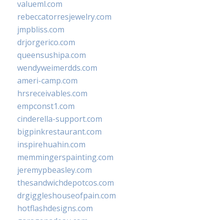
valueml.com
rebeccatorresjewelry.com
jmpbliss.com
drjorgerico.com
queensushipa.com
wendyweimerdds.com
ameri-camp.com
hrsreceivables.com
empconst1.com
cinderella-support.com
bigpinkrestaurant.com
inspirehuahin.com
memmingerspainting.com
jeremypbeasley.com
thesandwichdepotcos.com
drgiggleshouseofpain.com
hotflashdesigns.com