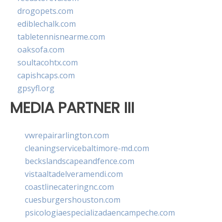
drogopets.com
ediblechalk.com
tabletennisnearme.com
oaksofa.com
soultacohtx.com
capishcaps.com
gpsyfl.org
MEDIA PARTNER III
vwrepairarlington.com
cleaningservicebaltimore-md.com
beckslandscapeandfence.com
vistaaltadelveramendi.com
coastlinecateringnc.com
cuesburgershouston.com
psicologiaespecializadaencampeche.com