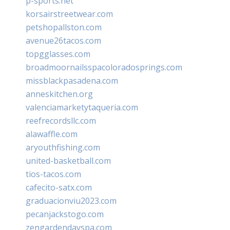
p-sports.net
korsairstreetwear.com
petshopallston.com
avenue26tacos.com
topgglasses.com
broadmoornailsspacoloradosprings.com
missblackpasadena.com
anneskitchen.org
valenciamarketytaqueria.com
reefrecordsllc.com
alawaffle.com
aryouthfishing.com
united-basketball.com
tios-tacos.com
cafecito-satx.com
graduacionviu2023.com
pecanjackstogo.com
zengardendayspa.com