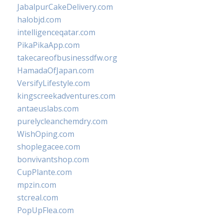
JabalpurCakeDelivery.com
halobjd.com
intelligenceqatar.com
PikaPikaApp.com
takecareofbusinessdfw.org
HamadaOfJapan.com
VersifyLifestyle.com
kingscreekadventures.com
antaeuslabs.com
purelycleanchemdry.com
WishOping.com
shoplegacee.com
bonvivantshop.com
CupPlante.com
mpzin.com
stcreal.com
PopUpFlea.com