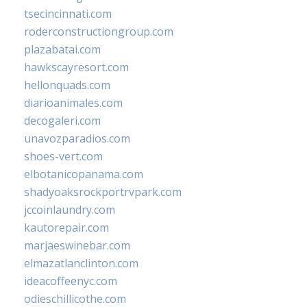
tsecincinnati.com
roderconstructiongroup.com
plazabatai.com
hawkscayresort.com
hellonquads.com
diarioanimales.com
decogaleri.com
unavozparadios.com
shoes-vert.com
elbotanicopanama.com
shadyoaksrockportrvpark.com
jccoinlaundry.com
kautorepair.com
marjaeswinebar.com
elmazatlanclinton.com
ideacoffeenyc.com
odieschillicothe.com