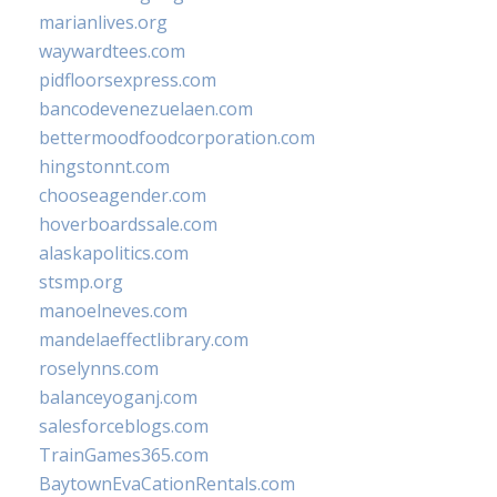
marianlives.org
waywardtees.com
pidfloorsexpress.com
bancodevenezuelaen.com
bettermoodfoodcorporation.com
hingstonnt.com
chooseagender.com
hoverboardssale.com
alaskapolitics.com
stsmp.org
manoelneves.com
mandelaeffectlibrary.com
roselynns.com
balanceyoganj.com
salesforceblogs.com
TrainGames365.com
BaytownEvaCationRentals.com