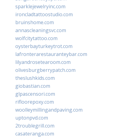
sparklejewelryinc.com
ironcladtattoostudio.com
bruinshome.com
annascleaningsvc.com
wolfcitytattoo.com
oysterbayturkeytrot.com
lafronterarestauranteybar.com
lilyandrosetearoom.com
olivesburgberrypatch.com
theslushkids.com
giobastian.com
glpascensori.com
rifloorepoxy.com
woolleymillingandpaving.com
uptonpvd.com
2troublegrill.com
casateranga.com