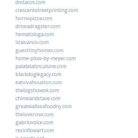
dmtacos.com
crescentstreetprinting.com
hornopizza.com
driveadragster.com
hematologa.com
lizaivanov.com
guesttinyhomes.com
home-plow-by-meyer.com
palatelatincuisine.com
blackdoglegacy.com
eatvivahouston.com
thebigshowok.com
chimeandstave.com
greatwallseafoodny.com
theloverose.com
gabriovoice.com
resinflowart.com