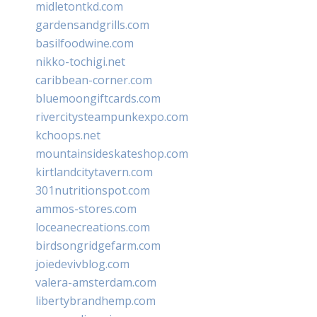
midletontkd.com
gardensandgrills.com
basilfoodwine.com
nikko-tochigi.net
caribbean-corner.com
bluemoongiftcards.com
rivercitysteampunkexpo.com
kchoops.net
mountainsideskateshop.com
kirtlandcitytavern.com
301nutritionspot.com
ammos-stores.com
loceanecreations.com
birdsongridgefarm.com
joiedevivblog.com
valera-amsterdam.com
libertybrandhemp.com