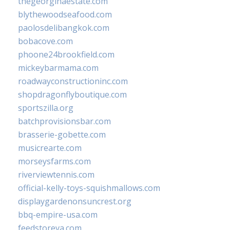
thegeorginaestate.com
blythewoodseafood.com
paolosdelibangkok.com
bobacove.com
phoone24brookfield.com
mickeybarmama.com
roadwayconstructioninc.com
shopdragonflyboutique.com
sportszilla.org
batchprovisionsbar.com
brasserie-gobette.com
musicrearte.com
morseysfarms.com
riverviewtennis.com
official-kelly-toys-squishmallows.com
displaygardenonsuncrest.org
bbq-empire-usa.com
feedstoreva.com