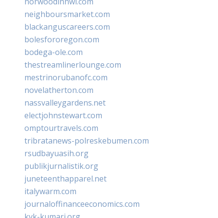
norwoodinnwi.com
neighboursmarket.com
blackanguscareers.com
bolesfororegon.com
bodega-ole.com
thestreamlinerlounge.com
mestrinorubanofc.com
novelatherton.com
nassvalleygardens.net
electjohnstewart.com
omptourtravels.com
tribratanews-polreskebumen.com
rsudbayuasih.org
publikjurnalistik.org
juneteenthapparel.net
italywarm.com
journaloffinanceeconomics.com
kvk-kumari.org