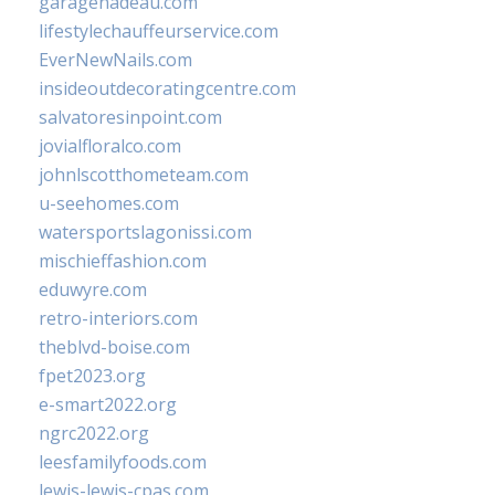
garagenadeau.com
lifestylechauffeurservice.com
EverNewNails.com
insideoutdecoratingcentre.com
salvatoresinpoint.com
jovialfloralco.com
johnlscotthometeam.com
u-seehomes.com
watersportslagonissi.com
mischieffashion.com
eduwyre.com
retro-interiors.com
theblvd-boise.com
fpet2023.org
e-smart2022.org
ngrc2022.org
leesfamilyfoods.com
lewis-lewis-cpas.com