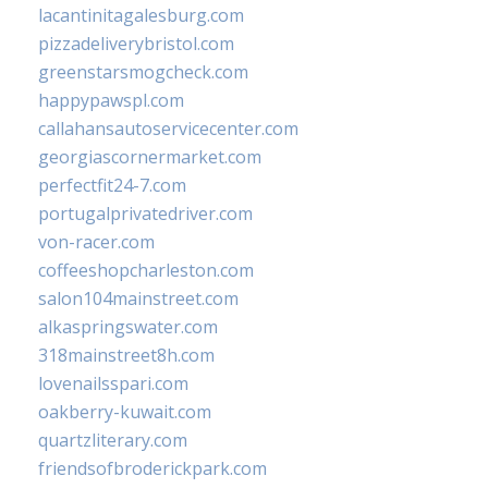
lacantinitagalesburg.com
pizzadeliverybristol.com
greenstarsmogcheck.com
happypawspl.com
callahansautoservicecenter.com
georgiascornermarket.com
perfectfit24-7.com
portugalprivatedriver.com
von-racer.com
coffeeshopcharleston.com
salon104mainstreet.com
alkaspringswater.com
318mainstreet8h.com
lovenailsspari.com
oakberry-kuwait.com
quartzliterary.com
friendsofbroderickpark.com