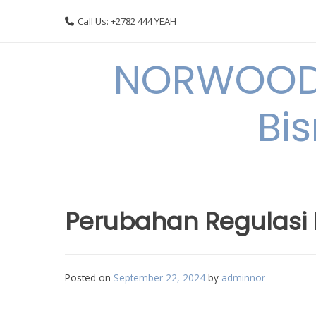
Skip
Call Us: +2782 444 YEAH
to
content
NORWOODI
Bi
Perubahan Regulasi B
Posted on
September 22, 2024
by
adminnor