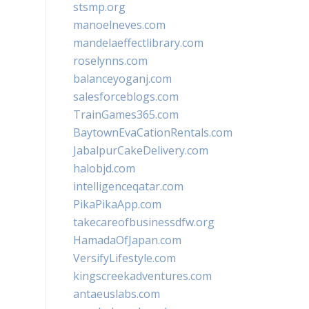
stsmp.org
manoelneves.com
mandelaeffectlibrary.com
roselynns.com
balanceyoganj.com
salesforceblogs.com
TrainGames365.com
BaytownEvaCationRentals.com
JabalpurCakeDelivery.com
halobjd.com
intelligenceqatar.com
PikaPikaApp.com
takecareofbusinessdfw.org
HamadaOfJapan.com
VersifyLifestyle.com
kingscreekadventures.com
antaeuslabs.com