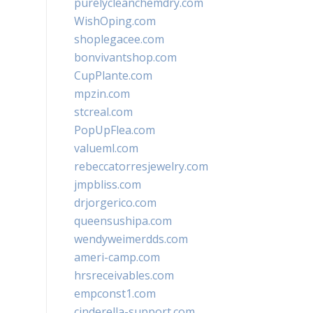
purelycleanchemdry.com
WishOping.com
shoplegacee.com
bonvivantshop.com
CupPlante.com
mpzin.com
stcreal.com
PopUpFlea.com
valueml.com
rebeccatorresjewelry.com
jmpbliss.com
drjorgerico.com
queensushipa.com
wendyweimerdds.com
ameri-camp.com
hrsreceivables.com
empconst1.com
cinderella-support.com