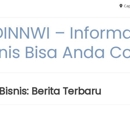
Cap
NNWI – Informas
snis Bisa Anda C
isnis: Berita Terbaru