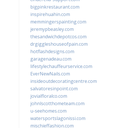
bigpinkrestaurant.com
inspirehuahin.com
memmingerspainting.com
jeremypbeasley.com
thesandwichdepotcos.com
drgiggleshouseofpain.com
hotflashdesigns.com
garagenadeau.com
lifestylechauffeurservice.com
EverNewNails.com
insideoutdecoratingcentre.com
salvatoresinpoint.com
jovialfloralco.com
johnlscotthometeam.com
u-seehomes.com
watersportslagonissi.com
mischieffashion.com