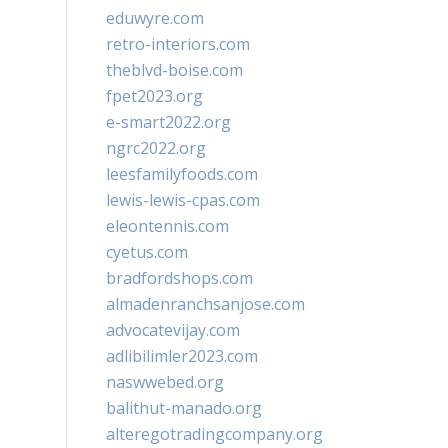
eduwyre.com
retro-interiors.com
theblvd-boise.com
fpet2023.org
e-smart2022.org
ngrc2022.org
leesfamilyfoods.com
lewis-lewis-cpas.com
eleontennis.com
cyetus.com
bradfordshops.com
almadenranchsanjose.com
advocatevijay.com
adlibilimler2023.com
naswwebed.org
balithut-manado.org
alteregotradingcompany.org