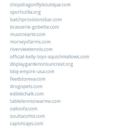
shopdragonflyboutique.com
sportszilla.org
batchprovisionsbar.com
brasserie-gobette.com
musicrearte.com
morseysfarms.com
riverviewtennis.com
official-kelly-toys-squishmallows.com
displaygardenonsuncrest.org
bbq-empire-usa.com
feedstoreva.com
drogopets.com
ediblechalk.com
tabletennisnearme.com
oaksofa.com
soultacohtx.com
capishcaps.com