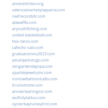
anneskitchen.org
valenciamarketytaqueria.com
reefrecordsllc.com
alawaffle.com
aryouthfishing.com
united-basketball.com
tios-tacos.com
cafecito-satx.com
graduacionviu2023.com
pecanjackstogo.com
zengardendayspa.com
sparklejewelryinc.com
ironcladtattoostudio.com
bruinshome.com
annascleaningsvc.com
wolfcitytattoo.com
oysterbayturkeytrot.com