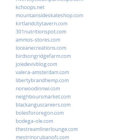
kchoops.net
mountainsideskateshop.com
kirtlandcitytavern.com
301nutritionspot.com
ammos-stores.com
loceanecreations.com
birdsongridgefarm.com
joiedevivblog.com
valera-amsterdam.com
libertybrandhemp.com
norwoodinnwi.com
neighboursmarket.com
blackanguscareers.com
bolesfororegon.com
bodega-ole.com
thestreamlinerlounge.com
mestrinorubanofc.com