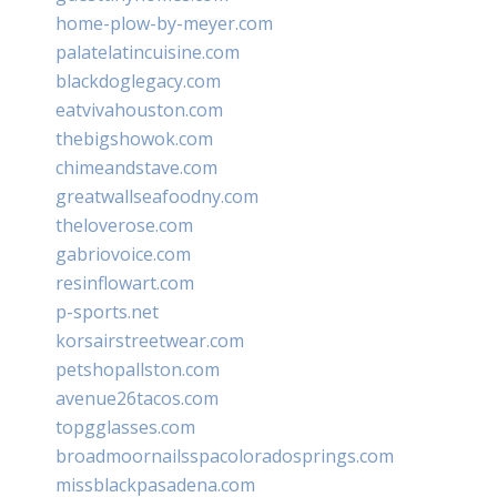
home-plow-by-meyer.com
palatelatincuisine.com
blackdoglegacy.com
eatvivahouston.com
thebigshowok.com
chimeandstave.com
greatwallseafoodny.com
theloverose.com
gabriovoice.com
resinflowart.com
p-sports.net
korsairstreetwear.com
petshopallston.com
avenue26tacos.com
topgglasses.com
broadmoornailsspacoloradosprings.com
missblackpasadena.com