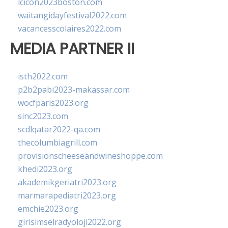
lcicon2023boston.com
waitangidayfestival2022.com
vacancesscolaires2022.com
MEDIA PARTNER II
isth2022.com
p2b2pabi2023-makassar.com
wocfparis2023.org
sinc2023.com
scdlqatar2022-qa.com
thecolumbiagrill.com
provisionscheeseandwineshoppe.com
khedi2023.org
akademikgeriatri2023.org
marmarapediatri2023.org
emchie2023.org
girisimselradyoloji2022.org