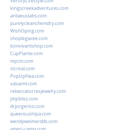
VersifyLifestyle.com
kingscreekadventures.com
antaeuslabs.com
purelycleanchemdry.com
WishOping.com
shoplegacee.com
bonvivantshop.com
CupPlante.com
mpzin.com
stcreal.com
PopUpFlea.com
valueml.com
rebeccatorresjewelry.com
jmpbliss.com
drjorgerico.com
queensushipa.com
wendyweimerdds.com
ameri-camp.com