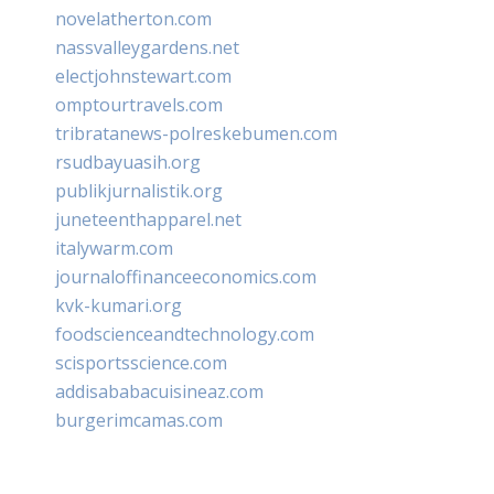
novelatherton.com
nassvalleygardens.net
electjohnstewart.com
omptourtravels.com
tribratanews-polreskebumen.com
rsudbayuasih.org
publikjurnalistik.org
juneteenthapparel.net
italywarm.com
journaloffinanceeconomics.com
kvk-kumari.org
foodscienceandtechnology.com
scisportsscience.com
addisababacuisineaz.com
burgerimcamas.com