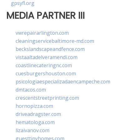
gpsyfl.org
MEDIA PARTNER III
vwrepairarlington.com
cleaningservicebaltimore-md.com
beckslandscapeandfence.com
vistaaltadelveramendi.com
coastlinecateringnc.com
cuesburgershouston.com
psicologiaespecializadaencampeche.com
dmtacos.com
crescentstreetprinting.com
hornopizza.com
driveadragster.com
hematologa.com
lizaivanov.com
guesttinyhomes.com