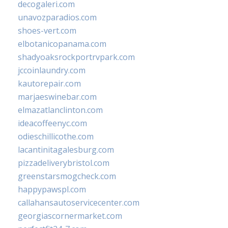
decogaleri.com
unavozparadios.com
shoes-vert.com
elbotanicopanama.com
shadyoaksrockportrvpark.com
jccoinlaundry.com
kautorepair.com
marjaeswinebar.com
elmazatlanclinton.com
ideacoffeenyc.com
odieschillicothe.com
lacantinitagalesburg.com
pizzadeliverybristol.com
greenstarsmogcheck.com
happypawspl.com
callahansautoservicecenter.com
georgiascornermarket.com