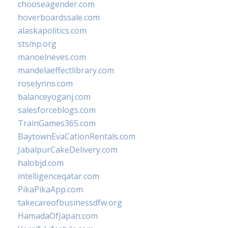
chooseagender.com
hoverboardssale.com
alaskapolitics.com
stsmp.org
manoelneves.com
mandelaeffectlibrary.com
roselynns.com
balanceyoganj.com
salesforceblogs.com
TrainGames365.com
BaytownEvaCationRentals.com
JabalpurCakeDelivery.com
halobjd.com
intelligenceqatar.com
PikaPikaApp.com
takecareofbusinessdfw.org
HamadaOfJapan.com