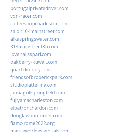
perfectfit24-7.com
portugalprivatedriver.com
von-racer.com
coffeeshopcharleston.com
salon104mainstreet.com
alkaspringswater.com
318mainstreet8h.com
lovenailsspari.com
oakberry-kuwait.com
quartzliterary.com
friendsofbroderickpark.com
studiopiattellina.com
jannagrillspringfield.com
fujiyamacharleston.com
elpatronchardon.com
donglaishun-order.com
fiamc-rome2022.org
mariceworldessentials.com