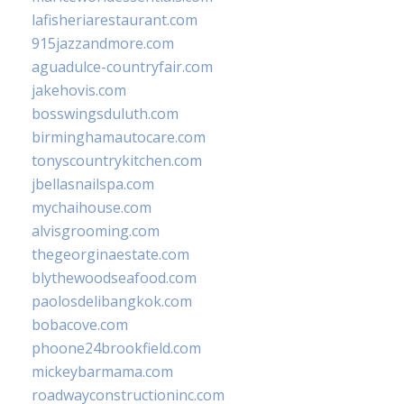
lafisheriarestaurant.com
915jazzandmore.com
aguadulce-countryfair.com
jakehovis.com
bosswingsduluth.com
birminghamautocare.com
tonyscountrykitchen.com
jbellasnailspa.com
mychaihouse.com
alvisgrooming.com
thegeorginaestate.com
blythewoodseafood.com
paolosdelibangkok.com
bobacove.com
phoone24brookfield.com
mickeybarmama.com
roadwayconstructioninc.com