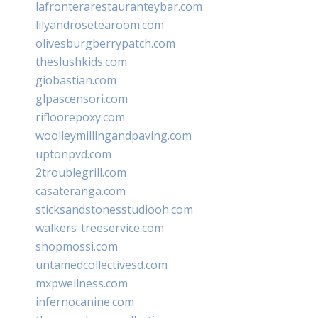
lafronterarestauranteybar.com
lilyandrosetearoom.com
olivesburgberrypatch.com
theslushkids.com
giobastian.com
glpascensori.com
rifloorepoxy.com
woolleymillingandpaving.com
uptonpvd.com
2troublegrill.com
casateranga.com
sticksandstonesstudiooh.com
walkers-treeservice.com
shopmossi.com
untamedcollectivesd.com
mxpwellness.com
infernocanine.com