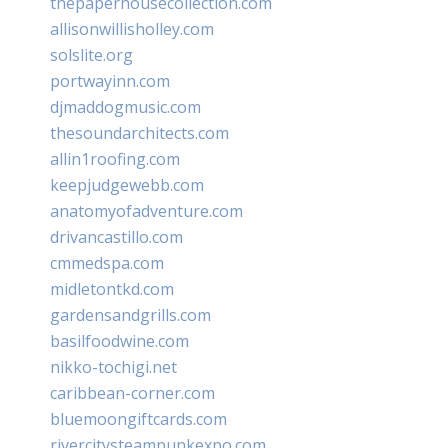
thepaperhousecollection.com
allisonwillisholley.com
solslite.org
portwayinn.com
djmaddogmusic.com
thesoundarchitects.com
allin1roofing.com
keepjudgewebb.com
anatomyofadventure.com
drivancastillo.com
cmmedspa.com
midletontkd.com
gardensandgrills.com
basilfoodwine.com
nikko-tochigi.net
caribbean-corner.com
bluemoongiftcards.com
rivercitysteampunkexpo.com