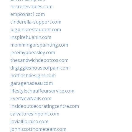
hrsreceivables.com
empconst1.com
cinderella-support.com
bigpinkrestaurant.com
inspirehuahin.com
memmingerspainting.com
jeremypbeasley.com
thesandwichdepotcos.com
drgiggleshouseofpain.com
hotflashdesigns.com
garagenadeau.com
lifestylechauffeurservice.com
EverNewNails.com
insideoutdecoratingcentre.com
salvatoresinpoint.com
jovialfloralco.com
johnlscotthometeam.com