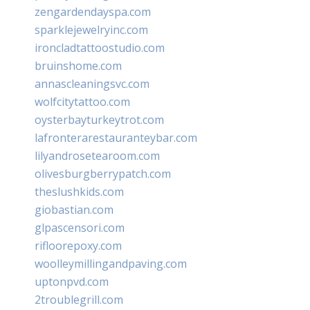
zengardendayspa.com
sparklejewelryinc.com
ironcladtattoostudio.com
bruinshome.com
annascleaningsvc.com
wolfcitytattoo.com
oysterbayturkeytrot.com
lafronterarestauranteybar.com
lilyandrosetearoom.com
olivesburgberrypatch.com
theslushkids.com
giobastian.com
glpascensori.com
rifloorepoxy.com
woolleymillingandpaving.com
uptonpvd.com
2troublegrill.com