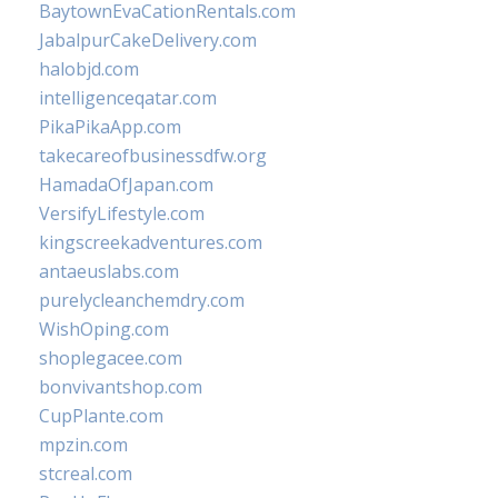
BaytownEvaCationRentals.com
JabalpurCakeDelivery.com
halobjd.com
intelligenceqatar.com
PikaPikaApp.com
takecareofbusinessdfw.org
HamadaOfJapan.com
VersifyLifestyle.com
kingscreekadventures.com
antaeuslabs.com
purelycleanchemdry.com
WishOping.com
shoplegacee.com
bonvivantshop.com
CupPlante.com
mpzin.com
stcreal.com