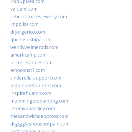
PopUpFlea.com
valueml.com
rebeccatorresjewelry.com
jmpbliss.com
drjorgerico.com
queensushipa.com
wendyweimerdds.com
ameri-camp.com
hrsreceivables.com
empconst1.com
cinderella-support.com
bigpinkrestaurant.com
inspirehuahin.com
memmingerspainting.com
jeremypbeasley.com
thesandwichdepotcos.com
drgiggleshouseofpain.com
hotflashdesigns.com