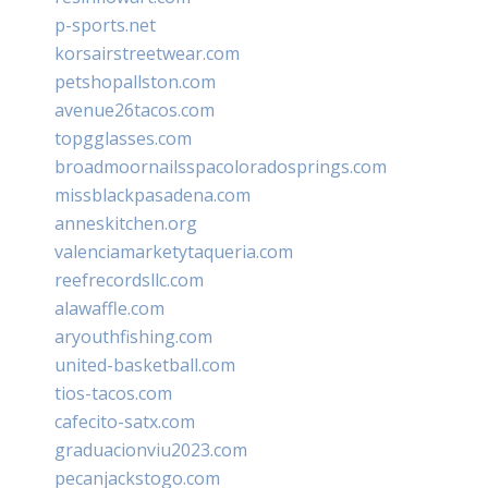
p-sports.net
korsairstreetwear.com
petshopallston.com
avenue26tacos.com
topgglasses.com
broadmoornailsspacoloradosprings.com
missblackpasadena.com
anneskitchen.org
valenciamarketytaqueria.com
reefrecordsllc.com
alawaffle.com
aryouthfishing.com
united-basketball.com
tios-tacos.com
cafecito-satx.com
graduacionviu2023.com
pecanjackstogo.com