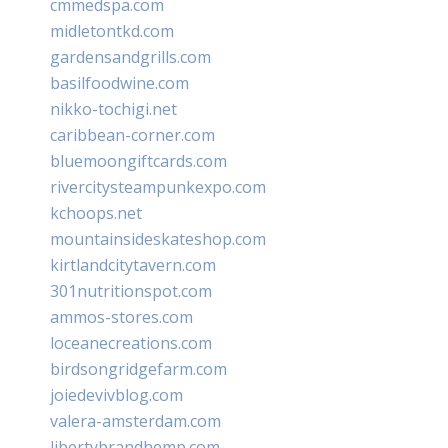
cmmedspa.com
midletontkd.com
gardensandgrills.com
basilfoodwine.com
nikko-tochigi.net
caribbean-corner.com
bluemoongiftcards.com
rivercitysteampunkexpo.com
kchoops.net
mountainsideskateshop.com
kirtlandcitytavern.com
301nutritionspot.com
ammos-stores.com
loceanecreations.com
birdsongridgefarm.com
joiedevivblog.com
valera-amsterdam.com
libertybrandhemp.com