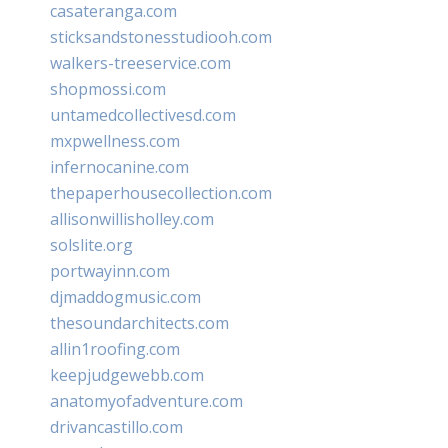
casateranga.com
sticksandstonesstudiooh.com
walkers-treeservice.com
shopmossi.com
untamedcollectivesd.com
mxpwellness.com
infernocanine.com
thepaperhousecollection.com
allisonwillisholley.com
solslite.org
portwayinn.com
djmaddogmusic.com
thesoundarchitects.com
allin1roofing.com
keepjudgewebb.com
anatomyofadventure.com
drivancastillo.com