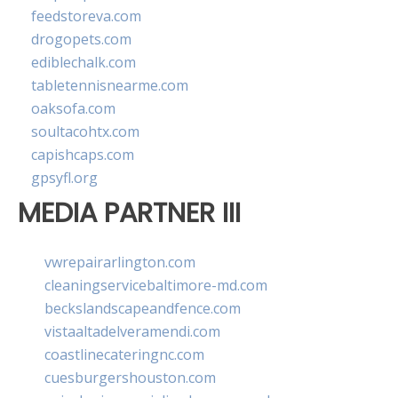
feedstoreva.com
drogopets.com
ediblechalk.com
tabletennisnearme.com
oaksofa.com
soultacohtx.com
capishcaps.com
gpsyfl.org
MEDIA PARTNER III
vwrepairarlington.com
cleaningservicebaltimore-md.com
beckslandscapeandfence.com
vistaaltadelveramendi.com
coastlinecateringnc.com
cuesburgershouston.com