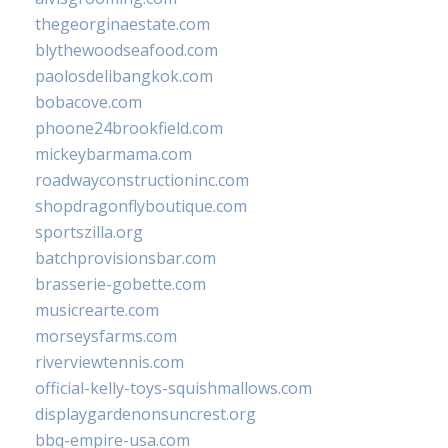
thegeorginaestate.com
blythewoodseafood.com
paolosdelibangkok.com
bobacove.com
phoone24brookfield.com
mickeybarmama.com
roadwayconstructioninc.com
shopdragonflyboutique.com
sportszilla.org
batchprovisionsbar.com
brasserie-gobette.com
musicrearte.com
morseysfarms.com
riverviewtennis.com
official-kelly-toys-squishmallows.com
displaygardenonsuncrest.org
bbq-empire-usa.com