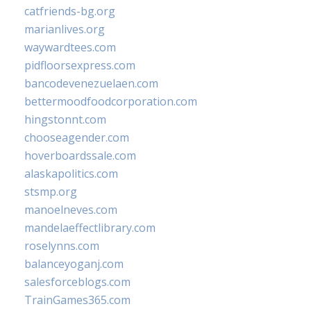
catfriends-bg.org
marianlives.org
waywardtees.com
pidfloorsexpress.com
bancodevenezuelaen.com
bettermoodfoodcorporation.com
hingstonnt.com
chooseagender.com
hoverboardssale.com
alaskapolitics.com
stsmp.org
manoelneves.com
mandelaeffectlibrary.com
roselynns.com
balanceyoganj.com
salesforceblogs.com
TrainGames365.com