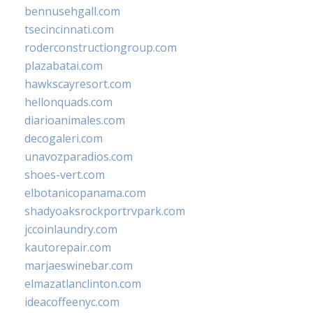
bennusehgall.com
tsecincinnati.com
roderconstructiongroup.com
plazabatai.com
hawkscayresort.com
hellonquads.com
diarioanimales.com
decogaleri.com
unavozparadios.com
shoes-vert.com
elbotanicopanama.com
shadyoaksrockportrvpark.com
jccoinlaundry.com
kautorepair.com
marjaeswinebar.com
elmazatlanclinton.com
ideacoffeenyc.com