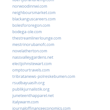
norwoodinnwi.com
neighboursmarket.com
blackanguscareers.com
bolesfororegon.com
bodega-ole.com
thestreamlinerlounge.com
mestrinorubanofc.com
novelatherton.com
nassvalleygardens.net
electjohnstewart.com
omptourtravels.com
tribratanews-polreskebumen.com
rsudbayuasih.org
publikjurnalistik.org
juneteenthapparel.net
italywarm.com
journaloffinanceeconomics.com