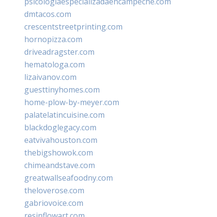
psicologiaespecializadaencampeche.com
dmtacos.com
crescentstreetprinting.com
hornopizza.com
driveadragster.com
hematologa.com
lizaivanov.com
guesttinyhomes.com
home-plow-by-meyer.com
palatelatincuisine.com
blackdoglegacy.com
eatvivahouston.com
thebigshowok.com
chimeandstave.com
greatwallseafoodny.com
theloverose.com
gabriovoice.com
resinflowart.com