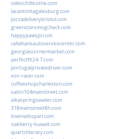
odieschillicothe.com
lacantinitagalesburg.com
pizzadeliverybristol.com
greenstarsmogcheck.com
happypawspl.com
callahansautoservicecenter.com
georgiascornermarket.com
perfectfit24-7.com
portugalprivatedriver.com
von-racer.com
coffeeshopcharleston.com
salon104mainstreet.com
alkaspringswater.com
318mainstreet8h.com
lovenailsspari.com
oakberry-kuwait.com
quartzliterary.com