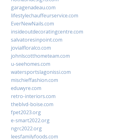
garagenadeau.com
lifestylechauffeurservice.com
EverNewNails.com
insideoutdecoratingcentre.com
salvatoresinpoint.com
jovialfloralco.com
johnlscotthometeam.com
u-seehomes.com
watersportslagonissi.com
mischieffashion.com
eduwyre.com
retro-interiors.com
theblvd-boise.com
fpet2023.org
e-smart2022.org
ngrc2022.org
leesfamilyfoods.com