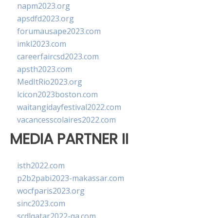
napm2023.org
apsdfd2023.org
forumausape2023.com
imkl2023.com
careerfaircsd2023.com
apsth2023.com
MedItRio2023.org
lcicon2023boston.com
waitangidayfestival2022.com
vacancesscolaires2022.com
MEDIA PARTNER II
isth2022.com
p2b2pabi2023-makassar.com
wocfparis2023.org
sinc2023.com
scdlqatar2022-qa.com