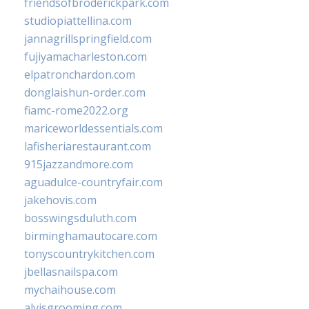
friendsofbroderickpark.com
studiopiattellina.com
jannagrillspringfield.com
fujiyamacharleston.com
elpatronchardon.com
donglaishun-order.com
fiamc-rome2022.org
mariceworldessentials.com
lafisheriarestaurant.com
915jazzandmore.com
aguadulce-countryfair.com
jakehovis.com
bosswingsduluth.com
birminghamautocare.com
tonyscountrykitchen.com
jbellasnailspa.com
mychaihouse.com
alvisgrooming.com