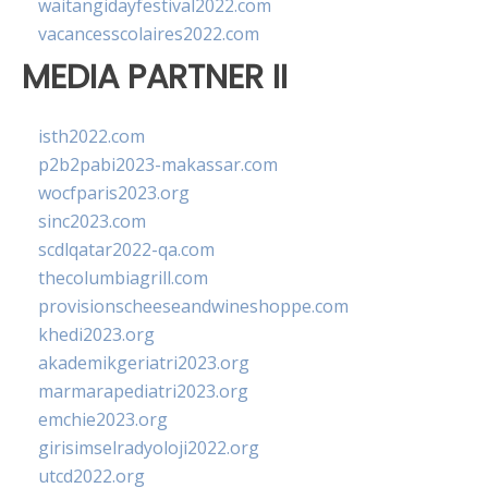
waitangidayfestival2022.com
vacancesscolaires2022.com
MEDIA PARTNER II
isth2022.com
p2b2pabi2023-makassar.com
wocfparis2023.org
sinc2023.com
scdlqatar2022-qa.com
thecolumbiagrill.com
provisionscheeseandwineshoppe.com
khedi2023.org
akademikgeriatri2023.org
marmarapediatri2023.org
emchie2023.org
girisimselradyoloji2022.org
utcd2022.org