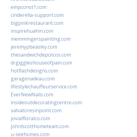
empconst1.com
cinderella-support.com
bigpinkrestaurant.com
inspirehuahin.com
memmingerspainting.com
jeremypbeasley.com
thesandwichdepotcos.com
drgiggleshouseofpain.com
hotflashdesigns.com
garagenadeau.com
lifestylechauffeurservice.com
EverNewNails.com
insideoutdecoratingcentre.com
salvatoresinpoint.com
jovialfloralco.com
johnlscotthometeam.com
u-seehomes.com