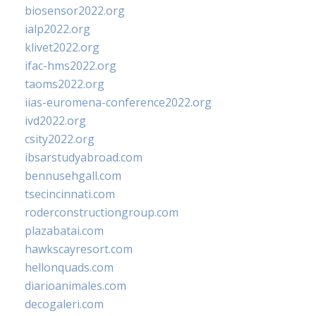
biosensor2022.org
ialp2022.org
klivet2022.org
ifac-hms2022.org
taoms2022.org
iias-euromena-conference2022.org
ivd2022.org
csity2022.org
ibsarstudyabroad.com
bennusehgall.com
tsecincinnati.com
roderconstructiongroup.com
plazabatai.com
hawkscayresort.com
hellonquads.com
diarioanimales.com
decogaleri.com