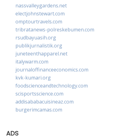
nassvalleygardens.net
electjohnstewart.com
omptourtravels.com
tribratanews-polreskebumen.com
rsudbayuasih.org
publikjurnalistik.org
juneteenthapparel.net
italywarm.com
journaloffinanceeconomics.com
kvk-kumari.org
foodscienceandtechnology.com
scisportsscience.com
addisababacuisineaz.com
burgerimcamas.com
ADS