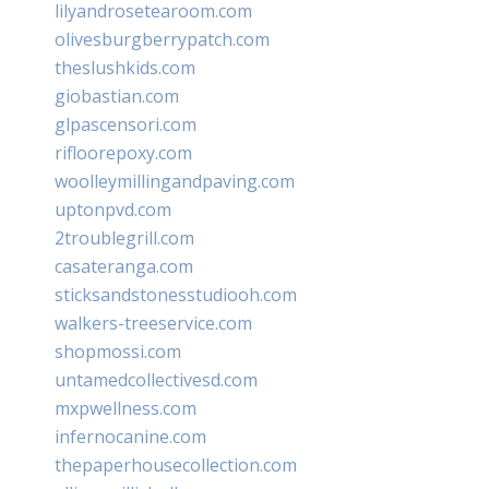
lilyandrosetearoom.com
olivesburgberrypatch.com
theslushkids.com
giobastian.com
glpascensori.com
rifloorepoxy.com
woolleymillingandpaving.com
uptonpvd.com
2troublegrill.com
casateranga.com
sticksandstonesstudiooh.com
walkers-treeservice.com
shopmossi.com
untamedcollectivesd.com
mxpwellness.com
infernocanine.com
thepaperhousecollection.com