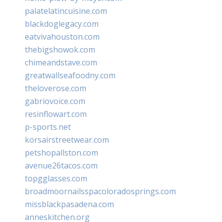
palatelatincuisine.com
blackdoglegacy.com
eatvivahouston.com
thebigshowok.com
chimeandstave.com
greatwallseafoodny.com
theloverose.com
gabriovoice.com
resinflowart.com
p-sports.net
korsairstreetwear.com
petshopallston.com
avenue26tacos.com
topgglasses.com
broadmoornailsspacoloradosprings.com
missblackpasadena.com
anneskitchen.org