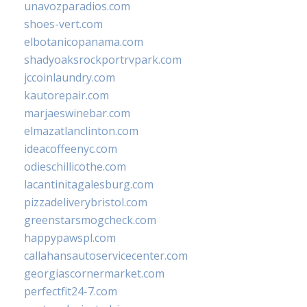
unavozparadios.com
shoes-vert.com
elbotanicopanama.com
shadyoaksrockportrvpark.com
jccoinlaundry.com
kautorepair.com
marjaeswinebar.com
elmazatlanclinton.com
ideacoffeenyc.com
odieschillicothe.com
lacantinitagalesburg.com
pizzadeliverybristol.com
greenstarsmogcheck.com
happypawspl.com
callahansautoservicecenter.com
georgiascornermarket.com
perfectfit24-7.com