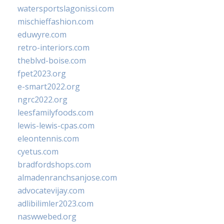
watersportslagonissi.com
mischieffashion.com
eduwyre.com
retro-interiors.com
theblvd-boise.com
fpet2023.org
e-smart2022.org
ngrc2022.org
leesfamilyfoods.com
lewis-lewis-cpas.com
eleontennis.com
cyetus.com
bradfordshops.com
almadenranchsanjose.com
advocatevijay.com
adlibilimler2023.com
naswwebed.org