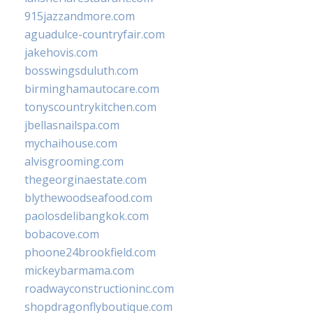
915jazzandmore.com
aguadulce-countryfair.com
jakehovis.com
bosswingsduluth.com
birminghamautocare.com
tonyscountrykitchen.com
jbellasnailspa.com
mychaihouse.com
alvisgrooming.com
thegeorginaestate.com
blythewoodseafood.com
paolosdelibangkok.com
bobacove.com
phoone24brookfield.com
mickeybarmama.com
roadwayconstructioninc.com
shopdragonflyboutique.com