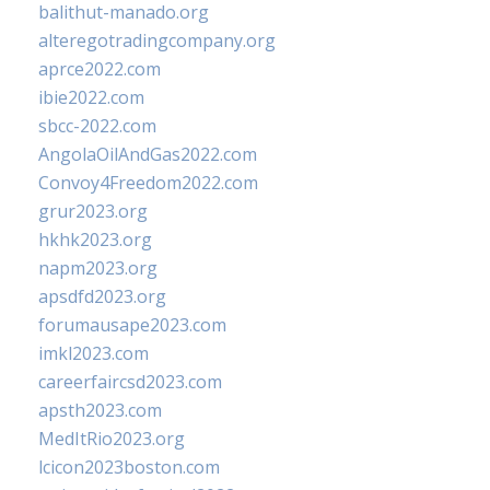
balithut-manado.org
alteregotradingcompany.org
aprce2022.com
ibie2022.com
sbcc-2022.com
AngolaOilAndGas2022.com
Convoy4Freedom2022.com
grur2023.org
hkhk2023.org
napm2023.org
apsdfd2023.org
forumausape2023.com
imkl2023.com
careerfaircsd2023.com
apsth2023.com
MedItRio2023.org
lcicon2023boston.com