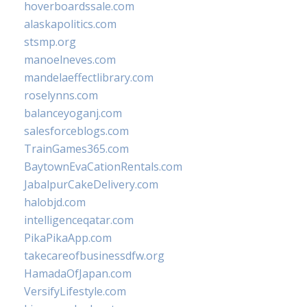
hoverboardssale.com
alaskapolitics.com
stsmp.org
manoelneves.com
mandelaeffectlibrary.com
roselynns.com
balanceyoganj.com
salesforceblogs.com
TrainGames365.com
BaytownEvaCationRentals.com
JabalpurCakeDelivery.com
halobjd.com
intelligenceqatar.com
PikaPikaApp.com
takecareofbusinessdfw.org
HamadaOfJapan.com
VersifyLifestyle.com