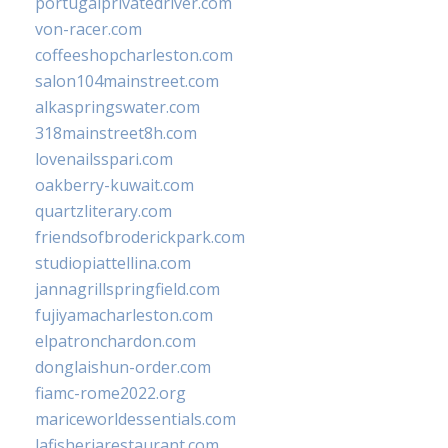
portugalprivatedriver.com
von-racer.com
coffeeshopcharleston.com
salon104mainstreet.com
alkaspringswater.com
318mainstreet8h.com
lovenailsspari.com
oakberry-kuwait.com
quartzliterary.com
friendsofbroderickpark.com
studiopiattellina.com
jannagrillspringfield.com
fujiyamacharleston.com
elpatronchardon.com
donglaishun-order.com
fiamc-rome2022.org
mariceworldessentials.com
lafisheriarestaurant.com