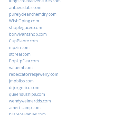
kingscreekadventures.com
antaeuslabs.com
purelycleanchemdry.com
WishOping.com
shoplegacee.com
bonvivantshop.com
CupPlante.com
mpzin.com
stcreal.com
PopUpFlea.com
valueml.com
rebeccatorresjewelry.com
jmpbliss.com
drjorgerico.com
queensushipa.com
wendyweimerdds.com
ameri-camp.com
hrsreceivables.com