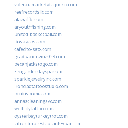
valenciamarketytaqueria.com
reefrecordsllc.com
alawaffle.com
aryouthfishing.com
united-basketball.com
tios-tacos.com
cafecito-satx.com
graduacionviu2023.com
pecanjackstogo.com
zengardendayspa.com
sparklejewelryinc.com
ironcladtattoostudio.com
bruinshome.com
annascleaningsvc.com
wolfcitytattoo.com
oysterbayturkeytrot.com
lafronterarestauranteybar.com