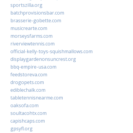
sportszilla.org
batchprovisionsbar.com
brasserie-gobette.com
musicrearte.com
morseysfarms.com
riverviewtennis.com
official-kelly-toys-squishmallows.com
displaygardenonsuncrest.org
bbq-empire-usa.com
feedstoreva.com
drogopets.com
ediblechalk.com
tabletennisnearme.com
oaksofa.com
soultacohtx.com
capishcaps.com
gpsyfl.org