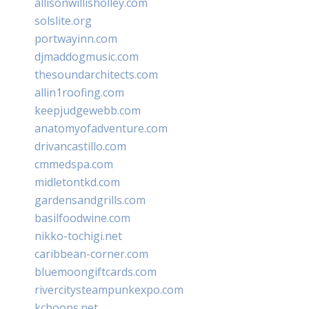
allisonwillisholley.com
solslite.org
portwayinn.com
djmaddogmusic.com
thesoundarchitects.com
allin1roofing.com
keepjudgewebb.com
anatomyofadventure.com
drivancastillo.com
cmmedspa.com
midletontkd.com
gardensandgrills.com
basilfoodwine.com
nikko-tochigi.net
caribbean-corner.com
bluemoongiftcards.com
rivercitysteampunkexpo.com
kchoops.net