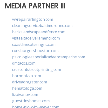
MEDIA PARTNER III
vwrepairarlington.com
cleaningservicebaltimore-md.com
beckslandscapeandfence.com
vistaaltadelveramendi.com
coastlinecateringnc.com
cuesburgershouston.com
psicologiaespecializadaencampeche.com
dmtacos.com
crescentstreetprinting.com
hornopizza.com
driveadragster.com
hematologa.com
lizaivanov.com
guesttinyhomes.com
home-plow-by-meyer.com