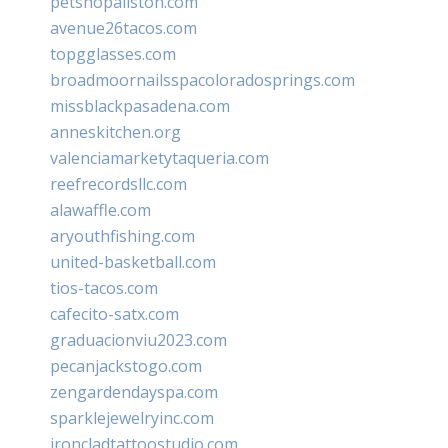
petshopallston.com
avenue26tacos.com
topgglasses.com
broadmoornailsspacoloradosprings.com
missblackpasadena.com
anneskitchen.org
valenciamarketytaqueria.com
reefrecordsllc.com
alawaffle.com
aryouthfishing.com
united-basketball.com
tios-tacos.com
cafecito-satx.com
graduacionviu2023.com
pecanjackstogo.com
zengardendayspa.com
sparklejewelryinc.com
ironcladtattoostudio.com