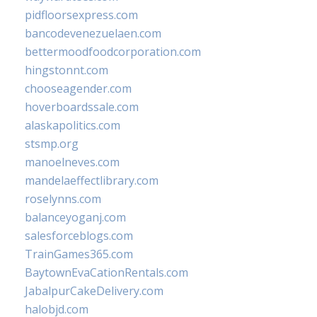
pidfloorsexpress.com
bancodevenezuelaen.com
bettermoodfoodcorporation.com
hingstonnt.com
chooseagender.com
hoverboardssale.com
alaskapolitics.com
stsmp.org
manoelneves.com
mandelaeffectlibrary.com
roselynns.com
balanceyoganj.com
salesforceblogs.com
TrainGames365.com
BaytownEvaCationRentals.com
JabalpurCakeDelivery.com
halobjd.com