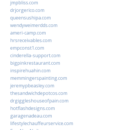
jmpbliss.com
drjorgerico.com
queensushipa.com
wendyweimerdds.com
ameri-camp.com
hrsreceivables.com
empconst1.com
cinderella-support.com
bigpinkrestaurant.com
inspirehuahin.com
memmingerspainting.com
jeremypbeasley.com
thesandwichdepotcos.com
drgiggleshouseofpain.com
hotflashdesigns.com
garagenadeau.com
lifestylechauffeurservice.com