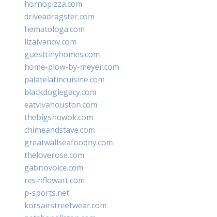
hornopizza.com
driveadragster.com
hematologa.com
lizaivanov.com
guesttinyhomes.com
home-plow-by-meyer.com
palatelatincuisine.com
blackdoglegacy.com
eatvivahouston.com
thebigshowok.com
chimeandstave.com
greatwallseafoodny.com
theloverose.com
gabriovoice.com
resinflowart.com
p-sports.net
korsairstreetwear.com