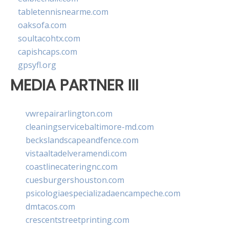
tabletennisnearme.com
oaksofa.com
soultacohtx.com
capishcaps.com
gpsyfl.org
MEDIA PARTNER III
vwrepairarlington.com
cleaningservicebaltimore-md.com
beckslandscapeandfence.com
vistaaltadelveramendi.com
coastlinecateringnc.com
cuesburgershouston.com
psicologiaespecializadaencampeche.com
dmtacos.com
crescentstreetprinting.com