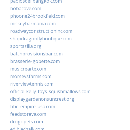
paolosdelibangkok.com
bobacove.com
phoone24brookfield.com
mickeybarmama.com
roadwayconstructioninc.com
shopdragonflyboutique.com
sportszilla.org
batchprovisionsbar.com
brasserie-gobette.com
musicrearte.com
morseysfarms.com
riverviewtennis.com
official-kelly-toys-squishmallows.com
displaygardenonsuncrest.org
bbq-empire-usa.com
feedstoreva.com
drogopets.com
ediblechalk.com