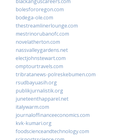
blackanguscareers.com
bolesfororegon.com
bodega-ole.com
thestreamlinerlounge.com
mestrinorubanofc.com
novelatherton.com
nassvalleygardens.net
electjohnstewart.com
omptourtravels.com
tribratanews-polreskebumen.com
rsudbayuasih.org
publikjurnalistik.org
juneteenthapparel.net
italywarm.com
journaloffinanceeconomics.com
kvk-kumari.org
foodscienceandtechnology.com
scisportsscience.com