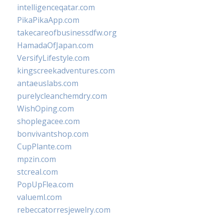
intelligenceqatar.com
PikaPikaApp.com
takecareofbusinessdfw.org
HamadaOfJapan.com
VersifyLifestyle.com
kingscreekadventures.com
antaeuslabs.com
purelycleanchemdry.com
WishOping.com
shoplegacee.com
bonvivantshop.com
CupPlante.com
mpzin.com
stcreal.com
PopUpFlea.com
valueml.com
rebeccatorresjewelry.com