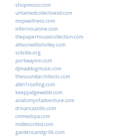
shopmossi.com
untamedcollectivesd.com
mxpwellness.com
infernocanine.com
thepaperhousecollection.com
allisonwillisholley.com
solslite.org
portwayinn.com
djmaddogmusic.com
thesoundarchitects.com
allin1roofing.com
keepjudgewebb.com
anatomyofadventure.com
drivancastillo.com
cmmedspa.com
midletontkd.com
gardensandgrills.com