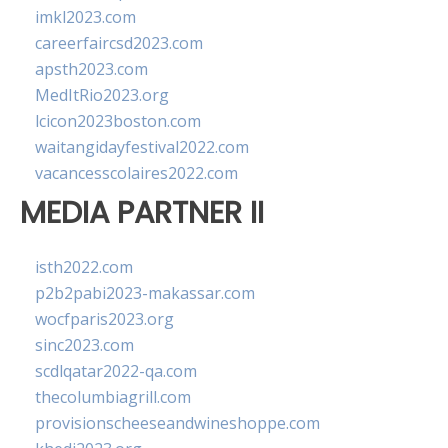
imkl2023.com
careerfaircsd2023.com
apsth2023.com
MedItRio2023.org
lcicon2023boston.com
waitangidayfestival2022.com
vacancesscolaires2022.com
MEDIA PARTNER II
isth2022.com
p2b2pabi2023-makassar.com
wocfparis2023.org
sinc2023.com
scdlqatar2022-qa.com
thecolumbiagrill.com
provisionscheeseandwineshoppe.com