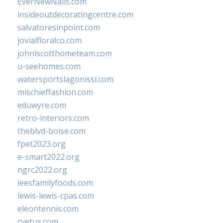
EverNewNails.com
insideoutdecoratingcentre.com
salvatoresinpoint.com
jovialfloralco.com
johnlscotthometeam.com
u-seehomes.com
watersportslagonissi.com
mischieffashion.com
eduwyre.com
retro-interiors.com
theblvd-boise.com
fpet2023.org
e-smart2022.org
ngrc2022.org
leesfamilyfoods.com
lewis-lewis-cpas.com
eleontennis.com
cyetus.com