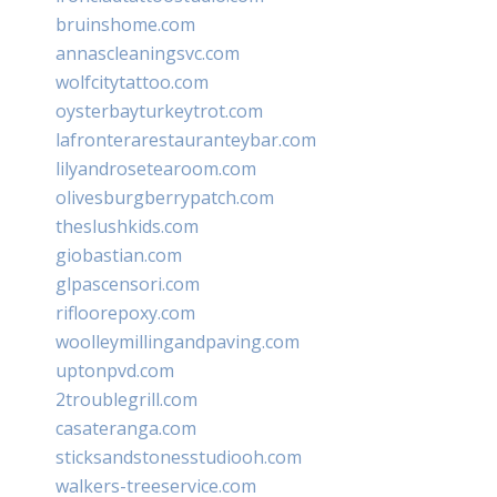
bruinshome.com
annascleaningsvc.com
wolfcitytattoo.com
oysterbayturkeytrot.com
lafronterarestauranteybar.com
lilyandrosetearoom.com
olivesburgberrypatch.com
theslushkids.com
giobastian.com
glpascensori.com
rifloorepoxy.com
woolleymillingandpaving.com
uptonpvd.com
2troublegrill.com
casateranga.com
sticksandstonesstudiooh.com
walkers-treeservice.com