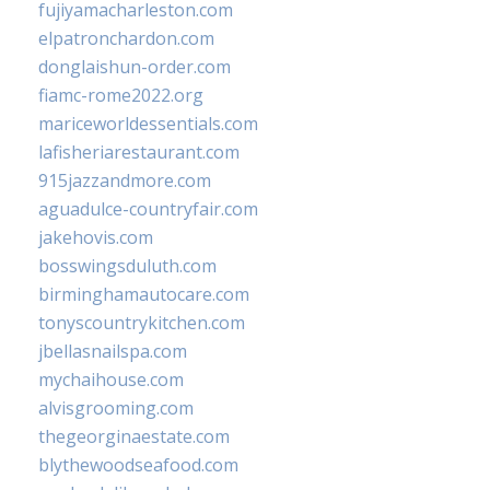
fujiyamacharleston.com
elpatronchardon.com
donglaishun-order.com
fiamc-rome2022.org
mariceworldessentials.com
lafisheriarestaurant.com
915jazzandmore.com
aguadulce-countryfair.com
jakehovis.com
bosswingsduluth.com
birminghamautocare.com
tonyscountrykitchen.com
jbellasnailspa.com
mychaihouse.com
alvisgrooming.com
thegeorginaestate.com
blythewoodseafood.com