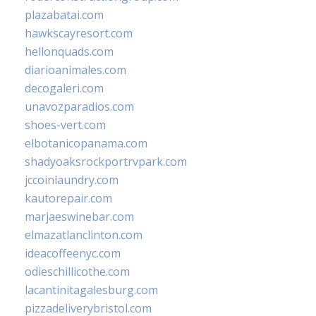
plazabatai.com
hawkscayresort.com
hellonquads.com
diarioanimales.com
decogaleri.com
unavozparadios.com
shoes-vert.com
elbotanicopanama.com
shadyoaksrockportrvpark.com
jccoinlaundry.com
kautorepair.com
marjaeswinebar.com
elmazatlanclinton.com
ideacoffeenyc.com
odieschillicothe.com
lacantinitagalesburg.com
pizzadeliverybristol.com