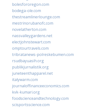
bolesfororegon.com
bodega-ole.com
thestreamlinerlounge.com
mestrinorubanofc.com
novelatherton.com
nassvalleygardens.net
electjohnstewart.com
omptourtravels.com
tribratanews-polreskebumen.com
rsudbayuasih.org
publikjurnalistik.org
juneteenthapparel.net
italywarm.com
journaloffinanceeconomics.com
kvk-kumari.org
foodscienceandtechnology.com
scisportsscience.com