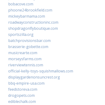
bobacove.com
phoone24brookfield.com
mickeybarmama.com
roadwayconstructioninc.com
shopdragonflyboutique.com
sportszilla.org
batchprovisionsbar.com
brasserie-gobette.com
musicrearte.com
morseysfarms.com
riverviewtennis.com
official-kelly-toys-squishmallows.com
displaygardenonsuncrest.org
bbq-empire-usa.com
feedstoreva.com
drogopets.com
ediblechalk.com