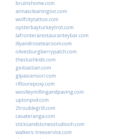
bruinshome.com
annascleaningsvc.com
wolfcitytattoo.com
oysterbayturkeytrot.com
lafronterarestauranteybar.com
lilyandrosetearoom.com
olivesburgberrypatch.com
theslushkids.com
giobastian.com
glpascensori.com
rifloorepoxy.com
woolleymillingandpaving.com
uptonpvd.com
2troublegrill.com
casateranga.com
sticksandstonesstudiooh.com
walkers-treeservice.com