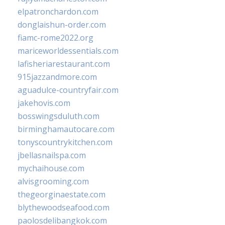
elpatronchardon.com
donglaishun-order.com
fiamc-rome2022.org
mariceworldessentials.com
lafisheriarestaurant.com
915jazzandmore.com
aguadulce-countryfair.com
jakehovis.com
bosswingsduluth.com
birminghamautocare.com
tonyscountrykitchen.com
jbellasnailspa.com
mychaihouse.com
alvisgrooming.com
thegeorginaestate.com
blythewoodseafood.com
paolosdelibangkok.com