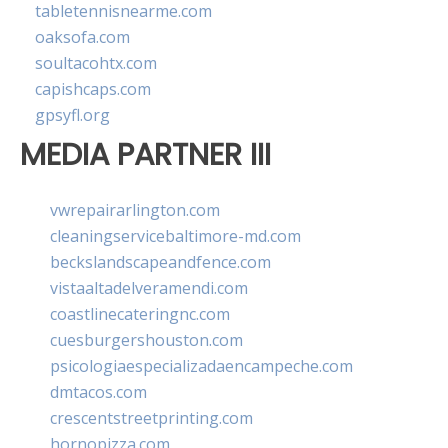
tabletennisnearme.com
oaksofa.com
soultacohtx.com
capishcaps.com
gpsyfl.org
MEDIA PARTNER III
vwrepairarlington.com
cleaningservicebaltimore-md.com
beckslandscapeandfence.com
vistaaltadelveramendi.com
coastlinecateringnc.com
cuesburgershouston.com
psicologiaespecializadaencampeche.com
dmtacos.com
crescentstreetprinting.com
hornopizza.com