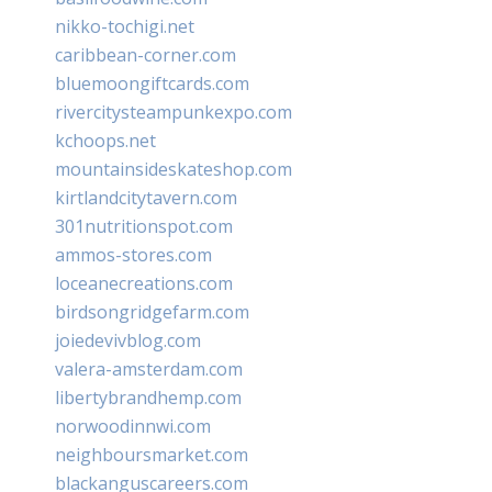
nikko-tochigi.net
caribbean-corner.com
bluemoongiftcards.com
rivercitysteampunkexpo.com
kchoops.net
mountainsideskateshop.com
kirtlandcitytavern.com
301nutritionspot.com
ammos-stores.com
loceanecreations.com
birdsongridgefarm.com
joiedevivblog.com
valera-amsterdam.com
libertybrandhemp.com
norwoodinnwi.com
neighboursmarket.com
blackanguscareers.com