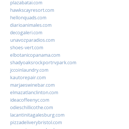
plazabatai.com
hawkscayresort.com
hellonquads.com
diarioanimales.com
decogaleri.com
unavozparadios.com
shoes-vert.com
elbotanicopanama.com
shadyoaksrockportrvpark.com
jccoinlaundry.com
kautorepair.com
marjaeswinebar.com
elmazatlanclinton.com
ideacoffeenyc.com
odieschillicothe.com
lacantinitagalesburg.com
pizzadeliverybristol.com