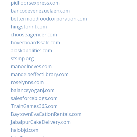
pidfloorsexpress.com
bancodevenezuelaen.com
bettermoodfoodcorporation.com
hingstonnt.com
chooseagender.com
hoverboardssale.com
alaskapolitics.com
stsmp.org
manoelneves.com
mandelaeffectlibrary.com
roselynns.com
balanceyoganj.com
salesforceblogs.com
TrainGames365.com
BaytownEvaCationRentals.com
JabalpurCakeDelivery.com
halobjd.com