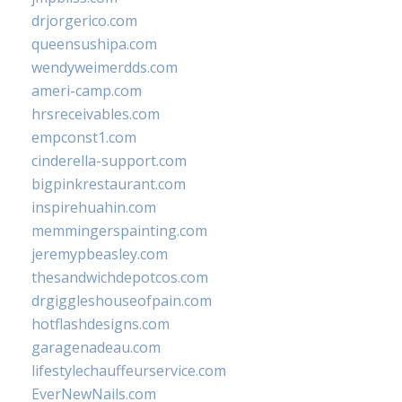
drjorgerico.com
queensushipa.com
wendyweimerdds.com
ameri-camp.com
hrsreceivables.com
empconst1.com
cinderella-support.com
bigpinkrestaurant.com
inspirehuahin.com
memmingerspainting.com
jeremypbeasley.com
thesandwichdepotcos.com
drgiggleshouseofpain.com
hotflashdesigns.com
garagenadeau.com
lifestylechauffeurservice.com
EverNewNails.com