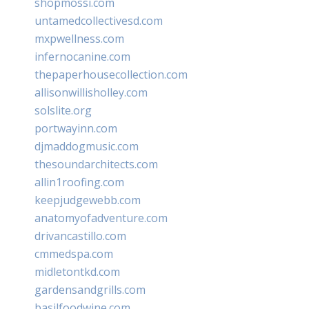
shopmossi.com
untamedcollectivesd.com
mxpwellness.com
infernocanine.com
thepaperhousecollection.com
allisonwillisholley.com
solslite.org
portwayinn.com
djmaddogmusic.com
thesoundarchitects.com
allin1roofing.com
keepjudgewebb.com
anatomyofadventure.com
drivancastillo.com
cmmedspa.com
midletontkd.com
gardensandgrills.com
basilfoodwine.com