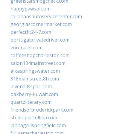
greenstarsmogcheck.com
happypawspl.com
callahansautoservicecenter.com
georgiascornermarket.com
perfectfit24-7.com
portugalprivatedriver.com
von-racer.com
coffeeshopcharleston.com
salon104mainstreet.com
alkaspringswater.com
318mainstreet8h.com
lovenailsspari.com
oakberry-kuwait.com
quartzliterary.com
friendsofbroderickpark.com
studiopiattellina.com
jannagrillspringfield.com
fujiyamacharleston.com