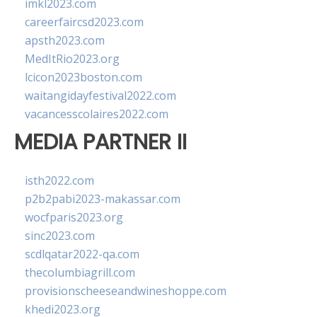
imkl2023.com
careerfaircsd2023.com
apsth2023.com
MedItRio2023.org
lcicon2023boston.com
waitangidayfestival2022.com
vacancesscolaires2022.com
MEDIA PARTNER II
isth2022.com
p2b2pabi2023-makassar.com
wocfparis2023.org
sinc2023.com
scdlqatar2022-qa.com
thecolumbiagrill.com
provisionscheeseandwineshoppe.com
khedi2023.org