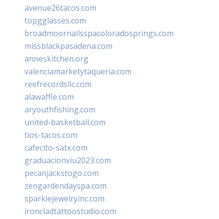
avenue26tacos.com
topgglasses.com
broadmoornailsspacoloradosprings.com
missblackpasadena.com
anneskitchen.org
valenciamarketytaqueria.com
reefrecordsllc.com
alawaffle.com
aryouthfishing.com
united-basketball.com
tios-tacos.com
cafecito-satx.com
graduacionviu2023.com
pecanjackstogo.com
zengardendayspa.com
sparklejewelryinc.com
ironcladtattoostudio.com