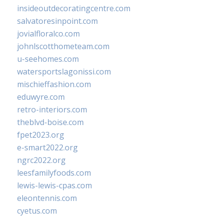
insideoutdecoratingcentre.com
salvatoresinpoint.com
jovialfloralco.com
johnlscotthometeam.com
u-seehomes.com
watersportslagonissi.com
mischieffashion.com
eduwyre.com
retro-interiors.com
theblvd-boise.com
fpet2023.org
e-smart2022.org
ngrc2022.org
leesfamilyfoods.com
lewis-lewis-cpas.com
eleontennis.com
cyetus.com