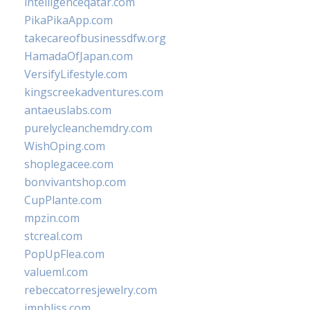
intelligenceqatar.com
PikaPikaApp.com
takecareofbusinessdfw.org
HamadaOfJapan.com
VersifyLifestyle.com
kingscreekadventures.com
antaeuslabs.com
purelycleanchemdry.com
WishOping.com
shoplegacee.com
bonvivantshop.com
CupPlante.com
mpzin.com
stcreal.com
PopUpFlea.com
valueml.com
rebeccatorresjewelry.com
jmpbliss.com