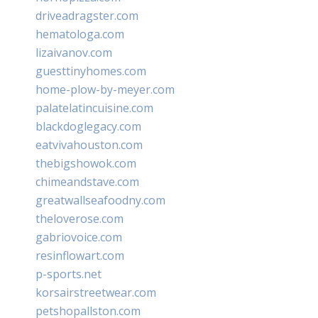
driveadragster.com
hematologa.com
lizaivanov.com
guesttinyhomes.com
home-plow-by-meyer.com
palatelatincuisine.com
blackdoglegacy.com
eatvivahouston.com
thebigshowok.com
chimeandstave.com
greatwallseafoodny.com
theloverose.com
gabriovoice.com
resinflowart.com
p-sports.net
korsairstreetwear.com
petshopallston.com