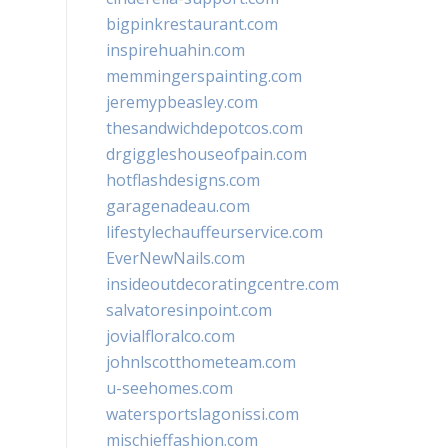
bigpinkrestaurant.com
inspirehuahin.com
memmingerspainting.com
jeremypbeasley.com
thesandwichdepotcos.com
drgiggleshouseofpain.com
hotflashdesigns.com
garagenadeau.com
lifestylechauffeurservice.com
EverNewNails.com
insideoutdecoratingcentre.com
salvatoresinpoint.com
jovialfloralco.com
johnlscotthometeam.com
u-seehomes.com
watersportslagonissi.com
mischieffashion.com