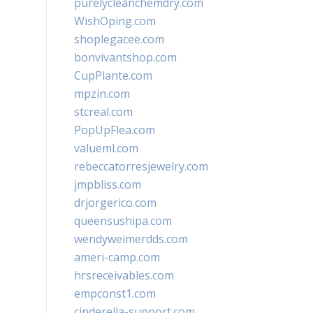
purelycleanchemdry.com
WishOping.com
shoplegacee.com
bonvivantshop.com
CupPlante.com
mpzin.com
stcreal.com
PopUpFlea.com
valueml.com
rebeccatorresjewelry.com
jmpbliss.com
drjorgerico.com
queensushipa.com
wendyweimerdds.com
ameri-camp.com
hrsreceivables.com
empconst1.com
cinderella-support.com