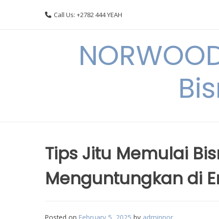
Skip
Call Us: +2782 444 YEAH
to
content
NORWOODI
Bi
Tips Jitu Memulai Bis
Menguntungkan di Er
Posted on
February 5, 2025
by
adminnor