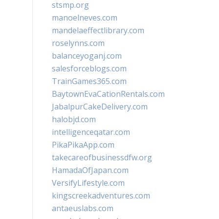
stsmp.org
manoelneves.com
mandelaeffectlibrary.com
roselynns.com
balanceyoganj.com
salesforceblogs.com
TrainGames365.com
BaytownEvaCationRentals.com
JabalpurCakeDelivery.com
halobjd.com
intelligenceqatar.com
PikaPikaApp.com
takecareofbusinessdfw.org
HamadaOfJapan.com
VersifyLifestyle.com
kingscreekadventures.com
antaeuslabs.com