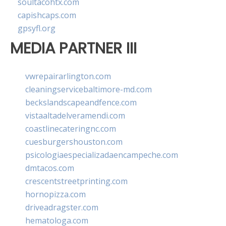
soultacohtx.com
capishcaps.com
gpsyfl.org
MEDIA PARTNER III
vwrepairarlington.com
cleaningservicebaltimore-md.com
beckslandscapeandfence.com
vistaaltadelveramendi.com
coastlinecateringnc.com
cuesburgershouston.com
psicologiaespecializadaencampeche.com
dmtacos.com
crescentstreetprinting.com
hornopizza.com
driveadragster.com
hematologa.com