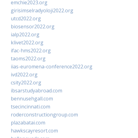
emchie2023.org
girisimselradyoloji2022.org
utcd2022.org
biosensor2022.org
ialp2022.org
klivet2022.org
ifac-hms2022.org
taoms2022.org
iias-euromena-conference2022.org
ivd2022.org
csity2022.org
ibsarstudyabroad.com
bennusehgall.com
tsecincinnati.com
roderconstructiongroup.com
plazabatai.com
hawkscayresort.com