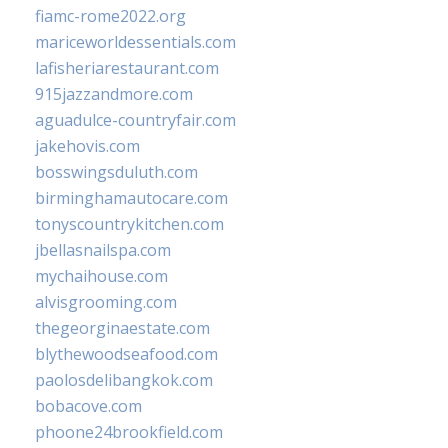
fiamc-rome2022.org
mariceworldessentials.com
lafisheriarestaurant.com
915jazzandmore.com
aguadulce-countryfair.com
jakehovis.com
bosswingsduluth.com
birminghamautocare.com
tonyscountrykitchen.com
jbellasnailspa.com
mychaihouse.com
alvisgrooming.com
thegeorginaestate.com
blythewoodseafood.com
paolosdelibangkok.com
bobacove.com
phoone24brookfield.com