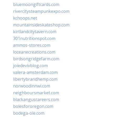
bluemoongiftcards.com
rivercitysteampunkexpo.com
kchoops.net
mountainsideskateshop.com
kirtlandcitytavern.com
301nutritionspot.com
ammos-stores.com
loceanecreations.com
birdsongridgefarm.com
joiedevivblog.com
valera-amsterdam.com
libertybrandhemp.com
norwoodinnwi.com
neighboursmarket.com
blackanguscareers.com
bolesfororegon.com
bodega-ole.com