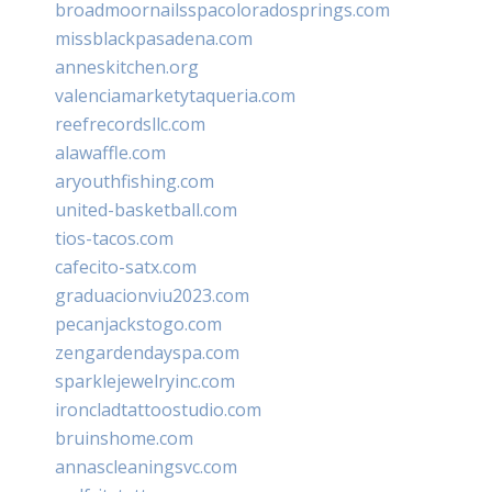
broadmoornailsspacoloradosprings.com
missblackpasadena.com
anneskitchen.org
valenciamarketytaqueria.com
reefrecordsllc.com
alawaffle.com
aryouthfishing.com
united-basketball.com
tios-tacos.com
cafecito-satx.com
graduacionviu2023.com
pecanjackstogo.com
zengardendayspa.com
sparklejewelryinc.com
ironcladtattoostudio.com
bruinshome.com
annascleaningsvc.com