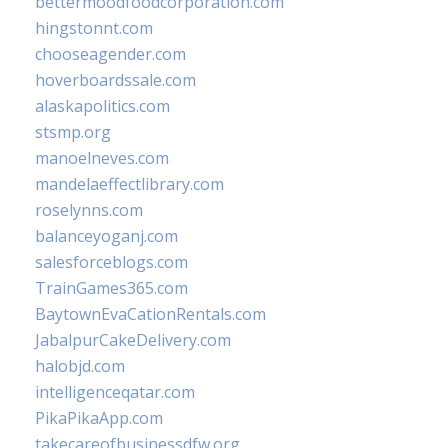
bettermoodfoodcorporation.com
hingstonnt.com
chooseagender.com
hoverboardssale.com
alaskapolitics.com
stsmp.org
manoelneves.com
mandelaeffectlibrary.com
roselynns.com
balanceyoganj.com
salesforceblogs.com
TrainGames365.com
BaytownEvaCationRentals.com
JabalpurCakeDelivery.com
halobjd.com
intelligenceqatar.com
PikaPikaApp.com
takecareofbusinessdfw.org