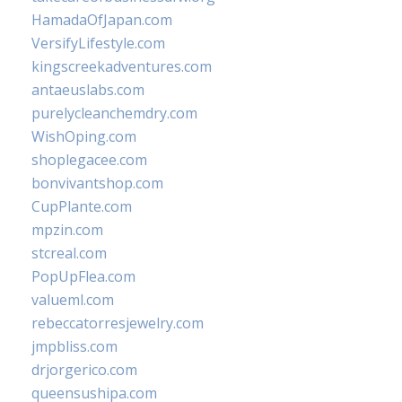
HamadaOfJapan.com
VersifyLifestyle.com
kingscreekadventures.com
antaeuslabs.com
purelycleanchemdry.com
WishOping.com
shoplegacee.com
bonvivantshop.com
CupPlante.com
mpzin.com
stcreal.com
PopUpFlea.com
valueml.com
rebeccatorresjewelry.com
jmpbliss.com
drjorgerico.com
queensushipa.com