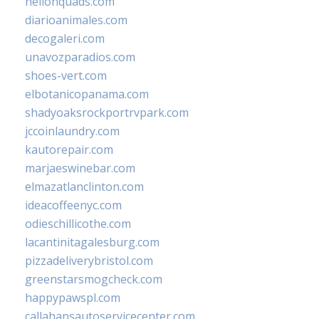
hellonquads.com
diarioanimales.com
decogaleri.com
unavozparadios.com
shoes-vert.com
elbotanicopanama.com
shadyoaksrockportrvpark.com
jccoinlaundry.com
kautorepair.com
marjaeswinebar.com
elmazatlanclinton.com
ideacoffeenyc.com
odieschillicothe.com
lacantinitagalesburg.com
pizzadeliverybristol.com
greenstarsmogcheck.com
happypawspl.com
callahansautoservicecenter.com