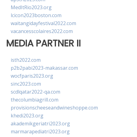
MedItRio2023.org
lcicon2023boston.com
waitangidayfestival2022.com
vacancesscolaires2022.com
MEDIA PARTNER II
isth2022.com
p2b2pabi2023-makassar.com
wocfparis2023.org
sinc2023.com
scdlqatar2022-qa.com
thecolumbiagrill.com
provisionscheeseandwineshoppe.com
khedi2023.org
akademikgeriatri2023.org
marmarapediatri2023.org