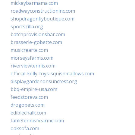
mickeybarmama.com
roadwayconstructioninc.com
shopdragonflyboutique.com
sportszilla.org
batchprovisionsbar.com
brasserie-gobette.com
musicrearte.com
morseysfarms.com
riverviewtennis.com
official-kelly-toys-squishmallows.com
displaygardenonsuncrest.org
bbq-empire-usa.com
feedstoreva.com
drogopets.com
ediblechalk.com
tabletennisnearme.com
oaksofa.com