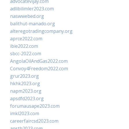
advocatevijay.com
adlibilimler2023.com
naswwebed.org
balithut-manado.org
alteregotradingcompany.org
aprce2022.com
ibie2022.com
sbcc-2022.com
AngolaOilAndGas2022.com
Convoy4Freedom2022.com
grur2023.org
hkhk2023.org
napm2023.org
apsdfd2023.org
forumausape2023.com
imkl2023.com
careerfaircsd2023.com
apsth2023.com