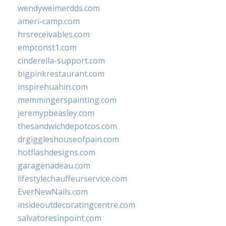
wendyweimerdds.com
ameri-camp.com
hrsreceivables.com
empconst1.com
cinderella-support.com
bigpinkrestaurant.com
inspirehuahin.com
memmingerspainting.com
jeremypbeasley.com
thesandwichdepotcos.com
drgiggleshouseofpain.com
hotflashdesigns.com
garagenadeau.com
lifestylechauffeurservice.com
EverNewNails.com
insideoutdecoratingcentre.com
salvatoresinpoint.com