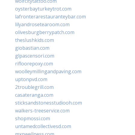
wolfcitytattoo.com
oysterbayturkeytrot.com
lafronterarestauranteybar.com
lilyandrosetearoom.com
olivesburgberrypatch.com
theslushkids.com
giobastian.com
glpascensori.com
rifloorepoxy.com
woolleymillingandpaving.com
uptonpvd.com
2troublegrill.com
casateranga.com
sticksandstonesstudiooh.com
walkers-treeservice.com
shopmossi.com
untamedcollectivesd.com
mxpwellness.com