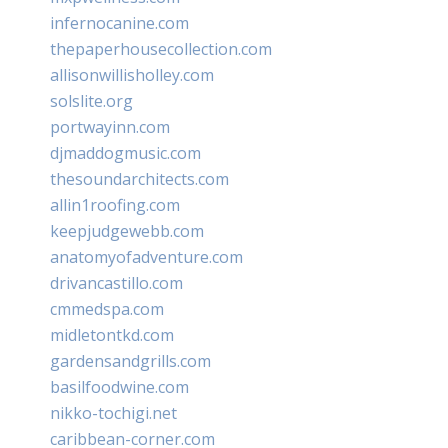
infernocanine.com
thepaperhousecollection.com
allisonwillisholley.com
solslite.org
portwayinn.com
djmaddogmusic.com
thesoundarchitects.com
allin1roofing.com
keepjudgewebb.com
anatomyofadventure.com
drivancastillo.com
cmmedspa.com
midletontkd.com
gardensandgrills.com
basilfoodwine.com
nikko-tochigi.net
caribbean-corner.com