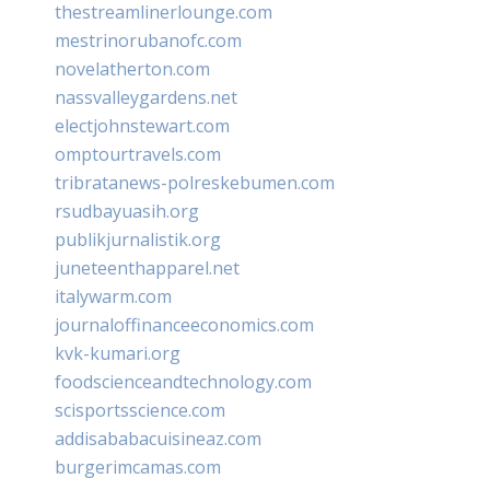
thestreamlinerlounge.com
mestrinorubanofc.com
novelatherton.com
nassvalleygardens.net
electjohnstewart.com
omptourtravels.com
tribratanews-polreskebumen.com
rsudbayuasih.org
publikjurnalistik.org
juneteenthapparel.net
italywarm.com
journaloffinanceeconomics.com
kvk-kumari.org
foodscienceandtechnology.com
scisportsscience.com
addisababacuisineaz.com
burgerimcamas.com