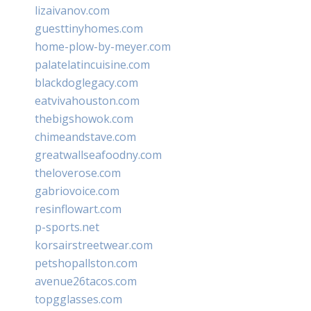
lizaivanov.com
guesttinyhomes.com
home-plow-by-meyer.com
palatelatincuisine.com
blackdoglegacy.com
eatvivahouston.com
thebigshowok.com
chimeandstave.com
greatwallseafoodny.com
theloverose.com
gabriovoice.com
resinflowart.com
p-sports.net
korsairstreetwear.com
petshopallston.com
avenue26tacos.com
topgglasses.com