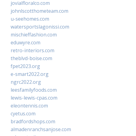
jovialfloralco.com
johnlscotthometeam.com
u-seehomes.com
watersportslagonissi.com
mischieffashion.com
eduwyre.com
retro-interiors.com
theblvd-boise.com
fpet2023.org
e-smart2022.org
ngrc2022.org
leesfamilyfoods.com
lewis-lewis-cpas.com
eleontennis.com
cyetus.com
bradfordshops.com
almadenranchsanjose.com