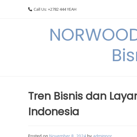
Skip
Call Us: +2782 444 YEAH
to
content
NORWOODI
Bi
Tren Bisnis dan Layan
Indonesia
Posted on
November 8, 2024
by
adminnor