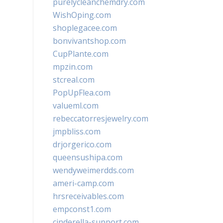
purelycleanchemdry.com
WishOping.com
shoplegacee.com
bonvivantshop.com
CupPlante.com
mpzin.com
stcreal.com
PopUpFlea.com
valueml.com
rebeccatorresjewelry.com
jmpbliss.com
drjorgerico.com
queensushipa.com
wendyweimerdds.com
ameri-camp.com
hrsreceivables.com
empconst1.com
cinderella-support.com