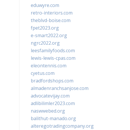
eduwyre.com
retro-interiors.com
theblvd-boise.com
fpet2023.org
e-smart2022.org
ngrc2022.org
leesfamilyfoods.com
lewis-lewis-cpas.com
eleontennis.com
cyetus.com
bradfordshops.com
almadenranchsanjose.com
advocatevijay.com
adlibilimler2023.com
naswwebed.org
balithut-manado.org
alteregotradingcompany.org