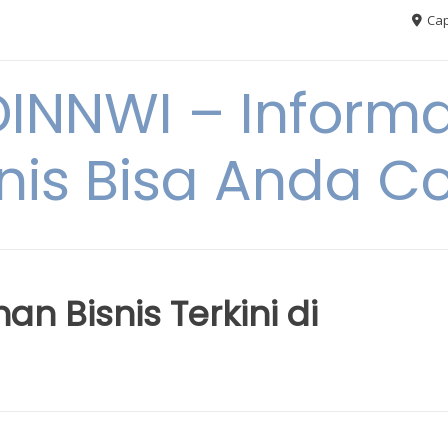
Cap
NNWI – Informas
snis Bisa Anda C
an Bisnis Terkini di