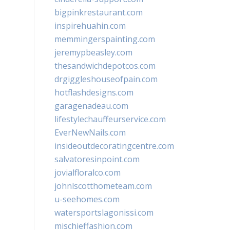
bigpinkrestaurant.com
inspirehuahin.com
memmingerspainting.com
jeremypbeasley.com
thesandwichdepotcos.com
drgiggleshouseofpain.com
hotflashdesigns.com
garagenadeau.com
lifestylechauffeurservice.com
EverNewNails.com
insideoutdecoratingcentre.com
salvatoresinpoint.com
jovialfloralco.com
johnlscotthometeam.com
u-seehomes.com
watersportslagonissi.com
mischieffashion.com