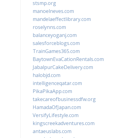
stsmp.org
manoelneves.com
mandelaeffectlibrary.com
roselynns.com
balanceyoganj.com
salesforceblogs.com
TrainGames365.com
BaytownEvaCationRentals.com
JabalpurCakeDelivery.com
halobjd.com
intelligenceqatar.com
PikaPikaApp.com
takecareofbusinessdfw.org
HamadaOfJapan.com
VersifyLifestyle.com
kingscreekadventures.com
antaeuslabs.com