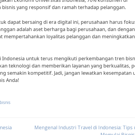
ijakan Ekonomi Universitas Indonesia, 70% konsumen di
 bisnis yang responsif dan ramah terhadap pelanggan.
k dapat bersaing di era digital ini, perusahaan harus foku
langgan adalah aset berharga bagi perusahaan, dan dengan
at mempertahankan loyalitas pelanggan dan meningkatkan
di Indonesia untuk terus mengikuti perkembangan tren bisn
kan teknologi dan memberikan layanan yang berkualitas, p
yang semakin kompetitif. Jadi, jangan lewatkan kesempatan 
is Anda!
bisnis
onesia
Mengenal Industri Travel di Indonesia: Tips
Memulai Bisnis