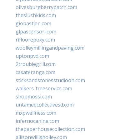
olivesburgberrypatch.com
theslushkids.com
giobastian.com
glpascensori.com
rifloorepoxy.com
woolleymillingandpaving.com
uptonpvd.com
2troublegrill.com
casateranga.com
sticksandstonesstudiooh.com
walkers-treeservice.com
shopmossi.com
untamedcollectivesd.com
mxpwellness.com
infernocanine.com
thepaperhousecollection.com
allisonwillisholley.com