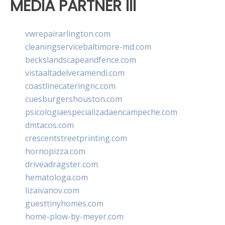
MEDIA PARTNER III
vwrepairarlington.com
cleaningservicebaltimore-md.com
beckslandscapeandfence.com
vistaaltadelveramendi.com
coastlinecateringnc.com
cuesburgershouston.com
psicologiaespecializadaencampeche.com
dmtacos.com
crescentstreetprinting.com
hornopizza.com
driveadragster.com
hematologa.com
lizaivanov.com
guesttinyhomes.com
home-plow-by-meyer.com