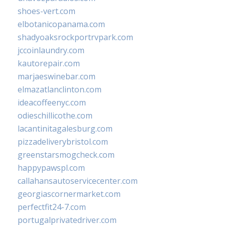
shoes-vert.com
elbotanicopanama.com
shadyoaksrockportrvpark.com
jccoinlaundry.com
kautorepair.com
marjaeswinebar.com
elmazatlanclinton.com
ideacoffeenyc.com
odieschillicothe.com
lacantinitagalesburg.com
pizzadeliverybristol.com
greenstarsmogcheck.com
happypawspl.com
callahansautoservicecenter.com
georgiascornermarket.com
perfectfit24-7.com
portugalprivatedriver.com