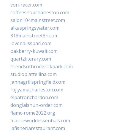
von-racer.com
coffeeshopcharleston.com
salon104mainstreet.com
alkaspringswater.com
318mainstreet8h.com
lovenailsspari.com
oakberry-kuwait.com
quartzliterary.com
friendsofbroderickpark.com
studiopiattellina.com
jannagrillspringfield.com
fujiyamacharleston.com
elpatronchardon.com
donglaishun-order.com
fiamc-rome2022.org
mariceworldessentials.com
lafisheriarestaurant.com