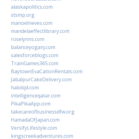
alaskapolitics.com
stsmp.org
manoelneves.com
mandelaeffectlibrary.com
roselynns.com
balanceyoganj.com
salesforceblogs.com
TrainGames365.com
BaytownEvaCationRentals.com
JabalpurCakeDelivery.com
halobjd.com
intelligenceqatar.com
PikaPikaApp.com
takecareofbusinessdfw.org
HamadaOfJapan.com
VersifyLifestyle.com
kingscreekadventures.com