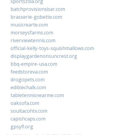
sportszilla.org
batchprovisionsbar.com
brasserie-gobette.com
musicrearte.com
morseysfarms.com
riverviewtennis.com
official-kelly-toys-squishmallows.com
displaygardenonsuncrest.org
bbq-empire-usa.com
feedstoreva.com
drogopets.com
ediblechalk.com
tabletennisnearme.com
oaksofa.com
soultacohtx.com
capishcaps.com
gpsyfl.org