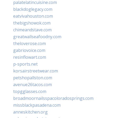
palatelatincuisine.com
blackdoglegacy.com
eatvivahouston.com
thebigshowok.com
chimeandstave.com
greatwallseafoodny.com
theloverose.com
gabriovoice.com
resinflowart.com
p-sports.net
korsairstreetwear.com
petshopallston.com
avenue26tacos.com
topgglasses.com
broadmoornailsspacoloradosprings.com
missblackpasadena.com
anneskitchen.org