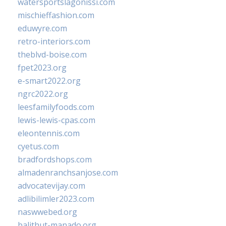
watersportslagonissi.com
mischieffashion.com
eduwyre.com
retro-interiors.com
theblvd-boise.com
fpet2023.org
e-smart2022.org
ngrc2022.org
leesfamilyfoods.com
lewis-lewis-cpas.com
eleontennis.com
cyetus.com
bradfordshops.com
almadenranchsanjose.com
advocatevijay.com
adlibilimler2023.com
naswwebed.org
balithut-manado.org