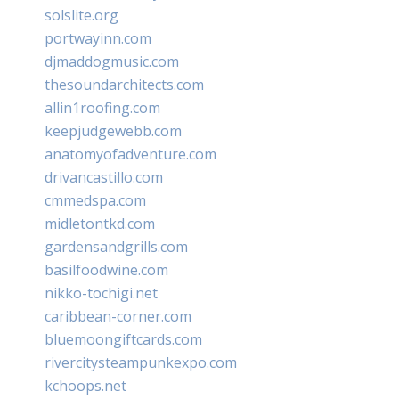
solslite.org
portwayinn.com
djmaddogmusic.com
thesoundarchitects.com
allin1roofing.com
keepjudgewebb.com
anatomyofadventure.com
drivancastillo.com
cmmedspa.com
midletontkd.com
gardensandgrills.com
basilfoodwine.com
nikko-tochigi.net
caribbean-corner.com
bluemoongiftcards.com
rivercitysteampunkexpo.com
kchoops.net