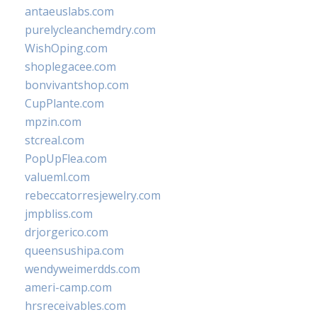
antaeuslabs.com
purelycleanchemdry.com
WishOping.com
shoplegacee.com
bonvivantshop.com
CupPlante.com
mpzin.com
stcreal.com
PopUpFlea.com
valueml.com
rebeccatorresjewelry.com
jmpbliss.com
drjorgerico.com
queensushipa.com
wendyweimerdds.com
ameri-camp.com
hrsreceivables.com