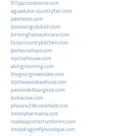
915jazzandmore.com
aguadulce-countryfair.com
jakehovis.com
bosswingsduluth.com
birminghamautocare.com
tonyscountrykitchen.com
jbellasnailspa.com
mychaihouse.com
alvisgrooming.com
thegeorginaestate.com
blythewoodseafood.com
paolosdelibangkok.com
bobacove.com
phoone24brookfield.com
mickeybarmama.com
roadwayconstructioninc.com
shopdragonflyboutique.com