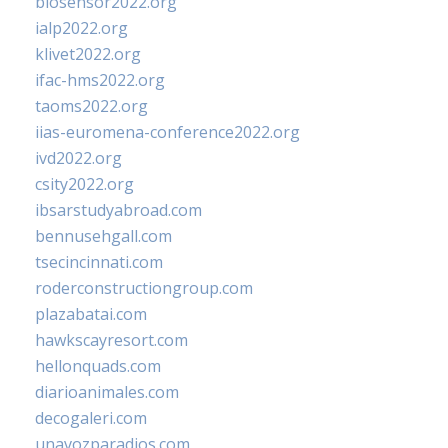
biosensor2022.org
ialp2022.org
klivet2022.org
ifac-hms2022.org
taoms2022.org
iias-euromena-conference2022.org
ivd2022.org
csity2022.org
ibsarstudyabroad.com
bennusehgall.com
tsecincinnati.com
roderconstructiongroup.com
plazabatai.com
hawkscayresort.com
hellonquads.com
diarioanimales.com
decogaleri.com
unavozparadios.com