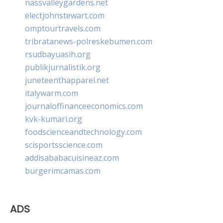
nassvalleygardens.net
electjohnstewart.com
omptourtravels.com
tribratanews-polreskebumen.com
rsudbayuasih.org
publikjurnalistik.org
juneteenthapparel.net
italywarm.com
journaloffinanceeconomics.com
kvk-kumari.org
foodscienceandtechnology.com
scisportsscience.com
addisababacuisineaz.com
burgerimcamas.com
ADS