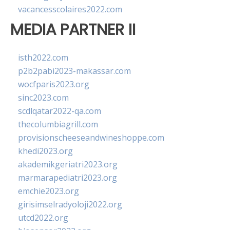
vacancesscolaires2022.com
MEDIA PARTNER II
isth2022.com
p2b2pabi2023-makassar.com
wocfparis2023.org
sinc2023.com
scdlqatar2022-qa.com
thecolumbiagrill.com
provisionscheeseandwineshoppe.com
khedi2023.org
akademikgeriatri2023.org
marmarapediatri2023.org
emchie2023.org
girisimselradyoloji2022.org
utcd2022.org