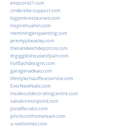
empconst1.com
cinderella-support.com
bigpinkrestaurant.com
inspirehuahin.com
memmingerspainting.com
jeremypbeasley.com
thesandwichdepotcos.com
drgiggleshouseofpain.com
hotflashdesigns.com
garagenadeau.com
lifestylechauffeurservice.com
EverNewNails.com
insideoutdecoratingcentre.com
salvatoresinpoint.com
jovialfloralco.com
johnlscotthometeam.com
u-seehomes.com