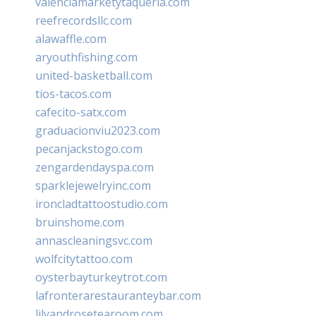
valenciamarketytaqueria.com
reefrecordsllc.com
alawaffle.com
aryouthfishing.com
united-basketball.com
tios-tacos.com
cafecito-satx.com
graduacionviu2023.com
pecanjackstogo.com
zengardendayspa.com
sparklejewelryinc.com
ironcladtattoostudio.com
bruinshome.com
annascleaningsvc.com
wolfcitytattoo.com
oysterbayturkeytrot.com
lafronterarestauranteybar.com
lilyandrosetearoom.com