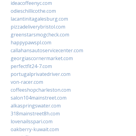
ideacoffeenyc.com
odieschillicothe.com
lacantinitagalesburg.com
pizzadeliverybristol.com
greenstarsmogcheck.com
happypawspl.com
callahansautoservicecenter.com
georgiascornermarket.com
perfectfit24-7.com
portugalprivatedriver.com
von-racer.com
coffeeshopcharleston.com
salon104mainstreet.com
alkaspringswater.com
318mainstreet8h.com
lovenailsspari.com
oakberry-kuwait.com