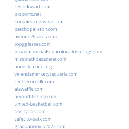
resinflowart.com
p-sports.net
korsairstreetwear.com
petshopallston.com
avenue26tacos.com
topgglasses.com
broadmoornailsspacoloradosprings.com
missblackpasadena.com
anneskitchen.org
valenciamarketytaqueria.com
reefrecordsllc.com
alawaffle.com
aryouthfishing.com
united-basketball.com
tios-tacos.com
cafecito-satx.com
graduacionviu2023.com