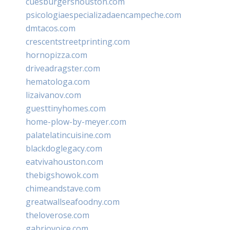
cuesburgershouston.com
psicologiaespecializadaencampeche.com
dmtacos.com
crescentstreetprinting.com
hornopizza.com
driveadragster.com
hematologa.com
lizaivanov.com
guesttinyhomes.com
home-plow-by-meyer.com
palatelatincuisine.com
blackdoglegacy.com
eatvivahouston.com
thebigshowok.com
chimeandstave.com
greatwallseafoodny.com
theloverose.com
gabriovoice.com