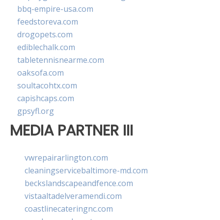
bbq-empire-usa.com
feedstoreva.com
drogopets.com
ediblechalk.com
tabletennisnearme.com
oaksofa.com
soultacohtx.com
capishcaps.com
gpsyfl.org
MEDIA PARTNER III
vwrepairarlington.com
cleaningservicebaltimore-md.com
beckslandscapeandfence.com
vistaaltadelveramendi.com
coastlinecateringnc.com