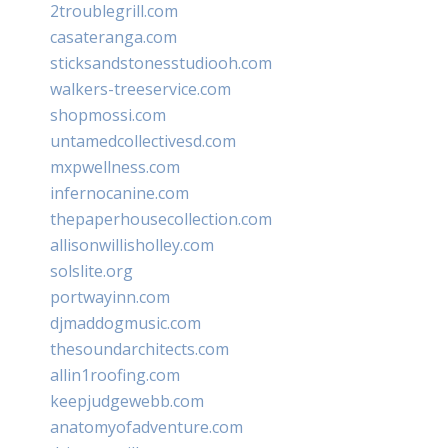
2troublegrill.com
casateranga.com
sticksandstonesstudiooh.com
walkers-treeservice.com
shopmossi.com
untamedcollectivesd.com
mxpwellness.com
infernocanine.com
thepaperhousecollection.com
allisonwillisholley.com
solslite.org
portwayinn.com
djmaddogmusic.com
thesoundarchitects.com
allin1roofing.com
keepjudgewebb.com
anatomyofadventure.com