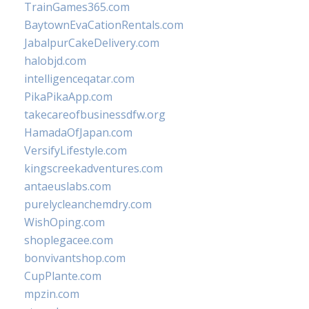
TrainGames365.com
BaytownEvaCationRentals.com
JabalpurCakeDelivery.com
halobjd.com
intelligenceqatar.com
PikaPikaApp.com
takecareofbusinessdfw.org
HamadaOfJapan.com
VersifyLifestyle.com
kingscreekadventures.com
antaeuslabs.com
purelycleanchemdry.com
WishOping.com
shoplegacee.com
bonvivantshop.com
CupPlante.com
mpzin.com