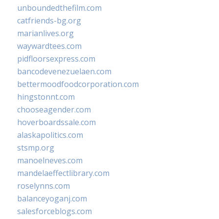
unboundedthefilm.com
catfriends-bg.org
marianlives.org
waywardtees.com
pidfloorsexpress.com
bancodevenezuelaen.com
bettermoodfoodcorporation.com
hingstonnt.com
chooseagender.com
hoverboardssale.com
alaskapolitics.com
stsmp.org
manoelneves.com
mandelaeffectlibrary.com
roselynns.com
balanceyoganj.com
salesforceblogs.com