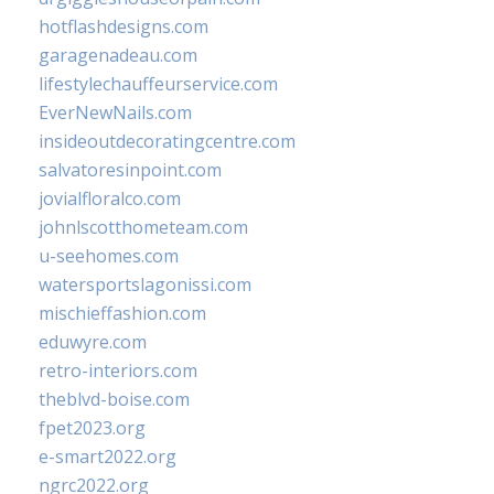
hotflashdesigns.com
garagenadeau.com
lifestylechauffeurservice.com
EverNewNails.com
insideoutdecoratingcentre.com
salvatoresinpoint.com
jovialfloralco.com
johnlscotthometeam.com
u-seehomes.com
watersportslagonissi.com
mischieffashion.com
eduwyre.com
retro-interiors.com
theblvd-boise.com
fpet2023.org
e-smart2022.org
ngrc2022.org