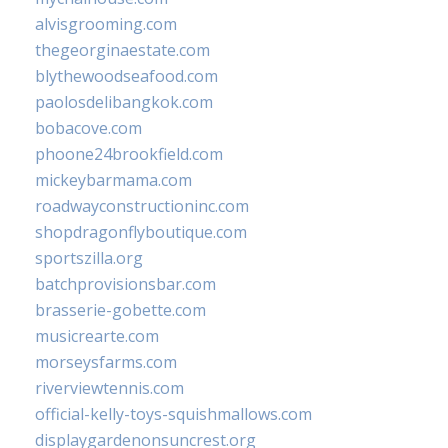
alvisgrooming.com
thegeorginaestate.com
blythewoodseafood.com
paolosdelibangkok.com
bobacove.com
phoone24brookfield.com
mickeybarmama.com
roadwayconstructioninc.com
shopdragonflyboutique.com
sportszilla.org
batchprovisionsbar.com
brasserie-gobette.com
musicrearte.com
morseysfarms.com
riverviewtennis.com
official-kelly-toys-squishmallows.com
displaygardenonsuncrest.org