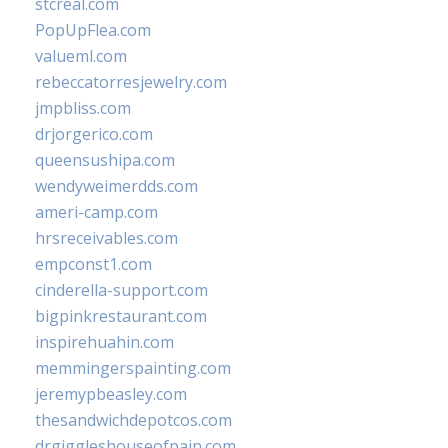
stcreal.com
PopUpFlea.com
valueml.com
rebeccatorresjewelry.com
jmpbliss.com
drjorgerico.com
queensushipa.com
wendyweimerdds.com
ameri-camp.com
hrsreceivables.com
empconst1.com
cinderella-support.com
bigpinkrestaurant.com
inspirehuahin.com
memmingerspainting.com
jeremypbeasley.com
thesandwichdepotcos.com
drgiggleshouseofpain.com