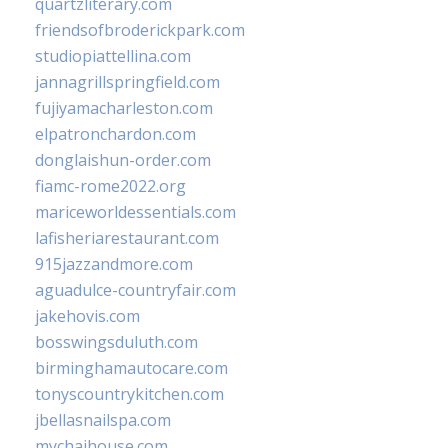
quartzliterary.com
friendsofbroderickpark.com
studiopiattellina.com
jannagrillspringfield.com
fujiyamacharleston.com
elpatronchardon.com
donglaishun-order.com
fiamc-rome2022.org
mariceworldessentials.com
lafisheriarestaurant.com
915jazzandmore.com
aguadulce-countryfair.com
jakehovis.com
bosswingsduluth.com
birminghamautocare.com
tonyscountrykitchen.com
jbellasnailspa.com
mychaihouse.com