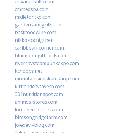
drivancastillo.com
cmmedspa.com
midletontkd.com
gardensandgrills.com
basilfoodwine.com
nikko-tochigi.net
caribbean-corner.com
bluemoongiftcards.com
rivercitysteampunkexpo.com
kchoops.net
mountainsideskateshop.com
kirtlandcitytavern.com
301nutritionspot.com
ammos-stores.com
loceanecreations.com
birdsongridgefarm.com
joiedevivblog.com
valera-amsterdam.com