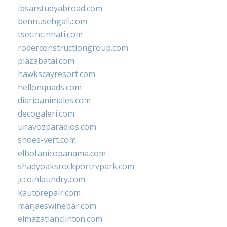
ibsarstudyabroad.com
bennusehgall.com
tsecincinnati.com
roderconstructiongroup.com
plazabatai.com
hawkscayresort.com
hellonquads.com
diarioanimales.com
decogaleri.com
unavozparadios.com
shoes-vert.com
elbotanicopanama.com
shadyoaksrockportrvpark.com
jccoinlaundry.com
kautorepair.com
marjaeswinebar.com
elmazatlanclinton.com