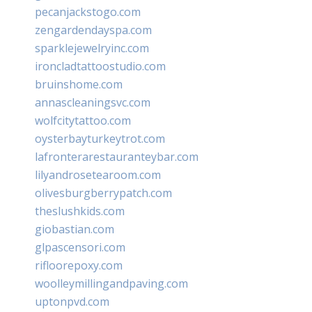
pecanjackstogo.com
zengardendayspa.com
sparklejewelryinc.com
ironcladtattoostudio.com
bruinshome.com
annascleaningsvc.com
wolfcitytattoo.com
oysterbayturkeytrot.com
lafronterarestauranteybar.com
lilyandrosetearoom.com
olivesburgberrypatch.com
theslushkids.com
giobastian.com
glpascensori.com
rifloorepoxy.com
woolleymillingandpaving.com
uptonpvd.com