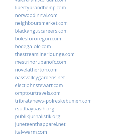
libertybrandhemp.com
norwoodinnwi.com
neighboursmarket.com
blackanguscareers.com
bolesfororegon.com
bodega-ole.com
thestreamlinerlounge.com
mestrinorubanofc.com
novelatherton.com
nassvalleygardens.net
electjohnstewart.com
omptourtravels.com
tribratanews-polreskebumen.com
rsudbayuasih.org
publikjurnalistik.org
juneteenthapparel.net
italywarm.com