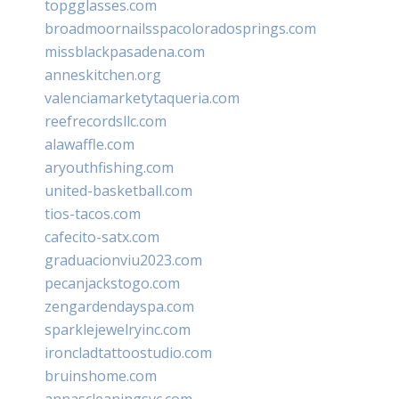
topgglasses.com
broadmoornailsspacoloradosprings.com
missblackpasadena.com
anneskitchen.org
valenciamarketytaqueria.com
reefrecordsllc.com
alawaffle.com
aryouthfishing.com
united-basketball.com
tios-tacos.com
cafecito-satx.com
graduacionviu2023.com
pecanjackstogo.com
zengardendayspa.com
sparklejewelryinc.com
ironcladtattoostudio.com
bruinshome.com
annascleaningsvc.com