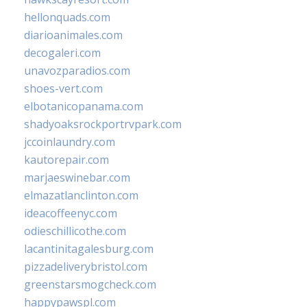
hellonquads.com
diarioanimales.com
decogaleri.com
unavozparadios.com
shoes-vert.com
elbotanicopanama.com
shadyoaksrockportrvpark.com
jccoinlaundry.com
kautorepair.com
marjaeswinebar.com
elmazatlanclinton.com
ideacoffeenyc.com
odieschillicothe.com
lacantinitagalesburg.com
pizzadeliverybristol.com
greenstarsmogcheck.com
happypawspl.com