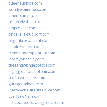
queensushipa.com
wendyweimerdds.com
ameri-camp.com
hrsreceivables.com
empconst1.com
cinderella-support.com
bigpinkrestaurant.com
inspirehuahin.com
memmingerspainting.com
jeremypbeasley.com
thesandwichdepotcos.com
drgiggleshouseofpain.com
hotflashdesigns.com
garagenadeau.com
lifestylechauffeurservice.com
EverNewNails.com
insideoutdecoratingcentre.com