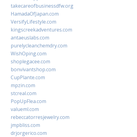
takecareofbusinessdfw.org
HamadaOfJapan.com
VersifyLifestyle.com
kingscreekadventures.com
antaeuslabs.com
purelycleanchemdry.com
WishOping.com
shoplegacee.com
bonvivantshop.com
CupPlante.com
mpzin.com
stcreal.com
PopUpFlea.com
valueml.com
rebeccatorresjewelry.com
jmpbliss.com
drjorgerico.com