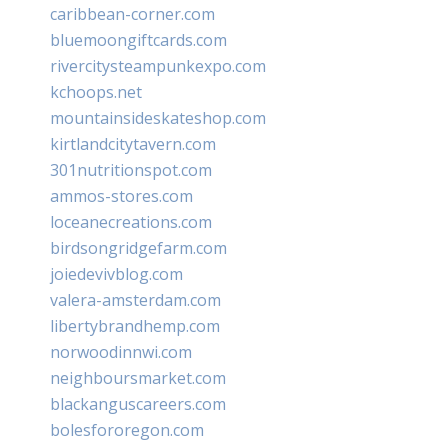
caribbean-corner.com
bluemoongiftcards.com
rivercitysteampunkexpo.com
kchoops.net
mountainsideskateshop.com
kirtlandcitytavern.com
301nutritionspot.com
ammos-stores.com
loceanecreations.com
birdsongridgefarm.com
joiedevivblog.com
valera-amsterdam.com
libertybrandhemp.com
norwoodinnwi.com
neighboursmarket.com
blackanguscareers.com
bolesfororegon.com