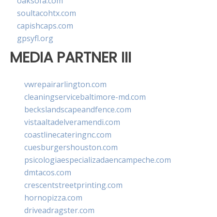
oaksofa.com
soultacohtx.com
capishcaps.com
gpsyfl.org
MEDIA PARTNER III
vwrepairarlington.com
cleaningservicebaltimore-md.com
beckslandscapeandfence.com
vistaaltadelveramendi.com
coastlinecateringnc.com
cuesburgershouston.com
psicologiaespecializadaencampeche.com
dmtacos.com
crescentstreetprinting.com
hornopizza.com
driveadragster.com