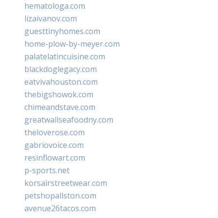
hematologa.com
lizaivanov.com
guesttinyhomes.com
home-plow-by-meyer.com
palatelatincuisine.com
blackdoglegacy.com
eatvivahouston.com
thebigshowok.com
chimeandstave.com
greatwallseafoodny.com
theloverose.com
gabriovoice.com
resinflowart.com
p-sports.net
korsairstreetwear.com
petshopallston.com
avenue26tacos.com