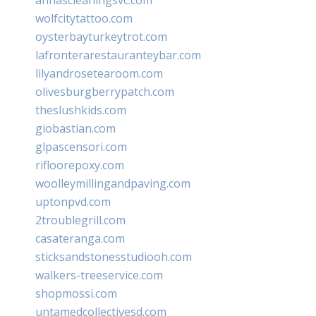
wolfcitytattoo.com
oysterbayturkeytrot.com
lafronterarestauranteybar.com
lilyandrosetearoom.com
olivesburgberrypatch.com
theslushkids.com
giobastian.com
glpascensori.com
rifloorepoxy.com
woolleymillingandpaving.com
uptonpvd.com
2troublegrill.com
casateranga.com
sticksandstonesstudiooh.com
walkers-treeservice.com
shopmossi.com
untamedcollectivesd.com