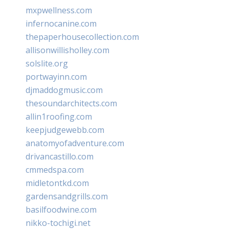
mxpwellness.com
infernocanine.com
thepaperhousecollection.com
allisonwillisholley.com
solslite.org
portwayinn.com
djmaddogmusic.com
thesoundarchitects.com
allin1roofing.com
keepjudgewebb.com
anatomyofadventure.com
drivancastillo.com
cmmedspa.com
midletontkd.com
gardensandgrills.com
basilfoodwine.com
nikko-tochigi.net