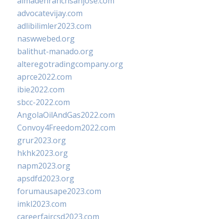
almadenranchsanjose.com
advocatevijay.com
adlibilimler2023.com
naswwebed.org
balithut-manado.org
alteregotradingcompany.org
aprce2022.com
ibie2022.com
sbcc-2022.com
AngolaOilAndGas2022.com
Convoy4Freedom2022.com
grur2023.org
hkhk2023.org
napm2023.org
apsdfd2023.org
forumausape2023.com
imkl2023.com
careerfaircsd2023.com