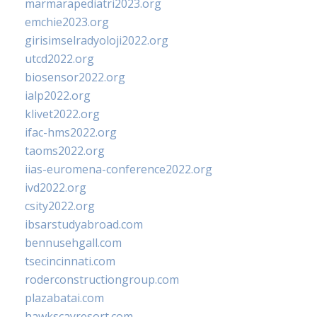
marmarapediatri2023.org
emchie2023.org
girisimselradyoloji2022.org
utcd2022.org
biosensor2022.org
ialp2022.org
klivet2022.org
ifac-hms2022.org
taoms2022.org
iias-euromena-conference2022.org
ivd2022.org
csity2022.org
ibsarstudyabroad.com
bennusehgall.com
tsecincinnati.com
roderconstructiongroup.com
plazabatai.com
hawkscayresort.com