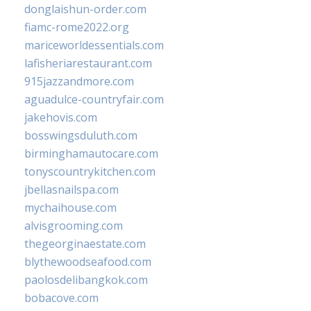
donglaishun-order.com
fiamc-rome2022.org
mariceworldessentials.com
lafisheriarestaurant.com
915jazzandmore.com
aguadulce-countryfair.com
jakehovis.com
bosswingsduluth.com
birminghamautocare.com
tonyscountrykitchen.com
jbellasnailspa.com
mychaihouse.com
alvisgrooming.com
thegeorginaestate.com
blythewoodseafood.com
paolosdelibangkok.com
bobacove.com