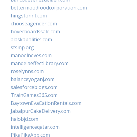
bettermoodfoodcorporation.com
hingstonnt.com
chooseagender.com
hoverboardssale.com
alaskapolitics.com
stsmp.org
manoelneves.com
mandelaeffectlibrary.com
roselynns.com
balanceyoganj.com
salesforceblogs.com
TrainGames365.com
BaytownEvaCationRentals.com
JabalpurCakeDelivery.com
halobjd.com
intelligenceqatar.com
PikaPikaApp.com