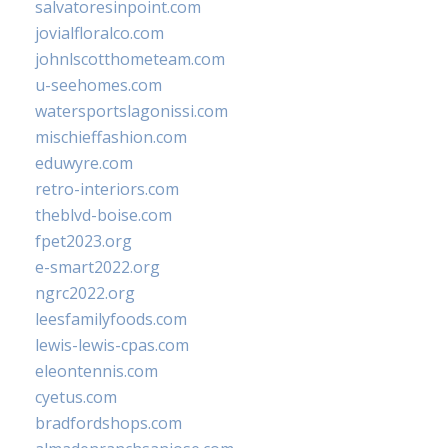
salvatoresinpoint.com
jovialfloralco.com
johnlscotthometeam.com
u-seehomes.com
watersportslagonissi.com
mischieffashion.com
eduwyre.com
retro-interiors.com
theblvd-boise.com
fpet2023.org
e-smart2022.org
ngrc2022.org
leesfamilyfoods.com
lewis-lewis-cpas.com
eleontennis.com
cyetus.com
bradfordshops.com