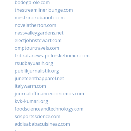
bodega-ole.com
thestreamlinerlounge.com
mestrinorubanofc.com
novelatherton.com
nassvalleygardens.net
electjohnstewart.com
omptourtravels.com
tribratanews-polreskebumen.com
rsudbayuasih.org
publikjurnalistik.org
juneteenthapparel.net
italywarm.com
journaloffinanceeconomics.com
kvk-kumari.org
foodscienceandtechnology.com
scisportsscience.com
addisababacuisineaz.com