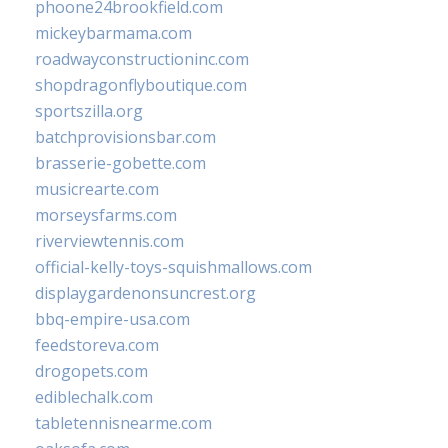
phoone24brookfield.com
mickeybarmama.com
roadwayconstructioninc.com
shopdragonflyboutique.com
sportszilla.org
batchprovisionsbar.com
brasserie-gobette.com
musicrearte.com
morseysfarms.com
riverviewtennis.com
official-kelly-toys-squishmallows.com
displaygardenonsuncrest.org
bbq-empire-usa.com
feedstoreva.com
drogopets.com
ediblechalk.com
tabletennisnearme.com