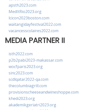
apsth2023.com
MedItRio2023.org
lcicon2023boston.com
waitangidayfestival2022.com
vacancesscolaires2022.com
MEDIA PARTNER II
isth2022.com
p2b2pabi2023-makassar.com
wocfparis2023.org
sinc2023.com
scdlqatar2022-qa.com
thecolumbiagrill.com
provisionscheeseandwineshoppe.com
khedi2023.org
akademikgeriatri2023.org