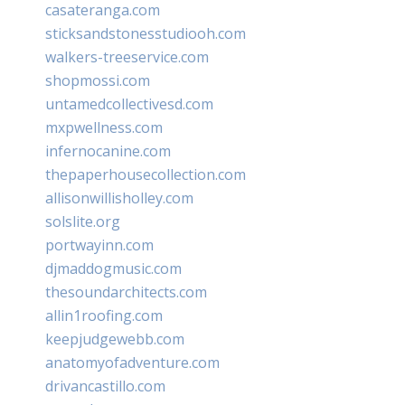
casateranga.com
sticksandstonesstudiooh.com
walkers-treeservice.com
shopmossi.com
untamedcollectivesd.com
mxpwellness.com
infernocanine.com
thepaperhousecollection.com
allisonwillisholley.com
solslite.org
portwayinn.com
djmaddogmusic.com
thesoundarchitects.com
allin1roofing.com
keepjudgewebb.com
anatomyofadventure.com
drivancastillo.com