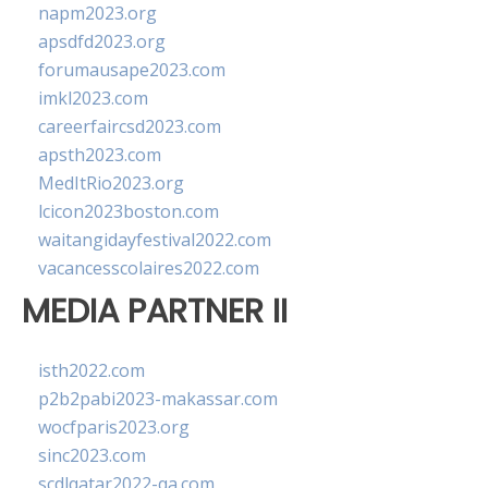
napm2023.org
apsdfd2023.org
forumausape2023.com
imkl2023.com
careerfaircsd2023.com
apsth2023.com
MedItRio2023.org
lcicon2023boston.com
waitangidayfestival2022.com
vacancesscolaires2022.com
MEDIA PARTNER II
isth2022.com
p2b2pabi2023-makassar.com
wocfparis2023.org
sinc2023.com
scdlqatar2022-qa.com