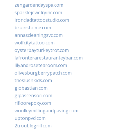
zengardendayspa.com
sparklejewelryinc.com
ironcladtattoostudio.com
bruinshome.com
annascleaningsvc.com
wolfcitytattoo.com
oysterbayturkeytrot.com
lafronterarestauranteybar.com
lilyandrosetearoom.com
olivesburgberrypatch.com
theslushkids.com
giobastian.com
glpascensori.com
rifloorepoxy.com
woolleymillingandpaving.com
uptonpvd.com
2troublegrill.com