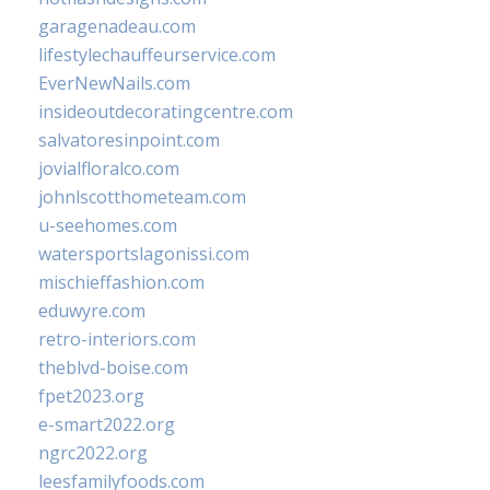
garagenadeau.com
lifestylechauffeurservice.com
EverNewNails.com
insideoutdecoratingcentre.com
salvatoresinpoint.com
jovialfloralco.com
johnlscotthometeam.com
u-seehomes.com
watersportslagonissi.com
mischieffashion.com
eduwyre.com
retro-interiors.com
theblvd-boise.com
fpet2023.org
e-smart2022.org
ngrc2022.org
leesfamilyfoods.com