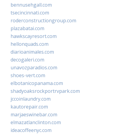
bennusehgall.com
tsecincinnati.com
roderconstructiongroup.com
plazabatai.com
hawkscayresort.com
hellonquads.com
diarioanimales.com
decogaleri.com
unavozparadios.com
shoes-vert.com
elbotanicopanama.com
shadyoaksrockportrvpark.com
jccoinlaundry.com
kautorepair.com
marjaeswinebar.com
elmazatlanclinton.com
ideacoffeenyc.com