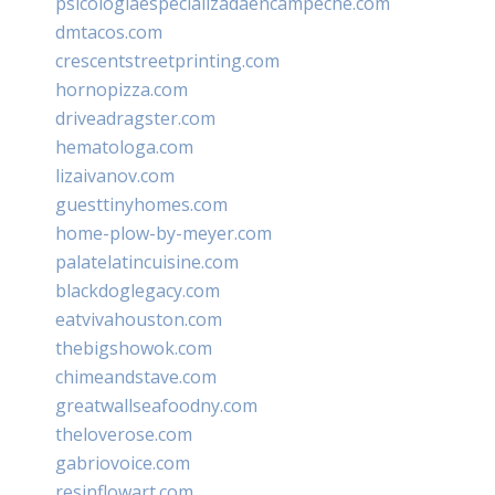
psicologiaespecializadaencampeche.com
dmtacos.com
crescentstreetprinting.com
hornopizza.com
driveadragster.com
hematologa.com
lizaivanov.com
guesttinyhomes.com
home-plow-by-meyer.com
palatelatincuisine.com
blackdoglegacy.com
eatvivahouston.com
thebigshowok.com
chimeandstave.com
greatwallseafoodny.com
theloverose.com
gabriovoice.com
resinflowart.com