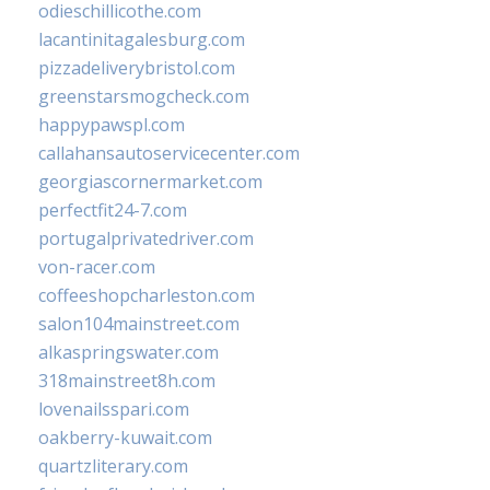
odieschillicothe.com
lacantinitagalesburg.com
pizzadeliverybristol.com
greenstarsmogcheck.com
happypawspl.com
callahansautoservicecenter.com
georgiascornermarket.com
perfectfit24-7.com
portugalprivatedriver.com
von-racer.com
coffeeshopcharleston.com
salon104mainstreet.com
alkaspringswater.com
318mainstreet8h.com
lovenailsspari.com
oakberry-kuwait.com
quartzliterary.com