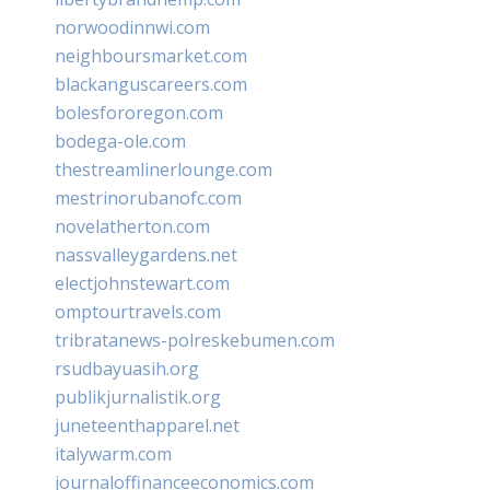
norwoodinnwi.com
neighboursmarket.com
blackanguscareers.com
bolesfororegon.com
bodega-ole.com
thestreamlinerlounge.com
mestrinorubanofc.com
novelatherton.com
nassvalleygardens.net
electjohnstewart.com
omptourtravels.com
tribratanews-polreskebumen.com
rsudbayuasih.org
publikjurnalistik.org
juneteenthapparel.net
italywarm.com
journaloffinanceeconomics.com