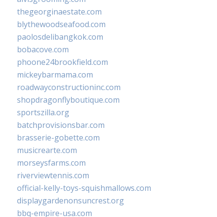
thegeorginaestate.com
blythewoodseafood.com
paolosdelibangkok.com
bobacove.com
phoone24brookfield.com
mickeybarmama.com
roadwayconstructioninc.com
shopdragonflyboutique.com
sportszilla.org
batchprovisionsbar.com
brasserie-gobette.com
musicrearte.com
morseysfarms.com
riverviewtennis.com
official-kelly-toys-squishmallows.com
displaygardenonsuncrest.org
bbq-empire-usa.com