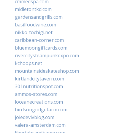
cmmedspa.com
midletontkd.com
gardensandgrills.com
basilfoodwine.com
nikko-tochigi.net
caribbean-corner.com
bluemoongiftcards.com
rivercitysteampunkexpo.com
kchoops.net
mountainsideskateshop.com
kirtlandcitytavern.com
301nutritionspot.com
ammos-stores.com
loceanecreations.com
birdsongridgefarm.com
joiedevivblog.com
valera-amsterdam.com
libertybrandhemp.com