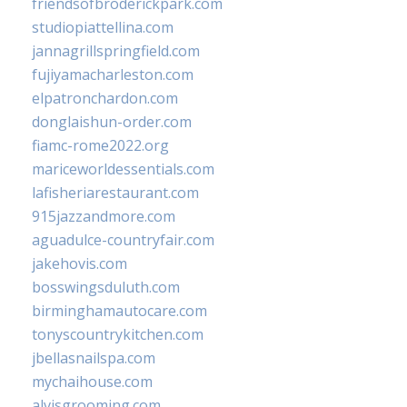
friendsofbroderickpark.com
studiopiattellina.com
jannagrillspringfield.com
fujiyamacharleston.com
elpatronchardon.com
donglaishun-order.com
fiamc-rome2022.org
mariceworldessentials.com
lafisheriarestaurant.com
915jazzandmore.com
aguadulce-countryfair.com
jakehovis.com
bosswingsduluth.com
birminghamautocare.com
tonyscountrykitchen.com
jbellasnailspa.com
mychaihouse.com
alvisgrooming.com