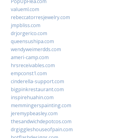
PopUpFlea.com
valueml.com
rebeccatorresjewelry.com
jmpbliss.com
drjorgerico.com
queensushipa.com
wendyweimerdds.com
ameri-camp.com
hrsreceivables.com
empconst1.com
cinderella-support.com
bigpinkrestaurant.com
inspirehuahin.com
memmingerspainting.com
jeremypbeasley.com
thesandwichdepotcos.com
drgiggleshouseofpain.com
hotflashdesigns.com