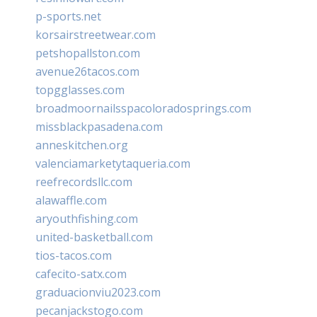
p-sports.net
korsairstreetwear.com
petshopallston.com
avenue26tacos.com
topgglasses.com
broadmoornailsspacoloradosprings.com
missblackpasadena.com
anneskitchen.org
valenciamarketytaqueria.com
reefrecordsllc.com
alawaffle.com
aryouthfishing.com
united-basketball.com
tios-tacos.com
cafecito-satx.com
graduacionviu2023.com
pecanjackstogo.com