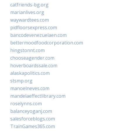
catfriends-bg.org
marianlives.org
waywardtees.com
pidfloorsexpress.com
bancodevenezuelaen.com
bettermoodfoodcorporation.com
hingstonnt.com
chooseagender.com
hoverboardssale.com
alaskapolitics.com
stsmp.org
manoelneves.com
mandelaeffectlibrary.com
roselynns.com
balanceyoganj.com
salesforceblogs.com
TrainGames365.com