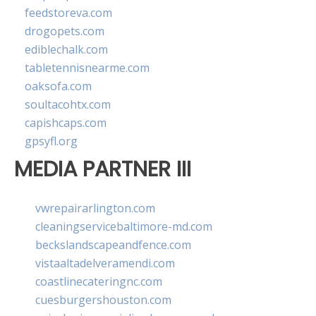
feedstoreva.com
drogopets.com
ediblechalk.com
tabletennisnearme.com
oaksofa.com
soultacohtx.com
capishcaps.com
gpsyfl.org
MEDIA PARTNER III
vwrepairarlington.com
cleaningservicebaltimore-md.com
beckslandscapeandfence.com
vistaaltadelveramendi.com
coastlinecateringnc.com
cuesburgershouston.com