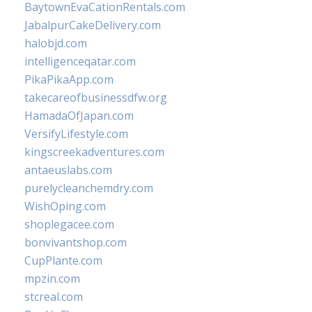
BaytownEvaCationRentals.com
JabalpurCakeDelivery.com
halobjd.com
intelligenceqatar.com
PikaPikaApp.com
takecareofbusinessdfw.org
HamadaOfJapan.com
VersifyLifestyle.com
kingscreekadventures.com
antaeuslabs.com
purelycleanchemdry.com
WishOping.com
shoplegacee.com
bonvivantshop.com
CupPlante.com
mpzin.com
stcreal.com