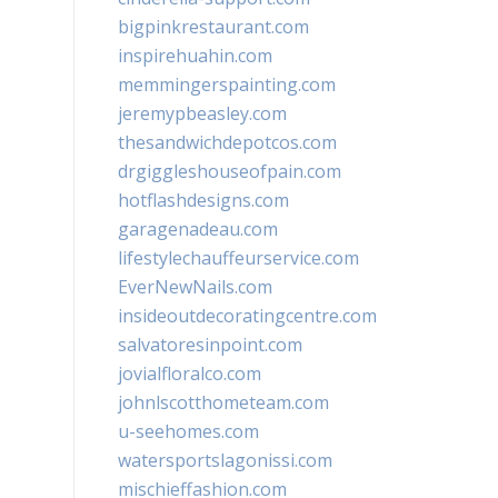
bigpinkrestaurant.com
inspirehuahin.com
memmingerspainting.com
jeremypbeasley.com
thesandwichdepotcos.com
drgiggleshouseofpain.com
hotflashdesigns.com
garagenadeau.com
lifestylechauffeurservice.com
EverNewNails.com
insideoutdecoratingcentre.com
salvatoresinpoint.com
jovialfloralco.com
johnlscotthometeam.com
u-seehomes.com
watersportslagonissi.com
mischieffashion.com