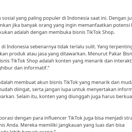
 sosial yang paling populer di Indonesia saat ini. Dengan j
ankan jika banyak orang yang ingin memanfaatkan potensi 
dilakukan adalah dengan membuka bisnis TikTok Shop.
i Indonesia sebenarnya tidak terlalu sulit. Yang terpentin
ikan produk atau jasa yang ditawarkan. Menurut Pakar Bisn
isnis TikTok Shop adalah konten yang menarik dan interakti
ibur dan informatif.”
n adalah membuat akun bisnis TikTok yang menarik dan mud
udah diingat, serta jangan lupa untuk menyertakan inform
rkan. Selain itu, konten yang diunggah juga harus berkual
orasi dengan para influencer TikTok juga bisa menjadi str
snis Anda. Mereka memiliki jangkauan yang luas dan bisa