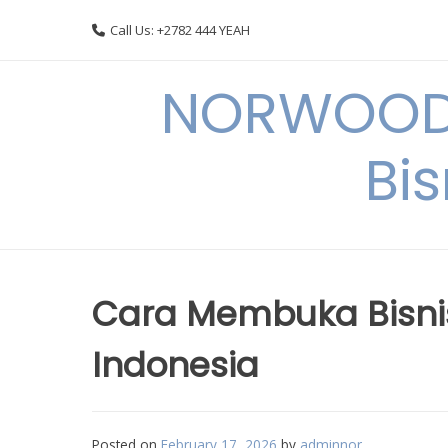
Skip
Call Us: +2782 444 YEAH
to
content
NORWOODI
Bi
Cara Membuka Bisnis
Indonesia
Posted on
February 17, 2026
by
adminnor