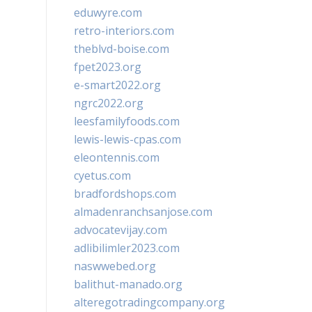
eduwyre.com
retro-interiors.com
theblvd-boise.com
fpet2023.org
e-smart2022.org
ngrc2022.org
leesfamilyfoods.com
lewis-lewis-cpas.com
eleontennis.com
cyetus.com
bradfordshops.com
almadenranchsanjose.com
advocatevijay.com
adlibilimler2023.com
naswwebed.org
balithut-manado.org
alteregotradingcompany.org