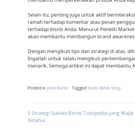
membantu memperkenalkan produk Anda kepad
Selain itu, penting juga untuk aktif berintera
ramah terhadap komentar atau pesan penggun
terhadap bisnis Anda. Menurut Peneliti Market
akan membantu membangun brand awareness d
Dengan mengikuti tips dan strategi di atas, di
Ingatlah untuk selalu mengikuti perkembangan
menarik. Semoga artikel ini dapat membantu A
Posted in
Jenis Bisnis
Tagged
bisnis tiktok shop
Post
5 Strategi Sukses Bisnis Tokopedia yang Wajib
Ketahui
navigation