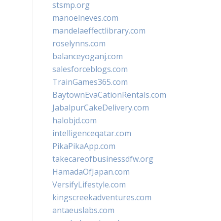
stsmp.org
manoelneves.com
mandelaeffectlibrary.com
roselynns.com
balanceyoganj.com
salesforceblogs.com
TrainGames365.com
BaytownEvaCationRentals.com
JabalpurCakeDelivery.com
halobjd.com
intelligenceqatar.com
PikaPikaApp.com
takecareofbusinessdfw.org
HamadaOfJapan.com
VersifyLifestyle.com
kingscreekadventures.com
antaeuslabs.com