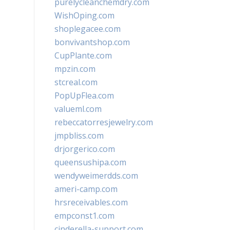
purelycleanchemdry.com
WishOping.com
shoplegacee.com
bonvivantshop.com
CupPlante.com
mpzin.com
stcreal.com
PopUpFlea.com
valueml.com
rebeccatorresjewelry.com
jmpbliss.com
drjorgerico.com
queensushipa.com
wendyweimerdds.com
ameri-camp.com
hrsreceivables.com
empconst1.com
cinderella-support.com