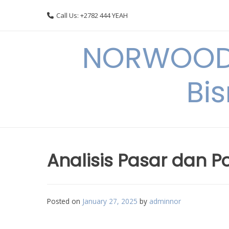
Skip
Call Us: +2782 444 YEAH
to
content
NORWOODI
Bi
Analisis Pasar dan Po
Posted on
January 27, 2025
by
adminnor