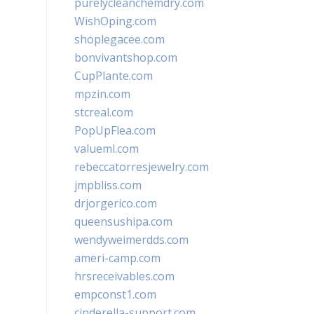
purelycleanchemdry.com
WishOping.com
shoplegacee.com
bonvivantshop.com
CupPlante.com
mpzin.com
stcreal.com
PopUpFlea.com
valueml.com
rebeccatorresjewelry.com
jmpbliss.com
drjorgerico.com
queensushipa.com
wendyweimerdds.com
ameri-camp.com
hrsreceivables.com
empconst1.com
cinderella-support.com