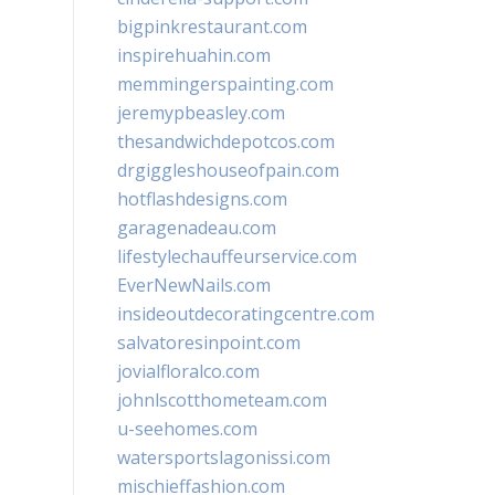
bigpinkrestaurant.com
inspirehuahin.com
memmingerspainting.com
jeremypbeasley.com
thesandwichdepotcos.com
drgiggleshouseofpain.com
hotflashdesigns.com
garagenadeau.com
lifestylechauffeurservice.com
EverNewNails.com
insideoutdecoratingcentre.com
salvatoresinpoint.com
jovialfloralco.com
johnlscotthometeam.com
u-seehomes.com
watersportslagonissi.com
mischieffashion.com