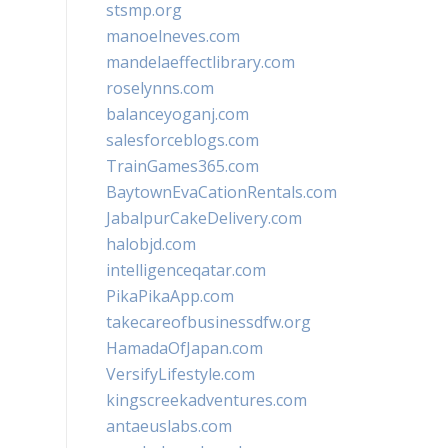
stsmp.org
manoelneves.com
mandelaeffectlibrary.com
roselynns.com
balanceyoganj.com
salesforceblogs.com
TrainGames365.com
BaytownEvaCationRentals.com
JabalpurCakeDelivery.com
halobjd.com
intelligenceqatar.com
PikaPikaApp.com
takecareofbusinessdfw.org
HamadaOfJapan.com
VersifyLifestyle.com
kingscreekadventures.com
antaeuslabs.com