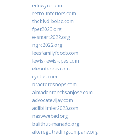
eduwyre.com
retro-interiors.com
theblvd-boise.com
fpet2023.org
e-smart2022.org
ngrc2022.org
leesfamilyfoods.com
lewis-lewis-cpas.com
eleontennis.com
cyetus.com
bradfordshops.com
almadenranchsanjose.com
advocatevijay.com
adlibilimler2023.com
naswwebed.org
balithut-manado.org
alteregotradingcompany.org