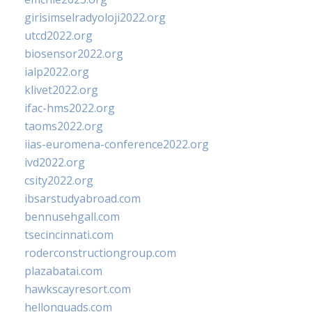
girisimselradyoloji2022.org
utcd2022.org
biosensor2022.org
ialp2022.org
klivet2022.org
ifac-hms2022.org
taoms2022.org
iias-euromena-conference2022.org
ivd2022.org
csity2022.org
ibsarstudyabroad.com
bennusehgall.com
tsecincinnati.com
roderconstructiongroup.com
plazabatai.com
hawkscayresort.com
hellonquads.com