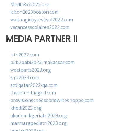
MedItRio2023.org
lcicon2023boston.com
waitangidayfestival2022.com
vacancesscolaires2022.com
MEDIA PARTNER II
isth2022.com
p2b2pabi2023-makassar.com
wocfparis2023.org
sinc2023.com
scdlqatar2022-qa.com
thecolumbiagrill.com
provisionscheeseandwineshoppe.com
khedi2023.org
akademikgeriatri2023.org
marmarapediatri2023.org
emchie2023.org