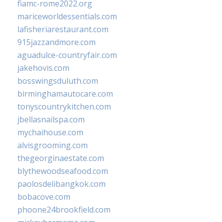
fiamc-rome2022.org
mariceworldessentials.com
lafisheriarestaurant.com
915jazzandmore.com
aguadulce-countryfair.com
jakehovis.com
bosswingsduluth.com
birminghamautocare.com
tonyscountrykitchen.com
jbellasnailspa.com
mychaihouse.com
alvisgrooming.com
thegeorginaestate.com
blythewoodseafood.com
paolosdelibangkok.com
bobacove.com
phoone24brookfield.com