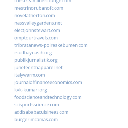
thestreamlinerlounge.com
mestrinorubanofc.com
novelatherton.com
nassvalleygardens.net
electjohnstewart.com
omptourtravels.com
tribratanews-polreskebumen.com
rsudbayuasih.org
publikjurnalistik.org
juneteenthapparel.net
italywarm.com
journaloffinanceeconomics.com
kvk-kumari.org
foodscienceandtechnology.com
scisportsscience.com
addisababacuisineaz.com
burgerimcamas.com