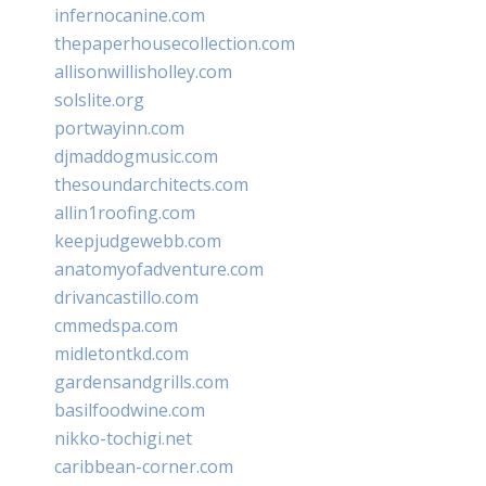
infernocanine.com
thepaperhousecollection.com
allisonwillisholley.com
solslite.org
portwayinn.com
djmaddogmusic.com
thesoundarchitects.com
allin1roofing.com
keepjudgewebb.com
anatomyofadventure.com
drivancastillo.com
cmmedspa.com
midletontkd.com
gardensandgrills.com
basilfoodwine.com
nikko-tochigi.net
caribbean-corner.com