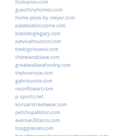
lizaivanov.com
guesttinyhomes.com
home-plow-by-meyer.com
palatelatincuisine.com
blackdoglegacy.com
eatvivahouston.com
thebigshowok.com
chimeandstave.com
greatwallseafoodny.com
theloverose.com
gabriovoice.com
resinflowart.com
p-sports.net
korsairstreetwear.com
petshopallston.com
avenue26tacos.com
topgglasses.com
broadmoornailsspacoloradosprings.com