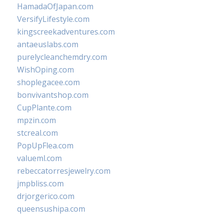
HamadaOfJapan.com
VersifyLifestyle.com
kingscreekadventures.com
antaeuslabs.com
purelycleanchemdry.com
WishOping.com
shoplegacee.com
bonvivantshop.com
CupPlante.com
mpzin.com
stcreal.com
PopUpFlea.com
valueml.com
rebeccatorresjewelry.com
jmpbliss.com
drjorgerico.com
queensushipa.com