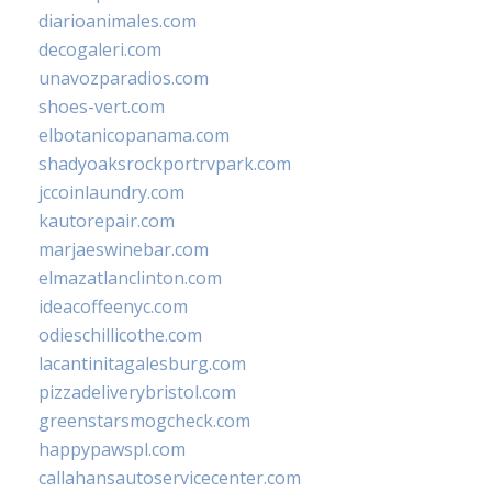
diarioanimales.com
decogaleri.com
unavozparadios.com
shoes-vert.com
elbotanicopanama.com
shadyoaksrockportrvpark.com
jccoinlaundry.com
kautorepair.com
marjaeswinebar.com
elmazatlanclinton.com
ideacoffeenyc.com
odieschillicothe.com
lacantinitagalesburg.com
pizzadeliverybristol.com
greenstarsmogcheck.com
happypawspl.com
callahansautoservicecenter.com