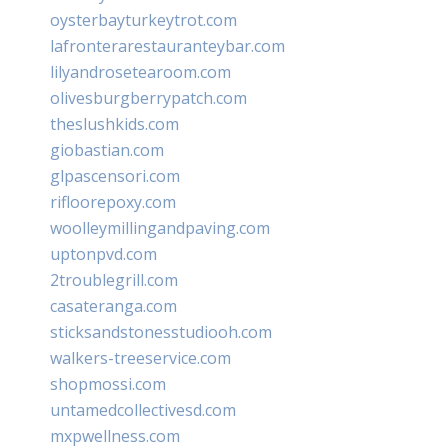
oysterbayturkeytrot.com
lafronterarestauranteybar.com
lilyandrosetearoom.com
olivesburgberrypatch.com
theslushkids.com
giobastian.com
glpascensori.com
rifloorepoxy.com
woolleymillingandpaving.com
uptonpvd.com
2troublegrill.com
casateranga.com
sticksandstonesstudiooh.com
walkers-treeservice.com
shopmossi.com
untamedcollectivesd.com
mxpwellness.com