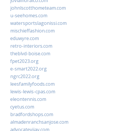
jovialfloralco.com
johnlscotthometeam.com
u-seehomes.com
watersportslagonissi.com
mischieffashion.com
eduwyre.com
retro-interiors.com
theblvd-boise.com
fpet2023.org
e-smart2022.org
ngrc2022.org
leesfamilyfoods.com
lewis-lewis-cpas.com
eleontennis.com
cyetus.com
bradfordshops.com
almadenranchsanjose.com
advocatevijay.com