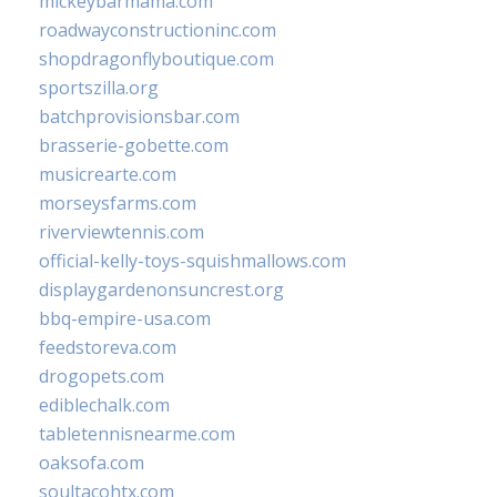
mickeybarmama.com
roadwayconstructioninc.com
shopdragonflyboutique.com
sportszilla.org
batchprovisionsbar.com
brasserie-gobette.com
musicrearte.com
morseysfarms.com
riverviewtennis.com
official-kelly-toys-squishmallows.com
displaygardenonsuncrest.org
bbq-empire-usa.com
feedstoreva.com
drogopets.com
ediblechalk.com
tabletennisnearme.com
oaksofa.com
soultacohtx.com