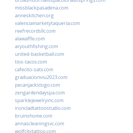
missblackpasadena.com
anneskitchen.org
valenciamarketytaqueria.com
reefrecordsllc.com
alawaffle.com
aryouthfishing.com
united-basketball.com
tios-tacos.com
cafecito-satx.com
graduacionviu2023.com
pecanjackstogo.com
zengardendayspa.com
sparklejewelryinc.com
ironcladtattoostudio.com
bruinshome.com
annascleaningsvc.com
wolfcitytattoo.com