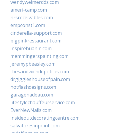
wendyweimerdds.com
ameri-camp.com
hrsreceivables.com
empconst1.com
cinderella-support.com
bigpinkrestaurant.com
inspirehuahin.com
memmingerspainting.com
jeremypbeasley.com
thesandwichdepotcos.com
drgiggleshouseofpain.com
hotflashdesigns.com
garagenadeau.com
lifestylechauffeurservice.com
EverNewNails.com
insideoutdecoratingcentre.com
salvatoresinpoint.com