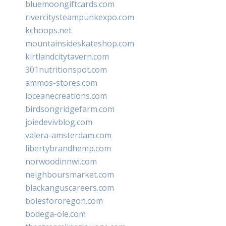
bluemoongiftcards.com
rivercitysteampunkexpo.com
kchoops.net
mountainsideskateshop.com
kirtlandcitytavern.com
301nutritionspot.com
ammos-stores.com
loceanecreations.com
birdsongridgefarm.com
joiedevivblog.com
valera-amsterdam.com
libertybrandhemp.com
norwoodinnwi.com
neighboursmarket.com
blackanguscareers.com
bolesfororegon.com
bodega-ole.com