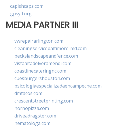
capishcaps.com
gpsyfl.org
MEDIA PARTNER III
vwrepairarlington.com
cleaningservicebaltimore-md.com
beckslandscapeandfence.com
vistaaltadelveramendi.com
coastlinecateringnc.com
cuesburgershouston.com
psicologiaespecializadaencampeche.com
dmtacos.com
crescentstreetprinting.com
hornopizza.com
driveadragster.com
hematologa.com