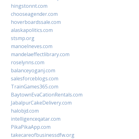
hingstonnt.com
chooseagender.com
hoverboardssale.com
alaskapolitics.com
stsmp.org
manoelneves.com
mandelaeffectlibrary.com
roselynns.com
balanceyoganj.com
salesforceblogs.com
TrainGames365.com
BaytownEvaCationRentals.com
JabalpurCakeDelivery.com
halobjd.com
intelligenceqatar.com
PikaPikaApp.com
takecareofbusinessdfw.org