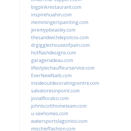
bigpinkrestaurant.com
inspirehuahin.com
memmingerspainting.com
jeremypbeasley.com
thesandwichdepotcos.com
drgiggleshouseofpain.com
hotflashdesigns.com
garagenadeau.com
lifestylechauffeurservice.com
EverNewNails.com
insideoutdecoratingcentre.com
salvatoresinpoint.com
jovialfloralco.com
johnlscotthometeam.com
u-seehomes.com
watersportslagonissi.com
mischieffashion.com