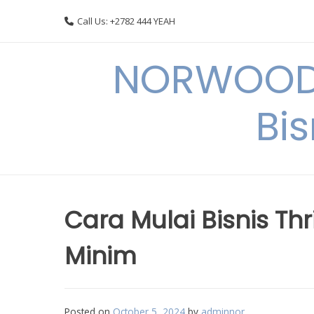
Skip
Call Us: +2782 444 YEAH
to
content
NORWOODI
Bi
Cara Mulai Bisnis Th
Minim
Posted on
October 5, 2024
by
adminnor