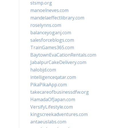
stsmp.org
manoelneves.com
mandelaeffectlibrary.com
roselynns.com
balanceyoganj.com
salesforceblogs.com
TrainGames365.com
BaytownEvaCationRentals.com
JabalpurCakeDelivery.com
halobjd.com
intelligenceqatar.com
PikaPikaApp.com
takecareofbusinessdfw.org
HamadaOfJapan.com
VersifyLifestyle.com
kingscreekadventures.com
antaeuslabs.com