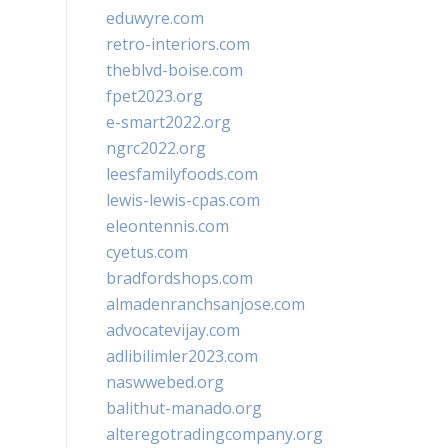
eduwyre.com
retro-interiors.com
theblvd-boise.com
fpet2023.org
e-smart2022.org
ngrc2022.org
leesfamilyfoods.com
lewis-lewis-cpas.com
eleontennis.com
cyetus.com
bradfordshops.com
almadenranchsanjose.com
advocatevijay.com
adlibilimler2023.com
naswwebed.org
balithut-manado.org
alteregotradingcompany.org