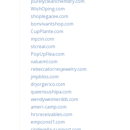
purelycleanchemdry.com
WishOping.com
shoplegacee.com
bonvivantshop.com
CupPlante.com
mpzin.com
stcreal.com
PopUpFlea.com
valueml.com
rebeccatorresjewelry.com
jmpbliss.com
drjorgerico.com
queensushipa.com
wendyweimerdds.com
ameri-camp.com
hrsreceivables.com
empconst1.com
cinderella-support.com