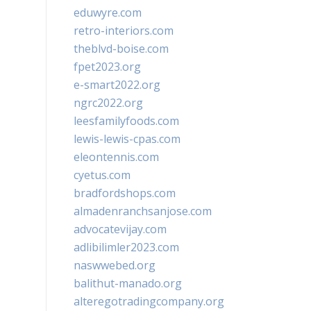
eduwyre.com
retro-interiors.com
theblvd-boise.com
fpet2023.org
e-smart2022.org
ngrc2022.org
leesfamilyfoods.com
lewis-lewis-cpas.com
eleontennis.com
cyetus.com
bradfordshops.com
almadenranchsanjose.com
advocatevijay.com
adlibilimler2023.com
naswwebed.org
balithut-manado.org
alteregotradingcompany.org