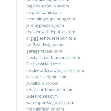
bigpinkrestaurant.com
inspirehuahin.com
memmingerspainting.com
jeremypbeasley.com
thesandwichdepotcos.com
drgiggleshouseofpain.com
hotflashdesigns.com
garagenadeau.com
lifestylechauffeurservice.com
EverNewNails.com
insideoutdecoratingcentre.com
salvatoresinpoint.com
jovialfloralco.com
johnlscotthometeam.com
u-seehomes.com
watersportslagonissi.com
mischieffashion.com