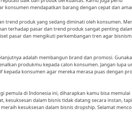
 reputasi baik dan produk berkualitas. Kamu juga perlu
ar konsumen mendapatkan barang dengan cepat dan ama
dan trend produk yang sedang diminati oleh konsumen. Me
an terhadap pasar dan trend produk sangat penting dala
riset pasar dan mengikuti perkembangan tren agar bisnis
 selanjutnya adalah membangun brand dan promosi. Gunak
enalkan produkmu kepada calon konsumen. Jangan lupa u
sif kepada konsumen agar mereka merasa puas dengan pr
i pemula di Indonesia ini, diharapkan kamu bisa memulai
t, kesuksesan dalam bisnis tidak datang secara instan, tap
a meraih kesuksesan dalam bisnis dropship. Selamat menco