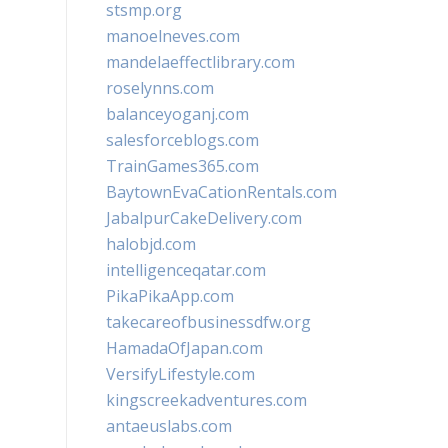
stsmp.org
manoelneves.com
mandelaeffectlibrary.com
roselynns.com
balanceyoganj.com
salesforceblogs.com
TrainGames365.com
BaytownEvaCationRentals.com
JabalpurCakeDelivery.com
halobjd.com
intelligenceqatar.com
PikaPikaApp.com
takecareofbusinessdfw.org
HamadaOfJapan.com
VersifyLifestyle.com
kingscreekadventures.com
antaeuslabs.com