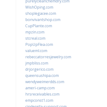
purelycleanchemdry.com
WishOping.com
shoplegacee.com
bonvivantshop.com
CupPlante.com
mpzin.com
stcreal.com
PopUpFlea.com
valueml.com
rebeccatorresjewelry.com
jmpbliss.com
drjorgerico.com
queensushipa.com
wendyweimerdds.com
ameri-camp.com
hrsreceivables.com
empconst1.com
cinderella-support.com