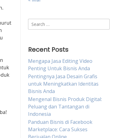
n.
Search
nurut
for:
m
mu
Recent Posts
an
Mengapa Jasa Editing Video
ntuk
Penting Untuk Bisnis Anda
oduk
Pentingnya Jasa Desain Grafis
untuk Meningkatkan Identitas
Bisnis Anda
Mengenal Bisnis Produk Digital:
i
Peluang dan Tantangan di
ba!
Indonesia
Panduan Bisnis di Facebook
Marketplace: Cara Sukses
Berjualan Online