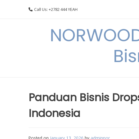
Skip
Call Us: +2782 444 YEAH
to
content
NORWOODI
Bi
Panduan Bisnis Drop
Indonesia
Posted on
January 13, 2026
by
adminnor