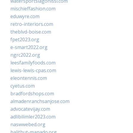
watersportslagonissi.com
mischieffashion.com
eduwyre.com
retro-interiors.com
theblvd-boise.com
fpet2023.org
e-smart2022.org
ngrc2022.org
leesfamilyfoods.com
lewis-lewis-cpas.com
eleontennis.com
cyetus.com
bradfordshops.com
almadenranchsanjose.com
advocatevijay.com
adlibilimler2023.com
naswwebed.org
balithut-manado.org