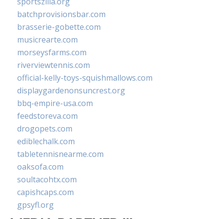
sportszilla.org
batchprovisionsbar.com
brasserie-gobette.com
musicrearte.com
morseysfarms.com
riverviewtennis.com
official-kelly-toys-squishmallows.com
displaygardenonsuncrest.org
bbq-empire-usa.com
feedstoreva.com
drogopets.com
ediblechalk.com
tabletennisnearme.com
oaksofa.com
soultacohtx.com
capishcaps.com
gpsyfl.org