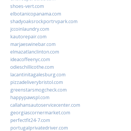
shoes-vert.com
elbotanicopanama.com
shadyoaksrockportrvpark.com
jccoinlaundry.com
kautorepair.com
marjaeswinebar.com
elmazatlanclinton.com
ideacoffeenyc.com
odieschillicothe.com
lacantinitagalesburg.com
pizzadeliverybristol.com
greenstarsmogcheck.com
happypawspl.com
callahansautoservicecenter.com
georgiascornermarket.com
perfectfit24-7.com
portugalprivatedriver.com