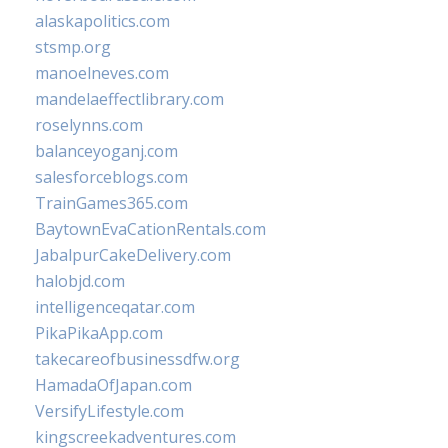
alaskapolitics.com
stsmp.org
manoelneves.com
mandelaeffectlibrary.com
roselynns.com
balanceyoganj.com
salesforceblogs.com
TrainGames365.com
BaytownEvaCationRentals.com
JabalpurCakeDelivery.com
halobjd.com
intelligenceqatar.com
PikaPikaApp.com
takecareofbusinessdfw.org
HamadaOfJapan.com
VersifyLifestyle.com
kingscreekadventures.com