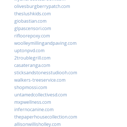
olivesburgberrypatch.com
theslushkids.com
giobastian.com
glpascensori.com
rifloorepoxy.com
woolleymillingandpaving.com
uptonpvd.com
2troublegrill.com
casateranga.com
sticksandstonesstudiooh.com
walkers-treeservice.com
shopmossi.com
untamedcollectivesd.com
mxpwellness.com
infernocanine.com
thepaperhousecollection.com
allisonwillisholley.com