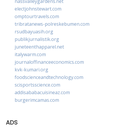
nassvalleygardens.net
electjohnstewart.com
omptourtravels.com
tribratanews-polreskebumen.com
rsudbayuasih.org
publikjurnalistik.org
juneteenthapparel.net
italywarm.com
journaloffinanceeconomics.com
kvk-kumari.org
foodscienceandtechnology.com
scisportsscience.com
addisababacuisineaz.com
burgerimcamas.com
ADS