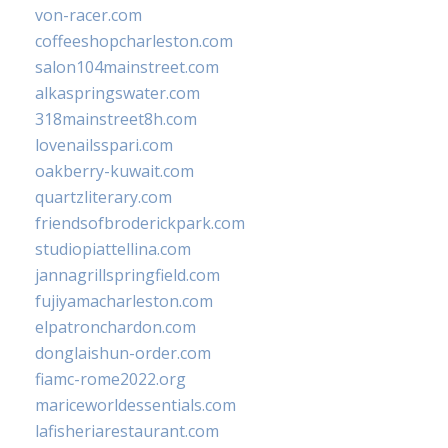
von-racer.com
coffeeshopcharleston.com
salon104mainstreet.com
alkaspringswater.com
318mainstreet8h.com
lovenailsspari.com
oakberry-kuwait.com
quartzliterary.com
friendsofbroderickpark.com
studiopiattellina.com
jannagrillspringfield.com
fujiyamacharleston.com
elpatronchardon.com
donglaishun-order.com
fiamc-rome2022.org
mariceworldessentials.com
lafisheriarestaurant.com