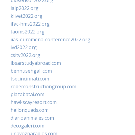
biosensor2022.org
ialp2022.org
klivet2022.org
ifac-hms2022.org
taoms2022.org
iias-euromena-conference2022.org
ivd2022.org
csity2022.org
ibsarstudyabroad.com
bennusehgall.com
tsecincinnati.com
roderconstructiongroup.com
plazabatai.com
hawkscayresort.com
hellonquads.com
diarioanimales.com
decogaleri.com
unavozparadios.com