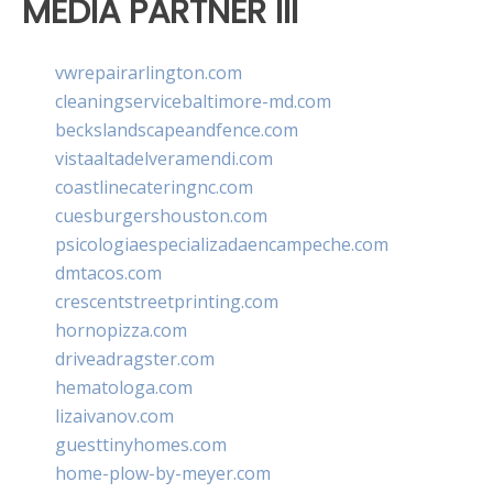
MEDIA PARTNER III
vwrepairarlington.com
cleaningservicebaltimore-md.com
beckslandscapeandfence.com
vistaaltadelveramendi.com
coastlinecateringnc.com
cuesburgershouston.com
psicologiaespecializadaencampeche.com
dmtacos.com
crescentstreetprinting.com
hornopizza.com
driveadragster.com
hematologa.com
lizaivanov.com
guesttinyhomes.com
home-plow-by-meyer.com