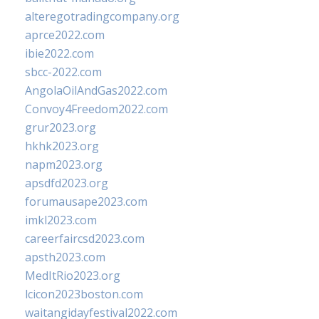
alteregotradingcompany.org
aprce2022.com
ibie2022.com
sbcc-2022.com
AngolaOilAndGas2022.com
Convoy4Freedom2022.com
grur2023.org
hkhk2023.org
napm2023.org
apsdfd2023.org
forumausape2023.com
imkl2023.com
careerfaircsd2023.com
apsth2023.com
MedItRio2023.org
lcicon2023boston.com
waitangidayfestival2022.com