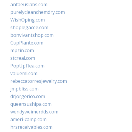
antaeuslabs.com
purelycleanchemdry.com
WishOping.com
shoplegacee.com
bonvivantshop.com
CupPlante.com
mpzin.com
stcreal.com
PopUpFlea.com
valueml.com
rebeccatorresjewelry.com
jmpbliss.com
drjorgerico.com
queensushipa.com
wendyweimerdds.com
ameri-camp.com
hrsreceivables.com