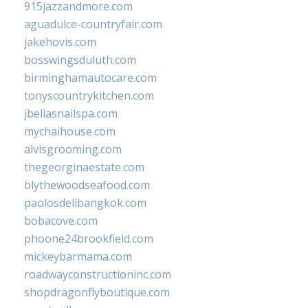
915jazzandmore.com
aguadulce-countryfair.com
jakehovis.com
bosswingsduluth.com
birminghamautocare.com
tonyscountrykitchen.com
jbellasnailspa.com
mychaihouse.com
alvisgrooming.com
thegeorginaestate.com
blythewoodseafood.com
paolosdelibangkok.com
bobacove.com
phoone24brookfield.com
mickeybarmama.com
roadwayconstructioninc.com
shopdragonflyboutique.com