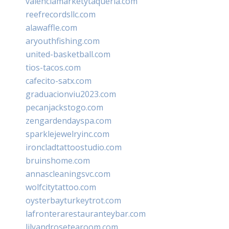
valenciamarketytaqueria.com
reefrecordsllc.com
alawaffle.com
aryouthfishing.com
united-basketball.com
tios-tacos.com
cafecito-satx.com
graduacionviu2023.com
pecanjackstogo.com
zengardendayspa.com
sparklejewelryinc.com
ironcladtattoostudio.com
bruinshome.com
annascleaningsvc.com
wolfcitytattoo.com
oysterbayturkeytrot.com
lafronterarestauranteybar.com
lilyandrosetearoom.com