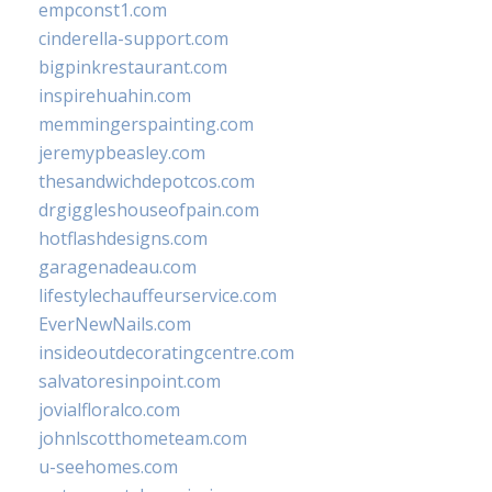
empconst1.com
cinderella-support.com
bigpinkrestaurant.com
inspirehuahin.com
memmingerspainting.com
jeremypbeasley.com
thesandwichdepotcos.com
drgiggleshouseofpain.com
hotflashdesigns.com
garagenadeau.com
lifestylechauffeurservice.com
EverNewNails.com
insideoutdecoratingcentre.com
salvatoresinpoint.com
jovialfloralco.com
johnlscotthometeam.com
u-seehomes.com