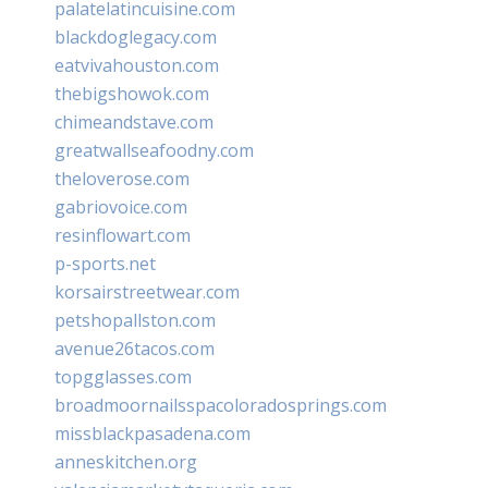
palatelatincuisine.com
blackdoglegacy.com
eatvivahouston.com
thebigshowok.com
chimeandstave.com
greatwallseafoodny.com
theloverose.com
gabriovoice.com
resinflowart.com
p-sports.net
korsairstreetwear.com
petshopallston.com
avenue26tacos.com
topgglasses.com
broadmoornailsspacoloradosprings.com
missblackpasadena.com
anneskitchen.org