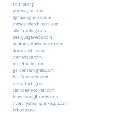
solslite.org
portwayinn.com
djmaddogmusic.com
thesoundarchitects.com
allin1roofing.com
keepjudgewebb.com
anatomyofadventure.com
drivancastillo.com
cmmedspa.com
midletontkd.com
gardensandgrills.com
basilfoodwine.com
nikko-tochigi.net
caribbean-corner.com
bluemoongiftcards.com
rivercitysteampunkexpo.com
kchoops.net