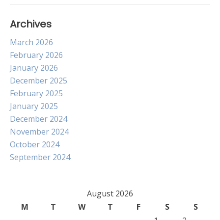
Archives
March 2026
February 2026
January 2026
December 2025
February 2025
January 2025
December 2024
November 2024
October 2024
September 2024
August 2026
M
T
W
T
F
S
S