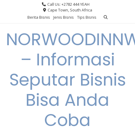
Skip
Call Us: +2782 444 YEAH
to
Cape Town, South Africa
content
Berita Bisnis
Jenis Bisnis
Tips Bisnis
NORWOODINNW
– Informasi
Seputar Bisnis
Bisa Anda
Coba