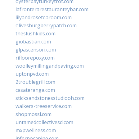
oysterbayturkeytrot.com
lafronterarestauranteybar.com
lilyandrosetearoom.com
olivesburgberrypatch.com
theslushkids.com
giobastian.com
glpascensori.com
rifloorepoxy.com
woolleymillingandpaving.com
uptonpvd.com
2troublegrill.com
casateranga.com
sticksandstonesstudiooh.com
walkers-treeservice.com
shopmossi.com
untamedcollectivesd.com
mxpwellness.com
infernocanine.com