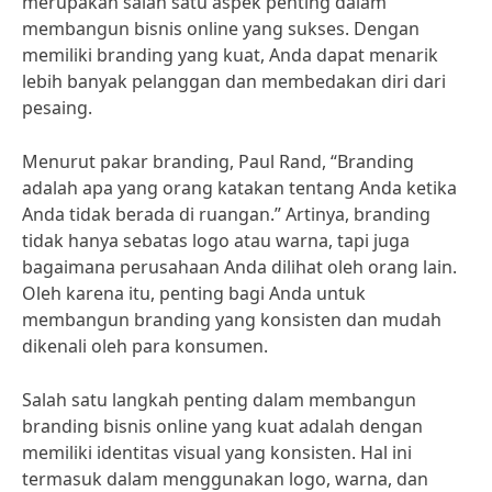
merupakan salah satu aspek penting dalam
membangun bisnis online yang sukses. Dengan
memiliki branding yang kuat, Anda dapat menarik
lebih banyak pelanggan dan membedakan diri dari
pesaing.
Menurut pakar branding, Paul Rand, “Branding
adalah apa yang orang katakan tentang Anda ketika
Anda tidak berada di ruangan.” Artinya, branding
tidak hanya sebatas logo atau warna, tapi juga
bagaimana perusahaan Anda dilihat oleh orang lain.
Oleh karena itu, penting bagi Anda untuk
membangun branding yang konsisten dan mudah
dikenali oleh para konsumen.
Salah satu langkah penting dalam membangun
branding bisnis online yang kuat adalah dengan
memiliki identitas visual yang konsisten. Hal ini
termasuk dalam menggunakan logo, warna, dan