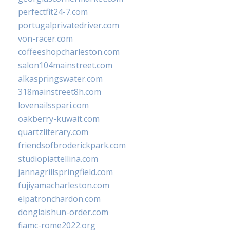
perfectfit24-7.com
portugalprivatedriver.com
von-racer.com
coffeeshopcharleston.com
salon104mainstreet.com
alkaspringswater.com
318mainstreet8h.com
lovenailsspari.com
oakberry-kuwait.com
quartzliterary.com
friendsofbroderickpark.com
studiopiattellina.com
jannagrillspringfield.com
fujiyamacharleston.com
elpatronchardon.com
donglaishun-order.com
fiamc-rome2022.org