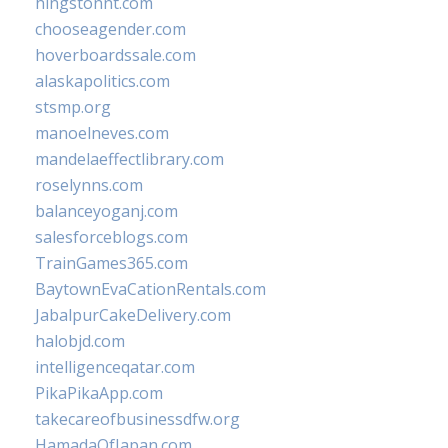
hingstonnt.com
chooseagender.com
hoverboardssale.com
alaskapolitics.com
stsmp.org
manoelneves.com
mandelaeffectlibrary.com
roselynns.com
balanceyoganj.com
salesforceblogs.com
TrainGames365.com
BaytownEvaCationRentals.com
JabalpurCakeDelivery.com
halobjd.com
intelligenceqatar.com
PikaPikaApp.com
takecareofbusinessdfw.org
HamadaOfJapan.com