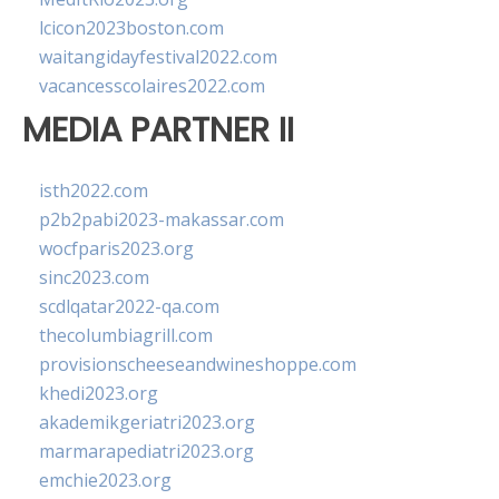
lcicon2023boston.com
waitangidayfestival2022.com
vacancesscolaires2022.com
MEDIA PARTNER II
isth2022.com
p2b2pabi2023-makassar.com
wocfparis2023.org
sinc2023.com
scdlqatar2022-qa.com
thecolumbiagrill.com
provisionscheeseandwineshoppe.com
khedi2023.org
akademikgeriatri2023.org
marmarapediatri2023.org
emchie2023.org