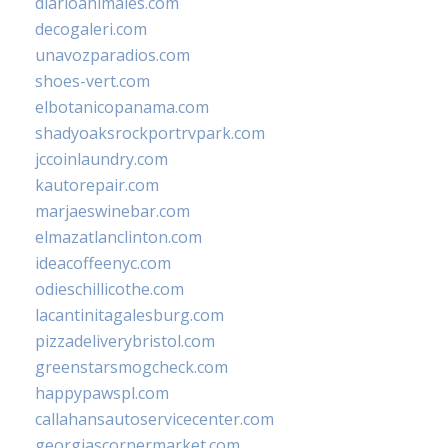
diarioanimales.com
decogaleri.com
unavozparadios.com
shoes-vert.com
elbotanicopanama.com
shadyoaksrockportrvpark.com
jccoinlaundry.com
kautorepair.com
marjaeswinebar.com
elmazatlanclinton.com
ideacoffeenyc.com
odieschillicothe.com
lacantinitagalesburg.com
pizzadeliverybristol.com
greenstarsmogcheck.com
happypawspl.com
callahansautoservicecenter.com
georgiascornermarket.com