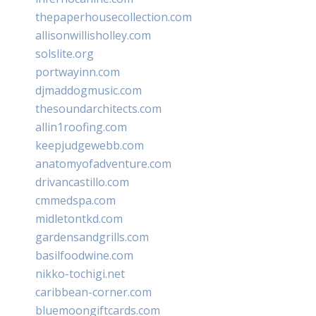
thepaperhousecollection.com
allisonwillisholley.com
solslite.org
portwayinn.com
djmaddogmusic.com
thesoundarchitects.com
allin1roofing.com
keepjudgewebb.com
anatomyofadventure.com
drivancastillo.com
cmmedspa.com
midletontkd.com
gardensandgrills.com
basilfoodwine.com
nikko-tochigi.net
caribbean-corner.com
bluemoongiftcards.com