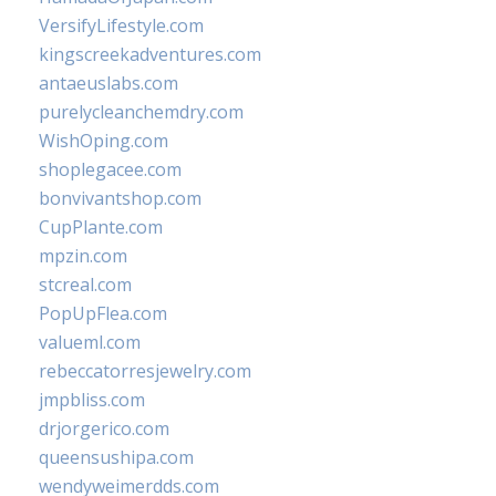
VersifyLifestyle.com
kingscreekadventures.com
antaeuslabs.com
purelycleanchemdry.com
WishOping.com
shoplegacee.com
bonvivantshop.com
CupPlante.com
mpzin.com
stcreal.com
PopUpFlea.com
valueml.com
rebeccatorresjewelry.com
jmpbliss.com
drjorgerico.com
queensushipa.com
wendyweimerdds.com