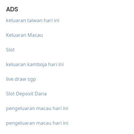
ADS
keluaran taiwan hari ini
Keluaran Macau
Slot
keluaran kamboja hari ini
live draw sgp
Slot Deposit Dana
pengeluaran macau hari ini
pengeluaran macau hari ini