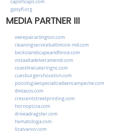
capishcaps.com
gpsyfl.org
MEDIA PARTNER III
vwrepairarlington.com
cleaningservicebaltimore-md.com
beckslandscapeandfence.com
vistaaltadelveramendi.com
coastlinecateringnc.com
cuesburgershouston.com
psicologiaespecializadaencampeche.com
dmtacos.com
crescentstreetprinting.com
hornopizza.com
driveadragster.com
hematologa.com
lizaivanov.com