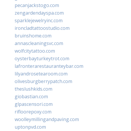
pecanjackstogo.com
zengardendayspa.com
sparklejewelryinc.com
ironcladtattoostudio.com
bruinshome.com
annascleaningsvc.com
wolfcitytattoo.com
oysterbayturkeytrot.com
lafronterarestauranteybar.com
lilyandrosetearoom.com
olivesburgberrypatch.com
theslushkids.com
giobastian.com
glpascensori.com
rifloorepoxy.com
woolleymillingandpaving.com
uptonpvd.com