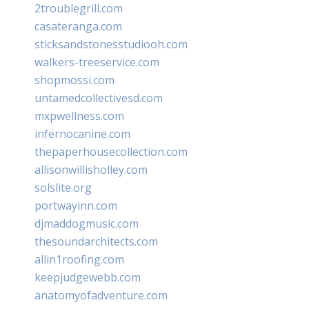
2troublegrill.com
casateranga.com
sticksandstonesstudiooh.com
walkers-treeservice.com
shopmossi.com
untamedcollectivesd.com
mxpwellness.com
infernocanine.com
thepaperhousecollection.com
allisonwillisholley.com
solslite.org
portwayinn.com
djmaddogmusic.com
thesoundarchitects.com
allin1roofing.com
keepjudgewebb.com
anatomyofadventure.com