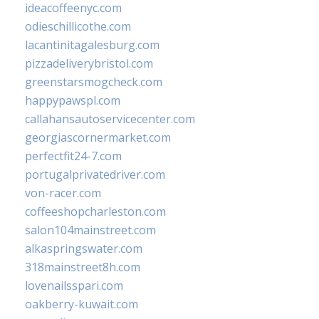
ideacoffeenyc.com
odieschillicothe.com
lacantinitagalesburg.com
pizzadeliverybristol.com
greenstarsmogcheck.com
happypawspl.com
callahansautoservicecenter.com
georgiascornermarket.com
perfectfit24-7.com
portugalprivatedriver.com
von-racer.com
coffeeshopcharleston.com
salon104mainstreet.com
alkaspringswater.com
318mainstreet8h.com
lovenailsspari.com
oakberry-kuwait.com