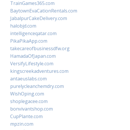
TrainGames365.com
BaytownEvaCationRentals.com
JabalpurCakeDelivery.com
halobjd.com
intelligenceqatar.com
PikaPikaApp.com
takecareofbusinessdfw.org
HamadaOfJapan.com
VersifyLifestyle.com
kingscreekadventures.com
antaeuslabs.com
purelycleanchemdry.com
WishOping.com
shoplegacee.com
bonvivantshop.com
CupPlante.com
mpzin.com