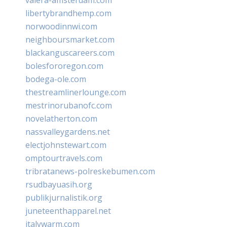
libertybrandhemp.com
norwoodinnwi.com
neighboursmarket.com
blackanguscareers.com
bolesfororegon.com
bodega-ole.com
thestreamlinerlounge.com
mestrinorubanofc.com
novelatherton.com
nassvalleygardens.net
electjohnstewart.com
omptourtravels.com
tribratanews-polreskebumen.com
rsudbayuasih.org
publikjurnalistik.org
juneteenthapparel.net
italywarm.com