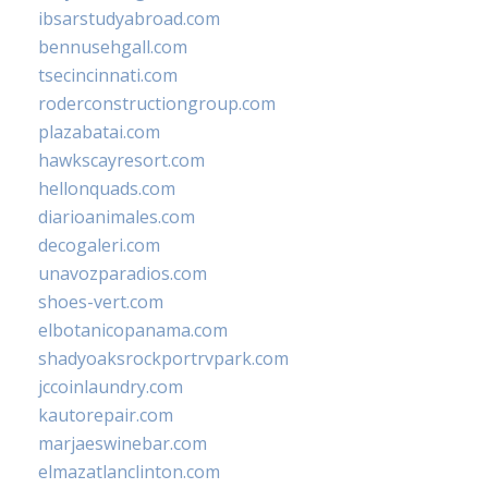
ibsarstudyabroad.com
bennusehgall.com
tsecincinnati.com
roderconstructiongroup.com
plazabatai.com
hawkscayresort.com
hellonquads.com
diarioanimales.com
decogaleri.com
unavozparadios.com
shoes-vert.com
elbotanicopanama.com
shadyoaksrockportrvpark.com
jccoinlaundry.com
kautorepair.com
marjaeswinebar.com
elmazatlanclinton.com