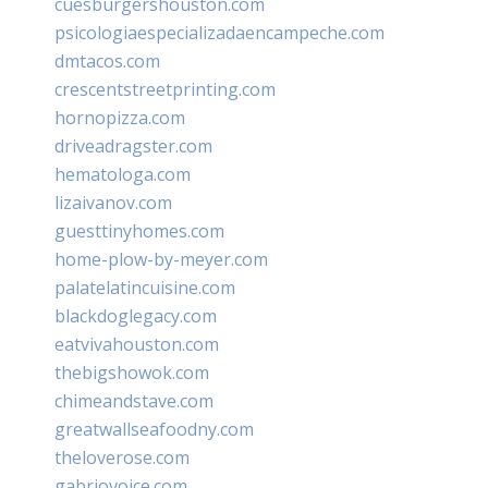
cuesburgershouston.com
psicologiaespecializadaencampeche.com
dmtacos.com
crescentstreetprinting.com
hornopizza.com
driveadragster.com
hematologa.com
lizaivanov.com
guesttinyhomes.com
home-plow-by-meyer.com
palatelatincuisine.com
blackdoglegacy.com
eatvivahouston.com
thebigshowok.com
chimeandstave.com
greatwallseafoodny.com
theloverose.com
gabriovoice.com