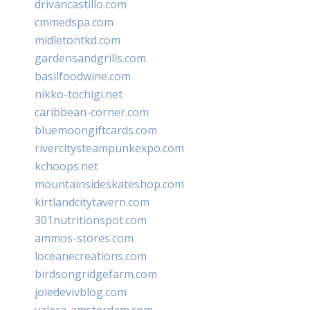
drivancastillo.com
cmmedspa.com
midletontkd.com
gardensandgrills.com
basilfoodwine.com
nikko-tochigi.net
caribbean-corner.com
bluemoongiftcards.com
rivercitysteampunkexpo.com
kchoops.net
mountainsideskateshop.com
kirtlandcitytavern.com
301nutritionspot.com
ammos-stores.com
loceanecreations.com
birdsongridgefarm.com
joiedevivblog.com
valera-amsterdam.com