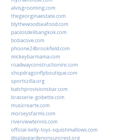
alvisgrooming.com
thegeorginaestate.com
blythewoodseafood.com
paolosdelibangkok.com
bobacove.com
phoone24brookfield.com
mickeybarmama.com
roadwayconstructioninc.com
shopdragonflyboutique.com
sportszilla.org
batchprovisionsbar.com
brasserie-gobette.com
musicrearte.com
morseysfarms.com
riverviewtennis.com
official-kelly-toys-squishmallows.com
displaygardenonsuncrest.org