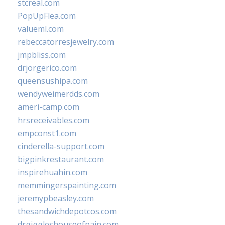
stcreal.com
PopUpFlea.com
valueml.com
rebeccatorresjewelry.com
jmpbliss.com
drjorgerico.com
queensushipa.com
wendyweimerdds.com
ameri-camp.com
hrsreceivables.com
empconst1.com
cinderella-support.com
bigpinkrestaurant.com
inspirehuahin.com
memmingerspainting.com
jeremypbeasley.com
thesandwichdepotcos.com
drgiggleshouseofpain.com