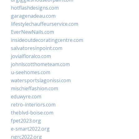
hotflashdesigns.com
garagenadeau.com
lifestylechauffeurservice.com
EverNewNails.com
insideoutdecoratingcentre.com
salvatoresinpoint.com
jovialfloralco.com
johnlscotthometeam.com
u-seehomes.com
watersportslagonissi.com
mischieffashion.com
eduwyre.com
retro-interiors.com
theblvd-boise.com
fpet2023.org
e-smart2022.org
ngrc2022.org