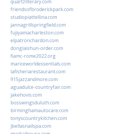
quartzliterary.com
friendsofbroderickpark.com
studiopiattellina.com
jannagrillspringfield.com
fujiyamacharleston.com
elpatronchardon.com
donglaishun-order.com
fiamc-rome2022.org
mariceworldessentials.com
lafisheriarestaurant.com
915jazzandmore.com
aguadulce-countryfair.com
jakehovis.com
bosswingsduluth.com
birminghamautocare.com
tonyscountrykitchen.com
jbellasnailspa.com
mychaihouse.com