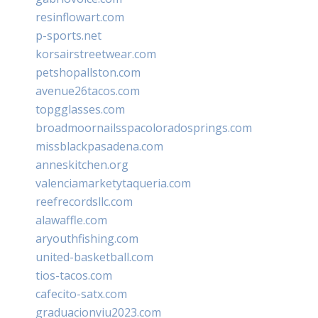
resinflowart.com
p-sports.net
korsairstreetwear.com
petshopallston.com
avenue26tacos.com
topgglasses.com
broadmoornailsspacoloradosprings.com
missblackpasadena.com
anneskitchen.org
valenciamarketytaqueria.com
reefrecordsllc.com
alawaffle.com
aryouthfishing.com
united-basketball.com
tios-tacos.com
cafecito-satx.com
graduacionviu2023.com