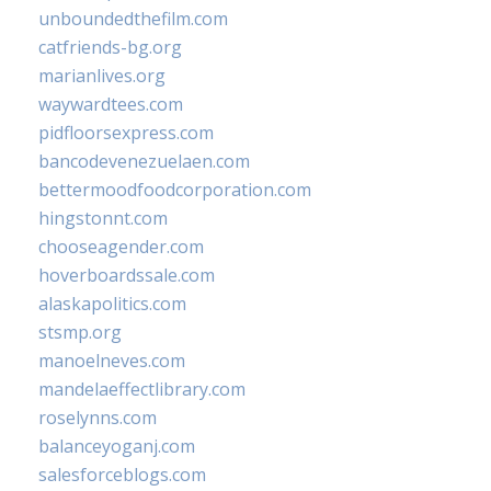
unboundedthefilm.com
catfriends-bg.org
marianlives.org
waywardtees.com
pidfloorsexpress.com
bancodevenezuelaen.com
bettermoodfoodcorporation.com
hingstonnt.com
chooseagender.com
hoverboardssale.com
alaskapolitics.com
stsmp.org
manoelneves.com
mandelaeffectlibrary.com
roselynns.com
balanceyoganj.com
salesforceblogs.com