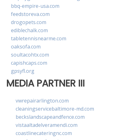
bbq-empire-usa.com
feedstoreva.com
drogopets.com
ediblechalk.com
tabletennisnearme.com
oaksofa.com
soultacohtx.com
capishcaps.com
gpsyfl.org
MEDIA PARTNER III
vwrepairarlington.com
cleaningservicebaltimore-md.com
beckslandscapeandfence.com
vistaaltadelveramendi.com
coastlinecateringnc.com