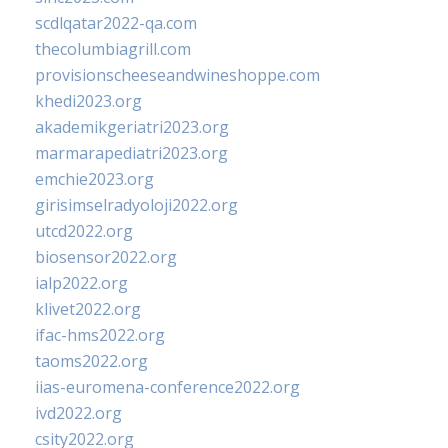
scdlqatar2022-qa.com
thecolumbiagrill.com
provisionscheeseandwineshoppe.com
khedi2023.org
akademikgeriatri2023.org
marmarapediatri2023.org
emchie2023.org
girisimselradyoloji2022.org
utcd2022.org
biosensor2022.org
ialp2022.org
klivet2022.org
ifac-hms2022.org
taoms2022.org
iias-euromena-conference2022.org
ivd2022.org
csity2022.org