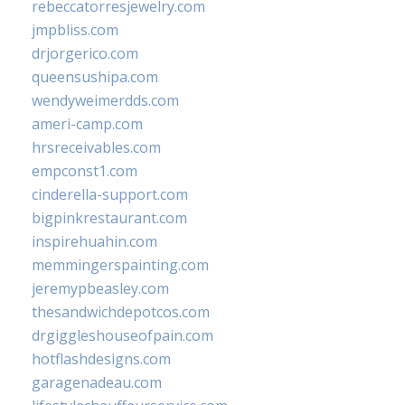
rebeccatorresjewelry.com
jmpbliss.com
drjorgerico.com
queensushipa.com
wendyweimerdds.com
ameri-camp.com
hrsreceivables.com
empconst1.com
cinderella-support.com
bigpinkrestaurant.com
inspirehuahin.com
memmingerspainting.com
jeremypbeasley.com
thesandwichdepotcos.com
drgiggleshouseofpain.com
hotflashdesigns.com
garagenadeau.com