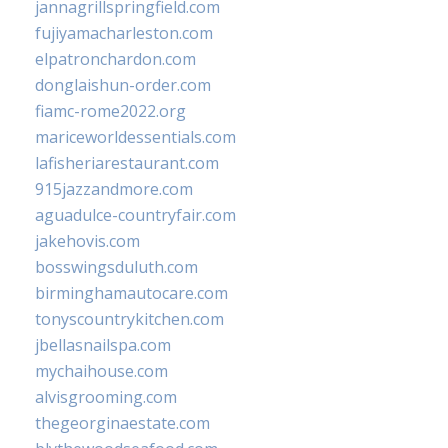
jannagrillspringfield.com
fujiyamacharleston.com
elpatronchardon.com
donglaishun-order.com
fiamc-rome2022.org
mariceworldessentials.com
lafisheriarestaurant.com
915jazzandmore.com
aguadulce-countryfair.com
jakehovis.com
bosswingsduluth.com
birminghamautocare.com
tonyscountrykitchen.com
jbellasnailspa.com
mychaihouse.com
alvisgrooming.com
thegeorginaestate.com