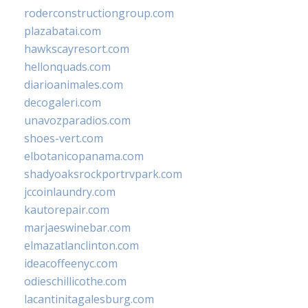
roderconstructiongroup.com
plazabatai.com
hawkscayresort.com
hellonquads.com
diarioanimales.com
decogaleri.com
unavozparadios.com
shoes-vert.com
elbotanicopanama.com
shadyoaksrockportrvpark.com
jccoinlaundry.com
kautorepair.com
marjaeswinebar.com
elmazatlanclinton.com
ideacoffeenyc.com
odieschillicothe.com
lacantinitagalesburg.com