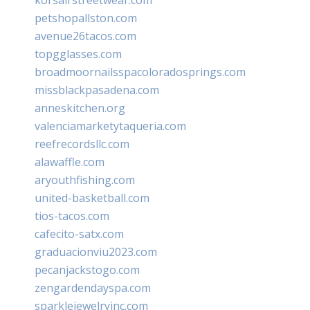
petshopallston.com
avenue26tacos.com
topgglasses.com
broadmoornailsspacoloradosprings.com
missblackpasadena.com
anneskitchen.org
valenciamarketytaqueria.com
reefrecordsllc.com
alawaffle.com
aryouthfishing.com
united-basketball.com
tios-tacos.com
cafecito-satx.com
graduacionviu2023.com
pecanjackstogo.com
zengardendayspa.com
sparklejewelryinc.com