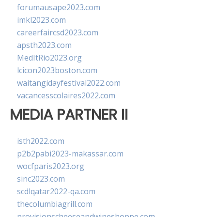
forumausape2023.com
imkl2023.com
careerfaircsd2023.com
apsth2023.com
MedItRio2023.org
lcicon2023boston.com
waitangidayfestival2022.com
vacancesscolaires2022.com
MEDIA PARTNER II
isth2022.com
p2b2pabi2023-makassar.com
wocfparis2023.org
sinc2023.com
scdlqatar2022-qa.com
thecolumbiagrill.com
provisionscheeseandwineshoppe.com