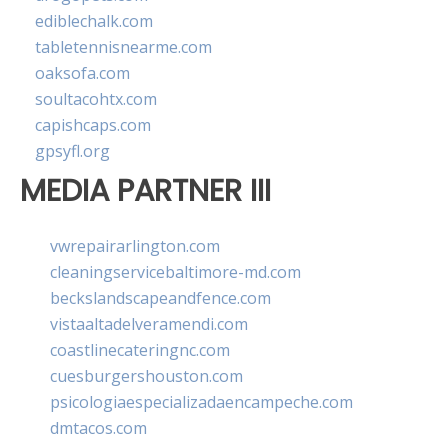
ediblechalk.com
tabletennisnearme.com
oaksofa.com
soultacohtx.com
capishcaps.com
gpsyfl.org
MEDIA PARTNER III
vwrepairarlington.com
cleaningservicebaltimore-md.com
beckslandscapeandfence.com
vistaaltadelveramendi.com
coastlinecateringnc.com
cuesburgershouston.com
psicologiaespecializadaencampeche.com
dmtacos.com