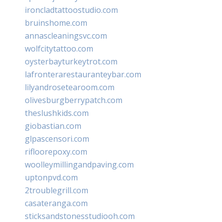
ironcladtattoostudio.com
bruinshome.com
annascleaningsvc.com
wolfcitytattoo.com
oysterbayturkeytrot.com
lafronterarestauranteybar.com
lilyandrosetearoom.com
olivesburgberrypatch.com
theslushkids.com
giobastian.com
glpascensori.com
rifloorepoxy.com
woolleymillingandpaving.com
uptonpvd.com
2troublegrill.com
casateranga.com
sticksandstonesstudiooh.com