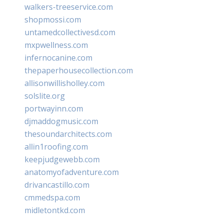
walkers-treeservice.com
shopmossi.com
untamedcollectivesd.com
mxpwellness.com
infernocanine.com
thepaperhousecollection.com
allisonwillisholley.com
solslite.org
portwayinn.com
djmaddogmusic.com
thesoundarchitects.com
allin1roofing.com
keepjudgewebb.com
anatomyofadventure.com
drivancastillo.com
cmmedspa.com
midletontkd.com