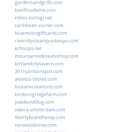
gardensandgrills.com
basilfoodwine.com
nikko-tochigi.net
caribbean-corner.com
bluemoongiftcards.com
rivercitysteampunkexpo.com
kchoops.net
mountainsideskateshop.com
kirtlandcitytavern.com
301nutritionspot.com
ammos-stores.com
loceanecreations.com
birdsongridgefarm.com
joiedevivblog.com
valera-amsterdam.com
libertybrandhemp.com
norwoodinnwi.com