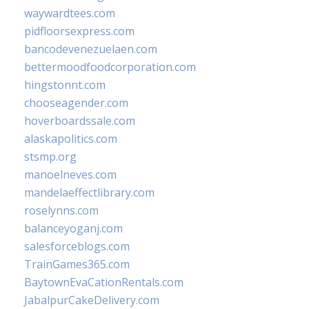
waywardtees.com
pidfloorsexpress.com
bancodevenezuelaen.com
bettermoodfoodcorporation.com
hingstonnt.com
chooseagender.com
hoverboardssale.com
alaskapolitics.com
stsmp.org
manoelneves.com
mandelaeffectlibrary.com
roselynns.com
balanceyoganj.com
salesforceblogs.com
TrainGames365.com
BaytownEvaCationRentals.com
JabalpurCakeDelivery.com