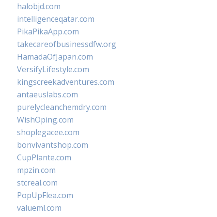
halobjd.com
intelligenceqatar.com
PikaPikaApp.com
takecareofbusinessdfw.org
HamadaOfJapan.com
VersifyLifestyle.com
kingscreekadventures.com
antaeuslabs.com
purelycleanchemdry.com
WishOping.com
shoplegacee.com
bonvivantshop.com
CupPlante.com
mpzin.com
stcreal.com
PopUpFlea.com
valueml.com