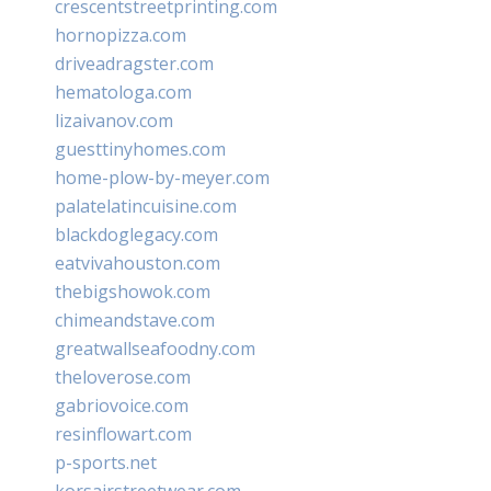
crescentstreetprinting.com
hornopizza.com
driveadragster.com
hematologa.com
lizaivanov.com
guesttinyhomes.com
home-plow-by-meyer.com
palatelatincuisine.com
blackdoglegacy.com
eatvivahouston.com
thebigshowok.com
chimeandstave.com
greatwallseafoodny.com
theloverose.com
gabriovoice.com
resinflowart.com
p-sports.net
korsairstreetwear.com