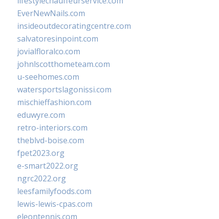
lifestylechauffeurservice.com
EverNewNails.com
insideoutdecoratingcentre.com
salvatoresinpoint.com
jovialfloralco.com
johnlscotthometeam.com
u-seehomes.com
watersportslagonissi.com
mischieffashion.com
eduwyre.com
retro-interiors.com
theblvd-boise.com
fpet2023.org
e-smart2022.org
ngrc2022.org
leesfamilyfoods.com
lewis-lewis-cpas.com
eleontennis.com