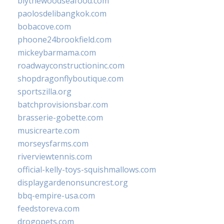
blythewoodseafood.com
paolosdelibangkok.com
bobacove.com
phoone24brookfield.com
mickeybarmama.com
roadwayconstructioninc.com
shopdragonflyboutique.com
sportszilla.org
batchprovisionsbar.com
brasserie-gobette.com
musicrearte.com
morseysfarms.com
riverviewtennis.com
official-kelly-toys-squishmallows.com
displaygardenonsuncrest.org
bbq-empire-usa.com
feedstoreva.com
drogopets.com