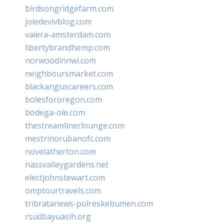
birdsongridgefarm.com
joiedevivblog.com
valera-amsterdam.com
libertybrandhemp.com
norwoodinnwi.com
neighboursmarket.com
blackanguscareers.com
bolesfororegon.com
bodega-ole.com
thestreamlinerlounge.com
mestrinorubanofc.com
novelatherton.com
nassvalleygardens.net
electjohnstewart.com
omptourtravels.com
tribratanews-polreskebumen.com
rsudbayuasih.org