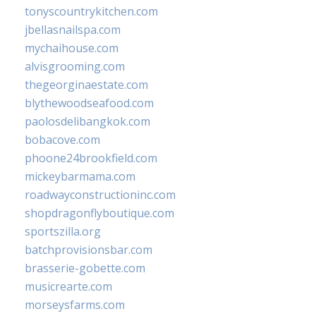
tonyscountrykitchen.com
jbellasnailspa.com
mychaihouse.com
alvisgrooming.com
thegeorginaestate.com
blythewoodseafood.com
paolosdelibangkok.com
bobacove.com
phoone24brookfield.com
mickeybarmama.com
roadwayconstructioninc.com
shopdragonflyboutique.com
sportszilla.org
batchprovisionsbar.com
brasserie-gobette.com
musicrearte.com
morseysfarms.com