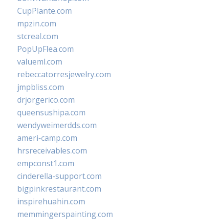
CupPlante.com
mpzin.com
stcreal.com
PopUpFlea.com
valueml.com
rebeccatorresjewelry.com
jmpbliss.com
drjorgerico.com
queensushipa.com
wendyweimerdds.com
ameri-camp.com
hrsreceivables.com
empconst1.com
cinderella-support.com
bigpinkrestaurant.com
inspirehuahin.com
memmingerspainting.com