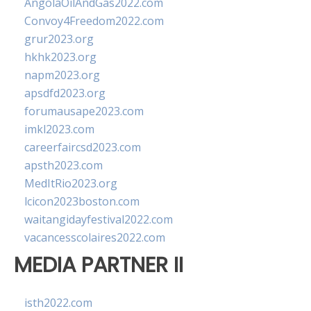
AngolaOilAndGas2022.com
Convoy4Freedom2022.com
grur2023.org
hkhk2023.org
napm2023.org
apsdfd2023.org
forumausape2023.com
imkl2023.com
careerfaircsd2023.com
apsth2023.com
MedItRio2023.org
lcicon2023boston.com
waitangidayfestival2022.com
vacancesscolaires2022.com
MEDIA PARTNER II
isth2022.com