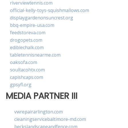
riverviewtennis.com
official-kelly-toys-squishmallows.com
displaygardenonsuncrest.org
bbq-empire-usa.com
feedstoreva.com
drogopets.com
ediblechalk.com
tabletennisnearme.com
oaksofa.com
soultacohtx.com
capishcaps.com
gpsyfl.org
MEDIA PARTNER III
vwrepairarlington.com
cleaningservicebaltimore-md.com
beckslandscapeandfence.com