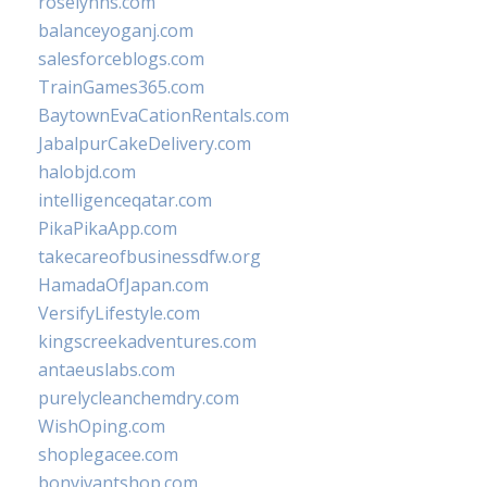
roselynns.com
balanceyoganj.com
salesforceblogs.com
TrainGames365.com
BaytownEvaCationRentals.com
JabalpurCakeDelivery.com
halobjd.com
intelligenceqatar.com
PikaPikaApp.com
takecareofbusinessdfw.org
HamadaOfJapan.com
VersifyLifestyle.com
kingscreekadventures.com
antaeuslabs.com
purelycleanchemdry.com
WishOping.com
shoplegacee.com
bonvivantshop.com