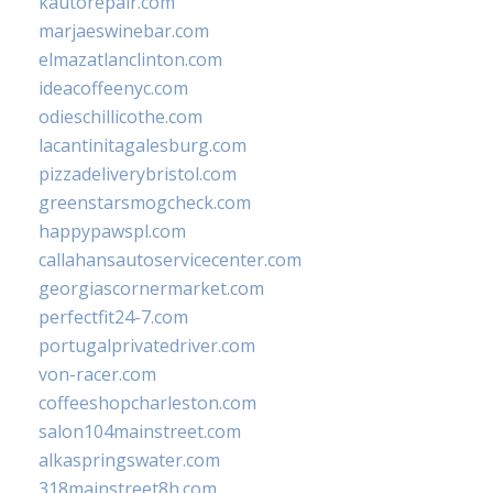
kautorepair.com
marjaeswinebar.com
elmazatlanclinton.com
ideacoffeenyc.com
odieschillicothe.com
lacantinitagalesburg.com
pizzadeliverybristol.com
greenstarsmogcheck.com
happypawspl.com
callahansautoservicecenter.com
georgiascornermarket.com
perfectfit24-7.com
portugalprivatedriver.com
von-racer.com
coffeeshopcharleston.com
salon104mainstreet.com
alkaspringswater.com
318mainstreet8h.com