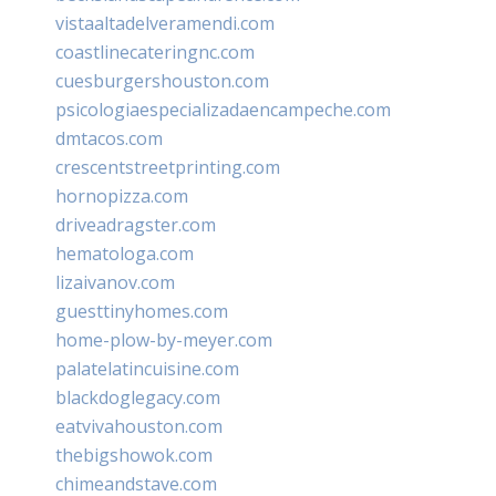
vistaaltadelveramendi.com
coastlinecateringnc.com
cuesburgershouston.com
psicologiaespecializadaencampeche.com
dmtacos.com
crescentstreetprinting.com
hornopizza.com
driveadragster.com
hematologa.com
lizaivanov.com
guesttinyhomes.com
home-plow-by-meyer.com
palatelatincuisine.com
blackdoglegacy.com
eatvivahouston.com
thebigshowok.com
chimeandstave.com