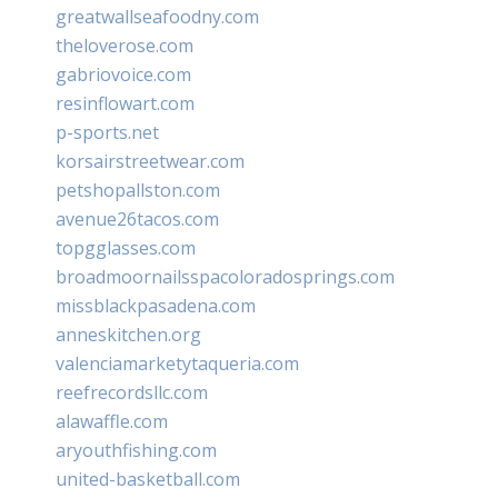
greatwallseafoodny.com
theloverose.com
gabriovoice.com
resinflowart.com
p-sports.net
korsairstreetwear.com
petshopallston.com
avenue26tacos.com
topgglasses.com
broadmoornailsspacoloradosprings.com
missblackpasadena.com
anneskitchen.org
valenciamarketytaqueria.com
reefrecordsllc.com
alawaffle.com
aryouthfishing.com
united-basketball.com