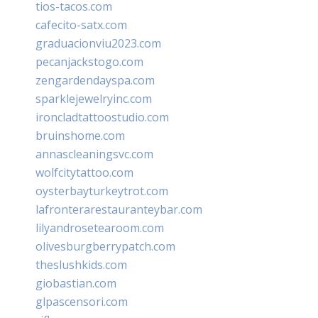
tios-tacos.com
cafecito-satx.com
graduacionviu2023.com
pecanjackstogo.com
zengardendayspa.com
sparklejewelryinc.com
ironcladtattoostudio.com
bruinshome.com
annascleaningsvc.com
wolfcitytattoo.com
oysterbayturkeytrot.com
lafronterarestauranteybar.com
lilyandrosetearoom.com
olivesburgberrypatch.com
theslushkids.com
giobastian.com
glpascensori.com