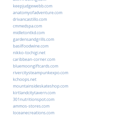
keepjudgewebb.com
anatomyofadventure.com
drivancastillo.com
cmmedspa.com
midletontkd.com
gardensandgrills.com
basilfoodwine.com
nikko-tochigi.net
caribbean-corner.com
bluemoongiftcards.com
rivercitysteampunkexpo.com
kchoops.net
mountainsideskateshop.com
kirtlandcitytavern.com
301nutritionspot.com
ammos-stores.com
loceanecreations.com