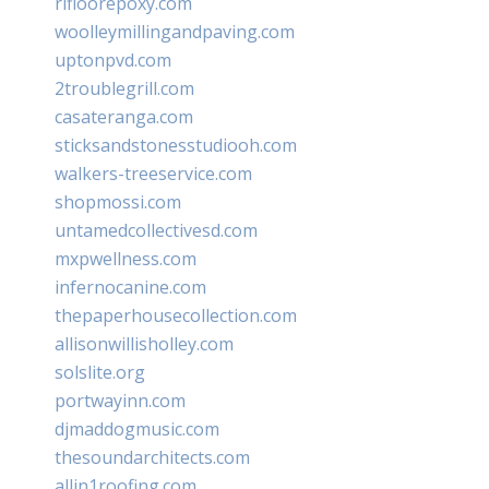
rifloorepoxy.com
woolleymillingandpaving.com
uptonpvd.com
2troublegrill.com
casateranga.com
sticksandstonesstudiooh.com
walkers-treeservice.com
shopmossi.com
untamedcollectivesd.com
mxpwellness.com
infernocanine.com
thepaperhousecollection.com
allisonwillisholley.com
solslite.org
portwayinn.com
djmaddogmusic.com
thesoundarchitects.com
allin1roofing.com