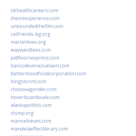
okhealthcareers.com
theintexperience.com
unboundedthefilm.com
catfriends-bg.org
marianlives.org
waywardtees.com
pidfloorsexpress.com
bancodevenezuelaen.com
bettermoodfoodcorporation.com
hingstonnt.com
chooseagender.com
hoverboardssale.com
alaskapolitics.com
stsmp.org
manoelneves.com
mandelaeffectlibrary.com