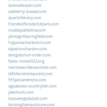
lovenailsspari.com
oakberry-kuwait.com
quartzliterary.com
friendsofbroderickpark.com
studiopiattellina.com
jannagrillspringfield.com
fujiyamacharleston.com
elpatronchardon.com
donglaishun-order.com
fiamc-rome2022.org
mariceworldessentials.com
lafisheriarestaurant.com
915jazzandmore.com
aguadulce-countryfair.com
jakehovis.com
bosswingsduluth.com
birminghamautocare.com