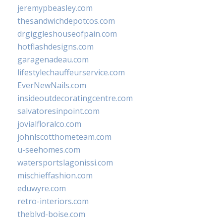
jeremypbeasley.com
thesandwichdepotcos.com
drgiggleshouseofpain.com
hotflashdesigns.com
garagenadeau.com
lifestylechauffeurservice.com
EverNewNails.com
insideoutdecoratingcentre.com
salvatoresinpoint.com
jovialfloralco.com
johnlscotthometeam.com
u-seehomes.com
watersportslagonissi.com
mischieffashion.com
eduwyre.com
retro-interiors.com
theblvd-boise.com