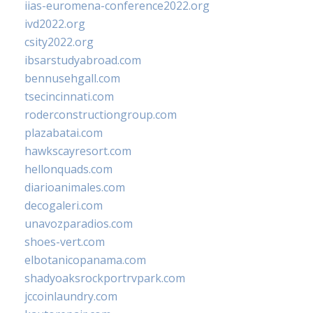
iias-euromena-conference2022.org
ivd2022.org
csity2022.org
ibsarstudyabroad.com
bennusehgall.com
tsecincinnati.com
roderconstructiongroup.com
plazabatai.com
hawkscayresort.com
hellonquads.com
diarioanimales.com
decogaleri.com
unavozparadios.com
shoes-vert.com
elbotanicopanama.com
shadyoaksrockportrvpark.com
jccoinlaundry.com