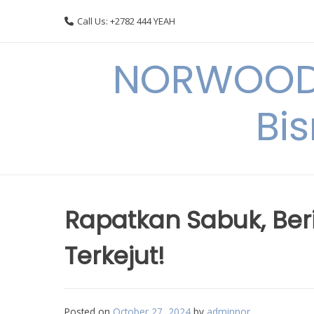
Skip
Call Us: +2782 444 YEAH
to
content
NORWOODI
Bi
Rapatkan Sabuk, Berit
Terkejut!
Posted on
October 27, 2024
by
adminnor