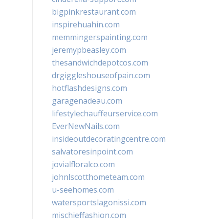
bigpinkrestaurant.com
inspirehuahin.com
memmingerspainting.com
jeremypbeasley.com
thesandwichdepotcos.com
drgiggleshouseofpain.com
hotflashdesigns.com
garagenadeau.com
lifestylechauffeurservice.com
EverNewNails.com
insideoutdecoratingcentre.com
salvatoresinpoint.com
jovialfloralco.com
johnlscotthometeam.com
u-seehomes.com
watersportslagonissi.com
mischieffashion.com