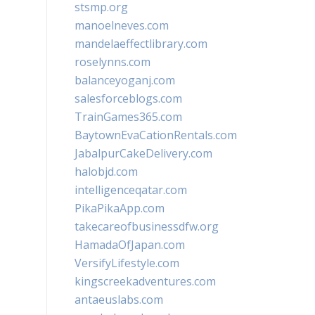
stsmp.org
manoelneves.com
mandelaeffectlibrary.com
roselynns.com
balanceyoganj.com
salesforceblogs.com
TrainGames365.com
BaytownEvaCationRentals.com
JabalpurCakeDelivery.com
halobjd.com
intelligenceqatar.com
PikaPikaApp.com
takecareofbusinessdfw.org
HamadaOfJapan.com
VersifyLifestyle.com
kingscreekadventures.com
antaeuslabs.com