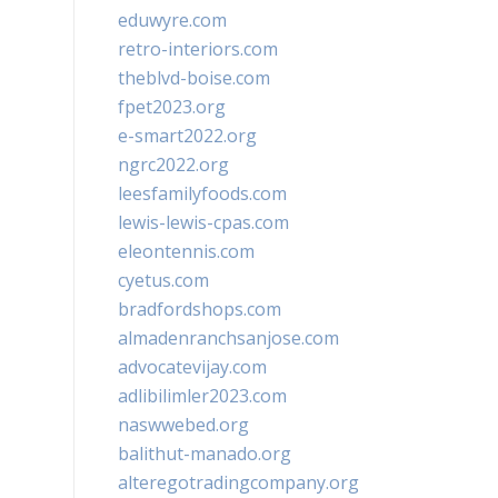
eduwyre.com
retro-interiors.com
theblvd-boise.com
fpet2023.org
e-smart2022.org
ngrc2022.org
leesfamilyfoods.com
lewis-lewis-cpas.com
eleontennis.com
cyetus.com
bradfordshops.com
almadenranchsanjose.com
advocatevijay.com
adlibilimler2023.com
naswwebed.org
balithut-manado.org
alteregotradingcompany.org