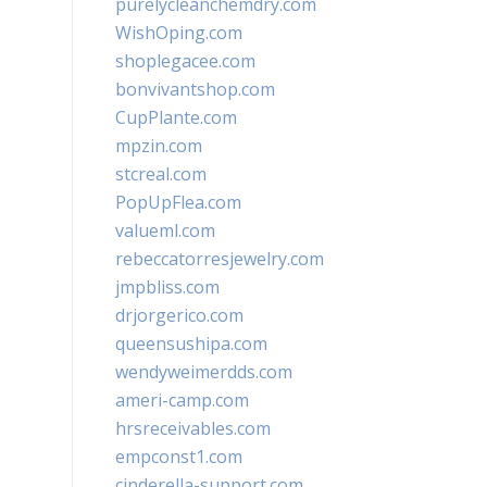
purelycleanchemdry.com
WishOping.com
shoplegacee.com
bonvivantshop.com
CupPlante.com
mpzin.com
stcreal.com
PopUpFlea.com
valueml.com
rebeccatorresjewelry.com
jmpbliss.com
drjorgerico.com
queensushipa.com
wendyweimerdds.com
ameri-camp.com
hrsreceivables.com
empconst1.com
cinderella-support.com