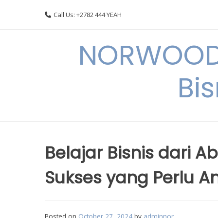
Skip
Call Us: +2782 444 YEAH
to
content
NORWOODI
Bi
Belajar Bisnis dari 
Sukses yang Perlu A
Posted on
October 27, 2024
by
adminnor