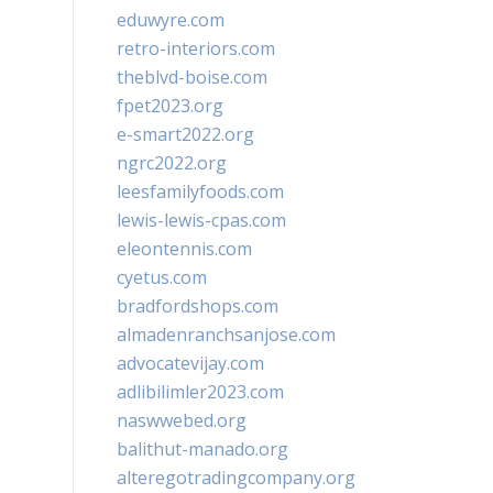
eduwyre.com
retro-interiors.com
theblvd-boise.com
fpet2023.org
e-smart2022.org
ngrc2022.org
leesfamilyfoods.com
lewis-lewis-cpas.com
eleontennis.com
cyetus.com
bradfordshops.com
almadenranchsanjose.com
advocatevijay.com
adlibilimler2023.com
naswwebed.org
balithut-manado.org
alteregotradingcompany.org