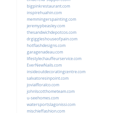
bigpinkrestaurant.com
inspirehuahin.com
memmingerspainting.com
jeremypbeasley.com
thesandwichdepotcos.com
drgiggleshouseofpain.com
hotflashdesigns.com
garagenadeau.com
lifestylechauffeurservice.com
EverNewNails.com
insideoutdecoratingcentre.com
salvatoresinpoint.com
jovialfloralco.com
johnlscotthometeam.com
u-seehomes.com
watersportslagonissi.com
mischieffashion.com