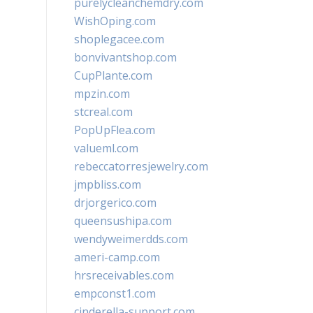
purelycleanchemdry.com
WishOping.com
shoplegacee.com
bonvivantshop.com
CupPlante.com
mpzin.com
stcreal.com
PopUpFlea.com
valueml.com
rebeccatorresjewelry.com
jmpbliss.com
drjorgerico.com
queensushipa.com
wendyweimerdds.com
ameri-camp.com
hrsreceivables.com
empconst1.com
cinderella-support.com