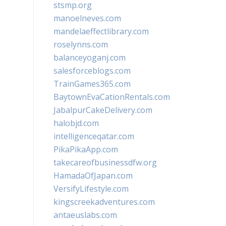
stsmp.org
manoelneves.com
mandelaeffectlibrary.com
roselynns.com
balanceyoganj.com
salesforceblogs.com
TrainGames365.com
BaytownEvaCationRentals.com
JabalpurCakeDelivery.com
halobjd.com
intelligenceqatar.com
PikaPikaApp.com
takecareofbusinessdfw.org
HamadaOfJapan.com
VersifyLifestyle.com
kingscreekadventures.com
antaeuslabs.com