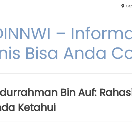
Cap
NNWI – Informas
snis Bisa Anda C
Abdurrahman Bin Auf: Rahas
nda Ketahui