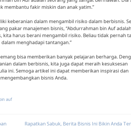
ahman bin Auf adalah seorang yang sangat dermawan. Dia s
uk membantu fakir miskin dan anak yatim.”
iki keberanian dalam mengambil risiko dalam berbisnis. Se
eorang pakar manajemen bisnis, “Abdurrahman bin Auf adala
 kita harus berani mengambil risiko. Beliau tidak pernah t
is dalam menghadapi tantangan.”
f memang bisa memberikan banyak pelajaran berharga. Den
nian dalam berbisnis, kita juga dapat meraih kesuksesan
lia ini. Semoga artikel ini dapat memberikan inspirasi dan
u mengembangkan bisnis Anda.
bin auf
pan
Rapatkan Sabuk, Berita Bisnis Ini Bikin Anda Ter