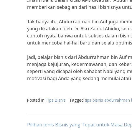
Imam Malik dalam kitab Al-Muwatha’, “Abdurr
memberikan sebagian dari hasil bisnisnya unt
Tak hanya itu, Abdurrahman bin Auf juga memil
yang dikatakan oleh Dr. Asri Zainul Abidin, s
contoh nyata bahwa untuk sukses dalam bisnis,
untuk mencoba hal-hal baru dan selalu optim
Jadi, belajar bisnis dari Abdurrahman bin Au
menjaga kejujuran, kedermawanan, dan kebera
seperti yang dicapai oleh sahabat Nabi yang mu
motivasi bagi Anda yang sedang memulai ata
Posted in
Tips Bisnis
Tagged
tips bisnis abdurrahman 
Post
Pilihan Jenis Bisnis yang Tepat untuk Masa De