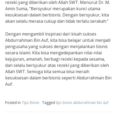
rezeki yang diberikan oleh Allah SWT. Menurut Dr. M.
Amin Suma, “Bersyukur merupakan kunci utama
kesuksesan dalam berbisnis. Dengan bersyukur, kita
akan selalu merasa cukup dan tidak terlalu serakah.”
Dengan mengambil inspirasi dari kisah sukses
Abdurrahman Bin Auf, kita bisa belajar untuk menjadi
pengusaha yang sukses dengan menjalankan bisnis
secara islami. Kita bisa mengedepankan nilai-nilai
kejujuran, amanah, berbagi rezeki kepada sesama,
dan selalu bersyukur atas rezeki yang diberikan oleh
Allah SWT. Semoga kita semua bisa meraih
kesuksesan dalam berbisnis seperti Abdurrahman Bin
Auf.
Posted in
Tips Bisnis
Tagged
tips bisnis abdurrahman bin auf