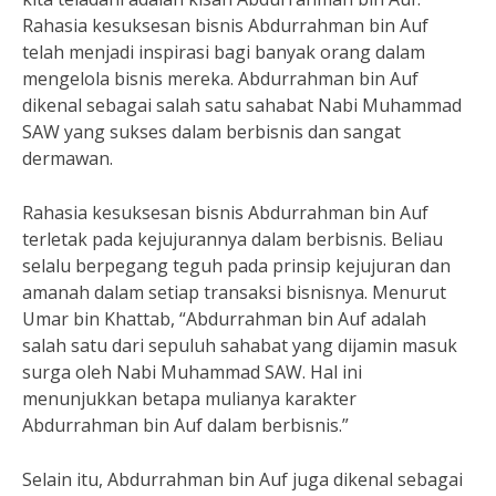
Rahasia kesuksesan bisnis Abdurrahman bin Auf
telah menjadi inspirasi bagi banyak orang dalam
mengelola bisnis mereka. Abdurrahman bin Auf
dikenal sebagai salah satu sahabat Nabi Muhammad
SAW yang sukses dalam berbisnis dan sangat
dermawan.
Rahasia kesuksesan bisnis Abdurrahman bin Auf
terletak pada kejujurannya dalam berbisnis. Beliau
selalu berpegang teguh pada prinsip kejujuran dan
amanah dalam setiap transaksi bisnisnya. Menurut
Umar bin Khattab, “Abdurrahman bin Auf adalah
salah satu dari sepuluh sahabat yang dijamin masuk
surga oleh Nabi Muhammad SAW. Hal ini
menunjukkan betapa mulianya karakter
Abdurrahman bin Auf dalam berbisnis.”
Selain itu, Abdurrahman bin Auf juga dikenal sebagai