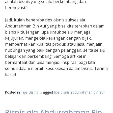
adalah bisnis yang selalu berkembang dan
berinovasi.”
Jadi, itulah beberapa tips bisnis sukses ala
Abdurrahman Bin Auf yang bisa kita terapkan dalam
bisnis kita. Jangan lupa untuk selalu menjaga
kejujuran, mengelola keuangan dengan bijak,
memperhatikan kualitas produk atau jasa, menjalin
hubungan yang baik dengan pelanggan, serta selalu
belajar dan berkembang. Semoga artikel ini
bermanfaat dan bisa menjadi inspirasi bagi kita
semua dalam meraih kesuksesan dalam bisnis. Terima
kasih!
Posted in
Tips Bisnis
Tagged
tips bisnis abdurrahman bin auf
Bisnis ala Abdurrahman Bin