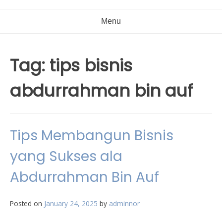
Menu
Tag:
tips bisnis
abdurrahman bin auf
Tips Membangun Bisnis
yang Sukses ala
Abdurrahman Bin Auf
Posted on
January 24, 2025
by
adminnor