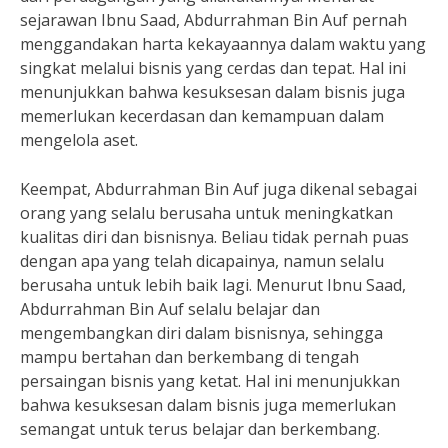
sejarawan Ibnu Saad, Abdurrahman Bin Auf pernah
menggandakan harta kekayaannya dalam waktu yang
singkat melalui bisnis yang cerdas dan tepat. Hal ini
menunjukkan bahwa kesuksesan dalam bisnis juga
memerlukan kecerdasan dan kemampuan dalam
mengelola aset.
Keempat, Abdurrahman Bin Auf juga dikenal sebagai
orang yang selalu berusaha untuk meningkatkan
kualitas diri dan bisnisnya. Beliau tidak pernah puas
dengan apa yang telah dicapainya, namun selalu
berusaha untuk lebih baik lagi. Menurut Ibnu Saad,
Abdurrahman Bin Auf selalu belajar dan
mengembangkan diri dalam bisnisnya, sehingga
mampu bertahan dan berkembang di tengah
persaingan bisnis yang ketat. Hal ini menunjukkan
bahwa kesuksesan dalam bisnis juga memerlukan
semangat untuk terus belajar dan berkembang.