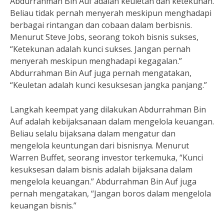
Abdurrahman Bin Auf adalah keuletan dan ketekunan.
Beliau tidak pernah menyerah meskipun menghadapi
berbagai rintangan dan cobaan dalam berbisnis.
Menurut Steve Jobs, seorang tokoh bisnis sukses,
“Ketekunan adalah kunci sukses. Jangan pernah
menyerah meskipun menghadapi kegagalan.”
Abdurrahman Bin Auf juga pernah mengatakan,
“Keuletan adalah kunci kesuksesan jangka panjang.”
Langkah keempat yang dilakukan Abdurrahman Bin
Auf adalah kebijaksanaan dalam mengelola keuangan.
Beliau selalu bijaksana dalam mengatur dan
mengelola keuntungan dari bisnisnya. Menurut
Warren Buffet, seorang investor terkemuka, “Kunci
kesuksesan dalam bisnis adalah bijaksana dalam
mengelola keuangan.” Abdurrahman Bin Auf juga
pernah mengatakan, “Jangan boros dalam mengelola
keuangan bisnis.”