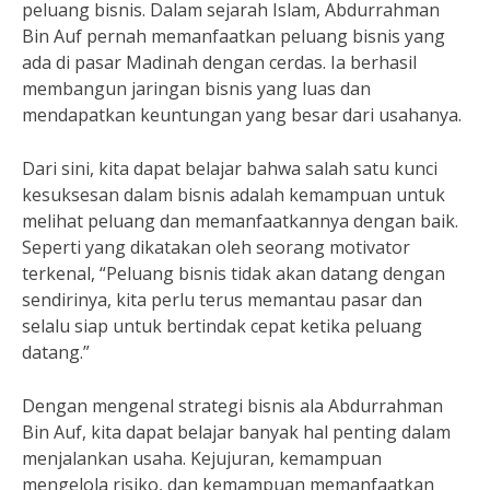
peluang bisnis. Dalam sejarah Islam, Abdurrahman
Bin Auf pernah memanfaatkan peluang bisnis yang
ada di pasar Madinah dengan cerdas. Ia berhasil
membangun jaringan bisnis yang luas dan
mendapatkan keuntungan yang besar dari usahanya.
Dari sini, kita dapat belajar bahwa salah satu kunci
kesuksesan dalam bisnis adalah kemampuan untuk
melihat peluang dan memanfaatkannya dengan baik.
Seperti yang dikatakan oleh seorang motivator
terkenal, “Peluang bisnis tidak akan datang dengan
sendirinya, kita perlu terus memantau pasar dan
selalu siap untuk bertindak cepat ketika peluang
datang.”
Dengan mengenal strategi bisnis ala Abdurrahman
Bin Auf, kita dapat belajar banyak hal penting dalam
menjalankan usaha. Kejujuran, kemampuan
mengelola risiko, dan kemampuan memanfaatkan