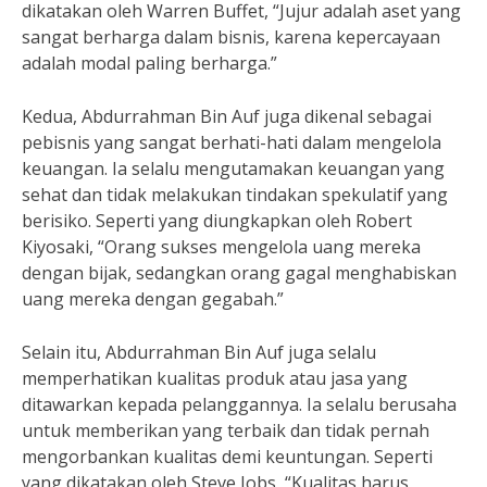
dikatakan oleh Warren Buffet, “Jujur adalah aset yang
sangat berharga dalam bisnis, karena kepercayaan
adalah modal paling berharga.”
Kedua, Abdurrahman Bin Auf juga dikenal sebagai
pebisnis yang sangat berhati-hati dalam mengelola
keuangan. Ia selalu mengutamakan keuangan yang
sehat dan tidak melakukan tindakan spekulatif yang
berisiko. Seperti yang diungkapkan oleh Robert
Kiyosaki, “Orang sukses mengelola uang mereka
dengan bijak, sedangkan orang gagal menghabiskan
uang mereka dengan gegabah.”
Selain itu, Abdurrahman Bin Auf juga selalu
memperhatikan kualitas produk atau jasa yang
ditawarkan kepada pelanggannya. Ia selalu berusaha
untuk memberikan yang terbaik dan tidak pernah
mengorbankan kualitas demi keuntungan. Seperti
yang dikatakan oleh Steve Jobs, “Kualitas harus