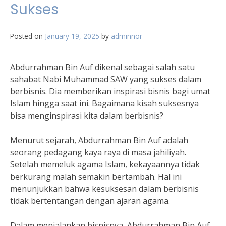
Sukses
Posted on
January 19, 2025
by
adminnor
Abdurrahman Bin Auf dikenal sebagai salah satu
sahabat Nabi Muhammad SAW yang sukses dalam
berbisnis. Dia memberikan inspirasi bisnis bagi umat
Islam hingga saat ini. Bagaimana kisah suksesnya
bisa menginspirasi kita dalam berbisnis?
Menurut sejarah, Abdurrahman Bin Auf adalah
seorang pedagang kaya raya di masa jahiliyah.
Setelah memeluk agama Islam, kekayaannya tidak
berkurang malah semakin bertambah. Hal ini
menunjukkan bahwa kesuksesan dalam berbisnis
tidak bertentangan dengan ajaran agama.
Dalam menjalankan bisnisnya, Abdurrahman Bin Auf